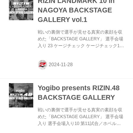
RIZIN LANDMARK 10 in
／鈴木博昭 vs. 秋元強真 第8試合／鈴木博
NAGOYA BACKSTAGE
昭 vs. 秋元強真7 第7試合／キム・ギョンピ
GALLERY vol.1
ョ vs. 倉本大悟 第7試合／キム・ギョンピ
ョ vs....
戦いの裏側で選手が見せる真実の素顔を収
めた「BACKSTAGE GALLERY」 選手会場
入り 23 ケージチェック ケージチェック19
第3試合／白川ダーク陸斗 vs. マゲラム・ガ
サンザデ 第3試合／白川ダーク陸斗 vs. マ
ゲラム・ガサンザデ7 第2試合／アラン“ヒ
ロ”ヤマニハ vs. 山本聖悟 第2試合／アラ
ン“ヒロ”ヤマニハ vs. 山本聖悟7 第1試合／
Yogibo presents RIZIN.48
北方大地 vs. アリベク・ガジャマトフ 第1
試合／北方大地 vs. アリベク・ガジャマト
BACKSTAGE GALLERY
フ7 OPENING FIGHT 第4試合／窪田泰斗
vs. 日比野“エビ中”純也 OPENING FIGHT
戦いの裏側で選手が見せる真実の素顔を収
第4試合／窪田泰斗 vs...
めた「BACKSTAGE GALLERY」 選手会場
入り 選手会場入り10 第11試合／ホベル
ト・サトシ・ソウザ vs. ルイス・グスタボ