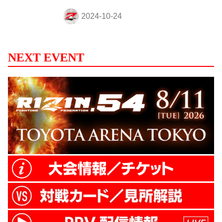
第11試合／ホベルト・サトシ・ソウザ vs.
ルイス・グスタボ9 第10試合／井上直樹
vs. キム・スーチョル 第10試合／井上直樹
vs. キム・スーチョル8 第9試合／元谷友貴
vs. 太田忍 第9試合／元谷友貴 vs. 太田忍5
NEXT EVENT
第8試合／フアン・アーチュレッタ vs. ラジ
ャブアリ・シェイドゥラエフ 第8試合／フ
アン・アーチュレッタ vs. ラジャブアリ・
シェイドゥラエフ5 第7試合／伊澤星花 vs.
...