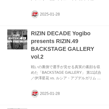
クレベル・コイケ 第14試合／フェザー級タ
イトルマッチ 鈴木千裕 vs. クレベル・コイ
ケ21 第13試合／フライ級タイトルマッチ
堀口恭司 vs. エンカジムーロ・ズールー 第
13試合／フライ級タイトルマッチ 堀口恭司
RIZIN DECADE Yogibo
vs. エンカジムーロ・ズールー15 第12試合
／ライト級タイトルマッチ ホベルト・サト
presents RIZIN.49
シ・ソウザ vs. ヴガール・ケラモフ 第12試
BACKSTAGE GALLERY
合／ライト級タイトルマッチ ホベルト・サ
トシ・ソウザ vs. ヴガール・ケラモフ13 バ
vol.2
ックステー...
戦いの裏側で選手が見せる真実の素顔を収
めた「BACKSTAGE GALLERY」 第11試合
／伊澤星花 vs. ルシア・アプデルガリム 第
11試合／伊澤星花 vs. ルシア・アプデルガ
リム9 第10試合／元谷友貴 vs. 秋元強真 第
10試合／元谷友貴 vs. 秋元強真11 第9試合
／久保優太 vs. ラジャブアリ・シェイドゥ
ラエフ 第9試合／久保優太 vs. ラジャブア