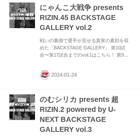
にゃんこ大戦争 presents
マッチ フアン・アーチュレッタ vs. 朝倉海
12 第15試合／クレベル・コイケ vs. 斎藤裕
RIZIN.45 BACKSTAGE
第15試合／クレベル・コイケ vs. 斎藤裕11
GALLERY vol.2
第14試合／平本蓮 vs. YA-MAN 第14試合／
平本蓮 vs. YA-MAN...
戦いの裏側で選手が見せる真実の素顔を収
めた「BACKSTAGE GALLERY」 第10試
合〜第17試合までのvol.1はこちら！ 第9試
合／太田忍 vs. 芦澤竜誠 第9試合／太田忍
vs. 芦澤竜誠4 第8試合／三浦孝太 vs. 皇治
第8試合／三浦孝太 vs. 皇治8 第7試合／イ
ゴール・タナベ vs. 安西信昌 第7試合／イ
ゴール・タナベ vs. 安西信昌6 第6試合／新
のむシリカ presents 超
井丈 vs. ヒロヤ 第6試合／新井丈 vs. ヒロ
ヤ10 第5試合／久保優太 vs. 安保瑠輝也 第
RIZIN.2 powered by U-
5試合／久保優太 vs. 安保瑠輝也7 第4試合
NEXT BACKSTAGE
／弥益ドミネーター聡志 vs. 新居すぐる 第
4試合／弥益ドミ...
GALLERY vol.3