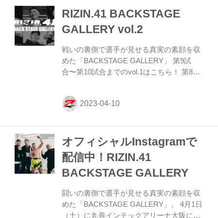
イト 第10試合／皇治 vs. 芦澤竜誠 RIZIN キ
RIZIN.41 BACKSTAGE
ックボクシングルール：3分 3R（61.0kg）
（LOSE）皇治 vs. 芦澤竜誠（WIN） 3R 判
GALLERY vol.2
定 （1-2） ≫ 試合結果詳細 第9試合／ヴガ
ール・ケラモフ vs. 堀江圭功 RI...
戦いの裏側で選手が見せる真実の素顔を収
めた「BACKSTAGE GALLERY」 第9試
合〜第10試合までのvol.1はこちら！ 第8試
合／ストラッサー起一 vs. 中村K太郎 4 3 第
7試合／神龍誠 vs. 北方大地 4 4 第6試合／
カイル・アグォン vs. 萩原京平 5 5 第5試合
／金太郎 vs. 石司晃一 3 4 第4試合／宇佐美
正パトリック vs. キム・ギョンピョ 2 2 第3
オフィシャルInstagramで
試合／中村優作 vs. メイマン・マメドフ 3
3 第2試合／駿 vs. 元氣 3 3 第1試合／進撃
配信中！RIZIN.41
の祐基 vs. 木村“ケルベロス”颯太 3 2 関連記
BACKSTAGE GALLERY
事 RIZIN.41 試合結果一覧 - R...
闘いの裏側で選手が見せる真実の素顔を収
めた「BACKSTAGE GALLERY」。 4月1日
（土）に丸善インテックアリーナ大阪にて