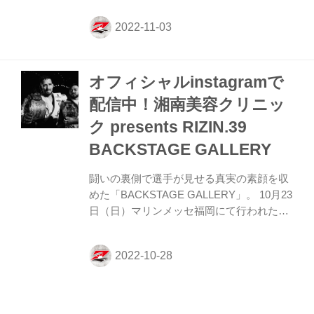
村ヒビキ5 第6試合 ／梅野源治 vs. トレン
ト・ガーダム 梅野源治6 トレント・ガーダ
ム4 第5試合 ／芦田崇宏 vs. 中田大貴 芦田
崇宏3 中田大貴4 第4試合 ／中原由貴 vs. 原
オフィシャルinstagramで
口央 中原由貴6 原口央4 第3試合 ／手塚基
伸 vs. メイマン・マメドフ 手塚基伸5 メイ
配信中！湘南美容クリニッ
マン・マメドフ4 第2試合 ／栗秋祥梧 vs.
ク presents RIZIN.39
翔 栗秋祥梧4 翔4 第1試合 ／REITO
BRAVELY vs. 関幸...
BACKSTAGE GALLERY
闘いの裏側で選手が見せる真実の素顔を収
めた「BACKSTAGE GALLERY」。 10月23
日（日）マリンメッセ福岡にて行われた湘
南美容クリニック presents RIZIN.39のバッ
クステージフォトが、RIZIN FFオフィシャ
ルinstagramでデイリー配信されるぞ！ 是
非オフィシャルアカウントをフォローし
て、バックステージフォトをチェックしよ
The Battle Cats presents
う！ RIZIN FF公式Instagramアカウント 公