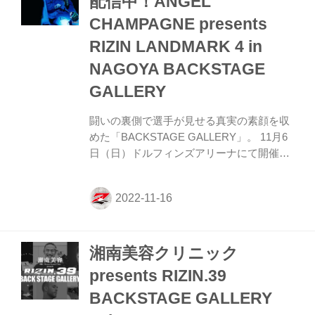
配信中！ANGEL
vs. 河村泰博 アラン“ヒロ”ヤマニハ3 河村泰
CHAMPAGNE presents
博3 第2試合 ／魚井フルスイング vs. ヤ
ン・ジヨン ヤン・ジヨン4 魚井フル...
RIZIN LANDMARK 4 in
NAGOYA BACKSTAGE
GALLERY
闘いの裏側で選手が見せる真実の素顔を収
めた「BACKSTAGE GALLERY」。 11月6
日（日）ドルフィンズアリーナにて開催さ
れたANGEL CHAMPAGNE presents RIZIN
LANDMARK 4 in NAGOYAのバックステー
ジフォトが、RIZIN FFオフィシャル
instagramでデイリー配信されるぞ！ 是非
オフィシャルアカウントをフォローして、
湘南美容クリニック
バックステージフォトをチェックしよう！
RIZIN FF公式Instagramアカウント 公式
presents RIZIN.39
Instagramアカウントでは、PLAYBACK
BACKSTAGE GALLERY
PHOTOS、ハイライト動画、チャーリーガ
イドなど、ビジュアルで楽しめる...