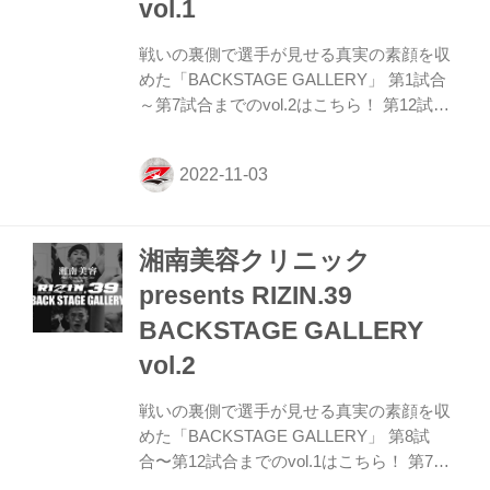
vol.1
戦いの裏側で選手が見せる真実の素顔を収
めた「BACKSTAGE GALLERY」 第1試合
～第7試合までのvol.2はこちら！ 第12試合
フェザー級タイトルマッチ／牛久絢太郎
vs. クレベル・コイケ クレベル・コイケ10
牛久絢太郎10 第11試合 ／スダリオ剛 vs.
ヤノス・チューカス スダリオ剛5 ヤノス・
チューカス3 第10試合 ／矢地祐介 vs. ボイ
湘南美容クリニック
ド・アレン 矢地祐介4 ボイド・アレン3 第9
試合 ／武田光司 vs. ザック・ゼイン 武田光
presents RIZIN.39
司6 ザック・ゼイン4 第8試合 ／佐々木信治
BACKSTAGE GALLERY
vs. 宇佐美正パトリック 宇佐美正パトリッ
ク4 佐々木信治5 関連記事 湘南...
vol.2
戦いの裏側で選手が見せる真実の素顔を収
めた「BACKSTAGE GALLERY」 第8試
合〜第12試合までのvol.1はこちら！ 第7試
合 ／阿部大治 vs. 田村ヒビキ 阿部大治5 田