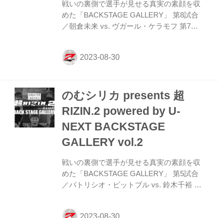
戦いの裏側で選手が見せる真実の素顔を収
めた「BACKSTAGE GALLERY」 第8試合
／朝倉未来 vs. ヴガール・ケラモフ 第7試
合／フアン・アーチュレッタ vs. 扇久保博
正 第6試合／伊澤星花 vs. クレア・ロペス
RIZINパート第1試合〜第5試合までのvol.2
はこちら！ Bellatorパートvol.1はこちら！
試合結果 のむシリカ presents 超RIZIN.2
のむシリカ presents 超
powered by U-NEXT 対戦カード 試合結果
一覧 - RIZIN FIGHTING FEDERATION オ
RIZIN.2 powered by U-
フィシャルサイト RIZINパート 第8試合／
NEXT BACKSTAGE
朝倉未来 vs. ヴガール・ケラモフ...
GALLERY vol.2
戦いの裏側で選手が見せる真実の素顔を収
めた「BACKSTAGE GALLERY」 第5試合
／パトリシオ・ピットブル vs. 鈴木千裕 第
4試合／トフィック・ムサエフ vs. アキラ
第3試合／瀧澤謙太 vs. 太田忍 第2試合／阿