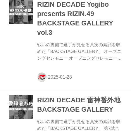
RIZIN DECADE Yogibo
リ・シェイドゥラエフ14 第8試合／YA-
MAN vs. カルシャガ・ダウトベック 第8試
presents RIZIN.49
合／YA-MAN vs. カルシャガ・ダウトベッ
BACKSTAGE GALLERY
ク13 第7試合／福田龍彌 vs. 芦澤竜誠 第7
試合／福田龍彌 vs. 芦澤竜誠...
vol.3
戦いの裏側で選手が見せる真実の素顔を収
めた「BACKSTAGE GALLERY」 オープニ
ングセレモニー オープニングセレモニー5
第5試合／神龍誠 vs. ホセ・トーレス 第5試
合／神龍誠 vs. ホセ・トーレス9 第4試合／
矢地祐介 vs. 桜庭大世 第4試合／矢地祐介
vs. 桜庭大世15 第3試合／武田光司 vs. 新居
すぐる 第3試合／武田光司 vs. 新居すぐる
RIZIN DECADE 雷神番外地
14 第2試合／貴賢神 vs. エドポロキング 第
2試合／貴賢神 vs. エドポロキング13 第1試
BACKSTAGE GALLERY
合／大雅 vs. 梅野源治 第1試合／大雅 vs.
梅野源治10 第0試合／RIZIN甲子園 決勝戦
戦いの裏側で選手が見せる真実の素顔を収
横内三旺 vs....
めた「BACKSTAGE GALLERY」 第7試合