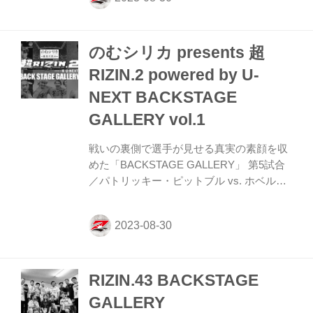
部大治 vs. イゴール・タナベ 第1試合／伊
藤裕樹 vs. ヒロヤ RIZINパート第6試合〜第
8試合までのvol.3はこちら！ Bellatorパート
のむシリカ presents 超
vol.1はこちら！ 試合結果 のむシリカ
presents 超RIZIN.2 powered by U-NEXT 対
RIZIN.2 powered by U-
戦カード 試合結果一覧 - RIZIN FIGHTING
NEXT BACKSTAGE
FEDERATION オフィシャル...
GALLERY vol.1
戦いの裏側で選手が見せる真実の素顔を収
めた「BACKSTAGE GALLERY」 第5試合
／パトリッキー・ピットブル vs. ホベル
ト・サトシ・ソウザ 第4試合／堀口恭司 vs.
神龍誠 第3試合／渡辺華奈 vs. ヴィタ・ア
ルテイガ 第2試合／マゴメド・マゴメドフ
vs. ダニー・サバテロ 第1試合／アンドレ
イ・コレシュコフ vs. ロレンズ・ラーキン
RIZIN.43 BACKSTAGE
RIZINパート第6試合〜第8試合までのvol.3
はこちら！ RIZINパート第1試合〜第5試合
GALLERY
までのvol.2はこちら！ 試合結果 のむシリ