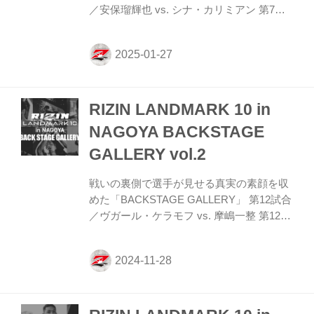
／安保瑠輝也 vs. シナ・カリミアン 第7試
合／安保瑠輝也 vs. シナ・カリミアン13 第
6試合／細川一颯 vs. 宇佐美正パトリック
第6試合／細川一颯 vs. 宇佐美正パトリック
11 第5試合／野田蒼 vs. 篠塚辰樹 第5試合
／野田蒼 vs. 篠塚辰樹11 第4試合／冨澤大
RIZIN LANDMARK 10 in
智 vs. 三浦孝太 第4試合／冨澤大智 vs. 三
浦孝太11 第3試合／YURA vs. 朝久泰央 第3
NAGOYA BACKSTAGE
試合／YURA vs. 朝久泰央12 第2試合／安
GALLERY vol.2
井飛馬 vs. 黒薔薇くん 第2試合／安井飛馬
vs. 黒薔薇く...
戦いの裏側で選手が見せる真実の素顔を収
めた「BACKSTAGE GALLERY」 第12試合
／ヴガール・ケラモフ vs. 摩嶋一整 第12試
合／ヴガール・ケラモフ vs. 摩嶋一整15 第
11試合／浜崎朱加 vs. シン・ユリ 第11試合
／浜崎朱加 vs. シン・ユリ10 第10試合／昇
侍 vs. 芦澤竜誠 第10試合／昇侍 vs. 芦澤竜
誠16 第9試合／スダリオ剛 vs. 加藤久輝 第
9試合／スダリオ剛 vs. 加藤久輝7 第8試合