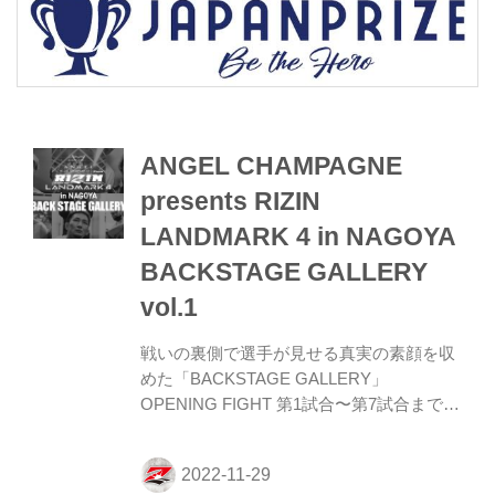
ANGEL CHAMPAGNE
presents RIZIN
LANDMARK 4 in NAGOYA
BACKSTAGE GALLERY
vol.1
戦いの裏側で選手が見せる真実の素顔を収
めた「BACKSTAGE GALLERY」
OPENING FIGHT 第1試合〜第7試合までの
vol.2はこちら！ 第11試合 ／弥益ドミネー
ター聡志 vs. 平本蓮 平本蓮7 弥益ドミネー
ター聡志8 第10試合 ／今成正和 vs. 鈴木千