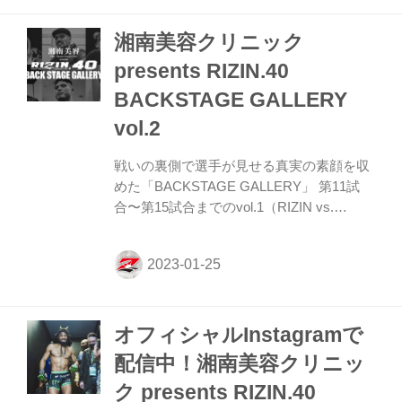
トブル5 クレベル・コイケ6 第13試合／扇
湘南美容クリニック
久保博正 vs. 堀口恭司 堀口恭司6 扇久保博
正5 第12試合／キム・スーチョル vs. フア
presents RIZIN.40
ン・アーチュレッタ フアン・アーチュレッ
BACKSTAGE GALLERY
タ6 キム・スーチョル5 第11試合／武田光
司 vs. ガジ・ラバダノフ ガジ・ラバダノフ
vol.2
4 武田...
戦いの裏側で選手が見せる真実の素顔を収
めた「BACKSTAGE GALLERY」 第11試
合〜第15試合までのvol.1（RIZIN vs.
Bellator全面対抗戦）はこちら！ 第10試合
／伊澤星花 vs. パク・シウ 伊澤星花4 パ
ク・シウ3 第9試合／井上直樹 vs. 瀧澤謙太
井上直樹3 瀧澤謙太3 第8試合／スダリオ剛
vs. ジュニア・タファ ジュニア・タファ4
オフィシャルInstagramで
スダリオ剛4 第7試合／所英男 vs. ジョン・
ドッドソン ジョン・ドッドソン4 所英男3
配信中！湘南美容クリニッ
第6試合／平本蓮 vs. 梅野源治（X） 平本蓮
ク presents RIZIN.40
5 第5試合／元谷友貴 vs. ホジェリオ・ボン