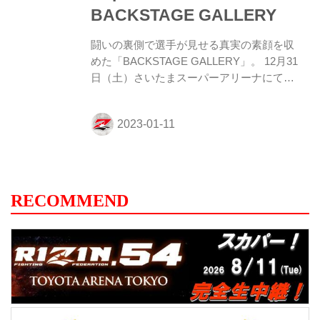
トリン 元谷友貴3 ホ...
BACKSTAGE GALLERY
闘いの裏側で選手が見せる真実の素顔を収
めた「BACKSTAGE GALLERY」。 12月31
日（土）さいたまスーパーアリーナにて開
催された湘南美容クリニック presents
RIZIN.40のバックステージフォトが、
RIZIN FFオフィシャルinstagramでデイリー
配信されるぞ！ 是非オフィシャルアカウン
トをフォローして、バックステージフォト
をチェックしよう！ RIZIN FF公式
Instagramアカウント 公式Instagramアカウ
RECOMMEND
ントでは、PLAYBACK PHOTOS、ハイラ
イト動画、チャーリーガイドなど、ビジュ
アルで楽しめるコンテンツを発信している
ぞ！是非、RIZI...