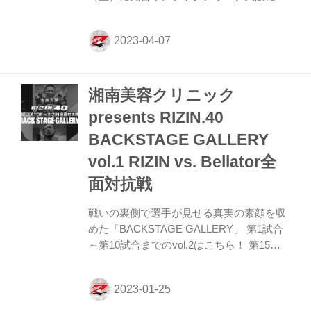
開催されたRIZIN.41のバックステージフォ
トが、RIZIN FFオフィシャルinstagramでデ
イリー配信されるぞ！ 是非オフィシャルア
カウントをフォローして、バックステージ
フォトをチェックしよう！ RIZIN FF公式
湘南美容クリニック
Instagramアカウント 公式Instagramアカウ
ントでは、PLAYBACK PHOTOS、ハイラ
presents RIZIN.40
イト動画、チャーリーガイドなど、ビジュ
BACKSTAGE GALLERY
アルで楽しめるコンテンツを発信している
ぞ！是非、RIZIN FF 公式Instagramアカ
vol.1 RIZIN vs. Bellator全
ウ...
面対抗戦
戦いの裏側で選手が見せる真実の素顔を収
めた「BACKSTAGE GALLERY」 第1試合
～第10試合までのvol.2はこちら！ 第15試
合／ホベルト・サトシ・ソウザ vs. AJ・マ
ッキー AJ・マッキー7 ホベルト・サトシ・
ソウザ7 第14試合／クレベル・コイケ vs.
パトリシオ・ピットブル パトリシオ・ピッ