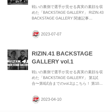
カ presents 超RIZIN.2 powered by U-NEXT
戦いの裏側で選手が見せる真実の素顔を収
対戦カード 試合結...
めた「BACKSTAGE GALLERY」 RIZIN.43
BACKSTAGE GALLERY 関連記事
BACKSTAGE GALLERY - RIZIN
FIGHTING FEDERATION オフィシャルサ
イト BACKSTAGE GALLERY の記事一覧 -
格闘技イベント「RIZIN」（ライジン）と
「RIZIN FIGHTING FEDERATION」（ライ
RIZIN.41 BACKSTAGE
ジン ファイティング フェデレーション）
の情報・加盟団体について発信していきま
GALLERY vol.1
す。 RIZIN.43 試合結果一覧 - RIZIN
FIGHTING FEDERATION オフィシャ...
戦いの裏側で選手が見せる真実の素顔を収
めた「BACKSTAGE GALLERY」 第1試
合〜第8試合までのvol.2はこちら！ 第10試
合／皇治 vs. 芦澤竜誠 5 5 5 5 第9試合／ヴ
ガール・ケラモフ vs. 堀江圭功 5 3 関連記
事 RIZIN.41 試合結果一覧 - RIZIN
FIGHTING FEDERATION オフィシャルサ