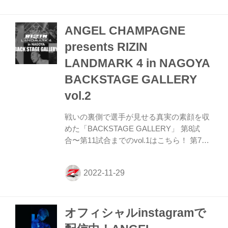
裕 鈴木千裕4 今成正和4 第9試合 ／元谷友
貴 vs. 倉本一真 元谷友貴5 倉本一真3 第8試
ANGEL CHAMPAGNE
合 ／ミノワマンZ vs. 侍マーク・ハント 侍
マーク・ハント3 ミノワマンZ5 関連記事
presents RIZIN
ANGEL CHAMPAGNE presents RIZIN
LANDMARK 4 in NAGOYA
LANDMARK 4 in NAGOYA BACKSTAGE ...
BACKSTAGE GALLERY
vol.2
戦いの裏側で選手が見せる真実の素顔を収
めた「BACKSTAGE GALLERY」 第8試
合〜第11試合までのvol.1はこちら！ 第7試
合 ／カルリ・ギブレイン vs. 貴賢神 カル
リ・ギブレイン5 貴賢神4 第6試合 ／
SARAMI vs. ラーラ・フォントーラ
SARAMI4 ラーラ・フォントーラ3 第5試合
／中村優作 vs. 征矢貴 中村優作5 征矢貴4
オフィシャルinstagramで
第4試合 ／青井人 vs. 鈴木博昭 青井人3 鈴
木博昭3 第3試合 ／アラン“ヒロ”ヤマニハ