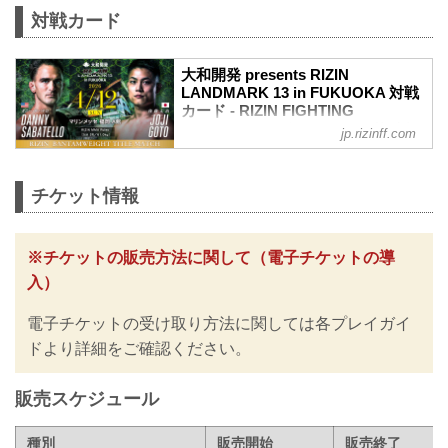
対戦カード
大和開発 presents RIZIN
LANDMARK 13 in FUKUOKA 対戦
カード - RIZIN FIGHTING
FEDERATION オフィシャルサイト
jp.rizinff.com
バンタム級タイトルマッチ／ダニー・サ
バテロ vs. 後藤丈治
バンタム級タイトルマッチ
チケット情報
RIZIN MMAルール：5分3R（61.0kg）
ダニー・サバテロ vs. 後藤丈治
堀江圭功 vs. パトリッキー・ピットブル
※チケットの販売方法に関して（電子チケットの導
RIZIN MMAルール：5分3R（71.0kg）
入）
堀江圭功 vs. パトリッキー・ピットブル
神龍誠 vs. エンカジムーロ・ズールー
電子チケットの受け取り方法に関しては各プレイガイ
RIZIN MMAルール：5分3R（57.0kg）
神龍誠 vs. エンカジムーロ・ズールー
ドより詳細をご確認ください。
浜崎朱加 vs. ナターシャ・クジュティ
ナ...
販売スケジュール
種別
販売開始
販売終了