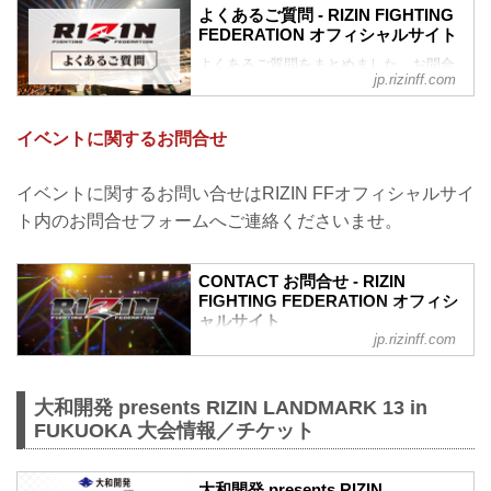
よくあるご質問 - RIZIN FIGHTING
FEDERATION オフィシャルサイト
よくあるご質問をまとめました。お問合
jp.rizinff.com
わせの前に、一度ご確認下さい。
チケットに関してよくあるご質問
Q.1 より良い席で観戦したいのですが、
イベントに関するお問合せ
どの先行でチケットを買うと一番良い席
で見れますか？
A. より良い席のご案内は、以下の順番と
イベントに関するお問い合せはRIZIN FFオフィシャルサイ
なります。
ト内のお問合せフォームへご連絡くださいませ。
①ファンクラブ先行（超強者）
②ファンクラブ先行（強者）/ RIZIN 100
CLUB先行
CONTACT お問合せ - RIZIN
③先行販売（オフィシャルサイト先行・
FIGHTING FEDERATION オフィシ
プレイガイド先行・番組・チラシ等 順不
ャルサイト
同）
jp.rizinff.com
④各プレイガイドの一般発売
※②はお申込み多数の場合、お席の優先
確保のみで、...
大和開発 presents RIZIN LANDMARK 13 in
FUKUOKA 大会情報／チケット
大和開発 presents RIZIN