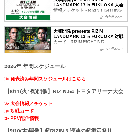
LANDMARK 13 in FUKUOKA 大会
情報／チケット - RIZIN FIGHTING
FEDERATION オフィシャルサイト
jp.rizinff.com
大和開発 presents RIZIN LANDMARK 13
in FUKUOKA 大会概要
大和開発 presents RIZIN
開催日時
LANDMARK 13 in FUKUOKA 対戦
2026年4月12日（日）12:00開場（予定）
カード - RIZIN FIGHTING
／14:00開始（予定）
FEDERATION オフィシャルサイト
jp.rizinff.com
※開場・開始時間は予定です。決定次第
バンタム級タイトルマッチ／ダニー・サ
RIZIN FFオフィシャルサイトにてご案内
バテロ vs. 後藤丈治
します。
2026年 年間スケジュール
バンタム級タイトルマッチ
会場
RIZIN MMAルール：5分3R（61.0kg）
マリンメッセ福岡 A館
ダニー・サバテロ vs. 後藤丈治
≫ 発表済み年間スケジュールはこちら
【マリンメッセ福岡】
堀江圭功 vs. パトリッキー・ピットブル
マリンメッセ福岡で行われるイベント情
RIZIN MMAルール：5分3R（71.0kg）
報を掲載しています。
【8/11(火･祝)開催】RIZIN.54 トヨタアリーナ大会
堀江圭功 vs. パトリッキー・ピットブル
www.marinemesse.or.jp
神龍誠 vs. エンカジムーロ・ズールー
≫ Googleマップで見る
≫ 大会情報／チケット
RIZIN MMAルール：5分3R（57.0kg）
!1m18!1m12!1m3!1d332...
≫ 対戦カード
神龍誠 vs. エンカジムーロ・ズールー
浜崎朱加 vs. ナターシャ・クジュティ
≫ PPV配信情報
ナ...
【9/10(木)開催】超RIZIN.5 浪速の超復活祭り