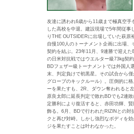
友達に誘われ6歳から11歳まで極真空
した高校を中退。建設現場で5年間従事
りTHE OUTSIDERに出場していた萩
自慢100人のトーナメント企画に出場、その頂
契約を結ぶ。23年11月、9連勝で迎えた
の日米対抗戦ではウエルター級73kg契
BDフェザー級トーナメントでは外国人選
末、判定負けで初黒星。その試合から僅か
グローブのキックルール）。圧倒的に格
ーを果たすも、2R、ダウン奪われると左
原良太郎に延長判定で敗れBDでも2連敗
定勝利により復活すると、赤田功輝、賢民
飾る。6月、BDで行われたRIZINとの
クと再び対峙。しかし強烈なボディを効
ジを果たすことは叶わなかった。