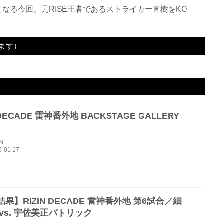
戦となる今回、元RISE王者であるストライカー直樹をKO
ます）
2R 2分59秒 TKO（レフェリーストップ）
 DECADE 雷神番外地 BACKSTAGE GALLERY
IN
果】RIZIN DECADE 雷神番外地 第6試合／細
vs. 宇佐美正パトリック