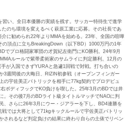
手を習い、全日本優勝の実績を残す。サッカー特待生で進学
したのち環境を変えるべく萩原工業に応募。その社長であ
原裕介に勧められ22年よりMMAを始める。23年、全国の喧嘩
点に立ちBreakingDown（以下BD）1000万円の1年
BDでプロ格闘家軍団の才賀紀左衛門にKO勝利。24年9月
約MMAルールで紫帯柔術家のサムライに判定勝利。12月の
手が入国できずYURAと急遽1回戦で対戦。打ち合いの
3週間後の大晦日、RIZIN初参戦（オープンフィンガー
上の宇佐美正パトリックを相手に77kg契約でプロデビュ
右ボディフックでKO負けを喫した。25年3月のBDでは井
に。その後7月のBDライト級タイトルマッチでNAOに判
、さらに26年3月にウー・ジアラーを下し、BD4連勝を
対抗戦では大将として71kgキックルールで宇佐美正パトリッ
かされるなど判定負けの結果に終わり自らの土俵でリベン