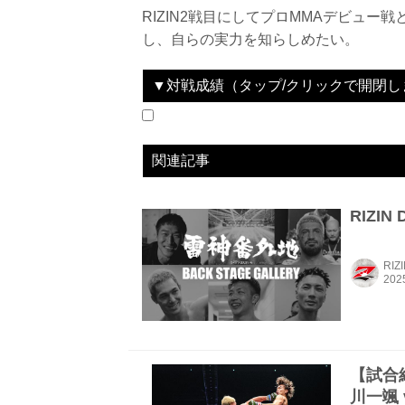
RIZIN2戦目にしてプロMMAデビュー
し、自らの実力を知らしめたい。
▼対戦成績（タップ/クリックで開閉し
2024.12.31
RIZIN DECADE
LOSE
vs
宇佐美正パトリック
関連記事
RIZIN
RIZ
【試合結
川一颯 