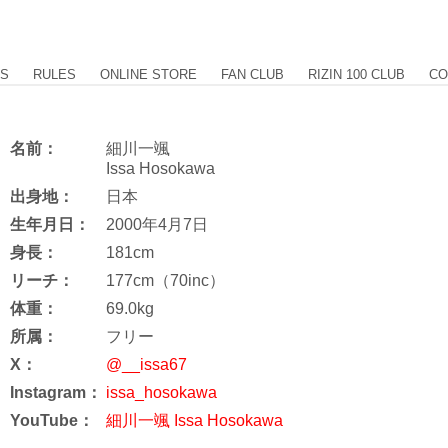
US
RULES
ONLINE STORE
FAN CLUB
RIZIN 100 CLUB
CO
名前：
細川一颯
Issa Hosokawa
出身地：
日本
生年月日：
2000年4月7日
身長：
181cm
リーチ：
177cm（70inc）
体重：
69.0kg
所属：
フリー
X：
@__issa67
Instagram：
issa_hosokawa
YouTube：
細川一颯 Issa Hosokawa