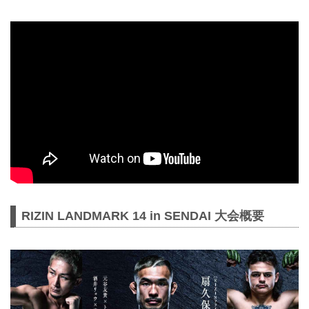
追加販売は、明日5月23日（土）10時
より受付スタート！完売でチケットを
手に入れることが出来なかった方は是
非、この機会にRIZIN LANDMARK 14
in SENDAIのチケットを手に入れて、
ゼビオアリーナ仙台で東北初開催の
RIZINを生観戦しよう！
チケット追加販売 開始日時
2026年5月23日（土）10:00〜
チケット情報
※チケットの販売方法に関して（電
子...
RIZIN LANDMARK 14 in SENDAI 大会概要