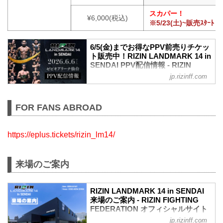
スカパー！
¥6,000(税込)
※5/23(土)~販売ｽﾀｰﾄ
6/5(金)までお得なPPV前売りチケッ
ト販売中！RIZIN LANDMARK 14 in
SENDAI PPV配信情報 - RIZIN
FIGHTING FEDERATION オフィシ
jp.rizinff.com
ャルサイト
RIZIN LANDMARK 14 in SENDAIのPPV
配信チケットが、5月15日（金）12時より
FOR FANS ABROAD
RIZIN 100 CLUB、RIZIN LIVE、
ABEMA、U-NEXTにて販売がスタートし
たぞ！（※スカパー！は5/23(土)販売開
https://eplus.tickets/rizin_lm14/
始）
お得なPPV前売りチケットは、大会前日
の6月5日（金）23:59まで販売！
来場のご案内
会場に来られない方、また会場にも行く
が実況・解説ありで試合を見たい方は是
非、お好きな配信サービスでRIZIN
RIZIN LANDMARK 14 in SENDAI
LANDMARK 14 in SENDAIを全試合リア
来場のご案内 - RIZIN FIGHTING
FEDERATION オフィシャルサイト
ルタイ...
jp.rizinff.com
6月6日（土）セビオアリーナ仙台にて開