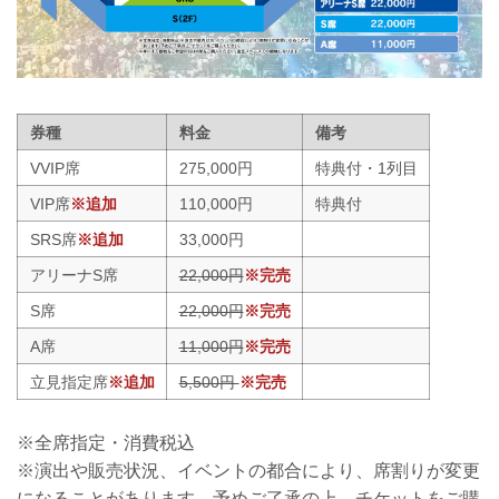
券種
料金
備考
VVIP席
275,000円
特典付・1列目
VIP席
※追加
110,000円
特典付
SRS席
※追加
33,000円
アリーナS席
22,000円
※完売
S席
22,000円
※完売
A席
11,000円
※完売
立見指定席
※追加
5,500円
※完売
※全席指定・消費税込
※演出や販売状況、イベントの都合により、席割りが変更
になることがあります。予めご了承の上、チケットをご購