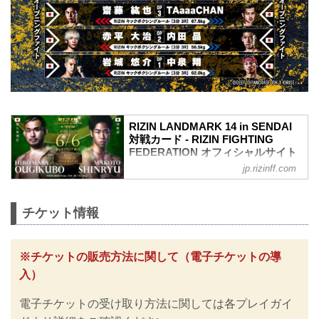
RIZIN LANDMARK 14 in SENDAI
対戦カード - RIZIN FIGHTING
FEDERATION オフィシャルサイト
jp.rizinff.com
フライ級タイトルマッチ／扇久保博正 vs.
神龍誠
フライ級タイトルマッチ
チケット情報
RIZIN MMAルール：5分 3R（57.0kg）
扇久保博正 vs. 神龍誠
元谷友貴 vs. トニー・ララミー
RIZIN MMAルール：5分 3R（57.0kg）
※チケットの販売方法に関して（電子チケットの導
元谷友貴 vs. トニー・ララミー
入）
酒井リョウ vs. 貴賢神
RIZIN MMAルール：5分3R（120.0kg）
電子チケットの受け取り方法に関しては各プレイガイ
酒井リョウ vs. 貴賢神