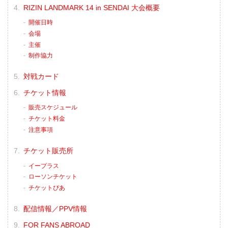
（LOSE）元谷友貴 vs. トニー・ララミー
RIZIN LANDMARK 14 in SENDAI 大会概要
（WIN）
3R判定（0-3）
開催日時
≫ 試合結果詳細
会場
第6試合／酒井リョウ vs. 貴賢神
主催
RIZIN MMAルール：5分 3R（121.2kg）
制作協力
...
対戦カード
チケット情報
販売スケジュール
チケット料金
注意事項
チケット販売所
イープラス
ローソンチケット
チケットぴあ
配信情報／PPV情報
FOR FANS ABROAD