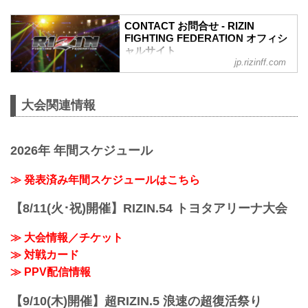
②ファンクラブ先行（強者）/ RIZIN 100
CLUB先行
CONTACT お問合せ - RIZIN
③先行販売（オフィシャルサイト先行・
FIGHTING FEDERATION オフィシ
プレイガイド先行・番組・チラシ等 順不
ャルサイト
同）
jp.rizinff.com
④各プレイガイドの一般発売
※②はお申込み多数の場合、お席の優先
確保のみで、...
大会関連情報
2026年 年間スケジュール
≫ 発表済み年間スケジュールはこちら
【8/11(火･祝)開催】RIZIN.54 トヨタアリーナ大会
≫ 大会情報／チケット
≫ 対戦カード
≫ PPV配信情報
【9/10(木)開催】超RIZIN.5 浪速の超復活祭り