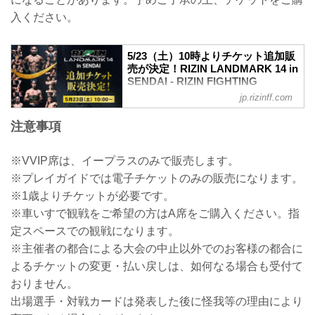
入ください。
5/23（土）10時よりチケット追加販
売が決定！RIZIN LANDMARK 14 in
SENDAI - RIZIN FIGHTING
FEDERATION オフィシャルサイト
jp.rizinff.com
大好評につき完売間近となっていたRIZIN
注意事項
LANDMARK 14 in SENDAIのチケット追
加販売が決定したぞ！
追加販売は、明日5月23日（土）10時より
※VVIP席は、イープラスのみで販売します。
受付スタート！完売でチケットを手に入
※プレイガイドでは電子チケットのみの販売になります。
れることが出来なかった方は是非、この
機会にRIZIN LANDMARK 14 in SENDAI
※1歳よりチケットが必要です。
のチケットを手に入れて、ゼビオアリー
※車いすで観戦をご希望の方はA席をご購入ください。指
ナ仙台で東北初開催のRIZINを生観戦しよ
定スペースでの観戦になります。
う！
チケット追加販売 開始日時
※主催者の都合による大会の中止以外でのお客様の都合に
2026年5月23日（土）10:00〜
よるチケットの変更・払い戻しは、如何なる場合も受付て
チケット情報
おりません。
※チケットの販売方法に関して（電子...
出場選手・対戦カードは発表した後に怪我等の理由により