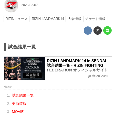
2026-03-07
RIZINニュース
RIZIN LANDMARK14
大会情報
チケット情報
試合結果一覧
RIZIN LANDMARK 14 in SENDAI
試合結果一覧 - RIZIN FIGHTING
FEDERATION オフィシャルサイト
jp.rizinff.com
第8試合／扇久保博正 vs. 神龍誠
フライ級タイトルマッチ
RIZIN MMAルール：5分 3R（57.0kg）
（LOSE）扇久保博正 vs. 神龍誠（WIN）
試合結果一覧
3R判定（0-3）
≫ 試合結果詳細
更新情報
第7試合／元谷友貴 vs. トニー・ララミー
RIZIN MMAルール：5分 3R（59.0kg）
MOVIE