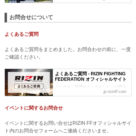
催されるRIZIN LANDMARK 14 in
SENDAIの大会当日の会場について、現
お問合せについて
時点で決定している内容についてご案内
いたします。
セビオアリーナ仙台 会場案内図
よくあるご質問
アルコールの持ち込みについて
アリーナ内での飲酒・持ち込みは禁止と
なります。ご理解ご協力の程何卒宜しく
よくあるご質問をまとめました。お問合わせの前に、一度
お願い致します。
ご確認ください。
※会場内での販売もございません。
※アリーナ内にて万が一飲酒、持ち込み
が確認された場合、退館していただく場
よくあるご質問 - RIZIN FIGHTING
合がございますので予めご了承くださ
FEDERATION オフィシャルサイト
い。
タイムスケジュール...
よくあるご質問をまとめました。お問合
jp.rizinff.com
わせの前に、一度ご確認下さい。
チケットに関してよくあるご質問
Q.1 より良い席で観戦したいのですが、
イベントに関するお問合せ
どの先行でチケットを買うと一番良い席
で見れますか？
A. より良い席のご案内は、以下の順番と
イベントに関するお問い合せはRIZIN FFオフィシャルサイ
なります。
ト内のお問合せフォームへご連絡くださいませ。
①ファンクラブ先行（超強者）