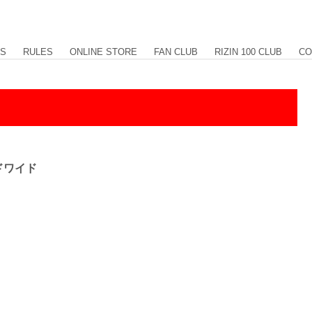
US
RULES
ONLINE STORE
FAN CLUB
RIZIN 100 CLUB
CO
ドワイド