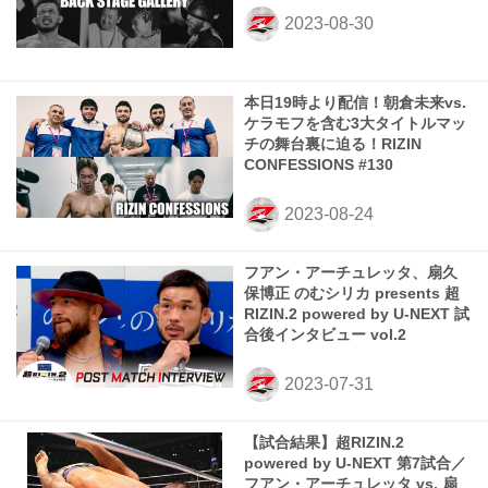
本日19時より配信！朝倉未来vs.
ケラモフを含む3大タイトルマッ
チの舞台裏に迫る！RIZIN
CONFESSIONS #130
フアン・アーチュレッタ、扇久
保博正 のむシリカ presents 超
RIZIN.2 powered by U-NEXT 試
合後インタビュー vol.2
【試合結果】超RIZIN.2
powered by U-NEXT 第7試合／
フアン・アーチュレッタ vs. 扇