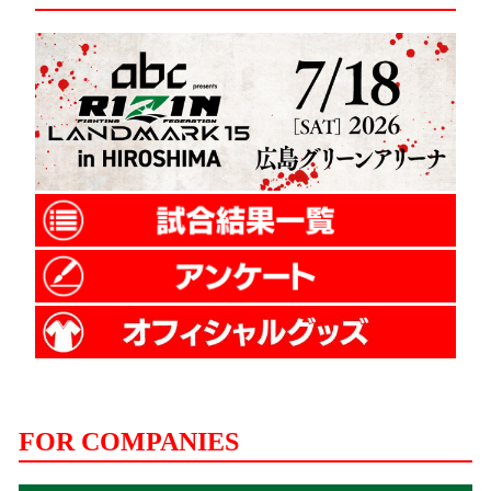
FOR COMPANIES