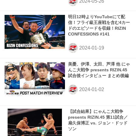
明日12時よりYouTubeにて配
信！フライ級王座戦を含む4カー
ドのエピソードを収録！RIZIN
CONFESSIONS #141
美憂、伊澤、太田、芦澤 他 にゃ
んこ大戦争 presents RIZIN.45
試合後インタビュー まとめ後編
【試合結果】にゃんこ大戦争
presents RIZIN.45 第11試合／
扇久保博正 vs. ジョン・ドッド
ソン