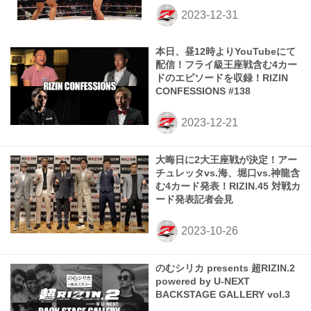
本日、昼12時よりYouTubeにて
配信！フライ級王座戦含む4カー
ドのエピソードを収録！RIZIN
CONFESSIONS #138
大晦日に2大王座戦が決定！アー
チュレッタvs.海、堀口vs.神龍含
む4カード発表！RIZIN.45 対戦カ
ード発表記者会見
のむシリカ presents 超RIZIN.2
powered by U-NEXT
BACKSTAGE GALLERY vol.3