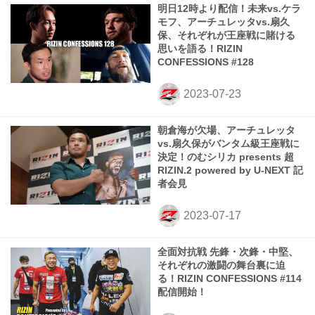
明日12時より配信！未来vs.ケラ
モフ、アーチュレッタvs.扇久
保、それぞれが王座戦に賭ける
思いを語る！RIZIN
CONFESSIONS #128
朝倉海が欠場、アーチュレッタ
vs.扇久保がバンタム級王座戦に
決定！のむシリカ presents 超
RIZIN.2 powered by U-NEXT 記
者会見
全面対抗戦 先鋒・次鋒・中堅、
それぞれの激闘の舞台裏に迫
る！RIZIN CONFESSIONS #114
配信開始！