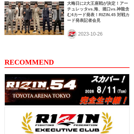
大晦日に2大王座戦が決定！アー
チュレッタvs.海、堀口vs.神龍含
む4カード発表！RIZIN.45 対戦カ
ード発表記者会見
RECOMMEND