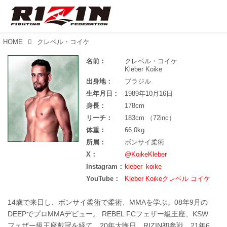
HOME
クレベル・コイケ
名前：
クレベル・コイケ
Kleber Koike
出身地：
ブラジル
生年月日：
1989年10月16日
身長：
178cm
リーチ：
183cm （72inc）
体重：
66.0kg
所属：
ボンサイ柔術
X：
@KoikeKleber
Instagram：
kleber_koike
YouTube：
Kleber Koikeクレベル コイケ
14歳で来日し、ボンサイ柔術で柔術、MMAを学ぶ。08年9月の
DEEPでプロMMAデビュー。 REBEL FCフェザー級王座、KSW
フェザー級王座戴冠を経て、20年大晦日、RIZIN初参戦。21年6