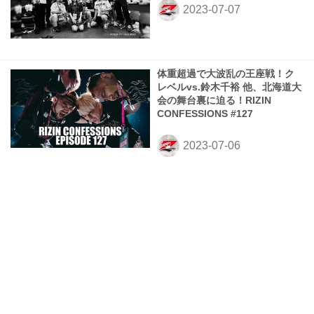
体重超過で大波乱の王座戦！ク
レベルvs.鈴木千裕 他、北海道大
会の舞台裏に迫る！RIZIN
CONFESSIONS #127
クレベル・コイケ、鈴木千裕
RIZIN.43 試合後インタビュー
vol.1
【試合結果】RIZIN.43 第13試合
／クレベル・コイケ vs. 鈴木千