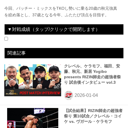
今回、パッチー・ミックスをTKOし勢いに乗る20歳の秋元強真
を絞め落とし、37歳となる今年、ふたたび頂点を目指す。
▼対戦成績（タップ/クリックで開閉します）
2020.12.31
Yogibo presents RIZIN.26
WIN
2021.03.21
Yogibo presents RIZIN.27
WIN
2021.06.13
Yogibo presents RIZIN.28
WIN
2022.02.23
SPASHAN HPS presents RIZIN TRIGGER 2nd
WIN
2022.05.05
＋WEED presents RIZIN LANDMARK vol.3
WIN
2022.10.23
湘南美容クリニック presents RIZIN.39
WIN
2022.12.31
湘南美容クリニック presents RIZIN.40
LOSE
2023.06.24
RIZIN.43
-
2023.09.24
RIZIN.44
LOSE
2023.12.31
にゃんこ大戦争 presents RIZIN.45
WIN
2024.06.09
Yogibo presents RIZIN.47
WIN
2024.12.31
RIZIN DECADE
WIN
2025.05.04
RIZIN男祭り
LOSE
2025.07.27
超RIZIN.4 真夏の喧嘩祭り
LOSE
2025.12.31
RIZIN師走の超強者祭り
WIN
vs
vs
vs
vs
vs
vs
vs
vs
vs
vs
vs
vs
vs
ラジャブアリ・シェイドゥラエフ
vs
vs
カイル・アグォン
摩嶋一整
朝倉未来
佐々木憂流迦
萩原京平
牛久絢太郎
パトリシオ・ピットブル
鈴木千裕
金原正徳
斎藤裕
フアン・アーチュレッタ
鈴木千裕
朝倉未来
ヴガール・ケラモフ
1R 4分22秒 S（テクニカルサブミッション：フロントチョーク）
2R 3分02秒 S（タップアウト：三角絞め）
2R 1分51秒 S（テクニカルサブミッション：三角絞め）
2R 3分22秒 SUB（タップアウト：リアネイキッドチョーク）
1R 1分37秒 SUB（タップアウト：リアネイキッドチョーク）
2R 1分29秒 SUB（タップアウト：三角絞め）
3R 判定 （0-3）
1R 2分59秒 ノーコンテスト（クレベルの体重超過によるイエロカード提示のため）
3R 判定（0-3）
3R 1分22秒 SUB（テクニカルサブミッション：ダースチョーク）
1R 2分25秒 SUB（タップアウト：ヒールフック）
3R 判定（3-0）
1R 1分2秒 TKO（レフェリーストップ：グラウンドパンチ）
3R 判定（1-2）
3R 判定（3-0）
関連記事
クレベル、ケラモフ、福田、安
藤、秋元、新居 Yogibo
presents RIZIN師走の超強者祭
り 試合後インタビュー vol.3
【試合結果】RIZIN師走の超強者
祭り 第10試合／クレベル・コイ
ケ vs. ヴガール・ケラモフ