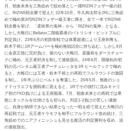
月、朝倉未来を三角絞めで絞め落とし一躍RIZINフェザー級の顔
に。RIZIN5戦全勝で迎えた 22年10月、牛久絢太郎を2Rに三角絞
めで極め第3代RIZINフェザー級王者に輝き、全て一本でRIZIN6
戦全勝を挙げ、「柔術界の鬼神」から「RIZINの鬼神」となる。
しかし大晦日にBellator二階級覇者のパトリシオ・ピットブルに
判定負け。23年6月の初防衛戦では体重超過により王座剥奪も、
鈴木千裕に1Rアームバーを極め無効試合に持ち込む。しかし9月
に金原正徳に完封負け。後のない大晦日、斎藤裕をダースチョー
クに極め、元王者対決を制して連敗脱出。24年6月、階級転向初
戦の元バンタム級王者アーチュレッタを1R ヒールフックで極め
ると、大晦日には王者・鈴木千裕との再戦でフルラウンドの激闘
を制し、1年半ぶりにベルトを奪還した。25年5月、無敗のシェ
イドゥラエフを挑戦者に迎えると、1Rでその強打に沈みキャリ
ア初のTKO負けによる王座陥落。7月、朝倉未来との再戦では果
敢にタックルを仕掛けるも切られ、判定1-2負けの苦しい連敗
に。自身が納得できない結果となった一戦を経て迎えた大晦日の
再起戦では、元王者ケラモフを相手にフルラウンド攻め続け、三
角絞めでのニアフィニッシュも見せる復活の判定勝利を収め、涙
の連敗脱出。