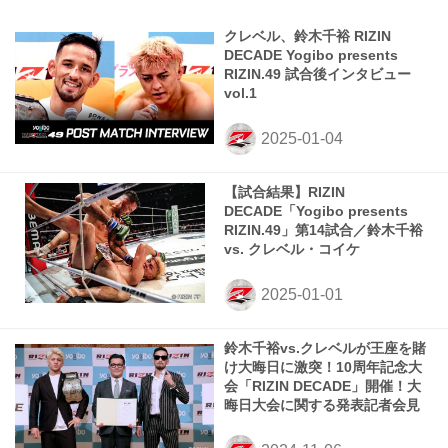
クレベル、鈴木千裕 RIZIN
DECADE Yogibo presents
RIZIN.49 試合後インタビュー
vol.1
【試合結果】RIZIN
DECADE「Yogibo presents
RIZIN.49」第14試合／鈴木千裕
vs. クレベル・コイケ
鈴木千裕vs.クレベルが王座を賭
け大晦日に激突！10周年記念大
会「RIZIN DECADE」開催！大
晦日大会に関する発表記者会見