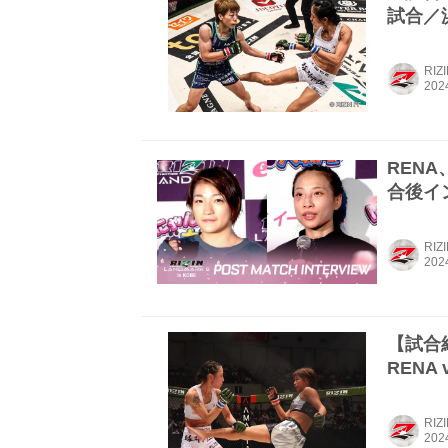
試合／浜
RIZ
RENA、
合後イン
RIZ
【試合結
RENA
RIZ