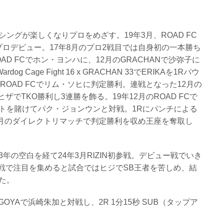
ングが楽しくなりプロをめざす。19年3月、ROAD FC
Xでプロデビュー。17年8月のプロ2戦目では自身初の一本勝ち
AD FCでホン・ヨンハに、12月のGRACHANで沙弥子に
Cage Fight 16 x GRACHAN 33でERIKAを1Rパウ
ROAD FCでリム・ソヒに判定勝利。連戦となった12月の
ヒザでTKO勝利し3連勝を飾る。19年12月のROAD FCで
トを賭けてパク・ジョンウンと対戦。1Rにパンチによる
9月のダイレクトリマッチで判定勝利を収め王座を奪取し
年の空白を経て24年3月RIZIN初参戦。デビュー戦でいき
対戦で注目を集めると試合ではヒジでSB王者を苦しめ、結
た。
in NAGOYAで浜崎朱加と対戦し、2R 1分15秒 SUB（タップア