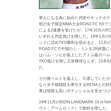
軍人になる為に始めた武術やキックボクシ
初の女子限定MMA大会ROAD FC X
による2連勝を挙げたが、17年10月のRO
いずれも判定負けを喫した。18年1月のWardog 
ンドに沈めTKO勝利を収めると、11月の
ROAD FCで中国のシ・ミンを2R終盤に
はハム・ソヒが返上したアトム級のベル
TKO負けを喫し王座獲得ならず。21年
た。
その後ベルトを返上し、引退していたが3
なり女子格闘技を牽引するRENAとの
果は惜敗も高いポテンシャルを見せつけ
24年11月のRIZIN LANDMARK 10 
ウト：アームロック）で敗戦を喫した。