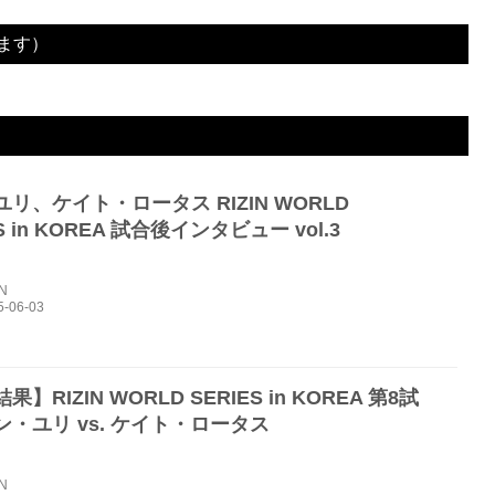
ます）
3R 判定（3-0）
2R 1分15秒 SUB（タップアウト：アームロック）
3R判定（0-3）
リ、ケイト・ロータス RIZIN WORLD
S in KOREA 試合後インタビュー vol.3
IN
】RIZIN WORLD SERIES in KOREA 第8試
・ユリ vs. ケイト・ロータス
IN