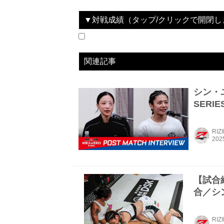
▼対戦成績（タップ/クリックで開閉し
2024.03.23
RIZIN LANDMARK 9 in KOBE
LOSE
2024.11.17
RIZIN LANDMARK 10 in NAGOYA
LOSE
2025.05.31
RIZIN WORLD SERIES in KOREA
LOSE
vs
vs
vs
RENA
浜崎朱加
ケイト・ロータス
関連記事
シン・ユ
SERIE
RIZ
【試合結果
合／シン
RIZ