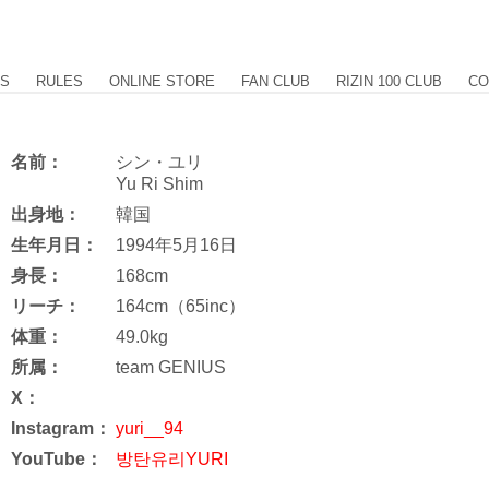
US
RULES
ONLINE STORE
FAN CLUB
RIZIN 100 CLUB
CO
名前：
シン・ユリ
Yu Ri Shim
出身地：
韓国
生年月日：
1994年5月16日
身長：
168cm
リーチ：
164cm（65inc）
体重：
49.0kg
所属：
team GENIUS
X：
Instagram：
yuri__94
YouTube：
방탄유리YURI