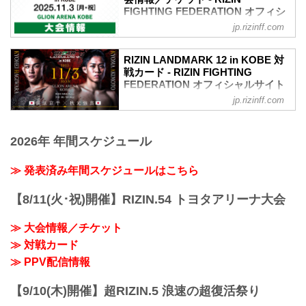
FIGHTING FEDERATION オフィシ
ャルサイト
jp.rizinff.com
RIZIN LANDMARK 12 in KOBE 大会概要
開催日時
RIZIN LANDMARK 12 in KOBE 対
2025年11月3日（月・祝）11:00開場（予
戦カード - RIZIN FIGHTING
定）／13:00開始（予定）
FEDERATION オフィシャルサイト
※開場・開始時間は決定次第RIZIN FFオ
jp.rizinff.com
萩原京平 vs. 秋元強真
フィシャルサイトにてご案内します。
RIZIN MMAルール：5分3R（66.0kg）
会場
萩原京平 vs. 秋元強真
GLION ARENA KOBE
2026年 年間スケジュール
中島太一 vs. 後藤丈治
阪急「神戸三宮駅」：徒歩 約18分
RIZIN MMAルール：5分3R（61.0kg）
阪神「神戸三宮駅」：徒歩 約17分
中島太一 vs. 後藤丈治
≫ 発表済み年間スケジュールはこちら
JR「三ノ宮駅」：徒歩 約20分
雑賀“ヤン坊”達也 vs. ヌルハン・ズマガジ
ポートライナー「ポートターミナル
ー
駅」：徒歩 約13分
【8/11(火･祝)開催】RIZIN.54 トヨタアリーナ大会
RIZIN MMAルール：5分3R（71.0kg）
アクセス情報 : TOTTEI | GLION ARENA
雑賀“ヤン坊”達也 vs. ヌルハン・ズマガジ
KO...
≫ 大会情報／チケット
ー
≫ 対戦カード
宇佐美正パトリック vs. 桜庭大世
RIZIN MMAルール：5分3R（71.0kg）
≫ PPV配信情報
宇佐美正パトリック vs. 桜庭大世...
【9/10(木)開催】超RIZIN.5 浪速の超復活祭り