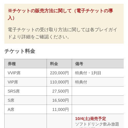
中島太一 vs. 後藤丈治
雑賀“ヤン坊”達也 vs. ヌルハン・ズマガジ
※チケットの販売方法に関して（電子チケットの導
ー
入）
RIZIN MMAルール：5分3R（71.0kg）
雑賀“ヤン坊”達也 vs. ヌルハン・ズマガジ
電子チケットの受け取り方法に関しては各プレイガイ
ー
宇佐美正パトリック vs. 桜庭大世
ドより詳細をご確認ください。
RIZIN MMAルール：5分3R（71.0kg）
宇佐美正パトリック vs. 桜庭大世...
チケット料金
券種
料金
備考
VVIP席
220,000円
特典付・1列目
VIP席
110,000円
特典付
SRS席
27,500円
S席
16,500円
A席
11,000円
10/4(土)発売予定
ソフトドリンク飲み放題