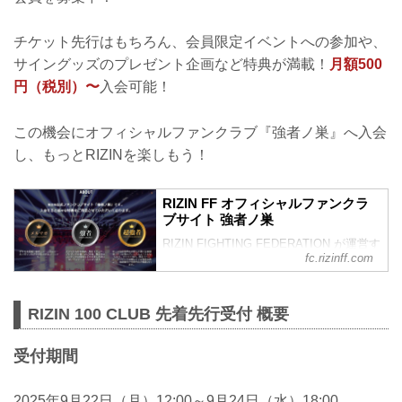
チケット先行はもちろん、会員限定イベントへの参加や、
サイングッズのプレゼント企画など特典が満載！
月額500
円（税別）〜
入会可能！
この機会にオフィシャルファンクラブ『強者ノ巣』へ入会
し、もっとRIZINを楽しもう！
RIZIN FF オフィシャルファンクラ
ブサイト 強者ノ巣
RIZIN FIGHTING FEDERATION が運営す
fc.rizinff.com
るオフィシャルファンクラブサイト強者
ノ巣です。
RIZIN 100 CLUB 先着先行受付 概要
受付期間
2025年9月22日（月）12:00～9月24日（水）18:00