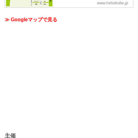
www.totteikobe.jp
TOTTEI は、2025.4 OPENの日本初・270
度海に囲まれたアリーナ：GLION ARENA
KOBEを中核施設とするエリア愛称で
≫ Googleマップで見る
す。
主催