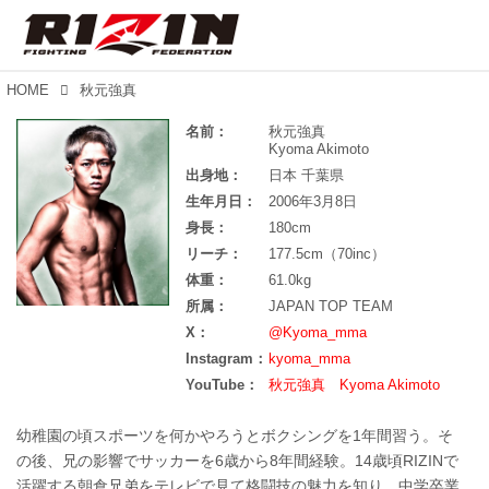
HOME
秋元強真
名前：
秋元強真
Kyoma Akimoto
出身地：
日本 千葉県
生年月日：
2006年3月8日
身長：
180cm
リーチ：
177.5cm（70inc）
体重：
61.0kg
所属：
JAPAN TOP TEAM
X：
@Kyoma_mma
Instagram：
kyoma_mma
YouTube：
秋元強真 Kyoma Akimoto
幼稚園の頃スポーツを何かやろうとボクシングを1年間習う。そ
の後、兄の影響でサッカーを6歳から8年間経験。14歳頃RIZINで
活躍する朝倉兄弟をテレビで見て格闘技の魅力を知り、中学卒業