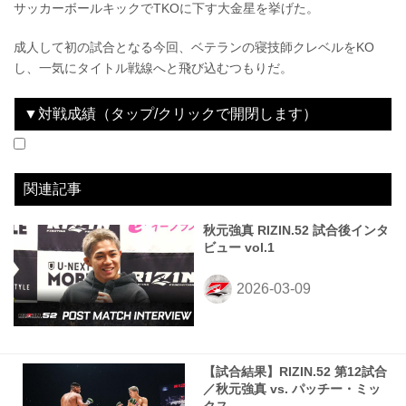
サッカーボールキックでTKOに下す大金星を挙げた。
成人して初の試合となる今回、ベテランの寝技師クレベルをKO
し、一気にタイトル戦線へと飛び込むつもりだ。
▼対戦成績（タップ/クリックで開閉します）
2024.09.29
Yogibo presents RIZIN.48
WIN
2024.11.17
RIZIN LANDMARK 10 in NAGOYA
WIN
2024.12.31
RIZIN DECADE
LOSE
2025.05.04
RIZIN男祭り
WIN
2025.07.27
超RIZIN.4 真夏の喧嘩祭り
WIN
2025.11.03
RIZIN LANDMARK 12 in KOBE
WIN
2025.12.31
RIZIN師走の超強者祭り
WIN
2026.03.07
RIZIN.52
WIN
vs
vs
vs
vs
vs
vs
vs
vs
金太郎
鈴木博昭
元谷友貴
高木凌
赤田功輝
萩原京平
新居すぐる
パッチー・ミックス
1R 3分16秒 TKO（レフェリーストップ：グラウンドでの膝打撃）
3R 判定（3-0）
3R 判定（3-0）
3R判定（0-3）
1R 2分57秒 SUB（タップアウト：リアネイキッドチョーク）
2R 3分52秒 TKO（レフェリーストップ：グラウンドパンチ）
1R 3分45秒 KO（スタンドでの膝打撃）
2R 0分37秒 TKO（レフェリーストップ：グラウンドでのキック）
関連記事
秋元強真 RIZIN.52 試合後インタ
ビュー vol.1
【試合結果】RIZIN.52 第12試合
／秋元強真 vs. パッチー・ミッ