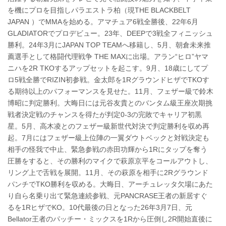
を機にプロを目指しパラエストラ柏（現THE BLACKBELT
JAPAN ）でMMAを始める。アマチュア6戦全勝後、22年6月
GLADIATORでプロデビュー。23年、DEEPで3戦全フィニッシュ
勝利。24年3月にJAPAN TOP TEAMへ移籍し、5月、朝倉未来推
薦選手として格闘代理戦争 THE MAXに出場。アラン“ヒロ”ヤマ
ニハを2R TKOするアップセットを起こす。9月、18歳にしてプ
ロ5戦全勝でRIZIN初参戦。金太郎を1RグラウンドヒザでTKOす
る期待以上のパフォーマンスを見せた。11月、フェザー級で鈴木
博昭に判定勝利。大晦日には元谷友貴とのバンタム級王座次期挑
戦者決定戦のチャンスを得たが判定0-3の完敗でキャリア初黒
星。5月、高木凌とのフェザー級新世代対決で判定勝利を収め再
起。7月にはフェザー級上位陣の一翼ダウトベックと対戦決定も
相手の怪我で中止、緊急参戦の赤田功輝から1Rにタップを奪う
圧勝をすると、その勝利のマイクで萩原京平をコールアウトし、
リング上で舌戦を展開。11月、その萩原を相手に2Rグラウンド
パンチでTKO勝利を収める。大晦日、アーチュレッタ欠場にあた
り自ら名乗り出て緊急連続参戦、元PANCRASE王者の新居すぐ
るを1RヒザでKO。10代最後の日となった26年3月7日、元
Bellator王者のパッチー・ミックスを1Rから圧倒し2R開始直後に