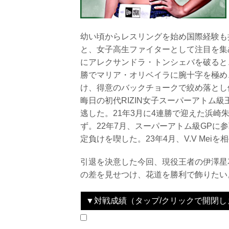
幼い頃からレスリングを始め国際経験も持
と、女子高生ファイターとして注目を集める
にアレクサンドラ・トンシェバを破ると
勝でマリア・オリベイラに腕十字を極め
け、得意のバックチョークで絞め落とし優
晦日の初代RIZIN女子スーパーアトム
逃した。21年3月に4連勝で迎えた浜
ず。22年7月、スーパーアトム級GPに
定負けを喫した。23年4月、V.V Me
引退を決意した今回、現役王者の伊澤星
の差を見せつけ、花道を勝利で飾りたい
▼対戦成績（タップ/クリックで開閉し
2016.12.29
Cygames presents RIZIN FIGHTING 
LOSE
2017.4.16
RIZIN 2017 in YOKOHAMA - SAKURA -
WIN
2017.10.15
RIZIN FIGHTING WORLD GRAND-PRIX 2017 バンタム級トーナメント＆女子スーパーアトム級トーナメント 1st ROUND -秋の陣-
WIN
2017.12.31
RIZIN.9 RIZIN FIGHTING WORLD GRAND-PRIX 2017 バンタム級トーナメント＆女子スーパーアトム級トーナメントFinal ROUND
WIN
2017.12.31
RIZIN.9 RIZIN FIGHTING WORLD GRAND-PRIX 2017 バンタム級トーナメント＆女子スーパーアトム級トーナメントFinal ROUND
WIN
2018.5.6
RIZIN.10
WIN
2018.7.29
RIZIN.11
WIN
2018.12.31
Cygames presents RIZIN.14
LOSE
2019.6.2
RIZIN.16
LOSE
2019.8.18
GOOD SPEED presents RIZIN.18
WIN
2019.12.29
BELLATOR JAPAN
WIN
2020.08.09
RIZIN.22 - STARTING OVER -
WIN
2020.12.31
Yogibo presents RIZIN.26
WIN
2021.03.21
Yogibo presents RIZIN.27
LOSE
2021.10.24
Yogibo presents RIZIN.31
LOSE
2022.04.17
湘南美容クリニック presents RIZIN.35
WIN
2022.07.31
湘南美容クリニック presents RIZIN.37
LOSE
2023.04.29
FEDELTA presents RIZIN LANDMARK 5 in
WIN
2024.09.29
Yogibo presents RIZIN.48
LOSE
vs
vs
vs
vs
vs
vs
vs
vs
vs
vs
vs
vs
vs
vs
vs
vs
vs
vs
vs
アリーシャ・ガルシ
アレクサンドラ・ト
シルビア・ユスケビ
マリア・オリベイラ
RENA
メリッサ・カラジャ
RENA
浜崎朱加
山本美憂
アリーシャ・ザペテ
ジェイミー・ヒンシ
古瀬美月
あい
浜崎朱加
大島沙緒里
SARAMI
パク・シウ
V.V Mei
伊澤星花