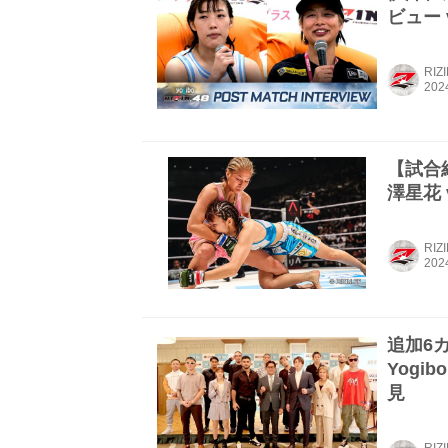
ビュー v
RIZ
【試合結果
澤星花 
RIZ
追加6
Yogib
見
RIZ