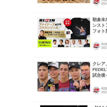
朝倉未
ンスト
フォト
RIZ
クレア、
FEDELT
試合後イ
RIZ