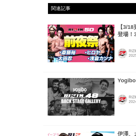
関連記事
【3/
登場！3
RIZ
Yogibo
RIZ
伊澤、カン