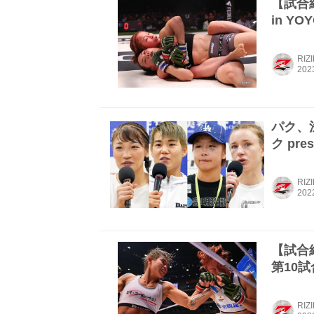
【試合結果
in YO
RIZ
パク、
ク pre
RIZ
【試合結
第10試
RIZ