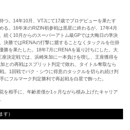
つ。14年10月、VTJにて17歳でプロデビューを果たす
。16年末のRIZIN初参戦は黒星に終わるが、17年4月
、続く10月からのスーパーアトム級GPでは大晦日の準決
、決勝ではRENAの打撃に臆することなくタックルを仕掛
勝を果たした。18年7月にRENAを返り討ちにした。大
級王座決定戦では、浜崎朱加に一本負けを喫し、王座獲得を
崎朱加との再戦はスプリット判定で敗れ、タイトル奪取なら
参戦。1回戦でパク・シウに得意のタックルを切られ続け判
iを相手にフルマーク判定勝利で再起戦を白星で飾った。
花を相手に、年齢差僅か1ヶ月ながら積み上げたキャリア
。
ます）
WORLD GP 2016 無差別級トーナメント 2nd ROUND
 YOYOGI
ア
ンシェバ
ッチ
ニス
ラ
ョー
3R判定 0-3
3R判定 3-0
3R判定 3-0
2R 3分40秒 腕ひしぎ十字固め
1R 4分34秒 チョークスリーパー
3R 判定 3-0
3R 判定 3-0
2R 4分34秒 TO(アームバー)
3R 判定 3-0
3R 判定（2-1）
3R 3分33秒 タップアウト（アームロック）
1R 1分35秒 TKO（レフェリーストップ：グラウンドパンチ）
3R 判定 （3-0）
3R 判定 （2-1）
3R 判定 （1-2）
3R 判定 （3-0）
3R 判定 （0-3）
3R 判定 （3-0）
3R 判定（3-0）