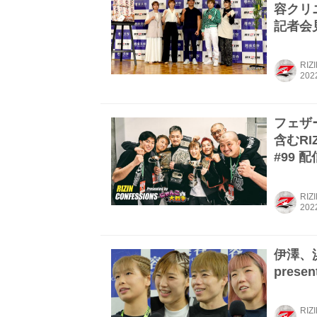
容クリニ
記者会
RIZ
フェザ
含むRI
#99 
RIZ
伊澤、
prese
RIZ