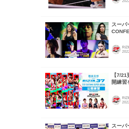
スーパ
CONF
RIZ
【7/2
開練習を
RIZ
スーパ