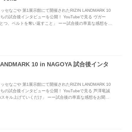
セなごや 第1展示館にて開催されたRIZIN LANDMARK 10
手たちの試合後インタビューを公開！ YouTubeで見る ヴガー
とつ、ベルトを奪い返すこと」 ーー試合後の率直な感想をお
モフ とても気分がいいです。自分自身、そして家族のために必
、それが叶って、幸せな気持ちです。 ーー久しぶりにケラモ
ンが驚いていました。あれは作戦通りでしたか？ ケラモフ 私
な体づくりが最高にできていると思っているし、実際にそう
LANDMARK 10 in NAGOYA 試合後インタ
セなごや 第1展示館にて開催されたRIZIN LANDMARK 10
手たちの試合後インタビューを公開！ YouTubeで見る 芦澤竜誠
のスキル上げていくだけ」 ーー試合後の率直な感想をお聞か
しいっすね本当に。本当にこれしか、格闘技しか俺はなかったん
手を倒すことしかなかったので、で、MMAのスキルも上がっ
てもまだ絶対MMA続けるぞって。何の遊びよりも練習してい
ので。楽しかったですね、試合も。 ーー昇侍選手と実際に戦