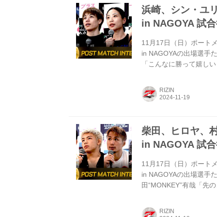
浜崎、シン・ユリ、
in NAGOYA 試
11月17日（日）ポートメッ
in NAGOYAの出場選
「こんなに勝って嬉しい
をお聞かせください。 
勝って嬉しいと思ったの
RIZIN
は久しぶりの勝利である
ず2年間応援してくださ
ます。 ...
柴田、ヒロヤ、村元、
in NAGOYA 試
11月17日（日）ポートメッ
in NAGOYAの出場選
田“MONKEY”有哉「
ー試合後の率直な感想を
ーーヒロヤ選手と実際に
RIZIN
さい。 柴田 前までの