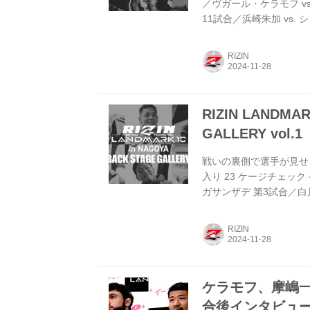
／ヴガール・ケラモフ vs
11試合／浜崎朱加 vs. 
昇侍 vs. 芦澤竜誠 第10
第9試合／スダリオ剛 vs
RIZIN
昭 vs. 秋元強真7 第
ョ vs....
RIZIN LANDMAR
GALLERY vol.1
戦いの裏側で選手が見せる真
入り 23 ケージチェック
ガサンザデ 第3試合／白川
ロ”ヤマニハ vs. 山本聖
方大地 vs. アリベク・
RIZIN
OPENING FIGHT 第4
合／窪田泰斗 vs...
ケラモフ、摩嶋一整 R
合後インタビュー v