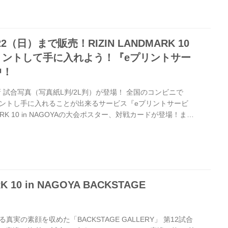
:55 とちぎテレビ https://www.toc...
22（日）まで販売！RIZIN LANDMARK 10
リントして手に入れよう！『eプリントサー
中！
新 試合写真（写真紙L判/2L判）が登場！ 全国のコンビニで
ントし手に入れることが出来るサービス『eプリントサービ
MARK 10 in NAGOYAの大会ポスター、対戦カードが登場！また
る大会写真も登場予定だ！ 是非、お近くのコンビニで、様々
しよう！ 臨場感あふれる試合写真が新登場！（全33種） オ
影による試合写真が写真紙L判、2L判で印刷可能に！ 販売サ
番号 サイズ 料金 コンテンツ番号 写真紙L判 300円 RZN...
K 10 in NAGOYA BACKSTAGE
実の素顔を収めた「BACKSTAGE GALLERY」 第12試合