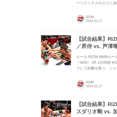
ーソドックスのユリに浜
ドでこらえるユリだが、
がる。スタンドに戻ると
RIZIN
を見せる浜崎だが、ユリが
を当てたユリだが、浜崎
下...
【試合結果】RIZIN
／昇侍 vs. 芦澤
ルール RIZIN MMAルー
（WIN） 2R 1分05秒
プして距離を取り、ジャ
ヒザを合わせ、組まれて
ジャブをかいくぐって芦
RIZIN
はケージ際に下がって立ち
を見舞うと昇侍を呼び込
し、...
【試合結果】RIZIN
スダリオ剛 vs.