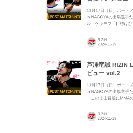
11月17日（日）ポートメッ
in NAGOYAの出場選
ル・ケラモフ「目標はひ
聞かせください。 ケラ
ず勝つと誓ってきたので
RIZIN
フ選手の強打を見てファ
自身、現在とても肉体的
だと思ってい...
芦澤竜誠 RIZIN 
ビュー vol.2
11月17日（日）ポートメッ
in NAGOYAの出場選
「このまま普通にMMA
せください。 芦澤 嬉
で。この1ヶ月、昇侍選
RIZIN
てきて、この試合に負け
るのが楽しいと思ってた
ってみて戦...