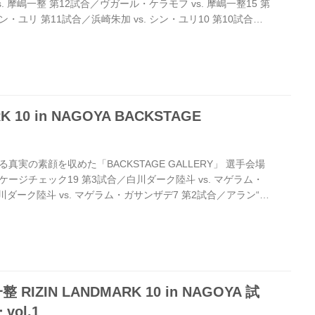
. 摩嶋一整 第12試合／ヴガール・ケラモフ vs. 摩嶋一整15 第
シン・ユリ 第11試合／浜崎朱加 vs. シン・ユリ10 第10試合／
試合／昇侍 vs. 芦澤竜誠16 第9試合／スダリオ剛 vs. 加藤久輝
. 加藤久輝7 第8試合／鈴木博昭 vs. 秋元強真 第8試合／鈴木博
7試合／キム・ギョンピョ vs. 倉本大悟 第7試合／キム・ギョンピ
K 10 in NAGOYA BACKSTAGE
実の素顔を収めた「BACKSTAGE GALLERY」 選手会場
 ケージチェック19 第3試合／白川ダーク陸斗 vs. マゲラム・
ダーク陸斗 vs. マゲラム・ガサンザデ7 第2試合／アラン“ヒ
悟 第2試合／アラン“ヒロ”ヤマニハ vs. 山本聖悟7 第1試合／北
ガジャマトフ 第1試合／北方大地 vs. アリベク・ガジャマトフ7
試合／窪田泰斗 vs. 日比野“エビ中”純也 OPENING FIGHT 第4試
IZIN LANDMARK 10 in NAGOYA 試
ol.1