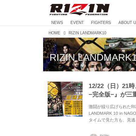
NEWS
EVENT
FIGHTERS
ABOUT 
HOME
RIZIN LANDMARK10
RIZIN LANDMARK
12/22（日）21時よ
−完全版−』が三
激闘が繰り広げられたRIZIN
LANDMARK 10 in
タイムで見た方も、見逃してし
全版−』でを振り返ろう！
12/22(日) 21:00〜21