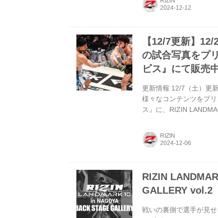
RIZIN
送） 12/30(月) 20:00〜20
【12/7更新】12/
の試合写真をプ
ビス』にて販売
更新情報 12/7（土）更
様々なコンテンツをプリ
ス』に、RIZIN LAND
大会後には臨場感あふれ
なコンテンツをプリント
RIZIN
フィシャルカメラマン撮
イズ / 価格 / コンテンツ
RIZIN LANDMAR
GALLERY vol.2
戦いの裏側で選手が見せる真