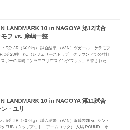
タップアウト：アームロック） ≫ 試合結果詳細 第10試合／昇侍
Aルール：5分 3R（61.0kg） （LOSE）昇侍 vs. 芦澤...
 LANDMARK 10 in NAGOYA 第12試合
フ vs. 摩嶋一整
ール：5分 3R（66.0kg） 試合結果 （WIN）ヴガール・ケラモフ
） 1R 0分28秒 TKO（レフェリーストップ：グラウンドでの肘打
1 サウスポーの摩嶋にケラモフは右スイングフック。直撃された摩
ぐさま駆け寄り鉄槌＆打ち下ろしのヒジ。抱きつき逃れんと
ができずレフェリーが間に入ってストップした。 勝利者コメ
れだけ日本を愛しているかご存じですか？ RIZINで戦うこと
それが叶いました。日本のファンのみなさん、RIZI...
 LANDMARK 10 in NAGOYA 第11試合
 シン・ユリ
ル：5分 3R（49.0kg） 試合結果 （WIN）浜崎朱加 vs. シン・
15秒 SUB（タップアウト：アームロック） 入場 ROUND 1 オ