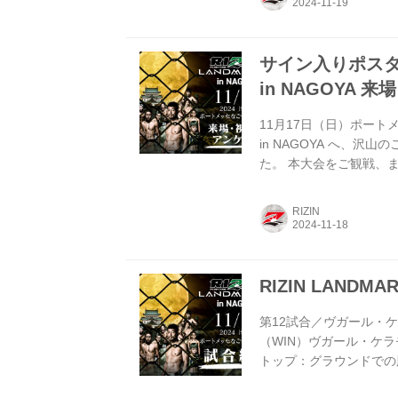
くる展開もあるのかなと
たいことを...
サイン入りポスター
in NAGOYA
11月17日（日）ポートメッ
in NAGOYA へ、
た。 本大会をご観戦、
ます。 たくさんのご意
概要 アンケートをご記入い
RIZIN
10 in NAGOYA 
容 RIZIN LANDMARK 
RIZIN LANDMA
第12試合／ヴガール・ケラモフ
（WIN）ヴガール・ケラモフ
トップ：グラウンドでの肘
リ RIZIN MMAルール：