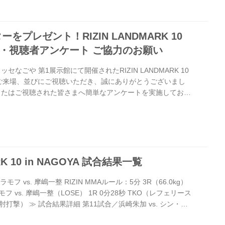
思ったのですが、徹底してそこに付き合わず、向こうのやり
をプレゼント！RIZIN LANDMARK 10
 来場・視聴者アンケート ご協力のお願い
セなごや 第1展示館にて開催されたRIZIN LANDMARK 10
沢山のご来場、並びにご視聴いただき、誠にありがとうございまし
またはご視聴された皆さまへ簡単なアンケートを実施しており
見・ご感想をお待ちしております。 来場・視聴者アンケート
ただいた方の中から抽選で3名様に「RIZIN LANDMARK
出場選手サイン入りポスター」をプレゼント致します。 プレゼント内
10 in NAGOYA 出場選手サイン...
RK 10 in NAGOYA 試合結果一覧
 vs. 摩嶋一整 RIZIN MMAルール：5分 3R（66.0kg）
 vs. 摩嶋一整（LOSE） 1R 0分28秒 TKO（レフェリース
打撃） ≫ 試合結果詳細 第11試合／浜崎朱加 vs. シン・ユ
5分 3R（49.0kg） （WIN）浜崎朱加 vs. シン・ユリ（LOSE）