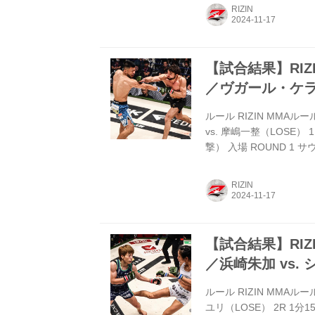
2R 1分15秒 SUB（
RIZIN
vs. 芦澤竜誠 RIZIN MM
【試合結果】RIZIN
／ヴガール・ケラモ
ルール RIZIN MMAル
vs. 摩嶋一整（LOSE
撃） 入場 ROUND 
嶋は倒れ、ケラモフはす
する摩嶋だが、動くこと
RIZIN
ント 「みなさん、私がど
を心から願ってきて、今日
【試合結果】RIZIN
／浜崎朱加 vs.
ルール RIZIN MMAルー
ユリ（LOSE） 2R 1分