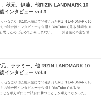
秋元、伊藤、他RIZIN LANDMARK 10
合後インタビュー vol.3
セなごや 第1展示館にて開催されたRIZIN LANDMARK 10
手たちの試合後インタビューを公開！ YouTubeで見る 浜崎朱加
と思ったのは初めてかもしれない」 ーー試合後の率直な感想
浜崎 なんかすごく久しぶりの試合だったんですけど、こんなに
は初めてかもしれないくらい、すごい嬉しいです。 ーーそれ
とか、どういった理由からですか？ 浜崎 そうですね、変わら
った人たちの前で勝てたっていうのが一番の喜びだったと思い
ララミー、他 RIZIN LANDMARK 10
合後インタビュー vol.4
セなごや 第1展示館にて開催されたRIZIN LANDMARK 10
手たちの試合後インタビューを公開！ YouTubeで見る 柴
先のことを考えずにこの試合に勝つことしか考えてなかった」 ー
お聞かせください。 柴田 ここでコケるかっていう感じです。
戦って試合前のイメージと違うところがあったら教えてくだ
印象、映像で見た感じでは自分からぐちゃぐちゃになって組んで