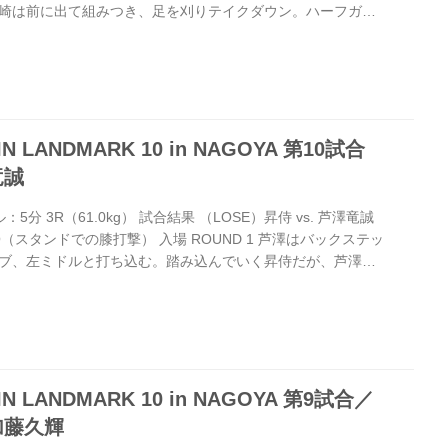
崎は前に出て組みつき、足を刈りテイクダウン。ハーフガー
浜崎が足を抜きマウントになるも、その瞬間にユリが立ち上
ユリは伸びのある右ストレートで脅かす。足払いや右フック
右ストレートを連打で強振する。 ROUND 2 右ストレート
は首投げ。しかしユリの体が金網に掛かってしまい、浜崎は
 LANDMARK 10 in NAGOYA 第10試合
竜誠
ル：5分 3R（61.0kg） 試合結果 （LOSE）昇侍 vs. 芦澤竜誠
 KO（スタンドでの膝打撃） 入場 ROUND 1 芦澤はバックステッ
ブ、左ミドルと打ち込む。踏み込んでいく昇侍だが、芦澤は
も振りほどく。芦澤はサークリングで昇侍との距離を保つ。
澤に向かい、左フックを振るう侍。タックルで倒すも、芦澤
上がる。 ROUND 2 芦澤は前に出て右ストレート、右ヒザ
み、打ち合いで左フックを効かせる。しかし昇侍も打ち返
 LANDMARK 10 in NAGOYA 第9試合／
 加藤久輝