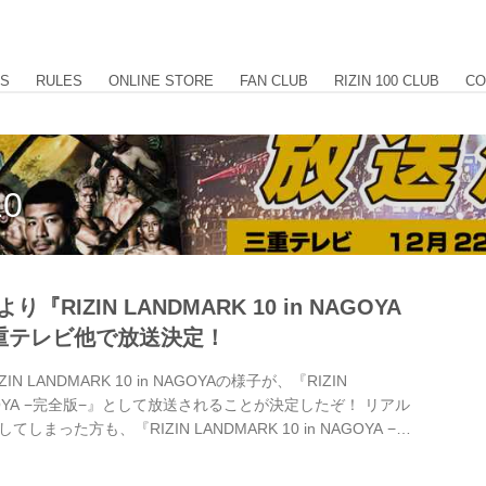
US
RULES
ONLINE STORE
FAN CLUB
RIZIN 100 CLUB
CO
10
り『RIZIN LANDMARK 10 in NAGOYA
重テレビ他で放送決定！
 LANDMARK 10 in NAGOYAの様子が、『RIZIN
 NAGOYA −完全版−』として放送されることが決定したぞ！ リアル
まった方も、『RIZIN LANDMARK 10 in NAGOYA −完
 放送スケジュール一覧 放送日 放送時間 放送局 URL
:55 三重テレビ放送 12/26(木) 19:00〜19:54 ぎふチャン（岐阜放