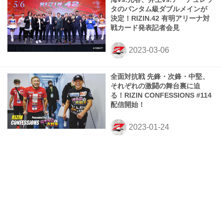
タのバンタム級ダブルメインが
決定！RIZIN.42 有明アリーナ対
戦カード発表記者会見
全面対抗戦 先鋒・次鋒・中堅、
それぞれの激闘の舞台裏に迫
る！RIZIN CONFESSIONS #114
配信開始！
堀口、扇久保、アーチュレッ
タ、スーチョル 湘南美容クリニ
ック presents RIZIN.40 試合後
インタビュー vol.2