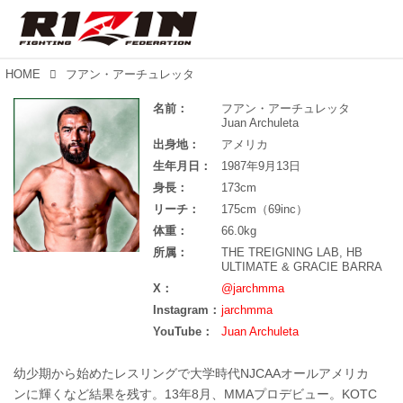
HOME
フアン・アーチュレッタ
名前：
フアン・アーチュレッタ
Juan Archuleta
出身地：
アメリカ
生年月日：
1987年9月13日
身長：
173cm
リーチ：
175cm（69inc）
体重：
66.0kg
所属：
THE TREIGNING LAB, HB
ULTIMATE & GRACIE BARRA
X：
@jarchmma
Instagram：
jarchmma
YouTube：
Juan Archuleta
幼少期から始めたレスリングで大学時代NJCAAオールアメリカ
ンに輝くなど結果を残す。13年8月、MMAプロデビュー。KOTC