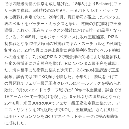
では四階級制覇の快挙を成し遂げた。18年3月よりBellatorにフェ
ザー級で参戦。5連勝後の19年9月、王者パトリシオ・ピットブ
ルに挑戦し判定で敗北。20年9月、堀口恭司が返上したバンタム
級のベルトをパッチー・ミックスと争い、逆転の判定勝利で王座
獲得。これが、現在もミックスの戦績における唯一の黒星となっ
ている。21年5月、セルジオ・ペティスに敗れ王座陥落。RIZIN
初参戦となる22年大晦日の対抗戦でキム・スーチョルとの激闘を
制すると、23年5月には井上直樹に判定勝利を挙げてベルト挑戦
への道を拓く。7月の超RIZIN.2で朝倉海の欠場により緊急参戦し
た扇久保博正に判定勝利を挙げ、RIZINバンタム級王座を戴冠し
た。海を相手に防衛戦に臨んだ大晦日、2.8kgの体重超過で王座
剥奪。試合では2R TKO負けを喫した。今年6月、階級を上げて
の再起戦でフェザー級元王者クレベルにヒールフックを極められ
敗北。9月のシェイドゥラエフ戦では2.9kgの体重超過。試合では
1Rアームバーで一本負けを喫した。9ヶ月ぶりの復帰戦となった
25年6月、米国BORROKAでフェザー級王座決定戦に臨むと、デ
ニス・リントンを2R跳びヒザでKOし、王座戴冠。さらに9月に
はホゼ・ジョンソンを2Rリアネイキッドチョークに極め初防衛
に成功した。