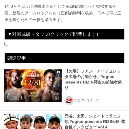
1年3ヶ月ぶりに他団体王者としてRIZINの舞台へと復帰する今
回、新居のアームロックを封じ圧倒的勝利を収め、日本で再び王
座を狙うための一歩を踏み出す。
▼対戦成績（タップ/クリックで開閉します）
2022.12.31
湘南美容クリニック presents RIZIN.40
WIN
2023.05.06
RIZIN.42
WIN
2023.07.30
超RIZIN.2 powered by U-NEXT
WIN
2023.12.31
にゃんこ大戦争 presents RIZIN.45
LOSE
2024.06.09
Yogibo presents RIZIN.47
LOSE
2024.09.29
Yogibo presents RIZIN.48
LOSE
vs
vs
vs
vs
vs
vs
ラジャブアリ・シェイドゥラエフ
キム・スーチョル
井上直樹
扇久保博正
朝倉海
クレベル・コイケ
3R 判定 （1-2）
3R 判定 （0-3）
3R 判定（3-0）
2R 3分20秒 TKO（レフェリーストップ：グラウンドパンチ）
1R 2分25秒 SUB（タップアウト：ヒールフック）
1R 3分12秒 SUB（タップアウト：アームバー）
関連記事
【欠場】フアン・アーチュレッ
タ欠場のお知らせ／Yogibo
presents RIZIN師走の超強者祭
り
元谷、太田、シェイドゥラエフ
他 Yogibo presents RIZIN.48 試
合後インタビュー vol.4