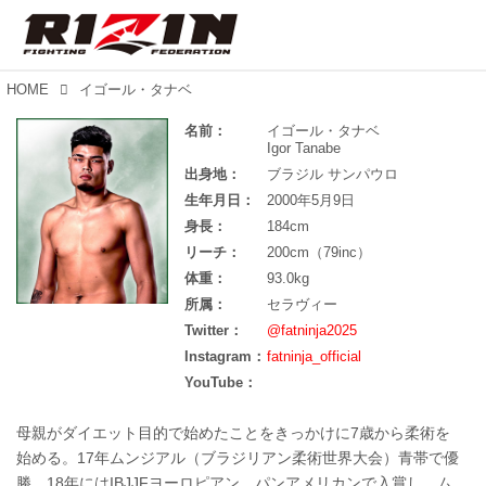
HOME
イゴール・タナベ
名前：
イゴール・タナベ
Igor Tanabe
出身地：
ブラジル サンパウロ
生年月日：
2000年5月9日
身長：
184cm
リーチ：
200cm（79inc）
体重：
93.0kg
所属：
セラヴィー
Twitter：
@fatninja2025
Instagram：
fatninja_official
YouTube：
母親がダイエット目的で始めたことをきっかけに7歳から柔術を
始める。17年ムンジアル（ブラジリアン柔術世界大会）青帯で優
勝。18年にはIBJJFヨーロピアン、パンアメリカンで入賞し、ム