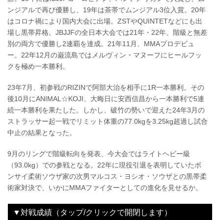
ンジアルで再び優勝し、19年は茶帯でムンジアル3位入賞。20年
はコロナ禍により国内大会に出場。ZSTやQUINTETなどにも出
場し黒帯昇格。JBJJFの全日本大会では21年・22年、階級と無差
別の両方で優勝し2連覇を達成。21年11月、MMAプロデビュ
ー。22年12月の巌流島ではメルヴィン・マヌーフにヒールフッ
クを極め一本勝利。
23年7月、初参戦のRIZINで阿部大治を相手に1R一本勝利。その
後10月にANIMAL☆KOJI、大晦日に安西信昌から一本勝利で5連
続一本勝利を果たした。しかし、破竹の勢いで迎えた24年3月の
ストラッサー起一戦でリミット体重の77.0kgを3.25kg超過し試合
中止の結果となった。
9月のリングで階級転向を発表、今大会ではライトヘビー級
（93.0kg）での参戦となる。22年に現役引退を表明していたボ
ンサイ柔術ソウザ家の次男マルコス・ヨシオ・ソウザとの黒帯柔
術家対決で、いかにMMAファイターとしての進化を見せるか。
▼対戦成績（タップ/クリックで開閉します）