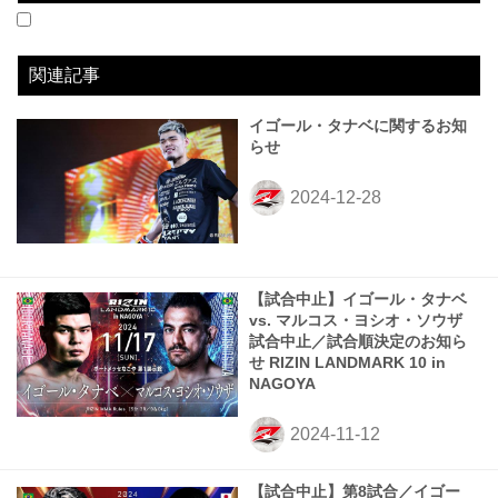
2023.07.30
超RIZIN.2 powered by U-NEXT
WIN
2023.10.01
For Japan presents RIZIN LANDMARK 6 in NAGOYA
WIN
2023.12.31
にゃんこ大戦争 presents RIZIN.45
WIN
2024.03.23
RIZIN LANDMARK 9 in KOBE
-
vs
vs
vs
vs
ANIMAL☆KOJI
阿部大治
安西信昌
ストラッサー起一
1R 4分34秒 SUB（バーバルタップアウト：ヒールホールド）
1R 3分40秒 SUB（タップアウト：三角絞め）
1R 1分32秒 SUB（テクニカルサブミッション：リアネイキッドチョーク）
試合中止
関連記事
イゴール・タナベに関するお知
らせ
【試合中止】イゴール・タナベ
vs. マルコス・ヨシオ・ソウザ
試合中止／試合順決定のお知ら
せ RIZIN LANDMARK 10 in
NAGOYA
【試合中止】第8試合／イゴー