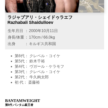
ラジャブアリ・シェイドゥラエフ
Razhabali Shaidulloev
生年月日
：
2000年10月11日
身長/体重
：
170cm / 66.0kg
出身
：
キルギス共和国
第6代：
クレベル・コイケ
第5代：
鈴木千裕
第4代：
ヴガール・ケラモフ
第3代：
クレベル・コイケ
第2代：
牛久絢太郎
初 代：
斎藤裕
BANTAMWEIGHT
第8代 バンタム級王者