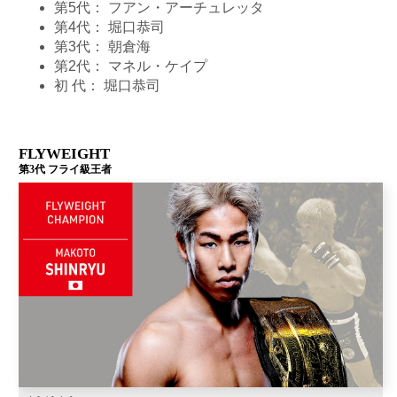
第5代：
フアン・アーチュレッタ
第4代：
堀口恭司
第3代：
朝倉海
第2代：
マネル・ケイプ
初 代：
堀口恭司
FLYWEIGHT
第3代 フライ級王者