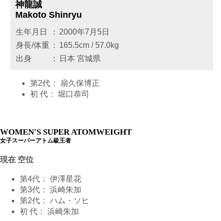
神龍誠
Makoto Shinryu
生年月日
：
2000年7月5日
身長/体重
：
165.5cm / 57.0kg
出身
：
日本 宮城県
第2代：
扇久保博正
初 代：
堀口恭司
WOMEN'S SUPER ATOMWEIGHT
女子スーパーアトム級王者
現在 空位
第4代：
伊澤星花
第3代：
浜崎朱加
第2代：
ハム・ソヒ
初 代：
浜崎朱加