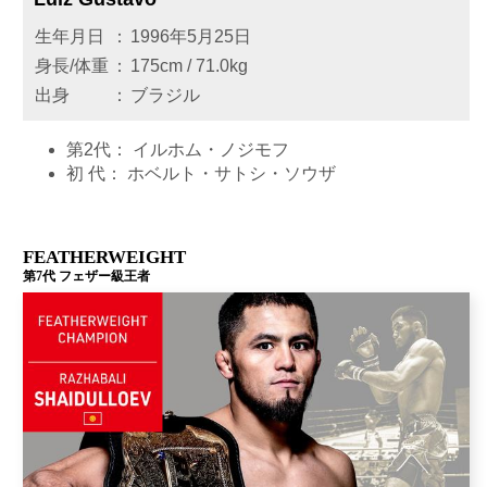
生年月日
：
1996年5月25日
身長/体重
：
175cm / 71.0kg
出身
：
ブラジル
第2代：
イルホム・ノジモフ
初 代：
ホベルト・サトシ・ソウザ
FEATHERWEIGHT
第7代 フェザー級王者