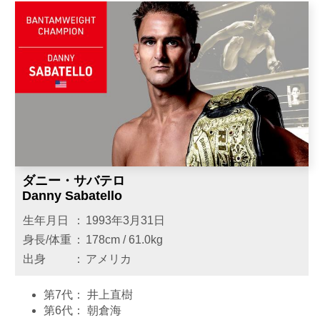
ダニー・サバテロ
Danny Sabatello
生年月日
：
1993年3月31日
身長/体重
：
178cm / 61.0kg
出身
：
アメリカ
第7代：
井上直樹
第6代：
朝倉海