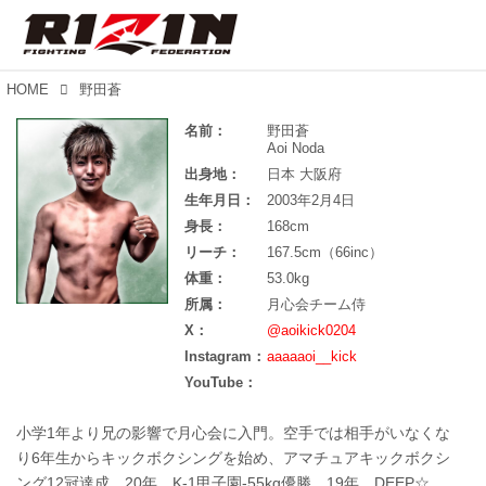
HOME
野田蒼
名前：
野田蒼
Aoi Noda
出身地：
日本 大阪府
生年月日：
2003年2月4日
身長：
168cm
リーチ：
167.5cm（66inc）
体重：
53.0kg
所属：
月心会チーム侍
X：
@aoikick0204
Instagram：
aaaaaoi__kick
YouTube：
小学1年より兄の影響で月心会に入門。空手では相手がいなくな
り6年生からキックボクシングを始め、アマチュアキックボクシ
ング12冠達成。20年、K-1甲子園-55kg優勝。19年、DEEP☆