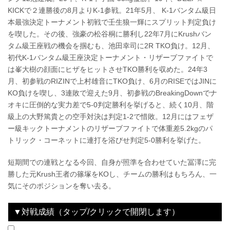
KICKで２連勝後の8月よりK-1参戦。21年5月、 K-1バンタム級日
本最強決定トーナメント初戦で壬生狼一輝にスプリット判定負け
を喫した。その後、強豪の松谷桐に勝利し22年7月にKrushバン
タム級王座戦の機会を掴むも、池田幸司に2R TKO負け。12月、
初代K-1バンタム級王座決定トーナメント・リザーブファイトで
は峯大樹の顔面にヒザをヒットさせTKO勝利を収めた。24年3
月、初参戦のRIZINで上村雄音にTKO負け、6月のRISEではJINに
KO負けを喫し、3連敗で迎えた9月、初参戦のBreakingDownでナ
オキに圧倒的な実力差で5-0判定勝利を挙げると、続く10月、階
級上の大野篤貴との空手対決は判定1-2で惜敗。12月にはフェザ
ー級キックトーナメントのリザーブファイトで体重差5.2kgのパ
トリック・コーネットに連打を浴びせ判定5-0勝利を挙げた。
短期間での連戦となる今回、自身が照準を合わせていた冨澤に完
勝した元Krush王者の篠塚をKOし、チームの勝利はもちろん、一
気にそのポジションを奪い去る。
▼対戦成績（タップ/クリックで開閉します）