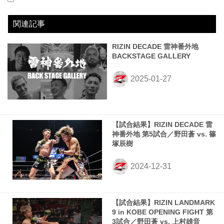
2024.03.23
RIZIN LANDMARK 9 in KOBE
LOSE
2024.12.31
RIZIN DECADE
LOSE
vs
vs
上村雄音
篠塚辰樹
2R 1分35秒 TKO（レフェリーストップ）
1R 2分07秒 TKO（スリーノックダウン）
関連記事
RIZIN DECADE 雷神番外地
BACKSTAGE GALLERY
【試合結果】RIZIN DECADE 雷
神番外地 第5試合／野田蒼 vs. 篠
塚辰樹
【試合結果】RIZIN LANDMARK
9 in KOBE OPENING FIGHT 第
3試合／野田蒼 vs. 上村雄音