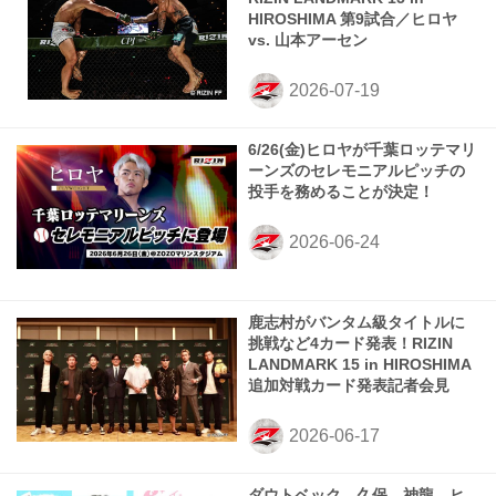
HIROSHIMA 第9試合／ヒロヤ
vs. 山本アーセン
6/26(金)ヒロヤが千葉ロッテマリ
ーンズのセレモニアルピッチの
投手を務めることが決定！
鹿志村がバンタム級タイトルに
挑戦など4カード発表！RIZIN
LANDMARK 15 in HIROSHIMA
追加対戦カード発表記者会見
ダウトベック、久保、神龍、ヒ