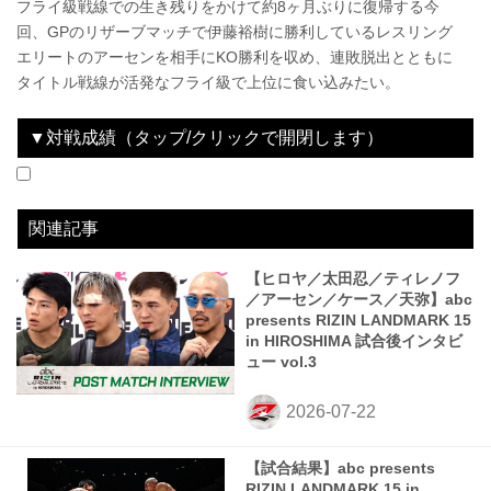
フライ級戦線での生き残りをかけて約8ヶ月ぶりに復帰する今
回、GPのリザーブマッチで伊藤裕樹に勝利しているレスリング
エリートのアーセンを相手にKO勝利を収め、連敗脱出とともに
タイトル戦線が活発なフライ級で上位に食い込みたい。
▼対戦成績（タップ/クリックで開閉します）
2023.07.30
超RIZIN.2 powered by U-NEXT
LOSE
2023.10.01
For Japan presents RIZIN LANDMARK 6 in NAGOYA
LOSE
2023.12.31
にゃんこ大戦争 presents RIZIN.45
WIN
2024.07.28
Yogibo presents 超RIZIN.3
LOSE
2024.11.17
RIZIN LANDMARK 10 in NAGOYA
WIN
2025.05.04
RIZIN男祭り
WIN
2025.07.27
超RIZIN.4 真夏の喧嘩祭り
LOSE
2025.12.31
RIZIN師走の超強者祭り
LOSE
2026.07.18
RIZIN LANDMARK 15 in HIROSHIMA
LOSE
vs
vs
vs
vs
vs
vs
vs
vs
vs
伊藤裕樹
中村優作
新井丈
所英男
柴田“MONKEY”有哉
篠塚辰樹
元谷友貴
神龍誠
山本アーセン
3R 判定（2-1）
3R 判定（2-1）
2R 2分53秒 TKO（レフェリーストップ：スタンドパンチ）
1R 3分20秒 TKO（レフェリーストップ：グラウンドでの肘攻撃）
3R 判定（3-0）
1R 2分11秒 TKO（コナーストップ：グラウンドパンチ）
3R 判定（0-3）
3R 判定（0-3）
3R 判定（0-3）
関連記事
【ヒロヤ／太田忍／ティレノフ
／アーセン／ケース／天弥】abc
presents RIZIN LANDMARK 15
in HIROSHIMA 試合後インタビ
ュー vol.3
【試合結果】abc presents
RIZIN LANDMARK 15 in