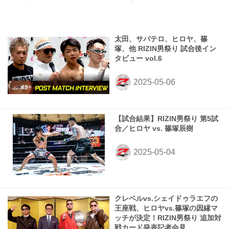
太田、サバテロ、ヒロヤ、篠
塚、他 RIZIN男祭り 試合後イン
タビュー vol.6
【試合結果】RIZIN男祭り 第5試
合／ヒロヤ vs. 篠塚辰樹
クレベルvs.シェイドゥラエフの
王座戦、ヒロヤvs.篠塚の因縁マ
ッチが決定！RIZIN男祭り 追加対
戦カード発表記者会見