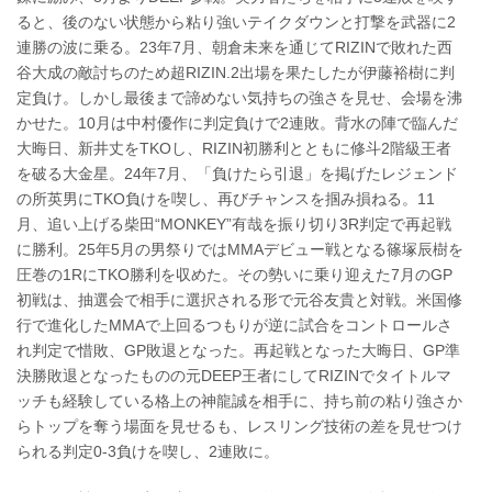
ると、後のない状態から粘り強いテイクダウンと打撃を武器に2
連勝の波に乗る。23年7月、朝倉未来を通じてRIZINで敗れた西
谷大成の敵討ちのため超RIZIN.2出場を果たしたが伊藤裕樹に判
定負け。しかし最後まで諦めない気持ちの強さを見せ、会場を沸
かせた。10月は中村優作に判定負けで2連敗。背水の陣で臨んだ
大晦日、新井丈をTKOし、RIZIN初勝利とともに修斗2階級王者
を破る大金星。24年7月、「負けたら引退」を掲げたレジェンド
の所英男にTKO負けを喫し、再びチャンスを掴み損ねる。11
月、追い上げる柴田“MONKEY”有哉を振り切り3R判定で再起戦
に勝利。25年5月の男祭りではMMAデビュー戦となる篠塚辰樹を
圧巻の1RにTKO勝利を収めた。その勢いに乗り迎えた7月のGP
初戦は、抽選会で相手に選択される形で元谷友貴と対戦。米国修
行で進化したMMAで上回るつもりが逆に試合をコントロールさ
れ判定で惜敗、GP敗退となった。再起戦となった大晦日、GP準
決勝敗退となったものの元DEEP王者にしてRIZINでタイトルマ
ッチも経験している格上の神龍誠を相手に、持ち前の粘り強さか
らトップを奪う場面を見せるも、レスリング技術の差を見せつけ
られる判定0-3負けを喫し、2連敗に。