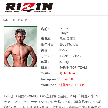
HOME
ヒロヤ
名前：
ヒロヤ
Hiroya
出身地：
日本 兵庫県
生年月日：
1998年5月7日
身長：
164cm
リーチ：
168cm（66inc）
体重：
57.0kg
所属：
JAPAN TOP TEAM
Twitter：
@abc_baki
Instagram：
hiroya0507
YouTube：
近藤大耶 ヒロヤ
17年より関西のWARDOGを主戦場に活躍。20年「朝倉未来1年
チャレンジ」のオーディションに合格し上京、朝倉兄弟らとの鍛
錬に励み、8月よりDEEP参戦。実力者たちを相手に3連敗を喫す