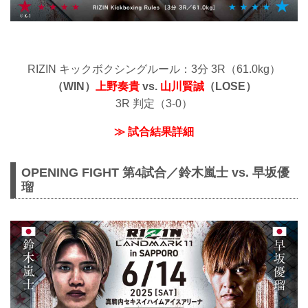
RIZIN キックボクシングルール：3分 3R（61.0kg）
（WIN）
上野奏貴
vs.
山川賢誠
（LOSE）
3R 判定（3-0）
≫ 試合結果詳細
OPENING FIGHT 第4試合／鈴木嵐士 vs. 早坂優
瑠