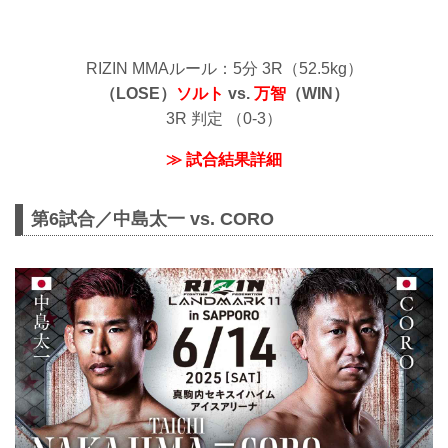
RIZIN MMAルール：5分 3R（52.5kg）
（LOSE）
ソルト
vs.
万智
（WIN）
3R 判定 （0-3）
≫ 試合結果詳細
第6試合／中島太一 vs. CORO