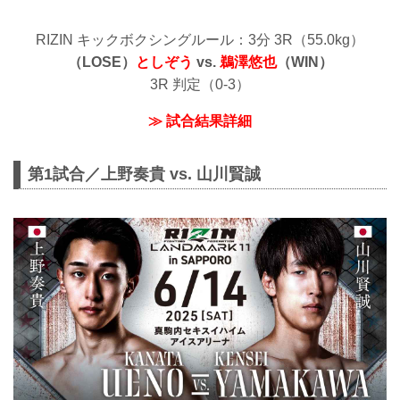
RIZIN キックボクシングルール：3分 3R（55.0kg）
（LOSE）
としぞう
vs.
鵜澤悠也
（WIN）
3R 判定（0-3）
≫ 試合結果詳細
第1試合／上野奏貴 vs. 山川賢誠