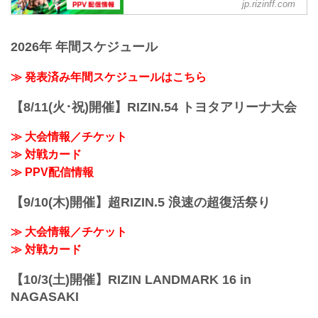
RIZIN FIGHTING FEDERATION オ
予定時間が前後することがありますので
jp.rizinff.com
- YouTube
フィシャルサイト
ご了承ください。
youtu.be
会場
RIZIN LANDMARK 11 in SAPPOROの
第15試合／ヴガール・ケラモフ vs. 木村
真駒内セキスイハイムアイスアリーナ
PPV配信チケットが、5月26日（月）12
2026年 年間スケジュール
柊也
札幌市営地下鉄南北線「真駒内」駅 徒歩
時よりRIZIN 100 CLUB、ABEMA、U-
RIZIN MMAルール：5分3R（66.0kg）
約25分
NEXT、RIZIN LIVEにて販売がスタート
≫ 発表済み年間スケジュールはこちら
ヴガール・ケラモフ vs. 木村柊也
「上町1丁目」バス停留所 徒歩約5分
するぞ！
第14試合／堀江圭功 vs. 西川大和
...
お得なPPV前売りチケットは、大会前日
【8/11(火･祝)開催】RIZIN.54 トヨタアリーナ大会
RIZIN MMAルール：5分3R（71.0kg）
の6月13日（金）23:59まで販売！
...
会場に来られない方、また会場にも行く
≫ 大会情報／チケット
が実況・解説ありで試合を見たい方は是
非、お好きな配信サービスでRIZIN
≫ 対戦カード
LANDMARK 11 in SAPPOROを全試合リ
≫ PPV配信情報
アルタイムで視聴しよう！
PPV販売スケジ...
【9/10(木)開催】超RIZIN.5 浪速の超復活祭り
≫ 大会情報／チケット
≫ 対戦カード
【10/3(土)開催】RIZIN LANDMARK 16 in
NAGASAKI