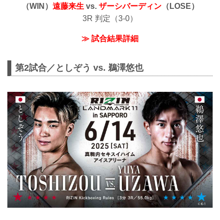
（WIN）
遠藤来生
vs.
ザーシバーディン
（LOSE）
3R 判定（3-0）
≫ 試合結果詳細
第2試合／としぞう vs. 鵜澤悠也