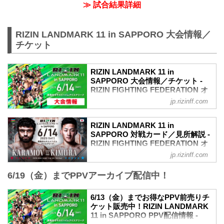
≫ 試合結果詳細
RIZIN LANDMARK 11 in SAPPORO 大会情報／
チケット
RIZIN LANDMARK 11 in
SAPPORO 大会情報／チケット -
RIZIN FIGHTING FEDERATION オ
フィシャルサイト
jp.rizinff.com
MOVIE
- YouTube
RIZIN LANDMARK 11 in
youtu.be
SAPPORO 対戦カード／見所解説 -
RIZIN LANDMARK 11 in SAPPORO 大会
RIZIN FIGHTING FEDERATION オ
概要
フィシャルサイト
jp.rizinff.com
開催日時
試合順
2025年6月14日（土）12:00開場 / 14:00開
6/19（金）までPPVアーカイブ配信中！
動画版チャーリーガイド（見所解説）
始
RIZINマッチメイク担当のチャーリーが対
※オープニングファイトは12:30開始予定
戦カードの見所を紹介！選手のバッグボ
6/13（金）までお得なPPV前売りチ
終了予定時間
ーンやストロングポイントを把握すれ
ケット販売中！RIZIN LANDMARK
19:00〜20:00頃
ば、試合観戦がもっと楽しくなる！観戦
11 in SAPPORO PPV配信情報 -
※試合内容、イベント進行によって終了
前に是非チェックしておこう！