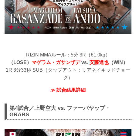
RIZIN MMAルール：5分 3R（61.0kg）
（LOSE）
マゲラム・ガサンザデ
vs.
安藤達也
（WIN）
1R 3分33秒 SUB（タップアウト：リアネイキッドチョー
ク）
≫ 試合結果詳細
第4試合／上野空大 vs. ファーパヤップ・
GRABS