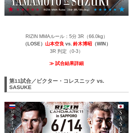
RIZIN MMAルール：5分 3R（66.0kg）
（LOSE）
山本空良
vs.
鈴木博昭
（WIN）
3R 判定（0-3）
≫ 試合結果詳細
第11試合／ビクター・コレスニック vs.
SASUKE