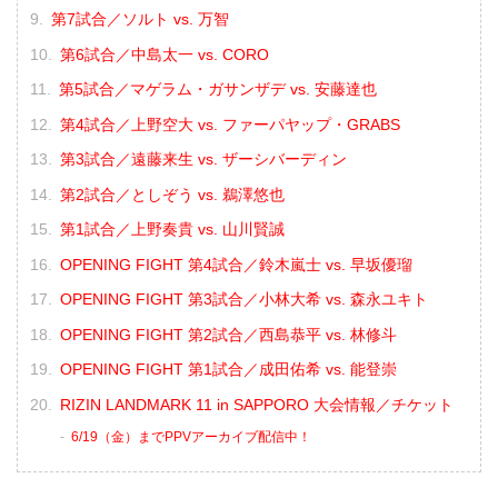
第7試合／ソルト vs. 万智
第6試合／中島太一 vs. CORO
第5試合／マゲラム・ガサンザデ vs. 安藤達也
第4試合／上野空大 vs. ファーパヤップ・GRABS
第3試合／遠藤来生 vs. ザーシバーディン
第2試合／としぞう vs. 鵜澤悠也
第1試合／上野奏貴 vs. 山川賢誠
OPENING FIGHT 第4試合／鈴木嵐士 vs. 早坂優瑠
OPENING FIGHT 第3試合／小林大希 vs. 森永ユキト
OPENING FIGHT 第2試合／西島恭平 vs. 林修斗
OPENING FIGHT 第1試合／成田佑希 vs. 能登崇
RIZIN LANDMARK 11 in SAPPORO 大会情報／チケット
6/19（金）までPPVアーカイブ配信中！