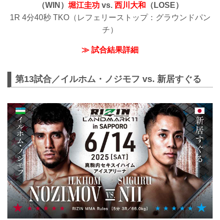
（WIN）
堀江圭功
vs.
西川大和
（LOSE）
1R 4分40秒 TKO（レフェリーストップ：グラウンドパン
チ）
≫ 試合結果詳細
第13試合／イルホム・ノジモフ vs. 新居すぐる