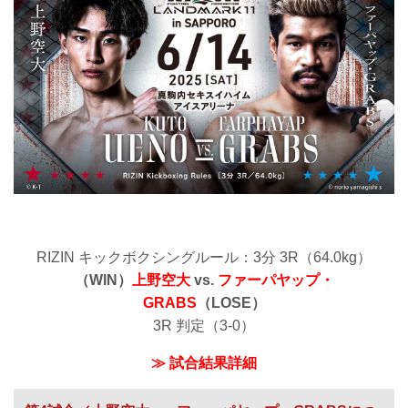
RIZIN キックボクシングルール：3分 3R（64.0kg）
（WIN）
上野空大
vs.
ファーパヤップ・
GRABS
（LOSE）
3R 判定（3-0）
≫ 試合結果詳細