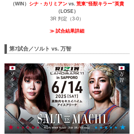
（WIN）
シナ・カリミアン
vs.
荒東“怪獣キラー”英貴
（LOSE）
3R 判定（3-0）
≫ 試合結果詳細
第7試合／ソルト vs. 万智