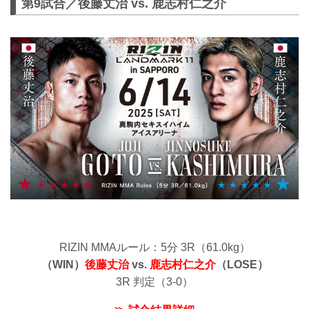
第9試合／後藤丈治 vs. 鹿志村仁之介
RIZIN MMAルール：5分 3R（61.0kg）
（WIN）
後藤丈治
vs.
鹿志村仁之介
（LOSE）
3R 判定（3-0）