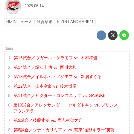
2025-06-14
RIZINニュース
試合結果
RIZIN LANDMARK11
第15試合／ヴガール・ケラモフ vs. 木村柊也
第14試合／堀江圭功 vs. 西川大和
第13試合／イルホム・ノジモフ vs. 新居すぐる
第12試合／山本空良 vs. 鈴木博昭
第11試合／ビクター・コレスニック vs. SASUKE
第10試合／アレクサンダー・ソルダトキン vs. プリンス・
アウンアラー
第9試合／後藤丈治 vs. 鹿志村仁之介
第8試合／シナ・カリミアン vs. 荒東“怪獣キラー”英貴