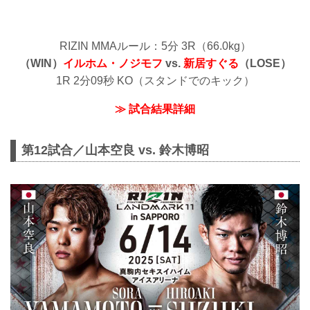
RIZIN MMAルール：5分 3R（66.0kg）
（WIN）
イルホム・ノジモフ
vs.
新居すぐる
（LOSE）
1R 2分09秒 KO（スタンドでのキック）
≫ 試合結果詳細
第12試合／山本空良 vs. 鈴木博昭