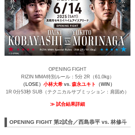
OPENING FIGHT
RIZIN MMA特別ルール：5分 2R（61.0kg）
（LOSE）
小林大希
vs.
森永ユキト
（WIN）
1R 0分53秒 SUB（テクニカルサブミッション：肩固め）
≫ 試合結果詳細
OPENING FIGHT 第2試合／西島恭平 vs. 林修斗