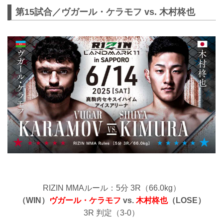
第15試合／ヴガール・ケラモフ vs. 木村柊也
RIZIN MMAルール：5分 3R（66.0kg）
（WIN）
ヴガール・ケラモフ
vs.
木村柊也
（LOSE）
3R 判定（3-0）