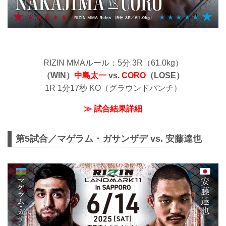
RIZIN MMAルール：5分 3R（61.0kg）
（WIN）
中島太一
vs.
CORO
（LOSE）
1R 1分17秒 KO（グラウンドパンチ）
≫ 試合結果詳細
第5試合／マゲラム・ガサンザデ vs. 安藤達也