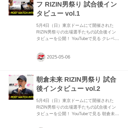
種） オフィシャルカメラマン撮影による試
フ RIZIN男祭り 試合後イン
合写真が写真紙L判、2L判で印刷可能に！
タビュー vol.1
販売サイズ / 価格 / コンテンツ番号 サイズ
料金 コンテンツ番号 写真紙L判 300円
5月4日（日）東京ドームにて開催された
RZN07000 写真紙2L判 500円 ...
RIZIN男祭りの出場選手たちの試合後イン
タビューを公開！ YouTubeで見る クレベ
ル・コイケ「私の気持ちはまだチャンピオ
ンだから、落ちない。また必ず戻ります」
ーー試合後の率直な感想をお聞かせいただ
けますか。 クレベル さみしい、恥ずかし
い、悲しい……全部それな。 ーー対戦相手
朝倉未来 RIZIN男祭り 試合
と実際に戦った印象を教えてください。 ク
レベル インプレッションは最初から同じ。
後インタビュー vol.2
フィジカル強い、最初に強いのがくる、い
ろいろそれは変わらない。全然変わらな
5月4日（日）東京ドームにて開催された
い。 ーー決まり手となったパンチをもらっ
RIZIN男祭りの出場選手たちの試合後イン
た瞬間は意識があってまだ戦えると思って
タビューを公開！ YouTubeで見る 朝倉未来
いたのか意識が飛んでいたのかを教えて
「ここから新しいショーのはじまり」 ーー
く...
試合後の率直な感想をお聞かせいただけま