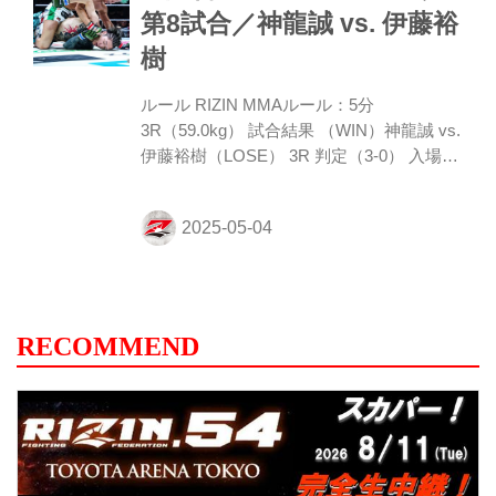
を潰されてしまう。レフェリーに組みつき
第8試合／神龍誠 vs. 伊藤裕
を注意され組みつけなくなった皇治に、カ
樹
リミアンは左右のショートフックでラッシ
ュする。 ROUND 2 カリミアンがストレー
ルール RIZIN MMAルール：5分
トでにじり寄る。皇治もボディ打ちで対抗
3R（59.0kg） 試合結果 （WIN）神龍誠 vs.
するが、カリミアン...
伊藤裕樹（LOSE） 3R 判定（3-0） 入場
ROUND 1 両者サウスポーで神龍が組みに
出て伊藤をロープに押し込み、そこからツ
イスターを狙っていく。伊藤も体を動かし
完成を防ぐが、神龍はマウントに変わって
ヒジを打ち込み肩固め。しかし伊藤は自分
の脚の裏に腕を通して極めを防いで逃れ
る。だが神龍は逃がさず、マウント→バッ
RECOMMEND
クとポジションを変えて終える。 ROUND
2 両者打撃の探り合いから神龍が伊藤のロ
ーにストレートを合わせ、続いてタックル
に出てテイクダウン。伊藤が立とうとして
も神龍はバックに...