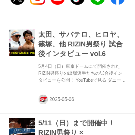
太田、サバテロ、ヒロヤ、
篠塚、他 RIZIN男祭り 試合
後インタビュー vol.6
5月4日（日）東京ドームにて開催された
RIZIN男祭りの出場選手たちの試合後イン
タビューを公開！ YouTubeで見る ダニー・
サバテロ「井上直樹、首を洗って、待っと
け」 ーー試合後の率直な感想をお聞かせい
ただけますか。 サバテロ 世界のテッペン
に立った気分。自分の試合でチャンピオン
になれることほど最高なことはない。この
5/11（日）まで開催中！
感覚は、他の何にも代えられない。しかも
エキサイティングな試合内容で勝つのを見
RIZIN男祭り ×