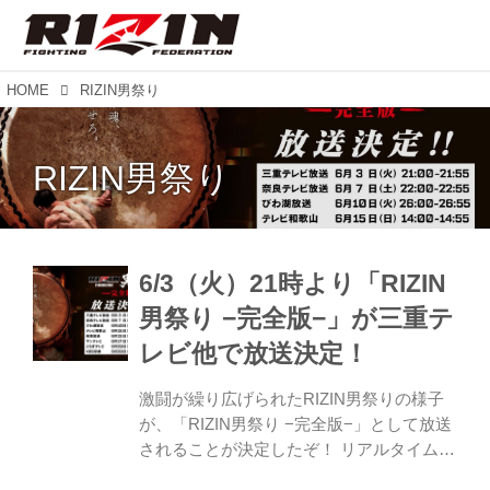
HOME
RIZIN男祭り
RIZIN男祭り
6/3（火）21時より「RIZIN
男祭り −完全版−」が三重テ
レビ他で放送決定！
激闘が繰り広げられたRIZIN男祭りの様子
が、「RIZIN男祭り −完全版−」として放送
されることが決定したぞ！ リアルタイムで
見た方も、見逃してしまった方も、