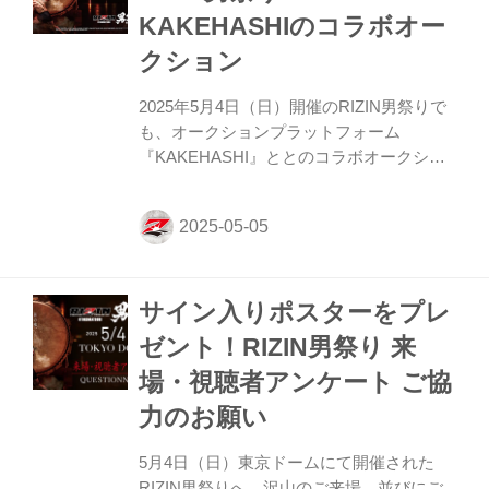
せられたのではないかと思ってるし、それ
KAKEHASHIのコラボオー
こそが俺がここに来た目的だ。俺が契約し
たこの団体RIZINは、本当に最高のプロモ
クション
ーションで、ものすごくエキサイティング
な舞台。俺の目標は、単純RIZINでバ...
2025年5月4日（日）開催のRIZIN男祭りで
も、オークションプラットフォーム
『KAKEHASHI』ととのコラボオークショ
ンの開催が決定したぞ！ オークションで出
品されるアイテムは、選手たちの感謝の気
持ちを形にしたものであり、ファンとの絆
を深め、ファンの皆様と選手たちをつな
ぐ”架け橋”となるアイテムだ。 ここでしか
サイン入りポスターをプレ
手に入らない、試合の熱気や感動を再び感
じられる"唯一無二"のアイテムであり、フ
ゼント！RIZIN男祭り 来
ァンにとっては「幻のアイテム」となるこ
場・視聴者アンケート ご協
と間違いなし！ このオークションでしか手
に入らない選手たちの想いが宿る特別なア
力のお願い
イテムを手に入れるチャンスをお見逃しな
く！ オークション開催期間 2025年5月4...
5月4日（日）東京ドームにて開催された
RIZIN男祭りへ、沢山のご来場、並びにご