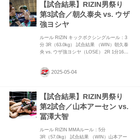
【試合結果】RIZIN男祭り
いく征矢だが、ドッドソンが足で距離を作
り立ち上がる。 征矢はタックルで入りテイ
第3試合／朝久泰央 vs. ウザ
クダウンを狙うが、ここはドッドソンがこ
強ヨシヤ
らえる。 ROUND 2 征矢はプレッシャーを
発しながらタックルに入るが、ドッドソン
ルール RIZIN キックボクシングルール：3
は受け止め横に投げる。征矢のタックルを
分 3R（63.0kg） 試合結果 （WIN）朝久泰
警戒してドッド...
央 vs. ウザ強ヨシヤ（LOSE） 2R 1分16秒
TKO（レフェリーストップ：左ハイキッ
ク） 入場 ROUND 1 ヨシヤに対し体の大き
さを感じさせる朝久は前に出るが、ヨシヤ
はロープ際に下がって回り、そこからスー
パーマンパンチ、横を向いてのストレート
【試合結果】RIZIN男祭り
と変則的な動きを見せる。朝久はイラつい
たか、ブレークの後に蹴ってしまいレフェ
第2試合／山本アーセン vs.
リーから注意を受ける。 再開すると、朝久
冨澤大智
は左ストレートを直撃してダウンを奪取。
立ち上がったヨシヤに朝久は連打からヒザ
ルール RIZIN MMAルール：5分
を突き上げダウンを追加する。 ROUND 2
3R（57.0kg） 試合結果 （WIN）山本アー
バ...