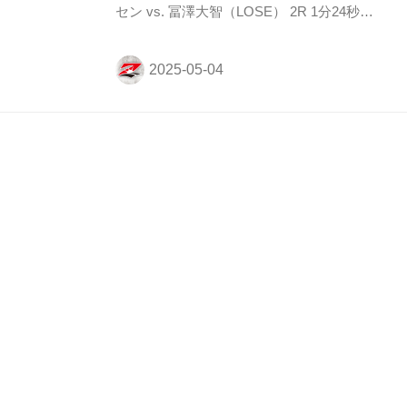
セン vs. 冨澤大智（LOSE） 2R 1分24秒
SUB（タップアウト：リアネイキッドチョ
ーク） 入場 ROUND 1 両者サウスポーで、
探り合いからアーセンが組みつきコーナー
に押し込む。そこから冨澤を引き崩して膝
を着かせ、アーセンはスリーパー。だが、
【試合結果】RIZIN男祭り
これは冨澤が体を回して逃れるが、アーセ
ンは冨澤を逃がさず袈裟固めでとらえ、パ
第1試合／平本丈 vs. 田丸辰
ンチとヒザ。肩固めを狙ったアーセンだが
冨澤は逃れ、その後のチョーク、肩固めも
ルール RIZIN MMAルール：5分
耐えしのぐ。 ROUND 2 前に出るアーセン
3R（57.0kg） 試合結果 （WIN）平本丈 vs.
に冨澤が左ストレートをヒット。しかしア
田丸辰（LOSE） 3R 判定（3-0） 入場
ーセンはサイ...
ROUND 1 両者サウスポーで田丸のローに
合わせて平本がタックルで入り、倒される
田丸だがギロチンチョーク。平本はこれを
耐え抜きブレークを呼び込む。 田丸がロー
に来たところで平本は組みついて首投げ、
【試合結果】RIZIN男祭り
そこからグラウンドでマウントに進めてパ
ウンドを打ち込みコントールする。