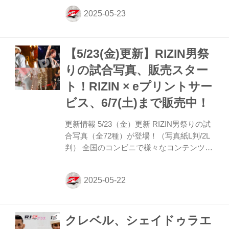
「RIZIN男祭り −完全版−」で激闘の数々を
振り返ろう！ 放送スケジュール一覧 放送
日 放送時間 放送局 URL 6/3(火) 21:00-
21:55 三重テレビ 6/7(土) 22:00-22:55 奈良
【5/23(金)更新】RIZIN男祭
テレビ 6/10(火) 26:00-26:55 びわ湖放送
https://www.bbc-tv.co.jp/ 6/15(日) 14:00-
りの試合写真、販売スター
14:55 テレビ和歌山 https://www.tv-
ト！RIZIN × eプリントサー
wakayama.co.j...
ビス、6/7(土)まで販売中！
更新情報 5/23（金）更新 RIZIN男祭りの試
合写真（全72種）が登場！（写真紙L判/2L
判） 全国のコンビニで様々なコンテンツを
プリントし手に入れることが出来るサービ
ス『eプリントサービス』に、RIZIN男祭り
の試合写真（全72種）が新登場！ 是非、お
近くのコンビニで、様々なコンテンツをプ
リントしよう！ シークレット1種を含む、
クレベル、シェイドゥラエ
臨場感あふれる試合写真が新登場！（全72