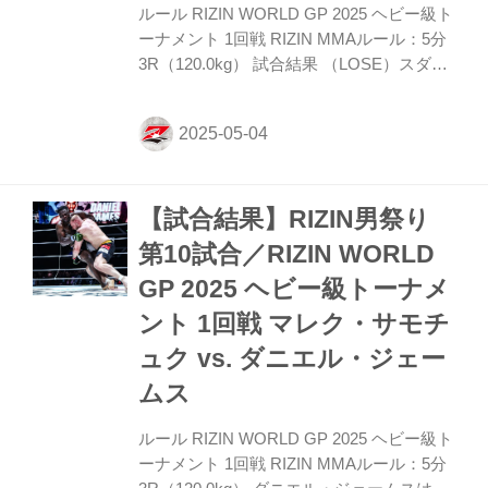
ルール RIZIN WORLD GP 2025 ヘビー級ト
ーナメント 1回戦 RIZIN MMAルール：5分
3R（120.0kg） 試合結果 （LOSE）スダリ
オ剛 vs. ジョゼ・アウグスト（WIN） 3R
判定（0-3） 入場 ROUND 1 リング中央に
立ったアウグストはそこから前に出てスダ
リオをコーナーに追い込み、ヒザをボディ
に打ち込む。プレッシャーを弱めないアウ
【試合結果】RIZIN男祭り
グストは右フックを打ち込み、これにスダ
リオはダウン。しかしすぐに立ち上がった
第10試合／RIZIN WORLD
ため試合は続行。アウグストは右パンチの
GP 2025 ヘビー級トーナメ
軌道を変え、右ストレートも放って当て
る。ラウンド終盤はスダリオがジャブとロ
ント 1回戦 マレク・サモチ
ーで前に出る。 ROUND ...
ュク vs. ダニエル・ジェー
ムス
ルール RIZIN WORLD GP 2025 ヘビー級ト
ーナメント 1回戦 RIZIN MMAルール：5分