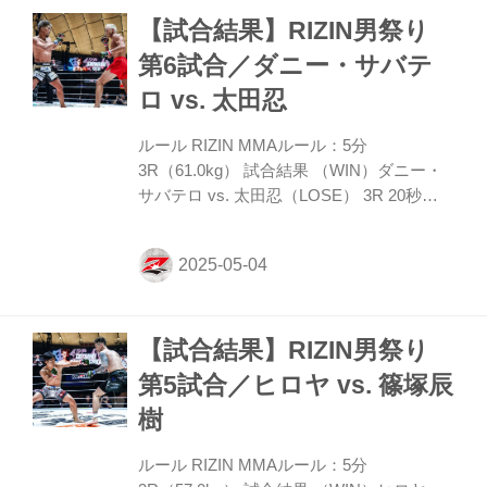
ト、前蹴りにハイキックと打撃を散らす
【試合結果】RIZIN男祭り
が、中村が組みつき足を刈りテイクダウ
ン。中村はハーフの桜庭から足を抜きマウ
第6試合／ダニー・サバテ
ントポジションで抑える。下から動く桜庭
ロ vs. 太田忍
だが、中村は振り落されない。 しかし残り
45秒ほどのところで桜庭が脱出し立ち上が
ルール RIZIN MMAルール：5分
る。ジャブで攻める桜庭に中村はヒザを突
3R（61.0kg） 試合結果 （WIN）ダニー・
き上げる。 ROUND 2...
サバテロ vs. 太田忍（LOSE） 3R 20秒
TKO（レフェリーストップ：グラウンドパ
ンチ） 入場 ROUND 1 サバテロはリーチを
活かしたストレートを飛ばし、太田が組み
に出てもさばいてかわす。逆に太田がコー
ナーを背にしたところで組みに出るが、太
【試合結果】RIZIN男祭り
田は小手投げの要領で横に振り体を離す。
サバテロの蹴りに太田は右フックで対抗。
第5試合／ヒロヤ vs. 篠塚辰
サバテロはストレート、アッパーから繋い
樹
だハイキックを効かせ、太田がタックルに
来ても突き放す。鼻血の見られる太田。タ
ルール RIZIN MMAルール：5分
ックルに出てもサバテロに手で押し戻され