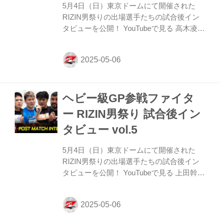
5月4日（日）東京ドームにて開催された
いいですか？ 鈴木 なんだろうな。うー
RIZIN男祭りの出場選手たちの試合後イン
ん、まあ常に自分との戦いですけど、み...
タビューを公開！ YouTubeで見る 高木凌
「負けたんで、出された相手にまた全力で
勝ちに行くっていうだけです」 ーー試合後
の率直な感想をお聞かせいただけますか。
高木 いやあ、強かったすね、ほんと。まじ
強かったっす！って感じです（苦笑）、は
ヘビー級GP参戦ファイタ
い。 ーー具体的にどういうところが想定よ
り強かったですか。 高木 なんかやっぱ体
ー RIZIN男祭り 試合後イン
の力も強かったし、うーん。すばらしい未
タビュー vol.5
来がある子だなと思いました。 ーー判定を
聞いている瞬間はどう思っていたのでしょ
5月4日（日）東京ドームにて開催された
うか。 高木 いや、まあ、負けたなと思い
RIZIN男祭りの出場選手たちの試合後イン
ましたね。 ーー納得いっていない部...
タビューを公開！ YouTubeで見る 上田幹雄
「しっかり休んでから2ヶ月後の準決勝に
向けてまた作り直していきたい」 ーー試合
後の率直な感想をお聞かせいただけます
か。 上田 いつも言うことですけど、ホッ