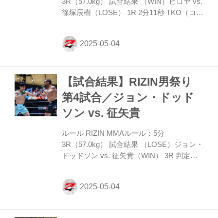
3R（57.0kg） 試合結果 （WIN）ヒロヤ vs.
る。太田が四つで組ん...
篠塚辰樹（LOSE） 1R 2分11秒 TKO（コナ
ーストップ：グラウンドパンチ） 入場
ROUND 1 両者オーソドックスで、篠塚は
左ストレートを放つが、ヒロヤはかわして
そのまま組みつきテイクダウン。篠塚の手
前の腕をまたいで潰し、鉄槌とヒジを連打
【試合結果】RIZIN男祭り
する。逃げようとする篠塚だが、ヒロヤは
連打を止めず、篠塚サイドからバトンが入
第4試合／ジョン・ドッド
りヒロヤのTKO勝ちとなった。 勝利者コメ
ソン vs. 征矢貴
ント 「MMAなめんなよ。でも言っていい
のは当事者だけだと思うので、このケンカ
ルール RIZIN MMAルール：5分
はこれで終わりです。でも盛り上がったの
3R（57.0kg） 試合結果 （LOSE）ジョン・
は確実なんで、...
ドッドソン vs. 征矢貴（WIN） 3R 判定
（0-3） 入場 ROUND 1 サウスポーのドッ
ドソンに征矢はオーソドックス。踏み込ん
での連打をさばいた征矢はタックルで組み
つきテイクダウン。倒されたドッドソンは
クローズガードを組む。パウンドを送って