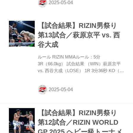
ドルをさばきながらジリジリと前に出る。
秋元は左ストレートを振り、高木がタック
ルに出ても切って手で押し戻す。秋元の鋭
【試合結果】RIZIN男祭り
い左ストレートにドームは大きくどよめく
が、高木は右インローを連発。秋元が左右
第13試合／萩原京平 vs. 西
フックで迫ると、高木は組みつきコーナー
谷大成
に押し込む。だが、ここは秋元が体を離
す。秋元は左ストレート、右フックと強
ルール RIZIN MMAルール：5分
振。高木はハイ、横蹴りと対抗する。
3R（66.0kg） 試合結果 （WIN）萩原京平
ROUND 2 高木はジャブと...
vs. 西谷大成（LOSE） 1R 3分36秒 KO（ス
タンドパンチ） 入場 ROUND 1 西谷は開始
から積極的に攻めて出て、ワンツーからの
タックルで組みつく。萩原はしかし差し返
して体を離す。 西谷は再びタックルで入
り、だが萩原はこれを受け止め横に投げ
【試合結果】RIZIN男祭り
る。西谷はそこから立ち上がり両者打ち合
いに。萩原は打点の高いヒザこそ当たらな
第12試合／RIZIN WORLD
いもジャブ、カーフと当てて西谷を削る。
GP 2025 ヘビー級トーナメ
そこから右クロスを当て、さらに右ストレ