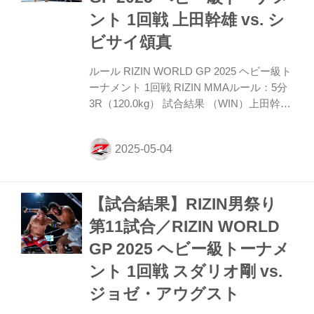
ート、返しの左フックで西谷を刈り取り、
ント 1回戦 上田幹雄 vs. シ
パウンドで追撃してKOした。 勝利者コメ
ビサイ頌真
ント 「未来（ミク...
ルール RIZIN WORLD GP 2025 ヘビー級ト
ーナメント 1回戦 RIZIN MMAルール：5分
3R（120.0kg） 試合結果 （WIN）上田幹雄
vs. シビサイ頌真（LOSE） 1R 1分03秒
KO（スタンドでのキック） 入場 ROUND
1 上田は左右に構えを変えながら左右のカ
ーフキックを送り、シビサイが組まんと前
に出ても手を開いて押さえて止める。そこ
【試合結果】RIZIN男祭り
から左ローをインローの形で連続して送
り、シビサイは立っていられずダウン。上
第11試合／RIZIN WORLD
田の初回KOとなった。 勝利者コメント
GP 2025 ヘビー級トーナメ
「みなさんこんにちは、上田幹雄です！ シ
ビサイ選手ほんとありがとうございます。
ント 1回戦 スダリオ剛 vs.
僕たちは仲間でいろんな思...
ジョゼ・アウグスト