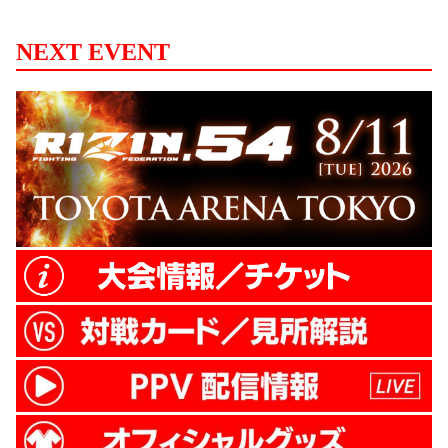
としてるっていうのと、あとはリング上で
も言いましたけど、ちょっと自分の前の
NEXT EVENT
（ヘビー級GPの）2試合が判定で、試合前
の自分でも、会場がちょっとシンとしてい
るのが伝わったので、盛り上がる試合はで
きたかな、ということで嬉しい気持ちと、
このふたつかなと思います。 ーー日頃から
練習もともにしてきた仲間のシビサイ選手
と今...