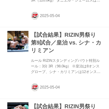
3R（120.0kg） ダニエル・ジェームスは公
式計量において、上限体重120kgを0.8kgオ
ーバーとなりました。「RIZINワールドグ
ランプリ2025ヘビー級トーナメント特別規
程」に則り、ダニエル・ジェームスの超過
体重が1.00kg未満のため、この試合は、ト
【試合結果】RIZIN男祭り
ーナメント公式戦として試合を実施いたし
ます。ダニエル・ジェームスには、レッド
第9試合／皇治 vs. シナ・カ
カード、減点50を課した上で、試合を開始
リミアン
し、いわゆる「ノーコンテストルール」は
適用せず、試合結果を公式記録とし、勝者
ルール RIZINスタンディングバウト特別ル
がトーナメント次戦に進出となり...
ール：3分 3R（98.0kg） ※皇治は8オンス
グローブ、シナ・カリミアンは12オンスグ
ローブを着用。 試合結果 皇治 vs. シナ・カ
リミアン 3R終了（勝敗無し） 入場
ROUND 1 踏み込んでくるカリミアンに皇
治は頭を下げるため度々クリンチとなって
しまい、レフェリーが割って入る。カリミ
【試合結果】RIZIN男祭り
アンの圧力に抗せず、皇治は容易に間合い