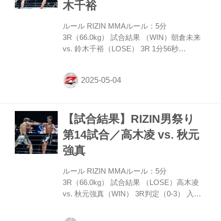
木千裕
傷） ≫ 試合結果詳細 第14試合／高木凌
vs. 秋元強真 RIZIN ...
ルール RIZIN MMAルール：5分
3R（66.0kg） 試合結果 （WIN）朝倉未来
vs. 鈴木千裕（LOSE） 3R 1分56秒
TKO（ドクターストップ：有効打による負
傷） 入場 ROUND 1 朝倉は左ストレートか
ら右フックを連係し、続いてのタックルで
テイクダウン。鈴木の体をコーナーポスト
側に運び動きづらい体勢にする。パウンド
【試合結果】RIZIN男祭り
を振る朝倉に鈴木も蹴り上げを狙うが、朝
倉はパスを進めてハーフガードに。ハーフ
第14試合／高木凌 vs. 秋元
からフルガードに戻す鈴木だが、朝倉は鈴
強真
木の頭をコーナー側に戻して首を折り曲
げ、鈴木を十分に動かさせない。立ち上が
ルール RIZIN MMAルール：5分
って踏みつけを見舞った朝倉はこれは外れ
3R（66.0kg） 試合結果 （LOSE）高木凌
るもサイドについて顔にヒザ...
vs. 秋元強真（WIN） 3R判定（0-3） 入場
ROUND 1 オーソドックスの高木に対し、
秋元はサウスポーで向き合い、高木の右ミ