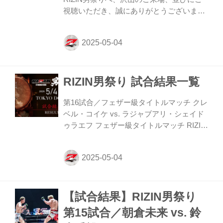
視聴いただき、誠にありがとうございまし
た。 本大会をご観戦、またはご視聴された
皆さまへ簡単なアンケートを実施しており
ます。 たくさんのご意見・ご感想をお待ち
しております。 来場・視聴者アンケート
概要 アンケートをご記入いただいた方の中
RIZIN男祭り 試合結果一覧
から抽選で3名様に「RIZIN男祭り 出場選手
サイン入りポスター」をプレゼント致しま
す。 プレゼント内容 RIZIN男祭り 出場選手
第16試合／フェザー級タイトルマッチ クレ
サイン入りポスター…抽選3名 回答期限
ベル・コイケ vs. ラジャブアリ・シェイド
2025年5月19日（月）12:00まで RIZIN男祭
ゥラエフ フェザー級タイトルマッチ RIZIN
り 来場・視聴者アンケートフォーム
MMAルール：5分 3R（66.0kg） （LOSE）
【RIZIN男...
クレベル・コイケ vs. ラジャブアリ・シェ
イドゥラエフ（WIN） 1R 1分02秒 KO（グ
ラウンドパンチ） ≫ 試合結果詳細 第15試
合／朝倉未来 vs. 鈴木千裕 RIZIN MMAルー
【試合結果】RIZIN男祭り
ル：5分 3R（66.0kg） （WIN）朝倉未来
vs. 鈴木千裕（LOSE） 3R 1分56秒
第15試合／朝倉未来 vs. 鈴
TKO（ドクターストップ：有効打による負