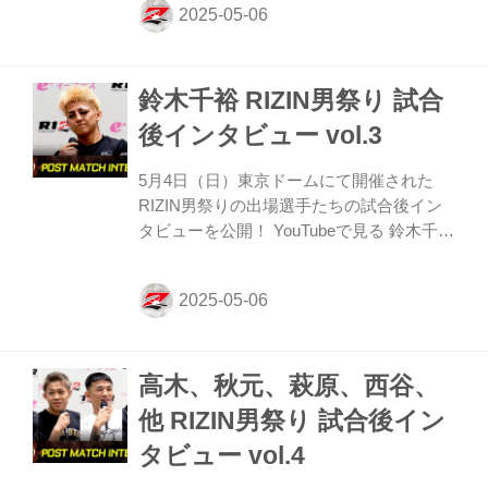
すか。 朝倉 とにかくまあ、泥臭くても絶
対勝つって決めてたので一旦ホッととして
いるかんじですね ーー試合中、入場も大き
鈴木千裕 RIZIN男祭り 試合
な歓声があがりましたが、聞こえていまし
たか？また、試合前に背中を押されたとい
後インタビュー vol.3
うことはありましたか。 朝倉 そうっす
ね、まあ入場の時は自分の集中していたの
5月4日（日）東京ドームにて開催された
であれですけど、一番最初のセレモニーと
RIZIN男祭りの出場選手たちの試合後イン
かはすごい歓声で、ちょっと、くるものが
タビューを公開！ YouTubeで見る 鈴木千裕
ありましたね。 ーー勝利の瞬間、皆さん
「やることわかってるんで。今日は負け、
喜...
そういう日ですよ」 ーー試合後の率直な感
想をお聞かせいただけますか。 鈴木 ま
あ、最後に勝ちますよ、もっかい。 ーー朝
倉未来選手と実際に戦った印象を教えてく
高木、秋元、萩原、西谷、
ださい。 鈴木 優勝っすか？ ーー印象で
す。 鈴木 うーん今回は自分との戦いだっ
他 RIZIN男祭り 試合後イン
たので、そんなに覚えてないですね。 ーー
タビュー vol.4
自分との戦いというのは、短期間での試合
になったことやプレッシャーという理解で