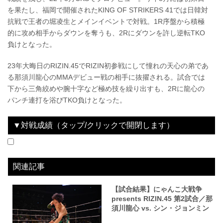
を果たし、福岡で開催されたKING OF STRIKERS 41では日韓対
抗戦で王者の堀凌生とメインイベントで対戦。1R序盤から積極
的に攻め相手からダウンを奪うも、2Rにダウンを許し逆転TKO
負けとなった。
23年大晦日のRIZIN.45でRIZIN初参戦にして憧れの天心の弟であ
る那須川龍心のMMAデビュー戦の相手に抜擢される。試合では
下から三角絞めや腕十字など極め技を繰り出すも、2Rに龍心の
パンチ連打を浴びTKO負けとなった。
▼対戦成績（タップ/クリックで開閉します）
2023.12.31
にゃんこ大戦争 presents RIZIN.45
LOSE
vs
那須川龍心
2R 2分16秒 TKO（レフェリーストップ：グラウンドパンチ）
関連記事
【試合結果】にゃんこ大戦争
presents RIZIN.45 第2試合／那
須川龍心 vs. シン・ジョンミン