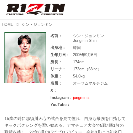
HOME
シン・ジョンミン
名前：
シン・ジョンミン
Jongmin Shin
出身地：
韓国
生年月日：
2006年9月6日
身長：
174cm
リーチ：
173cm（68inc）
体重：
54.0kg
所属：
オーサムマルチジム
X：
Instagram：
jongmin.s
YouTube：
15歳の時に那須川天心の試合を見て憧れ、自身も最強を目指して
キックボクシングを習い始める。アマチュア大会で5戦4勝1敗の
戦績を残し、22年8月CKSでプロデビュー。今年8月には初来日