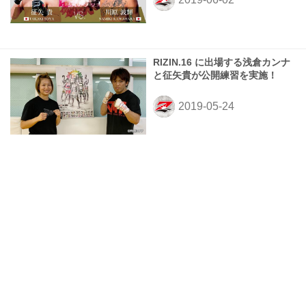
RIZIN.16 に出場する浅倉カンナ
と征矢貴が公開練習を実施！
RIZIN.16に出場する浅倉カンナ
選手、征矢貴選手の公開練習を
見学に行こう！
© 2016- 株式会社ドリームファクトリーワールドワイド All rights reserved.