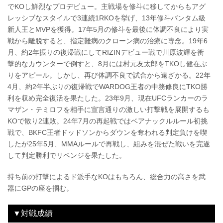
でKOし鮮烈なプロデビュー。主戦場を修斗に移してからもアグ
レッシブなスタイルで3連続1RKOを挙げ、13年修斗バンタム級
新人王とMVPを獲得。17年5月の修斗を最後に体調不良により実
戦から離脱すると、指定難病のクローン病の治療に専念。19年6
月、約2年振りの復帰戦にしてRIZINデビュー戦で川原波輝を衝
撃的なカウンターで倒すと、8月には村元友太郎をTKOし健在ぶ
りをアピール。しかし、再び体調不良で試合から遠ざかる。22年
4月、約2年半ぶりの復帰戦でWARDOG王者の中務修良にTKO勝
利を収め完全復活を果たした。23年9月、現在UFCランカーのラ
マザン・テミロフを相手に宣言通りの激しい打撃戦を展開するも
KOで散り2連敗。24年7月の再起戦ではベアナックルルール初挑
戦で、BKFC王者ドッドソンからダウンを奪われる判定負けを喫
したが25年5月、MMAルールで再戦し、組みを混ぜた戦いを完遂
して判定勝利でリベンジを果たした。
持ち前の打撃によるド派手なKOはもちろん、総合力の高さを武
器にGPの座を掴む。
▼対戦成績