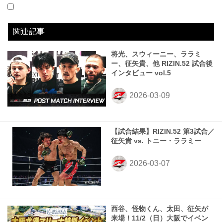
2019.6.2
RIZIN.16
WIN
2019.8.18
GOOD SPEED presents RIZIN.18
WIN
2022.04.16
SPASHAN presents RIZIN TRIGGER 3rd
WIN
2022.11.06
RIZIN LANDMARK 4 in NAGOYA
LOSE
2023.09.24
RIZIN.44
LOSE
2024.07.28
Yogibo presents 超RIZIN.3
LOSE
2025.05.04
RIZIN男祭り
WIN
2025.07.27
超RIZIN.4 真夏の喧嘩祭り
LOSE
2026.03.07
RIZIN.52
LOSE
vs
vs
vs
vs
vs
vs
vs
vs
vs
川原波輝
村元友太郎
中務修良
中村優作
ラマザン・テミロフ
ジョン・ドッドソン
ジョン・ドッドソン
アリベク・ガジャマトフ
トニー・ララミー
1R 4分05秒 KO（右フック）
2R 1分28秒 TKO（レフェリーストップ：スタンドパンチ）
2R 3分29秒 TKO（レフェリーストップ：グラウンドパンチ）
3R 判定（2-1）
1R 3分15秒 KO（スタンドパンチ）
5R 判定（3-0）
3R 判定（0-3）
3R 2分39秒 TKO（レフェリーストップ：グラウンドパンチ）
3R 2分00秒 TKO（レフェリーストップ：グラウンドパンチ）
関連記事
将光、スウィーニー、ララミ
ー、征矢貴、他 RIZIN.52 試合後
インタビュー vol.5
【試合結果】RIZIN.52 第3試合／
征矢貴 vs. トニー・ララミー
西谷、怪物くん、太田、征矢が
来場！11/2（日）大阪でイベン