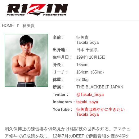
HOME
征矢貴
名前：
征矢貴
Takaki Soya
出身地：
日本 千葉県
生年月日：
1994年10月15日
身長：
165cm
リーチ：
164cm（65inc）
体重：
57.0kg
所属：
THE BLACKBELT JAPAN
Twitter：
@Takaki_Soya
Instagram：
takaki_soya
YouTube：
征矢貴は穏やかに生きたい
Takaki Soya
扇久保博正の練習姿を偶然見かけ格闘技の世界を知る。アマチュ
ア修斗で好成績を残し、12年7月のDEEPで伊藤貴昭を僅か46秒