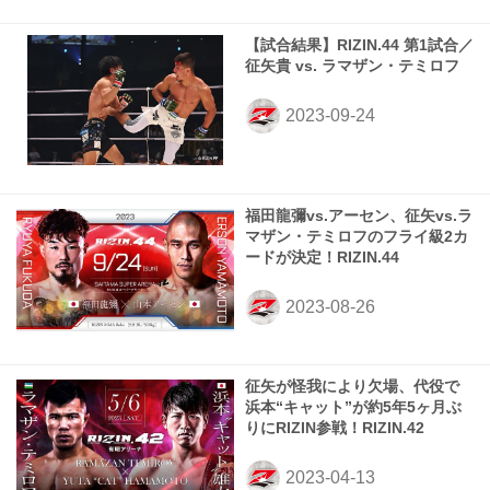
【試合結果】RIZIN.44 第1試合／
征矢貴 vs. ラマザン・テミロフ
福田龍彌vs.アーセン、征矢vs.ラ
マザン・テミロフのフライ級2カ
ードが決定！RIZIN.44
征矢が怪我により欠場、代役で
浜本“キャット”が約5年5ヶ月ぶ
りにRIZIN参戦！RIZIN.42