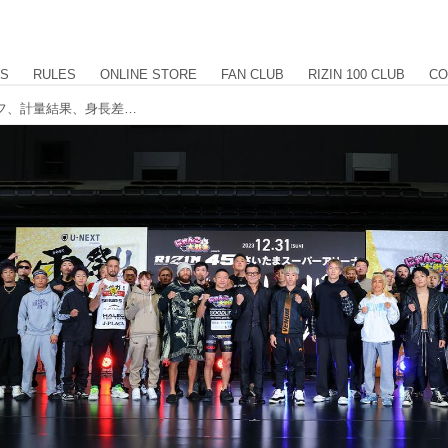
US
RULES
ONLINE STORE
FAN CLUB
RIZIN 100 CLUB
CO
RIZIN.45 全選手計量結果 フェイスオフ、計量結果、身長差、リーチ差を掲載中