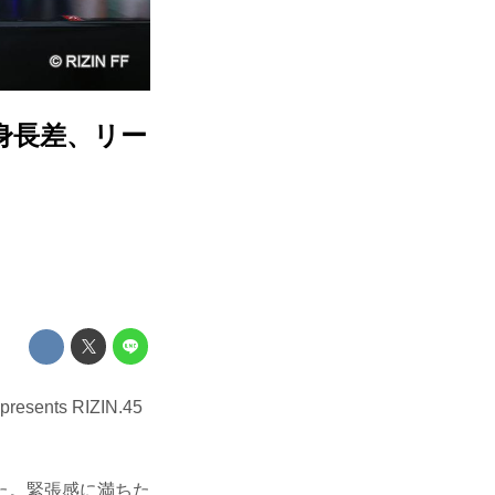
、身長差、リー
ts RIZIN.45
た。緊張感に満ちた