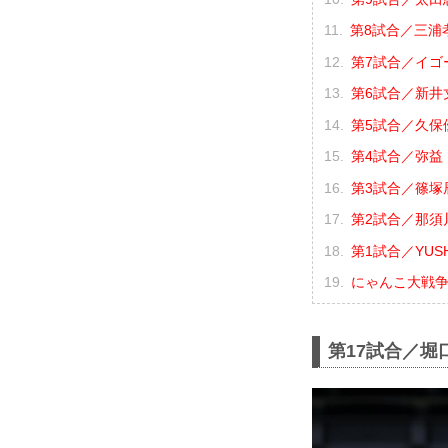
第8試合／三浦孝太
第7試合／イゴー
第6試合／新井丈
第5試合／久保優
第4試合／弥益ド
第3試合／篠塚辰
第2試合／那須川
第1試合／YUSHI
にゃんこ大戦争 p
第17試合／堀口