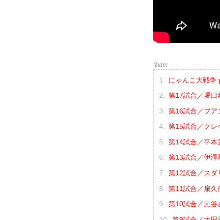
にゃんこ大戦争 pre
第17試合／堀口恭
第16試合／フア
第15試合／クレベ
第14試合／平本蓮 
第13試合／伊澤星
第12試合／スダ
第11試合／扇久
第10試合／元谷友
第9試合／太田忍