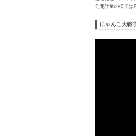
公開計量の様子はR
にゃんこ大戦争 p