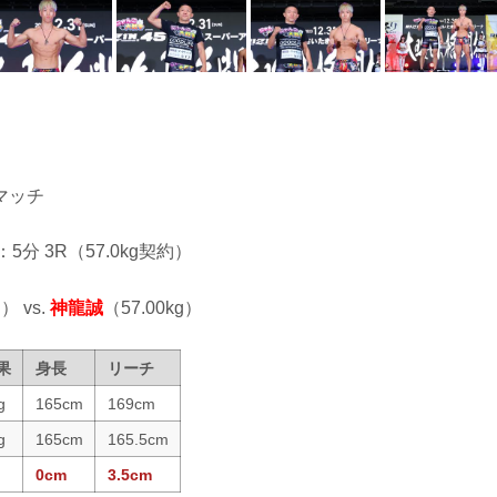
マッチ
：5分 3R（57.0kg契約）
） vs.
神龍誠
（57.00kg）
果
身長
リーチ
g
165cm
169cm
g
165cm
165.5cm
0cm
3.5cm