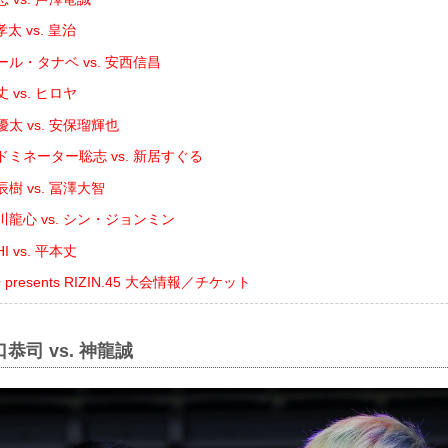
 vs. 皇治
ル・タナベ vs. 安西信昌
 vs. ヒロヤ
太 vs. 安保瑠輝也
ミネーター聡志 vs. 新居すぐる
樹 vs. 冨澤大智
龍心 vs. シン・ジョンミン
 vs. 平本丈
resents RIZIN.45 大会情報／チケット
恭司 vs. 神龍誠