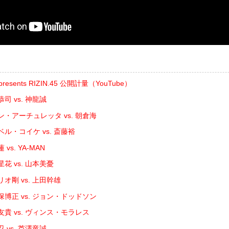
sents RIZIN.45 公開計量（YouTube）
司 vs. 神龍誠
ン・アーチュレッタ vs. 朝倉海
ル・コイケ vs. 斎藤裕
vs. YA-MAN
花 vs. 山本美憂
リオ剛 vs. 上田幹雄
保博正 vs. ジョン・ドッドソン
貴 vs. ヴィンス・モラレス
 vs. 芦澤竜誠