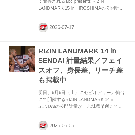
て開催されるabc presents RIZIN
LANDMARK 15 in HIROSHIMAの公開計量
が、広島県某所にて行われた。 会場にはマ
スコミ、そして公開計量を観覧しに来たフ
ァンが見つめる中、フェイスオフが行われ
た。緊張感に満ちた公開計量の様子は
RIZIN FF公式Youtubeチャンネルで公開
RIZIN LANDMARK 14 in
中！大会前に必ずチェックしよう！ 第1試
合／芝宏二郎vs. 遥心について 本日行われ
SENDAI 計量結果／フェイ
た公式計量で遥心が規定体重（54.5kg）を
スオフ、身長差、リーチ差
1.6kg超過した為、RIZIN キックボクシング
ルールに基づき、次のとおり条件付きにて
も掲載中
試合を実施いたします。 試合実...
明日、6月6日（土）にゼビオアリーナ仙台
にて開催するRIZIN LANDMARK 14 in
SENDAIの公開計量が、宮城県某所にて行
われた。 会場にはマスコミ、そして公開計
量を観覧しに来たファンが見つめる中、フ
ェイスオフが行われた。緊張感に満ちた公
開計量の様子はRIZIN FF公式Youtubeチャ