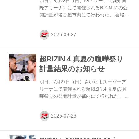
明日、9月28日（日）IGアリーナ（愛知国
際アリーナ）にて開催されるRIZIN.51の公
開計量が名古屋市内にて行われた。 会場に
はマスコミ、そして公開計量観覧に当選し
たファンが見つめる中、フェイスオフが行
われた。緊張感に満ちた公開計量の様子は
RIZIN FF公式Youtubeチャンネルで公開
中！大会前に必ずチェックしよう！
超RIZIN.4 真夏の喧嘩祭り
RIZIN.51 公開計量（YouTube） 第14試合／
ライト級タイトルマッチ ホベルト・サト
計量結果のお知らせ
シ・ソウザ vs. 堀江圭功 第14試合／ライト
級タイトルマッチ ホベルト・サトシ・ソウ
明日、7月27日（日）さいたまスーパーア
ザ vs. 堀江圭功6 RIZIN MMAルール：5分
リーナにて開催される超RIZIN.4 真夏の喧
3R（71.0kg契約） ...
嘩祭りの公開計量が都内にて行われた。 会
場にはマスコミ、そして公開計量観覧に当
選したファンが見つめる中、フェイスオフ
が行われた。緊張感に満ちた公開計量の様
子はRIZIN FF公式Youtubeチャンネルで公
開中！大会前に必ずチェックしよう！ 第10