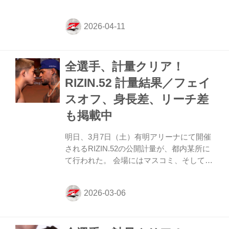
開計量が、福岡市役所西側ふれあい広場に
て行われた。 会場にはマスコミ、そして公
開計量会場に集まった大勢のファンが見つ
める中、フェイスオフが行われた。緊張感
に満ちた公開計量の様子はRIZIN FF公式
全選手、計量クリア！
Youtubeチャンネルで公開中！大会前に必
ずチェックしよう！ 大和開発 presents
RIZIN.52 計量結果／フェイ
RIZIN LANDMARK 13 in FUKUOKA 公開計
スオフ、身長差、リーチ差
量（YouTube） 第3試合／ヌルハン・ズマ
ガジー vs. 天弥について 本日行われ...
も掲載中
明日、3月7日（土）有明アリーナにて開催
されるRIZIN.52の公開計量が、都内某所に
て行われた。 会場にはマスコミ、そして公
開計量観覧に当選したファンが見つめる
中、フェイスオフが行われた。緊張感に満
ちた公開計量の様子はRIZIN FF公式
Youtubeチャンネルで公開中！大会前に必
ずチェックしよう！ RIZIN.52 公開計量