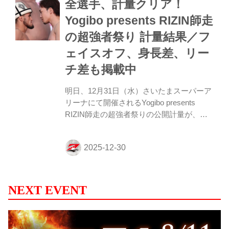
全選手、計量クリア！
（YouTube） 第12試合／秋元強真 vs. パッ
チー・ミックス 第12試合／秋元強真 vs. パ
Yogibo presents RIZIN師走
ッチー・ミックス7 RIZIN MMAルール：5
の超強者祭り 計量結果／フ
分 3R（66.0kg契約） 秋元強真（66.00kg）
vs. パッチー・ミックス（65.95kg） 選手名
ェイスオフ、身長差、リー
...
チ差も掲載中
明日、12月31日（水）さいたまスーパーア
リーナにて開催されるYogibo presents
RIZIN師走の超強者祭りの公開計量が、東
京・六本木ヒルズアリーナ「ABEMA
presents RIZIN冬祭り2025」にて行われ
た。 会場にはマスコミ、そして公開計量観
覧に当選したファンが見つめる中、フェイ
スオフが行われた。緊張感に満ちた公開計
量の様子はRIZIN FF公式Youtubeチャンネ
NEXT EVENT
ルで公開中！大会前に必ずチェックしよ
う！ Yogibo presents RIZIN師走の超強者祭
り 公開計量（YouTube） 第15試合 フェザ