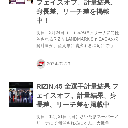
フェイスオフ、計量結果、
公式計量でアシモフが規定体重
（57.00kg）を2.40kg超過いたしました。
身長差、リーチ差を掲載
これを受けて、主催者および両陣営の間で
中！
試合成立に向け...
明日、2月24日（土）SAGAアリーナにて開
催されるRIZIN LANDMARK 8 in SAGAの公
開計量が、佐賀県に隣接する福岡にて行わ
れた。 会場にはマスコミ、そしてたくさん
のファンが見つめる中フェイスオフが行わ
れた。緊張感に満ちた公開計量の様子は
RIZIN FF公式Youtubeチャンネルで公開
中！大会前に必ずチェックしよう！ RIZIN
RIZIN.45 全選手計量結果 フ
LANDMARK 8 in SAGA 公開計量
（YouTube） 第9試合／ルイス・グスタボ
ェイスオフ、計量結果、身
vs. 堀江圭功 第9試合／ルイス・グスタボ
長差、リーチ差を掲載中
vs. 堀江圭功8 RIZIN MMAルール：5分
3R（71.0kg契約） ルイス・グスタボ（70...
明日、12月31日（日）さいたまスーパーア
リーナにて開催されるにゃんこ大戦争