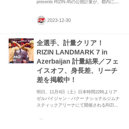
presents RIZIN.45の公開計量が、都内にて
行われた。 会場にはマスコミ、そしてたく
さんのファンが見つめる中フェイスオフが
行われた。緊張感に満ちた公開計量の様子
はRIZIN FF公式Youtubeチャンネルで公開
中！大会前に必ずチェックしよう！ にゃん
全選手、計量クリア！
こ大戦争 presents RIZIN.45 公開計量
（YouTube） 第17試合／堀口恭司 vs. 神龍
RIZIN LANDMARK 7 in
誠 第17試合／堀口恭司 vs. 神龍誠7 フライ
Azerbaijan 計量結果／フェ
級タイトルマッチ RIZIN MMAルール：5分
3R（57.0kg契約） 堀口恭司（56....
イスオフ、身長差、リーチ
差を掲載中！
明日、11月4日（土）日本時間22時よりア
ゼルバイジャン・バクー ナショナルジムナ
スティックアリーナにて開催されるRIZIN
LANDMARK 7 in Azerbaijanの公開計量がバ
クー市内にて行われ、全選手が計量を無事
クリアしたぞ！ また昨日バクー市内のショ