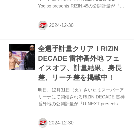
Yogibo presents RIZIN.49の公開計量が『U-
NEXT presents RIZIN10周年大感謝祭』に
て行われた。 会場にはマスコミ、抽選で選
ばれたファンクラブ会員、そして多くのフ
ァンが見つめる中、フェイスオフが行われ
た。緊張感に満ちた公開計量の様子は
全選手計量クリア！RIZIN
RIZIN FF公式Youtubeチャンネルで公開
中！大会前に必ずチェックしよう！ RIZIN
DECADE 雷神番外地 フェ
DECADE | Yogibo presents RIZIN.49 公開
イスオフ、計量結果、身長
計量（YouTube） 第14試合／鈴木千裕 vs.
クレ...
差、リーチ差を掲載中！
明日、12月31日（火）さいたまスーパーア
リーナにて開催されるRIZIN DECADE 雷神
番外地の公開計量が『U-NEXT presents
RIZIN10周年大感謝祭』にて行われた。 会
場にはマスコミ、抽選で選ばれたファンク
ラブ会員、そして多くのファンが見つめる
中、フェイスオフが行われた。緊張感に満