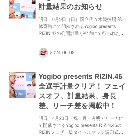
計量結果のお知らせ
明日、6月9日（日）国立代々木競技場 第一
体育館にて開催されるYogibo presents
RIZIN.47の公開計量が都内にて行われた。
会場にはマスコミ、そしてたくさんのファ
ンが見つめる中フェイスオフが行われた。
緊張感に満ちた公開計量の様子はRIZIN FF
公式Youtubeチャンネルで公開中！大会前
に必ずチェックしよう！ 第3試合／ジョニ
Yogibo presents RIZIN.46
ー・ケース vs. “ブラックパンサー”ベイノ
アについて 第3試合のジョニー・ケース vs.
全選手計量クリア！ フェイ
“ブラックパンサー”ベイノアについて、本
スオフ、計量結果、身長
日行われた公式計量でジョニー・ケースが
規定体重（71.00kg）を1.00kg超過した為、
差、リーチ差を掲載中！
公式ルール第7条第4項...
明日、4月29日（祝・月）有明アリーナに
て開催されるYogibo presents RIZIN.46の
RIZINフェザー級タイトルマッチ調印式、