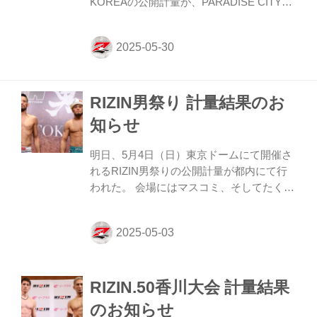
KOREAの公開計量が、PARADISE CITYに
て行われた。 会場にはマスコミ、そしてた
くさんのファンが見つめる中フェイスオフ
が行われた。緊張感に満ちた公開計量の様
子はRIZIN FF公式Youtubeチャンネルで公
開中！大会前に必ずチェックしよう！ 第9
RIZIN男祭り 計量結果のお
試合／大原樹理 vs. ジョニー・ケースにつ
いて 第9試合／大原樹理 vs. ジョニー・ケ
知らせ
ースについて、本日行われた公式計量でジ
ョニー・ケースが規定体重（71.00kg）を
明日、5月4日（日）東京ドームにて開催さ
0.33kg超過した為、公式ルール第7条第4項
れるRIZIN男祭りの公開計量が都内にて行
および第5...
われた。 会場にはマスコミ、そしてたくさ
んのファンが見つめる中フェイスオフが行
われた。緊張感に満ちた公開計量の様子は
RIZIN FF公式Youtubeチャンネルで公開
中！大会前に必ずチェックしよう！ 第10試
合／RIZIN WORLD GP 2025 ヘビー級トー
RIZIN.50香川大会 計量結果
ナメント一回戦 マレク・サモチュク vs. ダ
ニエル・ジェームスについて ダニエル・ジ
のお知らせ