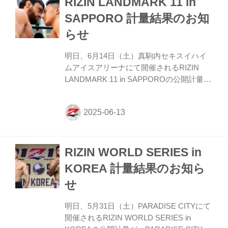
RIZIN LANDMARK 11 in
試合／伊澤星花 vs. シン・ユジンについて
第10試合／伊澤星花 vs. シン・ユジンにつ
SAPPORO 計量結果のお知
いて、本日行われた公式計量でシン・ユジ
らせ
ンが規定体重（52.00kg）を0.85kg超過した
為、RIZIN MMAルールに基づき、次のとお
明日、6月14日（土）真駒内セキスイハイ
り条件付きにて試合を実施いたしま...
ムアイスアリーナにて開催されるRIZIN
LANDMARK 11 in SAPPOROの公開計量が
札幌市のサッポロファクトリーアトリウム
にて行われた。 会場にはマスコミ、そして
たくさんのファンが見つめる中フェイスオ
フが行われた。緊張感に満ちた公開計量の
様子はRIZIN FF公式Youtubeチャンネルで
RIZIN WORLD SERIES in
公開中！大会前に必ずチェックしよう！ 第
4試合／上野空大 vs. ファーパヤップ・
KOREA 計量結果のお知ら
GRABSについて 第4試合／上野空大 vs. フ
せ
ァーパヤップ・GRABSについて、本日行
われた公式計量でファーパヤップが規定体
明日、5月31日（土）PARADISE CITYにて
重（64.00kg）を0.90kg超過し...
開催されるRIZIN WORLD SERIES in