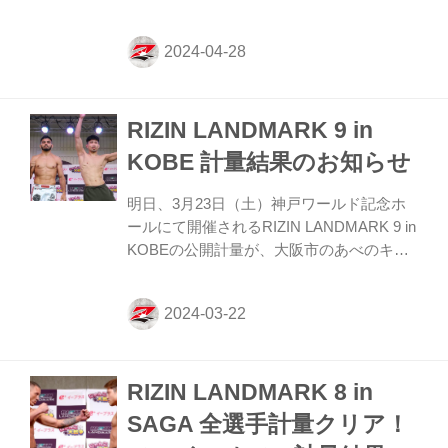
そして公開計量が都内にて行われた。 会場
にはマスコミ、そしてたくさんのファンが
見つめる中フェイスオフが行われた。緊張
感に満ちた公開計量の様子はRIZIN FF公式
Youtubeチャンネルで公開中！大会前に必
RIZIN LANDMARK 9 in
ずチェックしよう！ Yogibo presents
RIZIN.46 公開計量（YouTube） フェザー級
KOBE 計量結果のお知らせ
タイトルマッチ調印式 フェザー級タイトル
マッチ調印式6 第10試合／フェザー級タイ
明日、3月23日（土）神戸ワールド記念ホ
トルマッチ 鈴木千裕 vs. 金原正徳 第10試
ールにて開催されるRIZIN LANDMARK 9 in
合／...
KOBEの公開計量が、大阪市のあべのキュ
ーズモール 3F スカイコート特設ステージ
にて行われた。 また公開計量時に試合実施
の有無について話し合いを行うとアナウン
スしていた2試合について、以下のように
決定いたしましたのでお知らせいたしま
RIZIN LANDMARK 8 in
す。 第1試合／中村優作 vs. アルマン・ア
シモフについて 第1試合の中村優作 vs. ア
SAGA 全選手計量クリア！
ルマン・アシモフについて、本日行われた