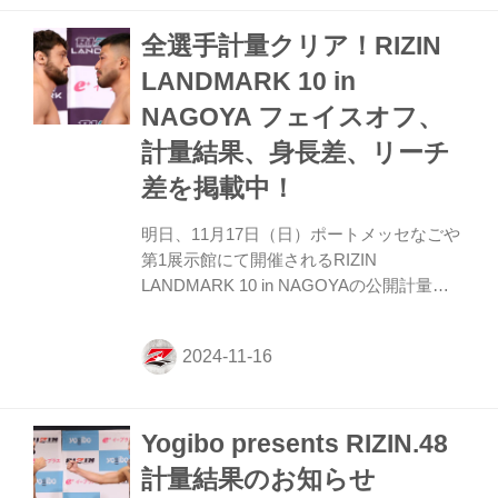
ちた公開計量の様子はRIZIN FF公式
全選手計量クリア！RIZIN
Youtubeチャンネルで公開中！大会前に必
ずチェックしよう！ RIZIN DECADE | 雷神
LANDMARK 10 in
番外地 公開計量（YouTube） 第7試合／安
NAGOYA フェイスオフ、
保瑠輝也 vs. シナ・カリミアン 第7試合／
安保瑠輝也 vs. シナ・カリミアン7 RIZINス
計量結果、身長差、リーチ
タン...
差を掲載中！
明日、11月17日（日）ポートメッセなごや
第1展示館にて開催されるRIZIN
LANDMARK 10 in NAGOYAの公開計量が
名古屋市内にて行われた。 会場にはマスコ
ミ、そして抽選で選ばれたファンクラブ会
員が見つめる中、フェイスオフが行われ
た。緊張感に満ちた公開計量の様子は
RIZIN FF公式Youtubeチャンネルで公開
Yogibo presents RIZIN.48
中！大会前に必ずチェックしよう！ RIZIN
LANDMARK 10 in NAGOYA 公開計量
計量結果のお知らせ
（YouTube） 第12試合／ヴガール・ケラモ