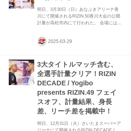
ェームスは公式計量において、上限体重
120kgを0.8kgオーバーとなりました。
明日、3月30日（日）あなぶきアリーナ香
「RIZINワールドグランプリ2025ヘビー級
川にて開催されるRIZIN.50香川大会の公開
トーナメント特別規程」に則り、ダニエ...
計量が高松市内にて行われた。 会場にはマ
スコミ、そしてたくさんのファンが見つめ
る中フェイスオフが行われた。緊張感に満
ちた公開計量の様子はRIZIN FF公式
Youtubeチャンネルで公開中！大会前に必
ずチェックしよう！ 第4試合／スパイク・
3大タイトルマッチ含む、
カーライル vs. 泉武志について 第4試合／
スパイク・カーライル vs. 泉武志につい
全選手計量クリア！RIZIN
て、本日行われた公式計量でスパイク・カ
DECADE / Yogibo
ーライルが規定体重（71.00kg）を2.00kg超
過した為、公式ルール第7条第4項および第
presents RIZIN.49 フェイ
5項に基づき、次のとおり条件付きにて試
スオフ、計量結果、身長
合を実施いた...
差、リーチ差を掲載中！
明日、12月31日（火）さいたまスーパーア
リーナにて開催されるRIZIN DECADE /