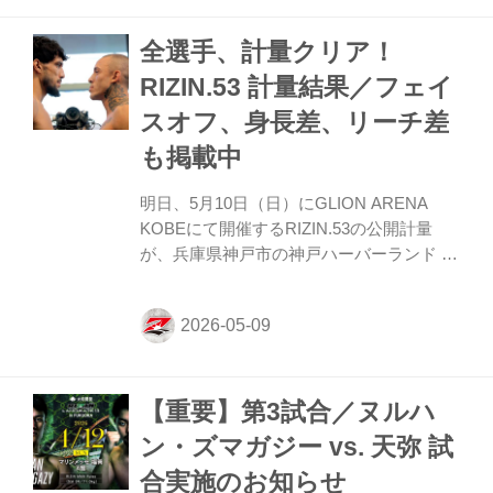
ンネルで公開中！大会前に必ずチェックし
全選手、計量クリア！
よう！ 契約体重変更のお知らせ 第5試
合：“ブラックパンサー”ベイノア vs. 芳賀
RIZIN.53 計量結果／フェイ
ビラル海 71.00kg契約 → 71.10kgキャッチ
スオフ、身長差、リーチ差
ウェイト 変更理由と決定事項 第5試合の“ブ
ラックパンサー”ベイノア vs. 芳賀ビラル海
も掲載中
について、本日行われた...
明日、5月10日（日）にGLION ARENA
KOBEにて開催するRIZIN.53の公開計量
が、兵庫県神戸市の神戸ハーバーランド ス
ペースシアターにて行われた。 会場にはマ
スコミ、そして公開計量を観覧しに来たフ
ァンが見つめる中、フェイスオフが行われ
た。緊張感に満ちた公開計量の様子は
RIZIN FF公式Youtubeチャンネルで公開
【重要】第3試合／ヌルハ
中！大会前に必ずチェックしよう！
RIZIN.53 公開計量（YouTube） 第11試合／
ン・ズマガジー vs. 天弥 試
ライト級タイトルマッチ イルホム・ノジモ
合実施のお知らせ
フ vs. ルイス・グスタボ 第11試合／ライト