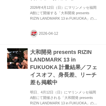
級タイトルマッチ イルホム・ノジモフ vs.
2026年4月12日（日）にマリンメッセ福岡
ルイス・グスタボ6 RIZIN ...
A館にて開催する「大和開発 presents
RIZIN LANDMARK 13 in FUKUOKA」の第
3試合／ヌルハン・ズマガジー vs. 天弥は、
以下の通り決定いたしましたのでお知らせ
いたします。 【重要】第3試合／ヌルハ
ン・ズマガジー vs. 天弥 試合実施のお知ら
せ 本日行われた公式計量において、天弥が
大和開発 presents RIZIN
規定体重（71.00kg）を3.50kg超過いたしま
した。 本件は競技の公平性を著しく損なう
LANDMARK 13 in
ものであり、重大な契約違反に該当いたし
FUKUOKA 計量結果／フェ
ますが、協議の結果、最終的に主催者判断
で本試合を実施することを決定いたしまし
イスオフ、身長差、リーチ
た。 今回の決定にあたって...
差も掲載中
明日、4月12日（日）にマリンメッセ福岡
A館にて開催される「大和開発 presents
RIZIN LANDMARK 13 in FUKUOKA」の公