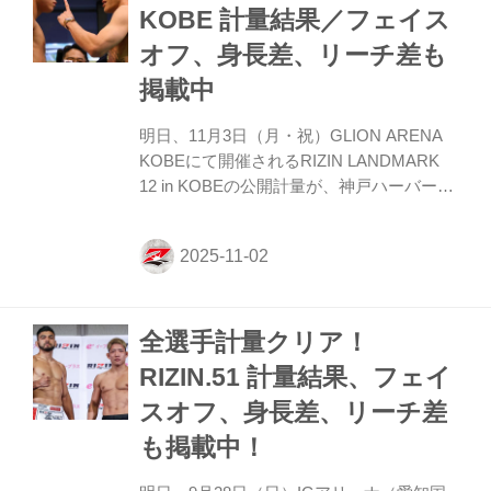
KOBE 計量結果／フェイス
オフ、身長差、リーチ差も
掲載中
明日、11月3日（月・祝）GLION ARENA
KOBEにて開催されるRIZIN LANDMARK
12 in KOBEの公開計量が、神戸ハーバーラ
ンド スペースシアターにて行われた。 会
場にはマスコミ、そして公開計量観覧に当
選したファンが見つめる中、フェイスオフ
が行われた。緊張感に満ちた公開計量の様
子はRIZIN FF公式Youtubeチャンネルで公
全選手計量クリア！
開中！大会前に必ずチェックしよう！ 【試
合中止】第12試合／ヴガール・ケラモフ
RIZIN.51 計量結果、フェイ
vs. 松嶋こよみ ヴガール・ケラモフがウィ
スオフ、身長差、リーチ差
ルス性胃腸炎と診断されドクターストップ
となりました。よって、ヴガール・ケラモ
も掲載中！
フ vs. 松嶋こよみの試合は中止とな...