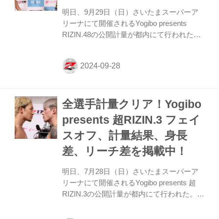
フ vs. 摩嶋一整 第12試合／ヴガール・ケラ
明日、9月29日（日）さいたまスーパーア
モフ vs. 摩嶋一整6 RIZIN MMAルール：5
リーナにて開催されるYogibo presents
分 3R（6...
RIZIN.48の公開計量が都内にて行われた。
会場にはマスコミ、そしてたくさんのファ
ンが見つめる中フェイスオフが行われた。
緊張感に満ちた公開計量の様子はRIZIN FF
公式Youtubeチャンネルで公開中！大会前
に必ずチェックしよう！ 第8試合／フア
全選手計量クリア！Yogibo
ン・アーチュレッタ vs. ラジャブアリ・シ
ェイドゥラエフについて 第8試合のフア
presents 超RIZIN.3 フェイ
ン・アーチュレッタ vs. ラジャブアリ・シ
スオフ、計量結果、身長
ェイドゥラエフについて、本日行われた公
式計量でフアン・アーチュレッタが規定体
差、リーチ差を掲載中！
重（66.00kg）を2.90kg超過した為、公...
明日、7月28日（日）さいたまスーパーア
リーナにて開催されるYogibo presents 超
RIZIN.3の公開計量が都内にて行われた。
会場にはマスコミ、そして抽選で選ばれた
ファンクラブ会員が見つめる中、フェイス