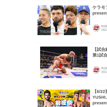
ケラモ
prese
RIZ
【試合結
第1試合
RIZ
【6/
YUS
presen