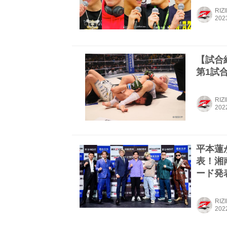
RIZ
【試合結
第1試合
RIZ
平本蓮
表！湘南
ード発
RIZ