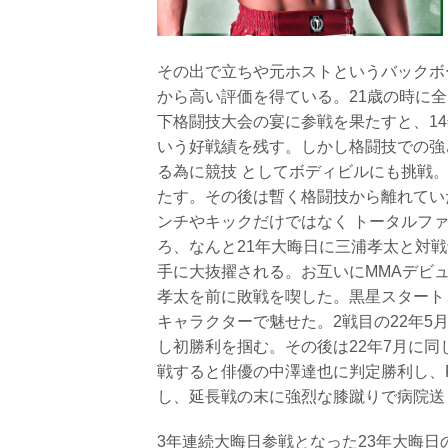
その出で立ちや元ホストというバックボ
から高い評価を得ている。21歳の時に
下格闘技大会の宴に参戦を果たすと、14
いう好戦績を残す。しかし格闘技での強
る為に競技 としてボディビルにも挑戦
たす。その後は暫く格闘技から離れてい
ンチやキックだけではなく トータルフ
ろ、なんと21年大晦日に三浦孝太と対
手に大抜擢される。お互いにMMAデビ
孝太を前に敗戦を喫した。黒星スタート
キャラクターで魅せた。2戦目の22年5月の R
し初勝利を掴む。その後は22年7月に
戦すると俳優の中澤達也に判定勝利し、RIZI
し、延長戦の末に強烈な膝蹴りで病院送
3年連続大晦日参戦となった23年大晦日のR