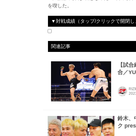
を喫した。
▼対戦成績（タップ/クリックで開閉し
2021.12.31
Yogibo presents RIZIN.33
LOSE
2022.05.05
＋WEED presents RIZIN LANDMARK vol.3
WIN
2022.07.31
湘南美容クリニック presents RIZIN.37
WIN
2022.12.31
湘南美容クリニック presents RIZIN.40
WIN
2023.12.31
にゃんこ大戦争 presents RIZIN.45
LOSE
vs
vs
vs
vs
vs
三浦孝太
ZENKI
覇留樹
中澤達也
平本丈
関連記事
【試合結
合／YUS
RIZ
鈴木、
ク pre