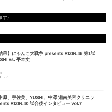
ます）
1R 3分00秒 TKO（レフェリーストップ：グラウンドキック）
2R 2分21秒 KO（スタンドパンチ）
2R 0分43秒 SUB（タップアウト：リアネイキッドチョーク）
3R 判定 （3-0）
3R 判定 (0-3)
果】にゃんこ大戦争 presents RIZIN.45 第1試
HI vs. 平本丈
IN
中原、宇佐美、YUSHI、中澤 湘南美容クリニッ
sents RIZIN.40 試合後インタビュー vol.7