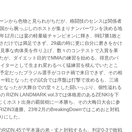
ーンから色物と見られがちだが、格闘技のセンスは関係者
全国から腕っぷしのホストが集まりナンバーワンを決める地
年12月には宴の軽量級チャンピオンに輝き、8戦7勝1敗と
さだけでは満足できず、29歳の時に更に自分に磨きをかけ
。見事な肉体美を作り上げ、数々のコンテストで入賞を果
たが、ダイエット目的でMMAの練習を始める。得意のパ
ァイターとして生まれ変わるべく猛練習を積んでいたとこ
戦予定だったブラジル選手がコロナ禍で来日できず、その相
ュー戦となったその試合では序盤は打撃で攻めるも、三浦
となったが大舞台での堂々とした闘いっぷり、個性溢れる
IZIN LANDMARK vol.3では体格差のあるZENKIを下
同じくホスト出身の覇留樹に一本勝ち、その大晦日大会に参
N3連勝。23年2月のBreakingDownではこめおと対戦
りにした。
IZIN.45で平本蓮の弟・丈と対戦するも、判定0-3で敗戦