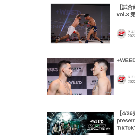
【試合結果
vol.3
RIZ
+WEED
RIZ
【4/2
prese
TikT