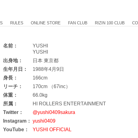
US
RULES
ONLINE STORE
FAN CLUB
RIZIN 100 CLUB
CO
名前：
YUSHI
YUSHI
出身地：
日本 東京都
生年月日：
1988年4月9日
身長：
166cm
リーチ：
170cm （67inc）
体重：
66.0kg
所属：
HI ROLLERS ENTERTAINMENT
Twitter：
@yushi0409sakura
Instagram：
yushi0409
YouTube：
YUSHI OFFICIAL