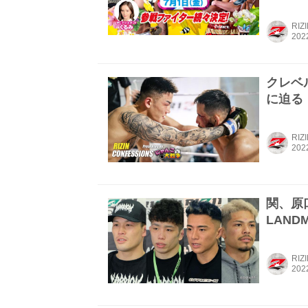
RIZ
クレベル
に迫る！
RIZ
関、原口、
LANDM
RIZ