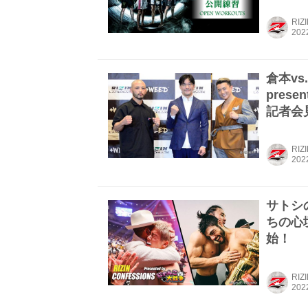
RIZ
倉本vs
prese
記者会
RIZ
サトシ
ちの心境
始！
RIZ