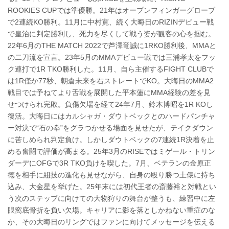
ROOKIES CUPでは準優勝。21年はオープンフィンガーグローブ
で2連続KO勝利。11月に中村寛、続く大晦日のRIZINデビュー戦
で皇治に判定勝利し、死力を尽くして戦う姿が観客の心を掴む。
22年6月のTHE MATCH 2022で芦澤竜誠に1RKO勝利後、MMAと
の二刀流を宣言。23年5月のMMAデビュー戦では三浦孝太をフッ
ク連打で1R TKO勝利した。11月、自ら主催するFIGHT CLUBで
は1R僅か77秒、朝倉未来を右ストレートでKO。大晦日のMMA2
戦目では予ねてより舌戦を展開した平本蓮にMMA経験の差を見
せつけられ完敗。負傷欠場を経て24年7月、鈴木博昭を1R KOし
復活。大晦日にはカルシャガ・ダウトベックとのハードパンチャ
ー対決で“石の拳”をグラつかせる場面を見せたが、テイクダウン
に苦しめられ判定負け。しかしダウトベックの7連続1R決着を止
める奮闘で評価が高まる。25年3月のRISEではミゲール・トリン
ダーデにOFGで3R TKO負けを喫した。7月、ベテランの金原正
徳を相手に組技の進化も見せながら、自身の殴り勝つ土俵に持ち
込み、大金星を挙げた。25年末には初代王者の斎藤裕と対戦とい
う次のステップに向けての大物狩りの舞台が整うも、練習中に左
眼窩底骨折を負い欠場。キャリアに影を落としかねない重症のな
か、その大晦日のリングではファンに向けてメッセージを伝える