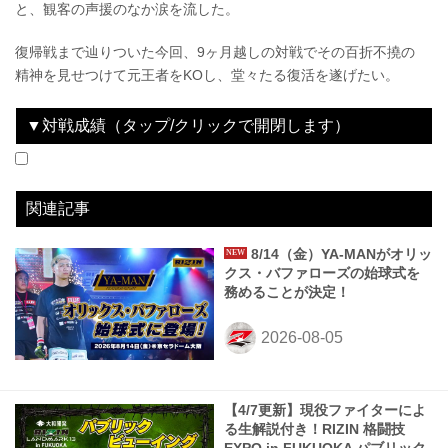
と、観客の声援のなか涙を流した。
復帰戦まで辿りついた今回、9ヶ月越しの対戦でその百折不撓の
精神を見せつけて元王者をKOし、堂々たる復活を遂げたい。
▼対戦成績（タップ/クリックで開閉します）
2021.12.31
Yogibo presents RIZIN.33
WIN
2023.05.06
RIZIN.42
WIN
2023.12.31
にゃんこ大戦争 presents RIZIN.45
LOSE
2024.07.28
Yogibo presents 超RIZIN.3
WIN
2024.12.31
RIZIN DECADE
LOSE
2025.07.27
超RIZIN.4 真夏の喧嘩祭り
WIN
vs
vs
vs
vs
vs
vs
皇治
三浦孝太
平本蓮
鈴木博昭
カルシャガ・ダウトベック
金原正徳
3R 判定 （0-2）
1R 3分13秒 TKO（レフェリーストップ：グラウンドパンチ）
3R 判定（3-0）
1R 3分28秒 KO（スタンドパンチ）
3R 判定（0-3）
3R 2分51秒 TKO（レフェリーストップ：グラウンドパンチ）
関連記事
8/14（金）YA-MANがオリッ
クス・バファローズの始球式を
務めることが決定！
【4/7更新】現役ファイターによ
る生解説付き！RIZIN 格闘技