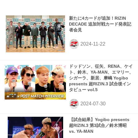
新たに4カードが追加！RIZIN
DECADE 追加対戦カード発表記
者会見
ドッドソン、征矢、RENA、ケイ
ト、鈴木、YA-MAN、エマリー、
シガーラ、新居、摩嶋 Yogibo
presents 超RIZIN.3 試合後イン
タビュー vol.5
【試合結果】Yogibo presents
超RIZIN.3 第3試合／鈴木博昭
vs. YA-MAN