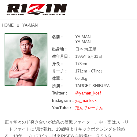
HOME
YA-MAN
名前：
YA-MAN
YA-MAN
出身地：
日本 埼玉県
生年月日：
1996年5月31日
身長：
173cm
リーチ：
171cm（67inc）
体重：
66.0kg
所属：
TARGET SHIBUYA
Twitter：
@yaman_kosf
Instagram：
ya_mankick
YouTube：
翔んでやーまん
正々堂々のド突き合いが信条の硬派ファイター。中・高はストリ
ートファイトに明け暮れ、19歳頃よりキックボクシングを始め
る。18年、プロデビュー以来RISEを主戦場に、RISING