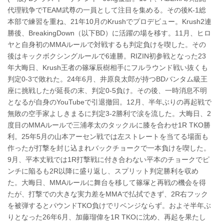
代理戦争でTEAM武尊の一員として注目を集める。その後K-1総
本部で練習を重ね、21年10月のKrushでプロデビュー。Krush2連
勝後、BreakingDown（以下BD）に活躍の場を移す。11月、ヒロ
ヤと自身初のMMAルールで対戦するも判定負けを喫した。その
後はキックボクシングルールで6連勝。RIZIN初参戦となった23
年大晦日、Krush王者の篠塚辰樹相手にフルラウンド戦い抜くも
判定0-3で敗れた。24年6月、井原良太郎が持つBDバンタム級王
座に挑戦したが延長の末、判定0-5負け。その後、一時消息不明
となるが自身のYouTubeで引退撤回。12月、半年ぶりの再起戦で
無敗の空手家よしきまるに判定3-2勝利で涙を流した。大晦日、2
度目のMMAルールで三浦孝太のタックルに膝を合わせ1R TKO勝
利。25年5月の山本アーセン戦では左ストレートを当てる場面も
作ったが打撃を封じ込まれバックチョークで一本負けを喫した。
9月、平本丈戦では1R打撃戦に付き合わない平本のチョークでピ
ンチに陥るも2R以降に盛り返し、スプリット判定勝利を収め
た。大晦日、MMAルールに舞台を移して篠塚と再戦の機会を得
たが、打撃での大きな実力差をMMAで払拭できず、2R右フック
を被弾するとパウンドTKO負けでリベンジならず。およそ半年ぶ
りとなった26年6月、加藤瑠偉を1R TKOに沈め、再起を果たし