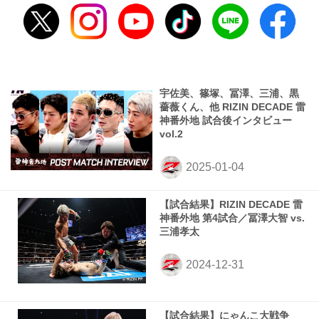
宇佐美、篠塚、冨澤、三浦、黒
薔薇くん、他 RIZIN DECADE 雷
神番外地 試合後インタビュー
vol.2
【試合結果】RIZIN DECADE 雷
神番外地 第4試合／冨澤大智 vs.
三浦孝太
【試合結果】にゃんこ大戦争