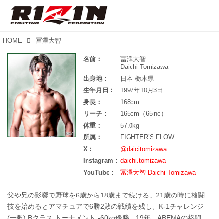
HOME
冨澤大智
名前：
冨澤大智
Daichi Tomizawa
出身地：
日本 栃木県
生年月日：
1997年10月3日
身長：
168cm
リーチ：
165cm（65inc）
体重：
57.0kg
所属：
FIGHTER’S FLOW
X：
@daicitomizawa
Instagram：
daichi.tomizawa
YouTube：
冨澤大智 Daichi Tomizawa
父や兄の影響で野球を6歳から18歳まで続ける。21歳の時に格闘
技を始めるとアマチュアで6勝2敗の戦績を残し、K-1チャレンジ
(一般) Bクラス トーナメント -60kg優勝。19年、ABEMAの格闘