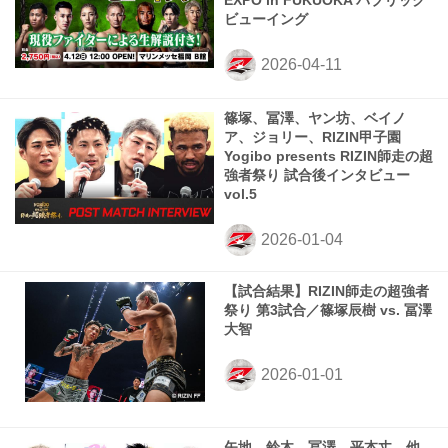
EXPO in FUKUOKA パブリック
ビューイング
篠塚、冨澤、ヤン坊、ベイノ
ア、ジョリー、RIZIN甲子園
Yogibo presents RIZIN師走の超
強者祭り 試合後インタビュー
vol.5
【試合結果】RIZIN師走の超強者
祭り 第3試合／篠塚辰樹 vs. 冨澤
大智
矢地、鈴木、冨澤、平本丈、他