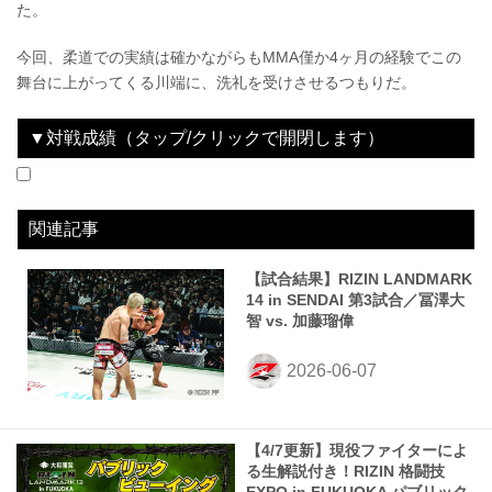
た。
今回、柔道での実績は確かながらもMMA僅か4ヶ月の経験でこの
舞台に上がってくる川端に、洗礼を受けさせるつもりだ。
▼対戦成績（タップ/クリックで開閉します）
2023.12.31
にゃんこ大戦争 presents RIZIN.45
LOSE
2024.12.31
RIZIN DECADE
WIN
2025.05.04
RIZIN男祭り
LOSE
2025.09.28
RIZIN.51
WIN
2025.12.31
RIZIN師走の超強者祭り
LOSE
2026.06.06
RIZIN LANDMARK 14 in SENDAI
WIN
vs
vs
vs
vs
vs
vs
篠塚辰樹
三浦孝太
山本アーセン
平本丈
篠塚辰樹
加藤瑠偉
3R 判定（3-0）
1R 1分53秒 KO（スタンドでの膝打撃）
2R 1分24秒 SUB（タップアウト：リアネイキッドチョーク）
3R 判定（2-1）
2R 3分22秒 KO（グラウンドパンチ）
1R 4分37秒 TKO（レフェリーストップ：グラウンドパンチ）
関連記事
【試合結果】RIZIN LANDMARK
14 in SENDAI 第3試合／冨澤大
智 vs. 加藤瑠偉
【4/7更新】現役ファイターによ
る生解説付き！RIZIN 格闘技