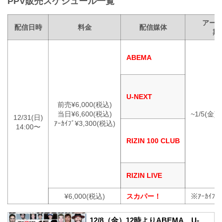
PPV販売スケジュール一覧
アー
配信日時
料金
配信媒体
期
ABEMA
U-NEXT
前売¥6,000(税込)
当日¥6,600(税込)
~1/5(金)
12/31(日)
ｱｰｶｲﾌﾞ¥3,300(税込)
14:00〜
RIZIN 100 CLUB
RIZIN LIVE
¥6,000(税込)
スカパー！
※ｱｰｶｲﾌ
12/8（金）12時よりABEMA、U-