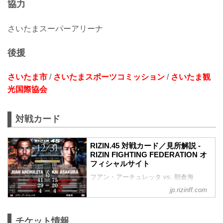
協力
さいたまスーパーアリーナ
後援
さいたま市
/
さいたまスポーツコミッション
/
さいたま観
光国際協会
対戦カード
RIZIN.45 対戦カード／見所解説 -
RIZIN FIGHTING FEDERATION オ
フィシャルサイト
フアン・アーチュレッタ vs. 朝倉海
バンタム級タイトルマッチ
jp.rizinff.com
RIZIN MMAルール：5分 3R（61.0kg）
フアン・アーチュレッタ vs. 朝倉海
フアン・アーチュレッタ
チケット情報