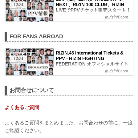
NEXT、RIZIN 100 CLUB、RIZIN
LIVEでPPVチケット販売スタート！
RIZIN.45 PPV配信情報 - RIZIN
jp.rizinff.com
FIGHTING FEDERATION オフィシ
ャルサイト
今年の大晦日、さいたまスーパーアリー
FOR FANS ABROAD
ナにて開催されるRIZIN.45のPPV配信チ
ケットが、12月8日（金）12時より
ABEMA、U-NEXT、RIZIN 100 CLUB、
RIZIN.45 International Tickets &
RIZIN LIVEで販売することが決定！
PPV - RIZIN FIGHTING
FEDERATION オフィシャルサイト
会場に来れない方はお好きな配信サービ
スで、RIZIN.45を全試合リアルタイムで
jp.rizinff.com
Ticket Price
視聴しよう！
VVIP Seat：¥330,000 <with purchase
ABEMA PPVチケット付き現地大会観戦
benefit>
チケット発売決定！
お問合せについて
VIP Seat：¥110,000 <with purchase
さいたまスーパーアリーナの会場観戦チ
benefit>
ケットとABEMAのPPVチケットが一度で
SRS Seat：¥55,000
購入できるセットチケットの販売が決
よくあるご質問
S Seat：¥33,000
定！
A Seat：¥16,500
こ...
Sales period
よくあるご質問をまとめました。お問合わせの前に、一度
Sunday, Nov 26th, 10:00am to Friday,
ご確認ください。
Dec 22th, 6:00pm(JST)
*May be end of sales earlier d...