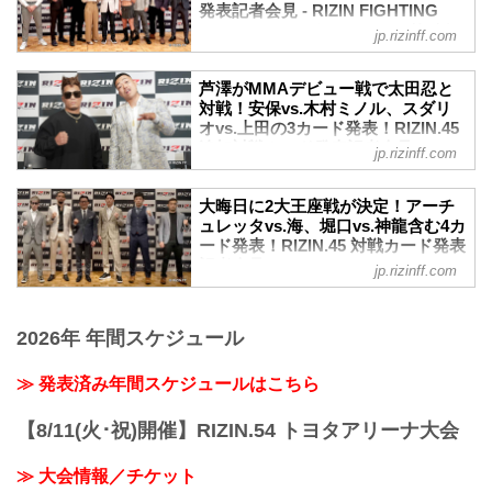
カード発表記者会見が行われた。
発表記者会見 - RIZIN FIGHTING
番組の冒頭から大晦日の追加カードの発
12月11日（月）よりRIZIN.45に出場する
司会進行は市川勝也アナウンサーが務
FEDERATION オフィシャルサイト
表があると榊原CEOより発言があり、そ
jp.rizinff.com
選手たちの公開練習が実施されることが
め、会見には榊原信行CEOと参戦が決ま
して番組中に追加の対戦カードが宣言通
11月24日（金）都内某所にてRIZIN.45の
決定したぞ！
った平本蓮、YA-MAN、久保優太、安保
りに発表された。
追加対戦カード発表記者会見が行われ
公...
瑠輝也、篠塚辰樹、冨澤大智、YUSHI、
芦澤がMMAデビュー戦で太田忍と
RIZIN....
た。
平本丈の計8名のファイターが登壇した。
対戦！安保vs.木村ミノル、スダリ
司会進行はRIZIN実況担当の鈴木芳彦アナ
オvs.上田の3カード発表！RIZIN.45
平本蓮vs.YA-MAN、久保vs.安保がMMA
ウンサーが務め、会見には榊原信行CEO
追加対戦カード発表記者会見 -
で対戦！計4カードを発表！
jp.rizinff.com
と、参戦が決まった伊澤星花、山本美
RIZIN FIGHTING FEDERATION オ
Shibuya Sakura Stage3
憂、三浦孝太、皇治、弥益ドミネーター
フィシャルサイト
榊原CEOより対戦カードが発表された。
聡志、新居すぐる、イゴール・タナベ、
大晦日に2大王座戦が決定！アーチ
今回発表...
11月11日（土）RIZIN FF事務局にて
ュレッタvs.海、堀口vs.神龍含む4カ
安西信昌の計8名のファイターが登壇し
RIZIN.45の追加対戦カード発表記者会見
ード発表！RIZIN.45 対戦カード発表
た。
が行われた。
記者会見 - RIZIN FIGHTING
伊澤vs.美憂、三浦vs.皇治を含む4カード
jp.rizinff.com
司会進行はRIZIN実況担当の鈴木芳彦アナ
FEDERATION オフィシャルサイト
を発表！
ウンサーが務め、会見には榊原信行CEO
RIZIN.45 決定カード4
10月26日（木）都内某所にてRIZIN.45 対
と、参戦が決まった上田幹雄、安保瑠輝
榊原CEOより対戦カードが発表された。
戦カード発表記者会見が行われた。
2026年 年間スケジュール
也、木村“フィリップ”ミノル、太田忍、芦
今回発表されたのはMMA4カードだ。
司会進行はRIZIN実況担当の鈴木芳彦アナ
澤竜誠が、それぞれのカードごとに登壇
今年5月に対戦が...
ウンサーが務め、会見には榊原信行CEO
≫ 発表済み年間スケジュールはこちら
した。
と、RIZIN.45に参戦が決まった朝倉海、
太田vs.芦澤、安保vs.木村ミノル、スダ
神龍誠、クレベル・コイケ、斎藤裕、扇
リオvs.上田の3カードを発表！
【8/11(火･祝)開催】RIZIN.54 トヨタアリーナ大会
久保博正の5名のファイターが登壇した。
RIZIN.45追加対戦カード3
またフアン・アーチュレッタと堀口恭司
今回の会見は3部構成で行われ、第1部で
≫ 大会情報／チケット
はリモートで参加した。
はスダリオ剛vs.上田幹雄、第2部では