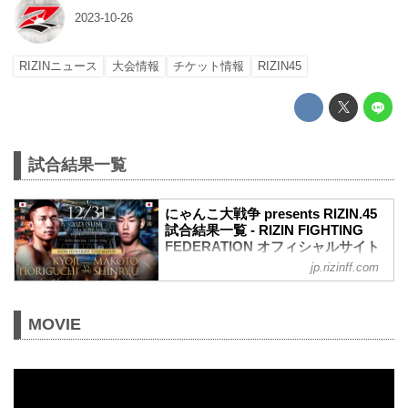
2023-10-26
RIZINニュース
大会情報
チケット情報
RIZIN45
試合結果一覧
にゃんこ大戦争 presents RIZIN.45
試合結果一覧 - RIZIN FIGHTING
FEDERATION オフィシャルサイト
jp.rizinff.com
第17試合 ／フライ級タイトルマッチ 堀口
恭司 vs. 神龍誠
フライ級タイトルマッチ
MOVIE
RIZIN MMAルール：5分 3R（57.0kg）
（WIN）堀口恭司 vs. 神龍誠（LOSE）
2R 3分44秒 SUB（タップアウト：リアネ
イキッドチョーク）
≫ 試合結果詳細