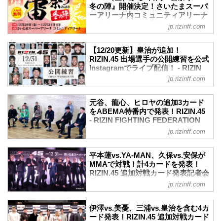
冬の陣』開催決定！さいたまスーパ
ーアリーナ内コミュニティアリーナ
で各種イベントを実施！ - RIZIN
jp.rizinff.com
FIGHTING FEDERATION オフィシ
ャルサイト
【12/20更新】皇治が追加！
12月29日（金）から12月31日（日）の3
RIZIN.45 出場選手の公開練習を公式
日間に渡り、さいたまスーパーアリーナ
Instagramでライブ配信！ - RIZIN
内コミュニティアリーナにてイベント盛
FIGHTING FEDERATION オフィシ
jp.rizinff.com
りだくさんの『雷祭り2023 冬の陣』を開
ャルサイト
催することが決定したぞ！
更新情報
この『雷祭り2023 冬の陣』では、様々な
元谷、龍心、ヒロヤの追加3カード
12/20（水）更新
イベントを計画中！イベント詳細は決定
をABEMA特番内で発表！RIZIN.45
以下の公開練習スケジュールが追加され
次第、RIZIN FF公式サイトやSNSで告知
- RIZIN FIGHTING FEDERATION
ました。
オフィシャルサイト
する予定だ。
jp.rizinff.com
【追加】12月21日（木）14:15～皇治
大晦日に開催するRIZIN.45とともに、コ
12月17日（日）ABEMA格闘チャンネル
12/18（月）更新
ミュニティアリーナで開催される『雷祭
とRIZIN FF公式Youtubeチャンネルでラ
以下の公開練習スケジュールが追加され
平本蓮vs.YA-MAN、久保vs.安保が
り2023 冬の陣』を楽しもう！
イブ配信された『アベマでRIZIN
ました。
MMAで対戦！計4カードを発表！
雷祭り2023 概要
5minutes 平本蓮・YA-MAN緊急生出演
RIZIN.45 追加対戦カード発表記者会
【追加】12月20日（水）13:00～ 朝倉海 /
開催日時
SP！』内にて、榊原信行CEOからのサプ
見 - RIZIN FIGHTING
ヒロヤ / ヴィンス・モラレス
jp.rizinff.com
12月29日（金）
ライズ発表としてRIZIN.45の追加対戦カ
FEDERATION オフィシャルサイト
12/12（火）更新
12月...
ードが3つ発表された。
以下の公開練習スケジュールが追加され
12月10日（日）東京・渋谷の「Shibuya
元谷vs.モラレス、龍心vs.ジョンミン、
伊澤vs.美憂、三浦vs.皇治を含む4カ
ました。
Sakura Stage」にてRIZIN.45の追加対戦
ード発表！RIZIN.45 追加対戦カード
新井丈vs.ヒロヤが決定！
【追加】12月14日（木）15:30～YA-MAN