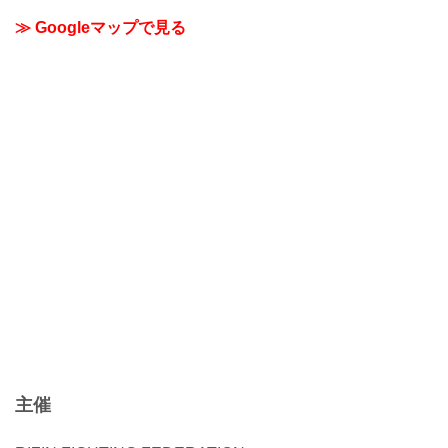
きひろば」、「TOIRO」がある「たまア
リ△タウン」のサイトです。
≫ Googleマップで見る
主催