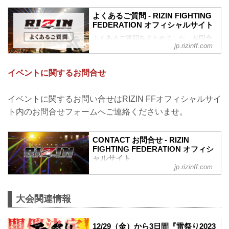
よくあるご質問 - RIZIN FIGHTING
FEDERATION オフィシャルサイト
よくあるご質問をまとめました。お問合
jp.rizinff.com
わせの前に、一度ご確認下さい。
チケットに関してよくあるご質問
Q.1 より良い席で観戦したいのですが、
イベントに関するお問合せ
どの先行でチケットを買うと一番良い席
で見れますか？
A. より良い席のご案内は、以下の順番と
イベントに関するお問い合せはRIZIN FFオフィシャルサイ
なります。
ト内のお問合せフォームへご連絡くださいませ。
①ファンクラブ先行（超強者）
②ファンクラブ先行（強者）/ RIZIN 100
CLUB先行
CONTACT お問合せ - RIZIN
③先行販売（オフィシャルサイト先行・
FIGHTING FEDERATION オフィシ
プレイガイド先行・番組・チラシ等 順不
ャルサイト
同）
jp.rizinff.com
④各プレイガイドの一般発売
※②はお申込み多数の場合、お席の優先
確保のみで、...
大会関連情報
12/29（金）から3日間『雷祭り2023