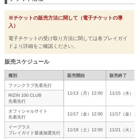
フィジカル｜スタミナ｜総合力｜プレッ
シャー
朝倉海
※チケットの販売方法に関して（電子チケットの導
当て勘 | ボクシング力 | 試合運び | 圧力
見所解説
入）
RIZINバンタム級タイトルマッチ。現王
者・アーチュレッタが元王者・朝倉を迎
電子チケットの受け取り方法に関しては各プレイガイ
え撃つ一戦。アーチュレッタは高度なレ
ドより詳細をご確認ください。
スリング力と無尽蔵のスタミナを持ち合
わせたグラップラー。朝倉はパンチの強
さとボクシング...
販売スケジュール
種別
販売開始
販売終了
ファンクラブ先着先行
11/13（月）12:00
11/15（水）18
RIZIN 100 CLUB
先着先行
オフィシャルサイト
11/17（金）12:00
11/17（金）18
先着先行
イープラス
11/18（土）12:00
11/21（火）18
プレイガイド最速抽選先行