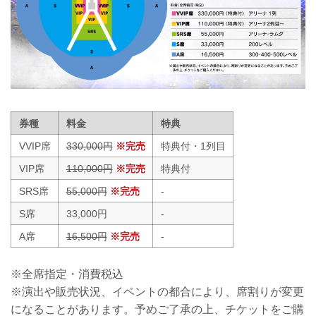
券種
料金
特典
VVIP席
330,000円
※完売
特典付・1列目
VIP席
110,000円
※完売
特典付
SRS席
55,000円
※完売
-
S席
33,000円
-
A席
16,500円
※完売
-
※全席指定・消費税込
※演出や販売状況、イベントの都合により、席割りが変更
になることがあります。予めご了承の上、チケットをご購