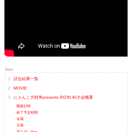
第16試合／バンタム級タイトルマッチ フ
アン・アーチュレッタ vs. 朝倉海
バンタム級タイトルマッチ
RIZIN MMAルール：5分 3R（61.0kg）
（LOSE）フアン・アーチュレッタ vs. 朝
倉海（WIN）
...
試合結果一覧
MOVIE
にゃんこ大戦争presents RIZIN.45大会概要
開催日時
終了予定時間
会場
主催
冠スポンサー