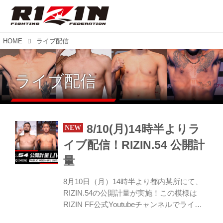
HOME
ライブ配信
ライブ配信
8/10(月)14時半よりラ
イブ配信！RIZIN.54 公開計
量
8月10日（月）14時半より都内某所にて、
RIZIN.54の公開計量が実施！この模様は
RIZIN FF公式Youtubeチャンネルでライブ
配信！ 戦いを翌日に控えたファイター達の