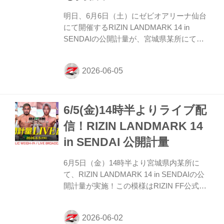
明日、6月6日（土）にゼビオアリーナ仙台
にて開催するRIZIN LANDMARK 14 in
SENDAIの公開計量が、宮城県某所にて行
われた。 会場にはマスコミ、そして公開計
量を観覧しに来たファンが見つめる中、フ
ェイスオフが行われた。緊張感に満ちた公
開計量の様子はRIZIN FF公式Youtubeチャ
ンネルで公開中！大会前に必ずチェックし
6/5(金)14時半よりライブ配
よう！ 契約体重変更のお知らせ 第5試
合：“ブラックパンサー”ベイノア vs. 芳賀
信！RIZIN LANDMARK 14
ビラル海 71.00kg契約 → 71.10kgキャッチ
in SENDAI 公開計量
ウェイト 変更理由と決定事項 第5試合の“ブ
ラックパンサー”ベイノア vs. 芳賀ビラル海
6月5日（金）14時半より宮城県内某所に
について、本日行われた...
て、RIZIN LANDMARK 14 in SENDAIの公
開計量が実施！この模様はRIZIN FF公式
Youtubeチャンネルでライブ配信！ 戦いを
翌日に控えたファイター達の鍛え上げられ
た肉体、そして張りつめた空気の中で行わ