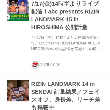
7/17(金)14時半よりライブ
中！大会前に必ずチェックしよう！ 第1試
合／芝宏二郎vs. 遥心について 本日行われ
配信！abc presents RIZIN
た公式計量で遥心が規定体重（54.5kg）を
LANDMARK 15 in
1.6kg超過した為、RIZIN キックボクシング
ルールに基づき、次のとおり条件付きにて
HIROSHIMA 公開計量
試合を実施いたします。 試合実...
7月17日（金）14時半より広島県内某所に
て、abc presents RIZIN LANDMARK 15 in
HIROSHIMAの公開計量が実施！この模様
はRIZIN FF公式Youtubeチャンネルでライ
ブ配信！ 戦いを翌日に控えたファイター達
の鍛え上げられた肉体、そして張りつめた
空気の中で行われるフェイスオフを
YouTubeライブ配信でチェックしよう！
RIZIN LANDMARK 14 in
abc presents RIZIN LANDMARK 15 in
HIROSHIMA 公開計量 概要 配信日時 2026
SENDAI 計量結果／フェイ
年7月17日（金）14時半〜 YouTubeライブ
スオフ、身長差、リーチ差
配信 公開計量のライブ配信は以下より開始
時間になりましたら...
も掲載中