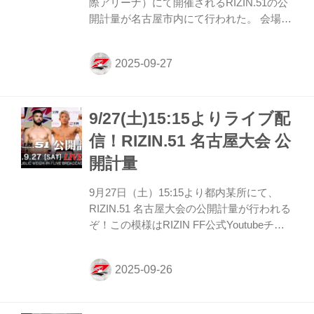
際アリーナ）にて開催されるRIZIN.51の公
開計量が名古屋市内にて行われた。 会場に
はマスコミ、そして公開計量観覧に当選し
たファンが見つめる中、フェイスオフが行
われた。緊張感に満ちた公開計量の様子は
RIZIN FF公式Youtubeチャンネルで公開
中！大会前に必ずチェックしよう！
9/27(土)15:15よりライブ配
RIZIN.51 公開計量（YouTube） 第14試合／
ライト級タイトルマッチ ホベルト・サト
信！RIZIN.51 名古屋大会 公
シ・ソウザ vs. 堀江圭功 第14試合／ライト
開計量
級タイトルマッチ ホベルト・サトシ・ソウ
ザ vs. 堀江圭功6 RIZIN MMAルール：5分
9月27日（土）15:15より都内某所にて、
3R（71.0kg契約） ...
RIZIN.51 名古屋大会の公開計量が行われる
ぞ！この模様はRIZIN FF公式Youtubeチャ
ンネルでライブ配信もされる予定だ！ 戦い
を翌日に控えたファイター達の鍛え上げら
れた肉体、そして張りつめた空気の中で行
われるフェイスオフを是非、YouTubeライ
ブ配信でチェックしよう！ RIZIN.51 名古