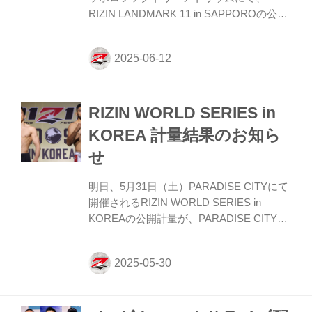
RIZIN LANDMARK 11 in SAPPOROの公開
計量が行われるぞ！今回の公開計量は、な
んと観覧無料！またこの模様はRIZIN FF公
式Youtubeチャンネルでライブ配信もされ
る予定だ！ 戦いを翌日に控えたファイター
達の鍛え上げられた肉体、そして張りつめ
RIZIN WORLD SERIES in
た空気の中で行われるフェイスオフを是
非、会場で、またはYouTubeライブ配信で
KOREA 計量結果のお知ら
チェックしよう！ RIZIN LANDMARK 11 in
せ
SAPPORO 公開計量 概要 配信日時 2025年
6月13日（金）15:30〜 開催場所 ご来場の
明日、5月31日（土）PARADISE CITYにて
方は観...
開催されるRIZIN WORLD SERIES in
KOREAの公開計量が、PARADISE CITYに
て行われた。 会場にはマスコミ、そしてた
くさんのファンが見つめる中フェイスオフ
が行われた。緊張感に満ちた公開計量の様
子はRIZIN FF公式Youtubeチャンネルで公
開中！大会前に必ずチェックしよう！ 第9