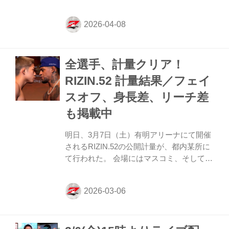
計量が行われるぞ！ 今回の公開計量は、な
んと観覧無料！またこの模様はRIZIN FF公
式Youtubeチャンネルでライブ配信もされ
る予定だ。 戦いを翌日に控えたファイター
達の鍛え上げられた肉体、そして張りつめ
全選手、計量クリア！
た空気の中で行われるフェイスオフを是
非、会場で、またはYouTubeライブ配信で
RIZIN.52 計量結果／フェイ
チェックしよう！ 大和開発 presents RIZIN
スオフ、身長差、リーチ差
LANDMARK 13 in FUKUOKA 公開計量 概
要 配信日時 2026年4月11日（土）...
も掲載中
明日、3月7日（土）有明アリーナにて開催
されるRIZIN.52の公開計量が、都内某所に
て行われた。 会場にはマスコミ、そして公
開計量観覧に当選したファンが見つめる
中、フェイスオフが行われた。緊張感に満
ちた公開計量の様子はRIZIN FF公式
Youtubeチャンネルで公開中！大会前に必
ずチェックしよう！ RIZIN.52 公開計量