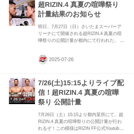
超RIZIN.4 真夏の喧嘩祭り
屋大会 公開計量 概要 配信日時 2025年9月
27日（土）15:15〜 YouTubeライブ配信
計量結果のお知らせ
Youtubeチャンネルでは、記者会見のLIVE
配信や試合動画、選手のインタビュー動画
明日、7月27日（日）さいたまスーパーア
など様々なコンテンツを随時アップロード
リーナにて開催される超RIZIN.4 真夏の喧
しているぞ！最新の...
嘩祭りの公開計量が都内にて行われた。 会
場にはマスコミ、そして公開計量観覧に当
選したファンが見つめる中、フェイスオフ
が行われた。緊張感に満ちた公開計量の様
子はRIZIN FF公式Youtubeチャンネルで公
開中！大会前に必ずチェックしよう！ 第10
7/26(土)15:15よりライブ配
試合／伊澤星花 vs. シン・ユジンについて
第10試合／伊澤星花 vs. シン・ユジンにつ
信！超RIZIN.4 真夏の喧嘩
いて、本日行われた公式計量でシン・ユジ
祭り 公開計量
ンが規定体重（52.00kg）を0.85kg超過した
為、RIZIN MMAルールに基づき、次のとお
7月26日（土）15:15より都内某所にて、超
り条件付きにて試合を実施いたしま...
RIZIN.4 真夏の喧嘩祭りの公開計量が行わ
れるぞ！この模様はRIZIN FF公式Youtube