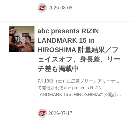
鍛え上げられた肉体、そして張りつめた空
気の中で行われるフェイスオフをYouTube
ライブ配信でチェックしよう！ RIZIN.54
公開計量 概要 配信日時 2026年8月10日
abc presents RIZIN
（月）14時半〜 YouTubeライブ配信 公開計
量のライブ配信は開始時間になりました
LANDMARK 15 in
ら、以下よりご視聴可能になります。
HIROSHIMA 計量結果／フ
※URLは公開直前に有効化される場合がご
ざいます ※「チャンネル登録&通知ON」
ェイスオフ、身長差、リー
推奨 Youtubeチャンネルでは、...
チ差も掲載中
7月18日（土）に広島グリーンアリーナに
て開催されるabc presents RIZIN
LANDMARK 15 in HIROSHIMAの公開計量
が、広島県某所にて行われた。 会場にはマ
スコミ、そして公開計量を観覧しに来たフ
ァンが見つめる中、フェイスオフが行われ
た。緊張感に満ちた公開計量の様子は
RIZIN FF公式Youtubeチャンネルで公開