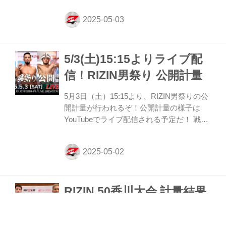
われた。緊張感に満ちた公開計量の様子は
RIZIN FF公式Youtubeチャンネルで公開
中！大会前に必ずチェックしよう！ 第10試
合／RIZIN WORLD GP 2025 ヘビー級トー
5/3(土)15:15よりライブ配
ナメント一回戦 マレク・サモチュク vs. ダ
ニエル・ジェームスについて ダニエル・ジ
信！RIZIN男祭り 公開計量
ェームスは公式計量において、上限体重
120kgを0.8kgオーバーとなりました。
5月3日（土）15:15より、RIZIN男祭りの公
「RIZINワールドグランプリ2025ヘビー級
開計量が行われるぞ！公開計量の様子は
トーナメント特別規程」に則り、ダニエ...
YouTubeでライブ配信される予定だ！ 戦い
を翌日に控えたファイター達の鍛え上げら
れた肉体、そして張りつめた空気の中で行
われるフェイスオフを、是非YouTubeライ
ブでチェックしよう！ RIZIN男祭り 公開計
量 概要 配信日時 2025年5月3日（土）
RIZIN.50香川大会 計量結果
15:15〜 YouTubeライブ配信 Youtubeチャン
ネルでは、記者会見のLIVE配信や試合動
のお知らせ
画、選手のインタビュー動画など様々なコ
ンテンツを随時アップロードしているぞ！