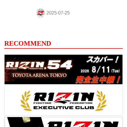
チャンネルでライブ配信もされる予定だ！
戦いを翌日に控えたファイター達の鍛え上
げられた肉体、そして張りつめた空気の中
で行われるフェイスオフを是非、YouTube
ライブ配信でチェックしよう！ 超RIZIN.4
真夏の喧嘩祭り 公開計量 概要 配信日時
2025年7月26日（土）15:15〜 YouTubeライ
RECOMMEND
ブ配信 Youtubeチャンネルでは、記者会見
のLIVE配信や試合動画、選手のインタビュ
ー動画など様々なコンテンツを随時アップ
ロードしているぞ...