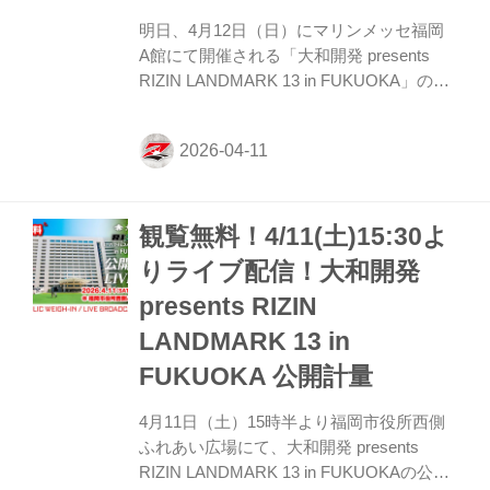
明日、4月12日（日）にマリンメッセ福岡
A館にて開催される「大和開発 presents
RIZIN LANDMARK 13 in FUKUOKA」の公
開計量が、福岡市役所西側ふれあい広場に
て行われた。 会場にはマスコミ、そして公
開計量会場に集まった大勢のファンが見つ
める中、フェイスオフが行われた。緊張感
に満ちた公開計量の様子はRIZIN FF公式
観覧無料！4/11(土)15:30よ
Youtubeチャンネルで公開中！大会前に必
ずチェックしよう！ 大和開発 presents
りライブ配信！大和開発
RIZIN LANDMARK 13 in FUKUOKA 公開計
presents RIZIN
量（YouTube） 第3試合／ヌルハン・ズマ
ガジー vs. 天弥について 本日行われ...
LANDMARK 13 in
FUKUOKA 公開計量
4月11日（土）15時半より福岡市役所西側
ふれあい広場にて、大和開発 presents
RIZIN LANDMARK 13 in FUKUOKAの公開