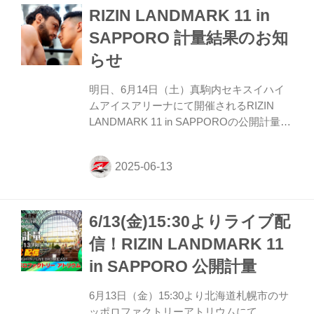
RIZIN LANDMARK 11 in
SAPPORO 計量結果のお知
らせ
明日、6月14日（土）真駒内セキスイハイ
ムアイスアリーナにて開催されるRIZIN
LANDMARK 11 in SAPPOROの公開計量が
札幌市のサッポロファクトリーアトリウム
にて行われた。 会場にはマスコミ、そして
たくさんのファンが見つめる中フェイスオ
フが行われた。緊張感に満ちた公開計量の
様子はRIZIN FF公式Youtubeチャンネルで
6/13(金)15:30よりライブ配
公開中！大会前に必ずチェックしよう！ 第
4試合／上野空大 vs. ファーパヤップ・
信！RIZIN LANDMARK 11
GRABSについて 第4試合／上野空大 vs. フ
in SAPPORO 公開計量
ァーパヤップ・GRABSについて、本日行
われた公式計量でファーパヤップが規定体
6月13日（金）15:30より北海道札幌市のサ
重（64.00kg）を0.90kg超過し...
ッポロファクトリーアトリウムにて、