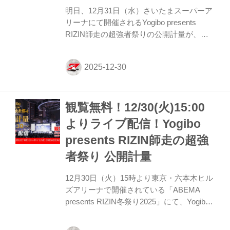
明日、12月31日（水）さいたまスーパーア
リーナにて開催されるYogibo presents
RIZIN師走の超強者祭りの公開計量が、東
京・六本木ヒルズアリーナ「ABEMA
presents RIZIN冬祭り2025」にて行われ
た。 会場にはマスコミ、そして公開計量観
覧に当選したファンが見つめる中、フェイ
スオフが行われた。緊張感に満ちた公開計
観覧無料！12/30(火)15:00
量の様子はRIZIN FF公式Youtubeチャンネ
ルで公開中！大会前に必ずチェックしよ
よりライブ配信！Yogibo
う！ Yogibo presents RIZIN師走の超強者祭
presents RIZIN師走の超強
り 公開計量（YouTube） 第15試合 フェザ
ー級タイトルマッチ／ラジャブアリ・シェ
者祭り 公開計量
イドゥラエ...
12月30日（火）15時より東京・六本木ヒル
ズアリーナで開催されている「ABEMA
presents RIZIN冬祭り2025」にて、Yogibo
presents RIZIN師走の超強者祭りの公開計
量が行われるぞ！ 今回の公開計量は、なん