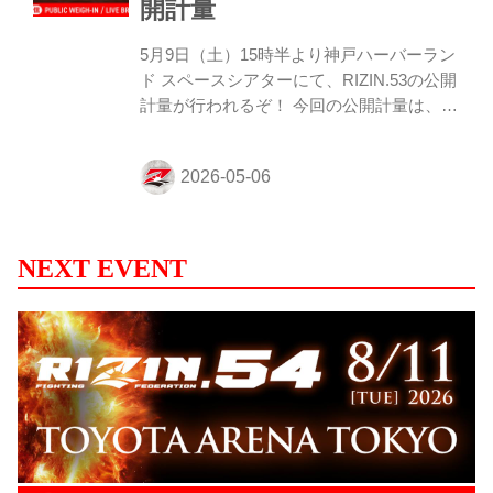
開計量
フ vs. ルイス・グスタボ 第11試合／ライト
級タイトルマッチ イルホム・ノジモフ vs.
5月9日（土）15時半より神戸ハーバーラン
ルイス・グスタボ6 RIZIN ...
ド スペースシアターにて、RIZIN.53の公開
計量が行われるぞ！ 今回の公開計量は、な
んと観覧無料！またこの模様はRIZIN FF公
式Youtubeチャンネルでライブ配信もされ
る予定だ。 戦いを翌日に控えたファイター
達の鍛え上げられた肉体、そして張りつめ
た空気の中で行われるフェイスオフを是
非、会場で、またはYouTubeライブ配信で
NEXT EVENT
チェックしよう！ RIZIN.53 公開計量 概要
配信日時 2026年5月9日（土）15:30〜 開催
場所 ご来場の方は観覧無料！！ 神戸ハー
バーランド スペースシアター 〒650-0044
神戸市中央区東川崎町1...