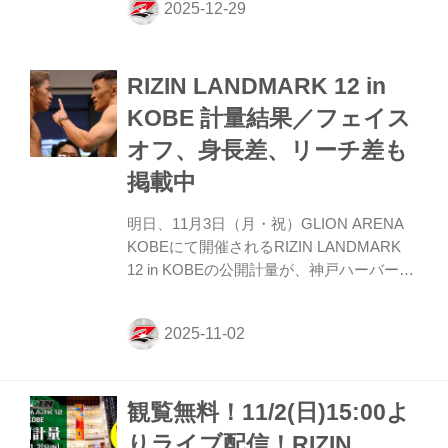
と観覧無料！またこの模様はRIZIN FF公式
Youtubeチャンネルでライブ配信もされる
予定だ。 戦いを翌日に控えたファイター達
RIZIN LANDMARK 12 in
の鍛え上げられた肉体、そして張りつめた
空気の中で行われるフェイスオフを是非、
KOBE 計量結果／フェイス
会場で、またはYouTubeライブ配信でチェ
オフ、身長差、リーチ差も
ックしよう！ Yogibo presents RIZIN師走の
超強者祭り 公開計量 概要 配信日時 20...
掲載中
明日、11月3日（月・祝）GLION ARENA
KOBEにて開催されるRIZIN LANDMARK
12 in KOBEの公開計量が、神戸ハーバーラ
ンド スペースシアターにて行われた。 会
場にはマスコミ、そして公開計量観覧に当
選したファンが見つめる中、フェイスオフ
が行われた。緊張感に満ちた公開計量の様
子はRIZIN FF公式Youtubeチャンネルで公
観覧無料！11/2(日)15:00よ
開中！大会前に必ずチェックしよう！ 【試
合中止】第12試合／ヴガール・ケラモフ
りライブ配信！RIZIN