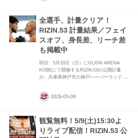
れるフェイスオフをYouTubeライブ配信で
チェックしよう！ RIZIN LANDMARK 14 in
全選手、計量クリア！
SENDAI 公開計量 概要 配信日時 2026年6
月5日（金）14時半〜 YouTubeライブ配信
RIZIN.53 計量結果／フェイ
Youtubeチャンネルでは、記者会見のLIVE
スオフ、身長差、リーチ差
配信や試合動画、選手のインタビュー動画
など様々なコンテンツを随時アップロ...
も掲載中
明日、5月10日（日）にGLION ARENA
KOBEにて開催するRIZIN.53の公開計量
が、兵庫県神戸市の神戸ハーバーランド ス
ペースシアターにて行われた。 会場にはマ
スコミ、そして公開計量を観覧しに来たフ
ァンが見つめる中、フェイスオフが行われ
た。緊張感に満ちた公開計量の様子は
RIZIN FF公式Youtubeチャンネルで公開
観覧無料！5/9(土)15:30よ
中！大会前に必ずチェックしよう！
RIZIN.53 公開計量（YouTube） 第11試合／
りライブ配信！RIZIN.53 公
ライト級タイトルマッチ イルホム・ノジモ