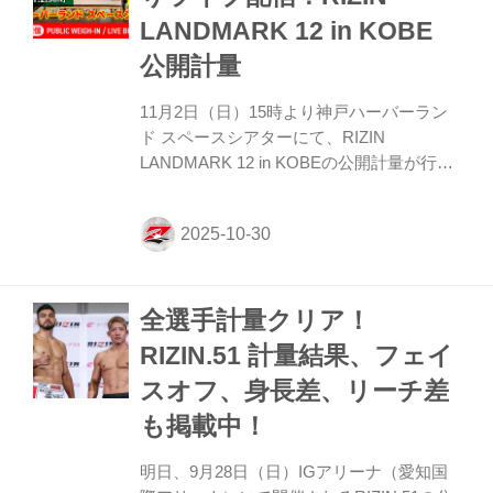
vs. 松嶋こよみ ヴガール・ケラモフがウィ
LANDMARK 12 in KOBE
ルス性胃腸炎と診断されドクターストップ
となりました。よって、ヴガール・ケラモ
公開計量
フ vs. 松嶋こよみの試合は中止とな...
11月2日（日）15時より神戸ハーバーラン
ド スペースシアターにて、RIZIN
LANDMARK 12 in KOBEの公開計量が行わ
れるぞ！ 今回の公開計量は、なんと観覧無
料！またこの模様はRIZIN FF公式Youtube
チャンネルでライブ配信もされる予定だ。
戦いを翌日に控えたファイター達の鍛え上
げられた肉体、そして張りつめた空気の中
全選手計量クリア！
で行われるフェイスオフを是非、会場で、
またはYouTubeライブ配信でチェックしよ
RIZIN.51 計量結果、フェイ
う！ RIZIN LANDMARK 12 in KOBE 公開計
スオフ、身長差、リーチ差
量 概要 配信日時 2025年11月2日（日）
15:00〜 開催場所 ご来場の方は観覧無
も掲載中！
料！！ 神戸ハーバ...
明日、9月28日（日）IGアリーナ（愛知国