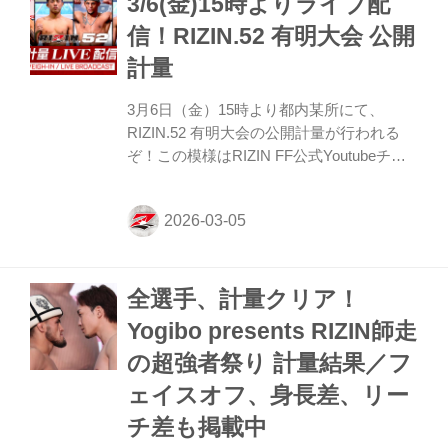
3/6(金)15時よりライブ配
（YouTube） 第12試合／秋元強真 vs. パッ
チー・ミックス 第12試合／秋元強真 vs. パ
信！RIZIN.52 有明大会 公開
ッチー・ミックス7 RIZIN MMAルール：5
計量
分 3R（66.0kg契約） 秋元強真（66.00kg）
vs. パッチー・ミックス（65.95kg） 選手名
3月6日（金）15時より都内某所にて、
...
RIZIN.52 有明大会の公開計量が行われる
ぞ！この模様はRIZIN FF公式Youtubeチャ
ンネルでライブ配信もされる予定だ！ 戦い
を翌日に控えたファイター達の鍛え上げら
れた肉体、そして張りつめた空気の中で行
われるフェイスオフを是非、YouTubeライ
ブ配信でチェックしよう！ RIZIN.52 有明
全選手、計量クリア！
大会 公開計量 概要 配信日時 2026年3月6日
（金）15:00〜 YouTubeライブ配信 Youtube
Yogibo presents RIZIN師走
チャンネルでは、記者会見のLIVE配信や試
の超強者祭り 計量結果／フ
合動画、選手のインタビュー動画など様々
なコンテンツを随時アップロードしている
ェイスオフ、身長差、リー
ぞ！最新の動画を見逃さ...
チ差も掲載中