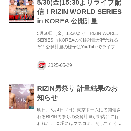
5/30(金)15:30よりライブ配
試合／大原樹理 vs. ジョニー・ケースにつ
いて 第9試合／大原樹理 vs. ジョニー・ケ
信！RIZIN WORLD SERIES
ースについて、本日行われた公式計量でジ
in KOREA 公開計量
ョニー・ケースが規定体重（71.00kg）を
0.33kg超過した為、公式ルール第7条第4項
5月30日（金）15:30より、RIZIN WORLD
および第5...
SERIES in KOREAの公開計量が行われる
ぞ！公開計量の様子はYouTubeでライブ配
信される予定だ！ 戦いを翌日に控えたファ
イター達の鍛え上げられた肉体、そして張
りつめた空気の中で行われるフェイスオフ
を、是非YouTubeライブでチェックしよ
う！ RIZIN WORLD SERIES in KOREA 公
RIZIN男祭り 計量結果のお
開計量 概要 配信日時 2025年5月30日
（金）15:30〜 YouTubeライブ配信 Youtube
知らせ
チャンネルでは、記者会見のLIVE配信や試
合動画、選手のインタビュー動画など様々
明日、5月4日（日）東京ドームにて開催さ
なコンテンツを随時アップロードしてい
れるRIZIN男祭りの公開計量が都内にて行
る...
われた。 会場にはマスコミ、そしてたくさ
んのファンが見つめる中フェイスオフが行