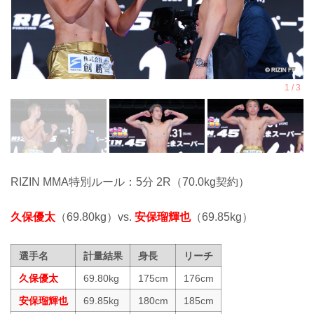
RIZIN MMA特別ルール：5分 2R（70.0kg契約）
久保優太
（69.80kg）vs.
安保瑠輝也
（69.85kg）
選手名
計量結果
身長
リーチ
久保優太
69.80kg
175cm
176cm
安保瑠輝也
69.85kg
180cm
185cm