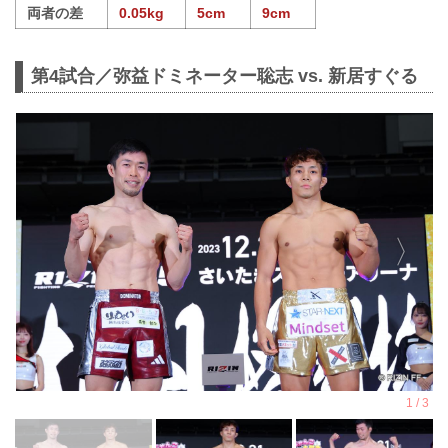
両者の差
0.05kg
5cm
9cm
第4試合／弥益ドミネーター聡志 vs. 新居すぐる