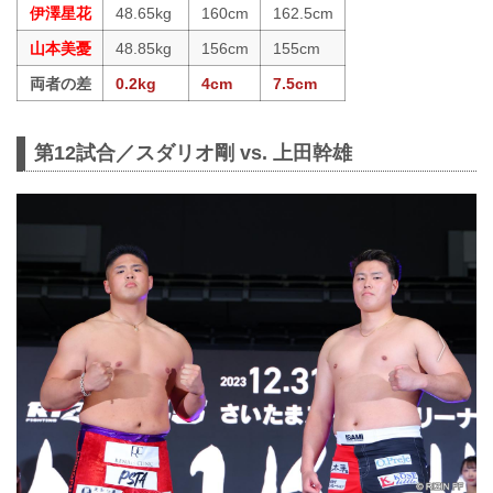
伊澤星花
48.65kg
160cm
162.5cm
山本美憂
48.85kg
156cm
155cm
両者の差
0.2kg
4cm
7.5cm
第12試合／スダリオ剛 vs. 上田幹雄