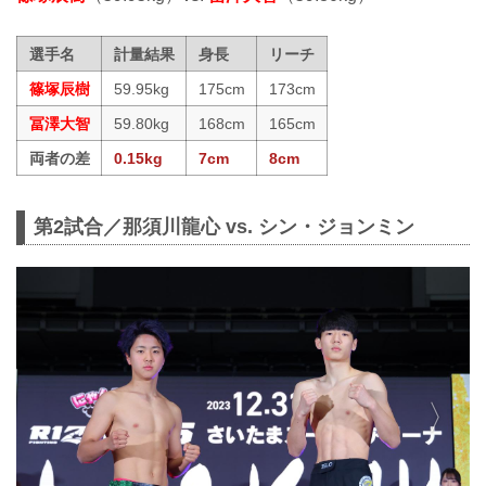
選手名
計量結果
身長
リーチ
篠塚辰樹
59.95kg
175cm
173cm
冨澤大智
59.80kg
168cm
165cm
両者の差
0.15kg
7cm
8cm
第2試合／那須川龍心 vs. シン・ジョンミン