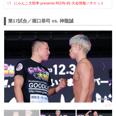
にゃんこ大戦争 presents RIZIN.45 大会情報／チケット
第17試合／堀口恭司 vs. 神龍誠