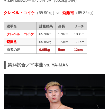
RIZIN MMAルール：5分 3R（66.0kg契約）
クレベル・コイケ
（65.90kg）vs.
斎藤裕
（65.85kg）
選手名
計量結果
身長
リーチ
クレベル・コイケ
65.90kg
178cm
183cm
斎藤裕
65.85kg
173cm
171cm
両者の差
0.05kg
5cm
12cm
第14試合／平本蓮 vs. YA-MAN