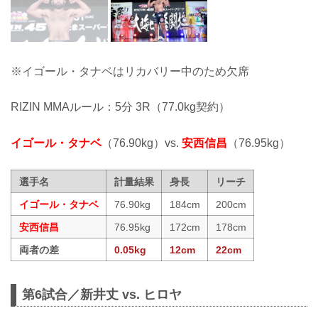
※イゴール・タナベはリカバリー中のため欠席
RIZIN MMAルール：5分 3R（77.0kg契約）
イゴール・タナベ
（76.90kg）vs.
安西信昌
（76.95kg）
選手名
計量結果
身長
リーチ
イゴール・タナベ
76.90kg
184cm
200cm
安西信昌
76.95kg
172cm
178cm
両者の差
0.05kg
12cm
22cm
第6試合／新井丈 vs. ヒロヤ