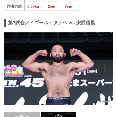
両者の差
0.05kg
2cm
7cm
第7試合／イゴール・タナベ vs. 安西信昌