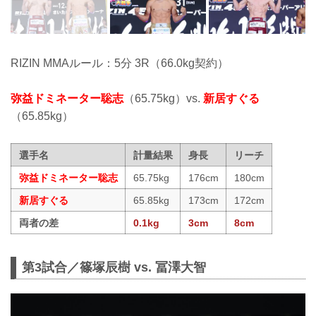
RIZIN MMAルール：5分 3R（66.0kg契約）
弥益ドミネーター聡志
（65.75kg）vs.
新居すぐる
（65.85kg）
選手名
計量結果
身長
リーチ
弥益ドミネーター聡志
65.75kg
176cm
180cm
新居すぐる
65.85kg
173cm
172cm
両者の差
0.1kg
3cm
8cm
第3試合／篠塚辰樹 vs. 冨澤大智