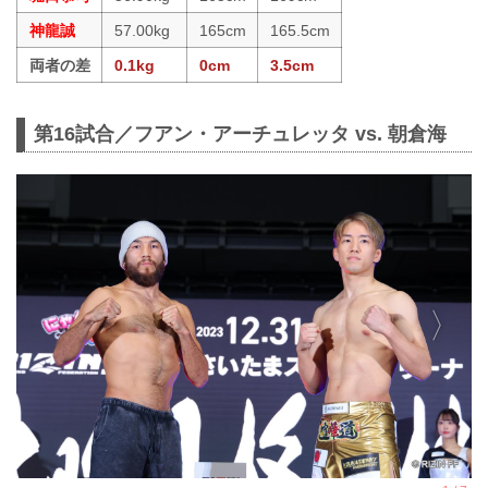
神龍誠
57.00kg
165cm
165.5cm
両者の差
0.1kg
0cm
3.5cm
第16試合／フアン・アーチュレッタ vs. 朝倉海