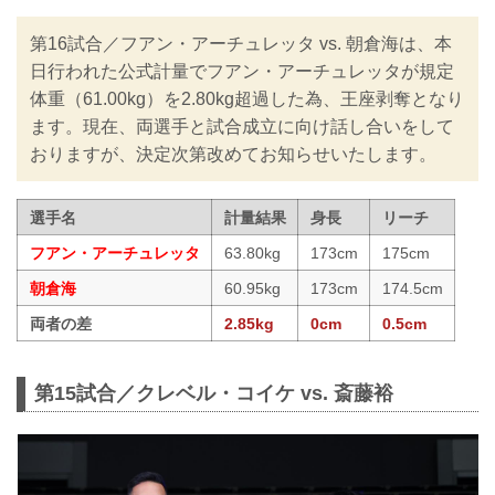
第16試合／フアン・アーチュレッタ vs. 朝倉海は、本
日行われた公式計量でフアン・アーチュレッタが規定
体重（61.00kg）を2.80kg超過した為、王座剥奪となり
ます。現在、両選手と試合成立に向け話し合いをして
おりますが、決定次第改めてお知らせいたします。
選手名
計量結果
身長
リーチ
フアン・アーチュレッタ
63.80kg
173cm
175cm
朝倉海
60.95kg
173cm
174.5cm
両者の差
2.85kg
0cm
0.5cm
第15試合／クレベル・コイケ vs. 斎藤裕