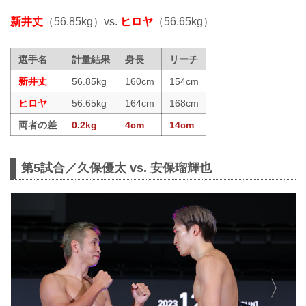
新井丈
（56.85kg）vs.
ヒロヤ
（56.65kg）
選手名
計量結果
身長
リーチ
新井丈
56.85kg
160cm
154cm
ヒロヤ
56.65kg
164cm
168cm
両者の差
0.2kg
4cm
14cm
第5試合／久保優太 vs. 安保瑠輝也