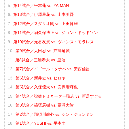
第14試合／平本蓮 vs. YA-MAN
第13試合／伊澤星花 vs. 山本美憂
第12試合／スダリオ剛 vs. 上田幹雄
第11試合／扇久保博正 vs. ジョン・ドッドソン
第10試合／元谷友貴 vs. ヴィンス・モラレス
第9試合／太田忍 vs. 芦澤竜誠
第8試合／三浦孝太 vs. 皇治
第7試合／イゴール・タナベ vs. 安西信昌
第6試合／新井丈 vs. ヒロヤ
第5試合／久保優太 vs. 安保瑠輝也
第4試合／弥益ドミネーター聡志 vs. 新居すぐる
第3試合／篠塚辰樹 vs. 冨澤大智
第2試合／那須川龍心 vs. シン・ジョンミン
第1試合／YUSHI vs. 平本丈