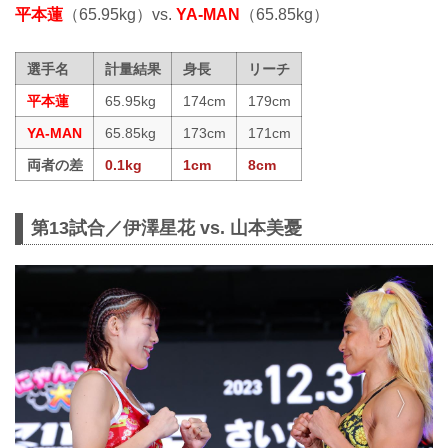
平本蓮
（65.95kg）vs.
YA-MAN
（65.85kg）
選手名
計量結果
身長
リーチ
平本蓮
65.95kg
174cm
179cm
YA-MAN
65.85kg
173cm
171cm
両者の差
0.1kg
1cm
8cm
第13試合／伊澤星花 vs. 山本美憂