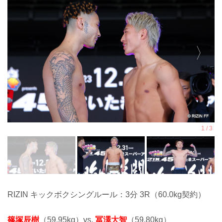
RIZIN キックボクシングルール：3分 3R（60.0kg契約）
篠塚辰樹
（59.95kg）vs.
冨澤大智
（59.80kg）