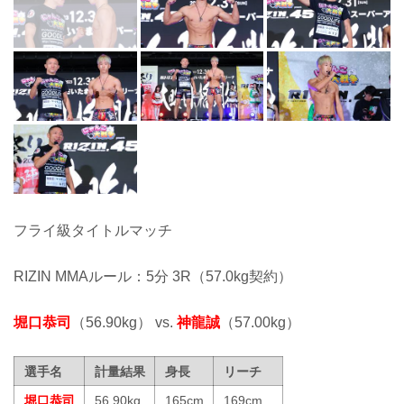
フライ級タイトルマッチ
RIZIN MMAルール：5分 3R（57.0kg契約）
堀口恭司
（56.90kg） vs.
神龍誠
（57.00kg）
選手名
計量結果
身長
リーチ
堀口恭司
56.90kg
165cm
169cm