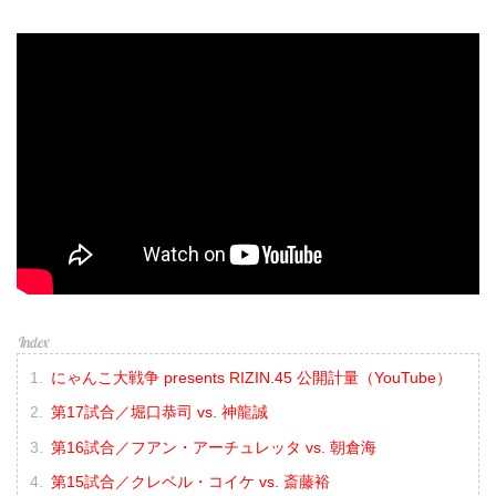
にゃんこ大戦争 presents RIZIN.45 公開計量（YouTube）
第17試合／堀口恭司 vs. 神龍誠
第16試合／フアン・アーチュレッタ vs. 朝倉海
第15試合／クレベル・コイケ vs. 斎藤裕