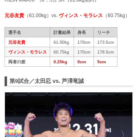
元谷友貴
（61.00kg）vs.
ヴィンス・モラレス
（60.75kg）
選手名
計量結果
身長
リーチ
元谷友貴
61.00kg
170cm
173.5cm
ヴィンス・モラレス
60.75kg
170cm
178.5cm
両者の差
0.25kg
0cm
5cm
第9試合／太田忍 vs. 芦澤竜誠