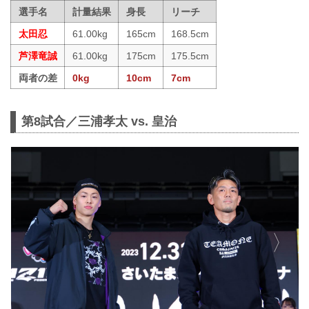
選手名
計量結果
身長
リーチ
太田忍
61.00kg
165cm
168.5cm
芦澤竜誠
61.00kg
175cm
175.5cm
両者の差
0kg
10cm
7cm
第8試合／三浦孝太 vs. 皇治