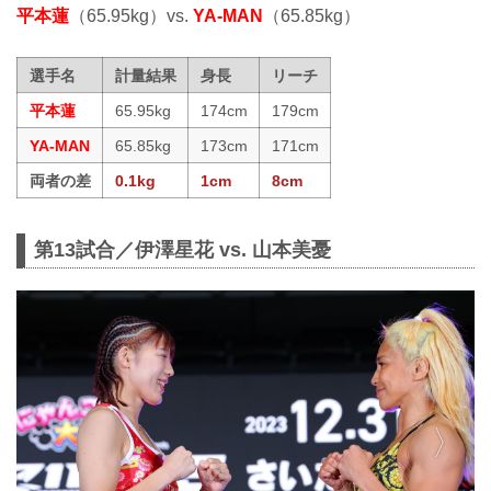
平本蓮
（65.95kg）vs.
YA-MAN
（65.85kg）
選手名
計量結果
身長
リーチ
平本蓮
65.95kg
174cm
179cm
YA-MAN
65.85kg
173cm
171cm
両者の差
0.1kg
1cm
8cm
第13試合／伊澤星花 vs. 山本美憂