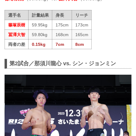
選手名
計量結果
身長
リーチ
篠塚辰樹
59.95kg
175cm
173cm
冨澤大智
59.80kg
168cm
165cm
両者の差
0.15kg
7cm
8cm
第2試合／那須川龍心 vs. シン・ジョンミン