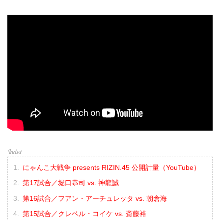
にゃんこ大戦争 presents RIZIN.45 公開計量（YouTube）
第17試合／堀口恭司 vs. 神龍誠
第16試合／フアン・アーチュレッタ vs. 朝倉海
第15試合／クレベル・コイケ vs. 斎藤裕