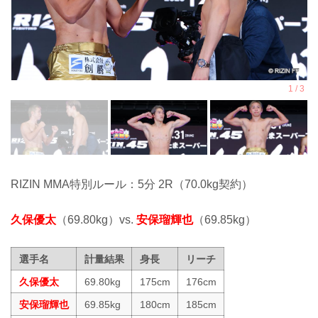
RIZIN MMA特別ルール：5分 2R（70.0kg契約）
久保優太
（69.80kg）vs.
安保瑠輝也
（69.85kg）
選手名
計量結果
身長
リーチ
久保優太
69.80kg
175cm
176cm
安保瑠輝也
69.85kg
180cm
185cm