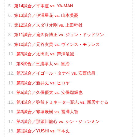
第14試合／平本蓮 vs. YA-MAN
第13試合／伊澤星花 vs. 山本美憂
第12試合／スダリオ剛 vs. 上田幹雄
第11試合／扇久保博正 vs. ジョン・ドッドソン
第10試合／元谷友貴 vs. ヴィンス・モラレス
第9試合／太田忍 vs. 芦澤竜誠
第8試合／三浦孝太 vs. 皇治
第7試合／イゴール・タナベ vs. 安西信昌
第6試合／新井丈 vs. ヒロヤ
第5試合／久保優太 vs. 安保瑠輝也
第4試合／弥益ドミネーター聡志 vs. 新居すぐる
第3試合／篠塚辰樹 vs. 冨澤大智
第2試合／那須川龍心 vs. シン・ジョンミン
第1試合／YUSHI vs. 平本丈