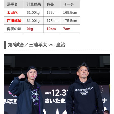
選手名
計量結果
身長
リーチ
太田忍
61.00kg
165cm
168.5cm
芦澤竜誠
61.00kg
175cm
175.5cm
両者の差
0kg
10cm
7cm
第8試合／三浦孝太 vs. 皇治