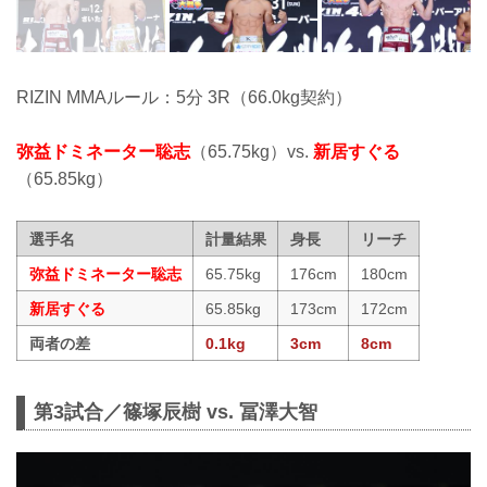
RIZIN MMAルール：5分 3R（66.0kg契約）
弥益ドミネーター聡志
（65.75kg）vs.
新居すぐる
（65.85kg）
選手名
計量結果
身長
リーチ
弥益ドミネーター聡志
65.75kg
176cm
180cm
新居すぐる
65.85kg
173cm
172cm
両者の差
0.1kg
3cm
8cm
第3試合／篠塚辰樹 vs. 冨澤大智