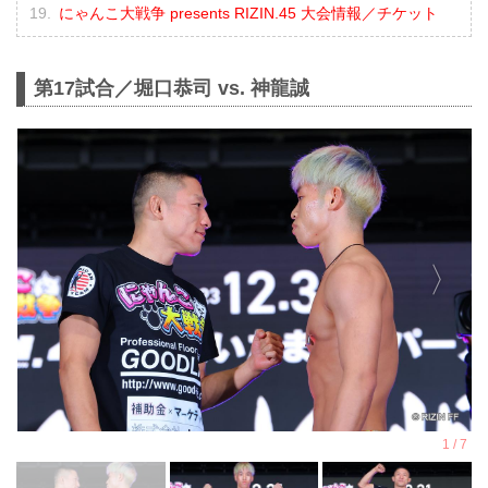
にゃんこ大戦争 presents RIZIN.45 大会情報／チケット
第17試合／堀口恭司 vs. 神龍誠