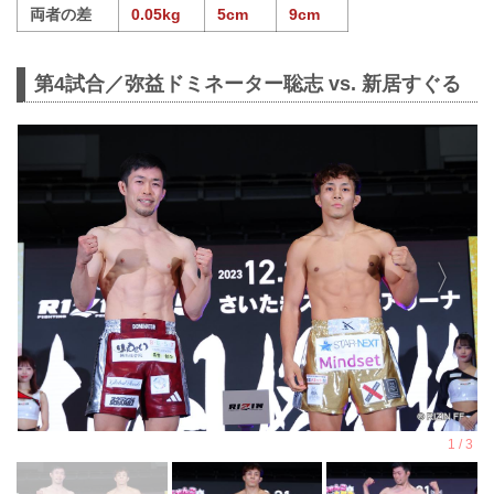
両者の差
0.05kg
5cm
9cm
第4試合／弥益ドミネーター聡志 vs. 新居すぐる