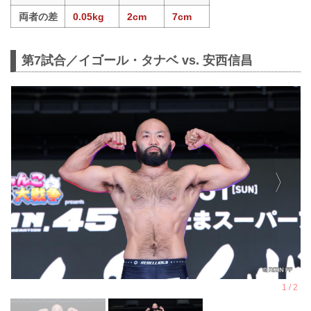
両者の差
0.05kg
2cm
7cm
第7試合／イゴール・タナベ vs. 安西信昌