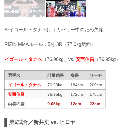
※イゴール・タナベはリカバリー中のため欠席
RIZIN MMAルール：5分 3R（77.0kg契約）
イゴール・タナベ
（76.90kg）vs.
安西信昌
（76.95kg）
選手名
計量結果
身長
リーチ
イゴール・タナベ
76.90kg
184cm
200cm
安西信昌
76.95kg
172cm
178cm
両者の差
0.05kg
12cm
22cm
第6試合／新井丈 vs. ヒロヤ