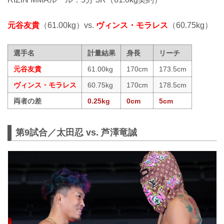
元谷友貴
（61.00kg）vs.
ヴィンス・モラレス
（60.75kg）
選手名
計量結果
身長
リーチ
元谷友貴
61.00kg
170cm
173.5cm
ヴィンス・モラレス
60.75kg
170cm
178.5cm
両者の差
0.25kg
0cm
5cm
第9試合／太田忍 vs. 芦澤竜誠