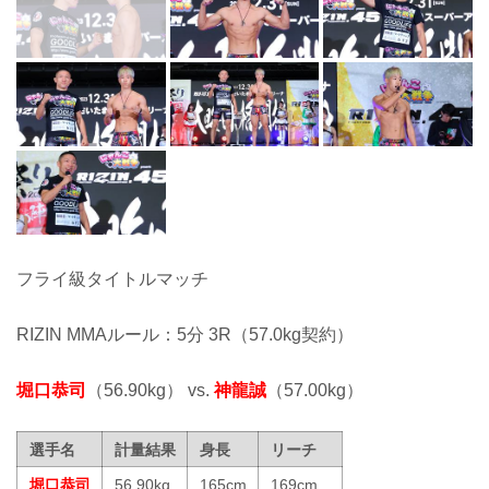
フライ級タイトルマッチ
RIZIN MMAルール：5分 3R（57.0kg契約）
堀口恭司
（56.90kg） vs.
神龍誠
（57.00kg）
選手名
計量結果
身長
リーチ
堀口恭司
56.90kg
165cm
169cm