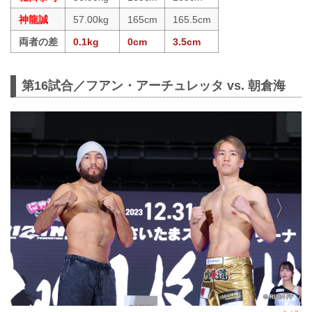
神龍誠
57.00kg
165cm
165.5cm
両者の差
0.1kg
0cm
3.5cm
第16試合／フアン・アーチュレッタ vs. 朝倉海