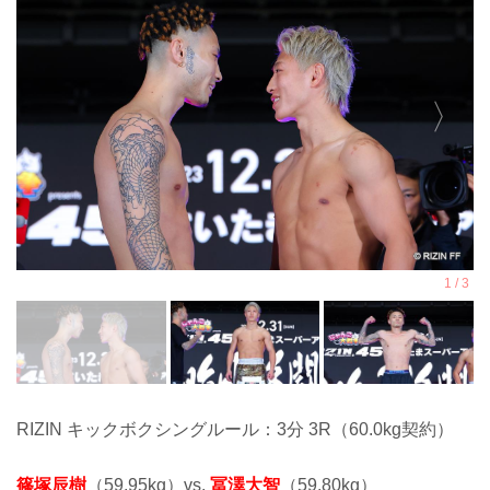
RIZIN キックボクシングルール：3分 3R（60.0kg契約）
篠塚辰樹
（59.95kg）vs.
冨澤大智
（59.80kg）