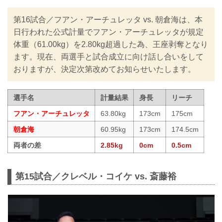
第16試合／フアン・アーチュレッタ vs. 朝倉海は、本
日行われた公式計量でフアン・アーチュレッタが規定
体重（61.00kg）を2.80kg超過した為、王座剥奪となり
ます。現在、両選手と試合成立に向け話し合いをして
おりますが、決定次第改めてお知らせいたします。
選手名
計量結果
身長
リーチ
フアン・アーチュレッタ
63.80kg
173cm
175cm
朝倉海
60.95kg
173cm
174.5cm
両者の差
2.85kg
0cm
0.5cm
第15試合／クレベル・コイケ vs. 斎藤裕