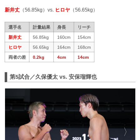
新井丈
（56.85kg）vs.
ヒロヤ
（56.65kg）
選手名
計量結果
身長
リーチ
新井丈
56.85kg
160cm
154cm
ヒロヤ
56.65kg
164cm
168cm
両者の差
0.2kg
4cm
14cm
第5試合／久保優太 vs. 安保瑠輝也