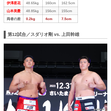
伊澤星花
48.65kg
160cm
162.5cm
山本美憂
48.85kg
156cm
155cm
両者の差
0.2kg
4cm
7.5cm
第12試合／スダリオ剛 vs. 上田幹雄