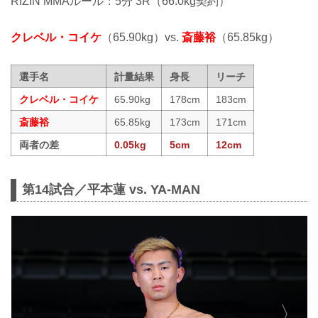
RIZIN MMAルール：5分 3R（66.0kg契約）
クレベル・コイケ
（65.90kg）vs.
斎藤裕
（65.85kg）
選手名
計量結果
身長
リーチ
クレベル・コイケ
65.90kg
178cm
183cm
斎藤裕
65.85kg
173cm
171cm
両者の差
0.05kg
5cm
12cm
第14試合／平本蓮 vs. YA-MAN