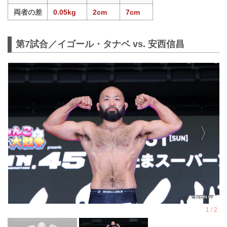
両者の差
0.05kg
2cm
7cm
第7試合／イゴール・タナベ vs. 安西信昌