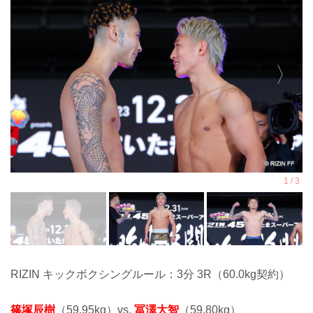
RIZIN キックボクシングルール：3分 3R（60.0kg契約）
篠塚辰樹
（59.95kg）vs.
冨澤大智
（59.80kg）