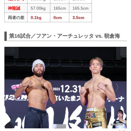
神龍誠
57.00kg
165cm
165.5cm
両者の差
0.1kg
0cm
3.5cm
第16試合／フアン・アーチュレッタ vs. 朝倉海