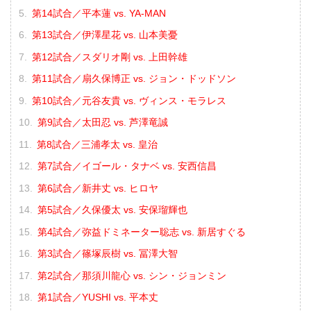
第14試合／平本蓮 vs. YA-MAN
第13試合／伊澤星花 vs. 山本美憂
第12試合／スダリオ剛 vs. 上田幹雄
第11試合／扇久保博正 vs. ジョン・ドッドソン
第10試合／元谷友貴 vs. ヴィンス・モラレス
第9試合／太田忍 vs. 芦澤竜誠
第8試合／三浦孝太 vs. 皇治
第7試合／イゴール・タナベ vs. 安西信昌
第6試合／新井丈 vs. ヒロヤ
第5試合／久保優太 vs. 安保瑠輝也
第4試合／弥益ドミネーター聡志 vs. 新居すぐる
第3試合／篠塚辰樹 vs. 冨澤大智
第2試合／那須川龍心 vs. シン・ジョンミン
第1試合／YUSHI vs. 平本丈