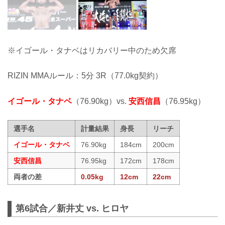
※イゴール・タナベはリカバリー中のため欠席
RIZIN MMAルール：5分 3R（77.0kg契約）
イゴール・タナベ
（76.90kg）vs.
安西信昌
（76.95kg）
選手名
計量結果
身長
リーチ
イゴール・タナベ
76.90kg
184cm
200cm
安西信昌
76.95kg
172cm
178cm
両者の差
0.05kg
12cm
22cm
第6試合／新井丈 vs. ヒロヤ