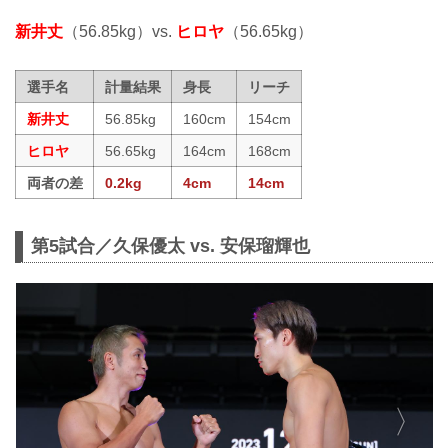
新井丈
（56.85kg）vs.
ヒロヤ
（56.65kg）
選手名
計量結果
身長
リーチ
新井丈
56.85kg
160cm
154cm
ヒロヤ
56.65kg
164cm
168cm
両者の差
0.2kg
4cm
14cm
第5試合／久保優太 vs. 安保瑠輝也