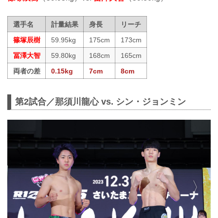
選手名
計量結果
身長
リーチ
篠塚辰樹
59.95kg
175cm
173cm
冨澤大智
59.80kg
168cm
165cm
両者の差
0.15kg
7cm
8cm
第2試合／那須川龍心 vs. シン・ジョンミン