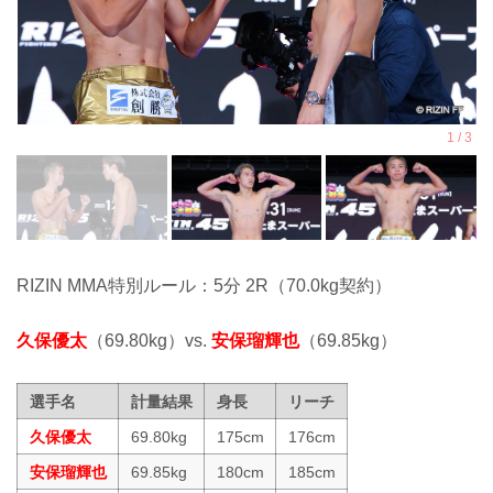
RIZIN MMA特別ルール：5分 2R（70.0kg契約）
久保優太
（69.80kg）vs.
安保瑠輝也
（69.85kg）
選手名
計量結果
身長
リーチ
久保優太
69.80kg
175cm
176cm
安保瑠輝也
69.85kg
180cm
185cm