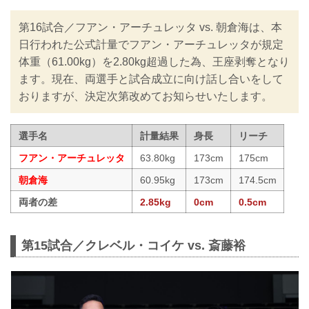
第16試合／フアン・アーチュレッタ vs. 朝倉海は、本
日行われた公式計量でフアン・アーチュレッタが規定
体重（61.00kg）を2.80kg超過した為、王座剥奪となり
ます。現在、両選手と試合成立に向け話し合いをして
おりますが、決定次第改めてお知らせいたします。
選手名
計量結果
身長
リーチ
フアン・アーチュレッタ
63.80kg
173cm
175cm
朝倉海
60.95kg
173cm
174.5cm
両者の差
2.85kg
0cm
0.5cm
第15試合／クレベル・コイケ vs. 斎藤裕