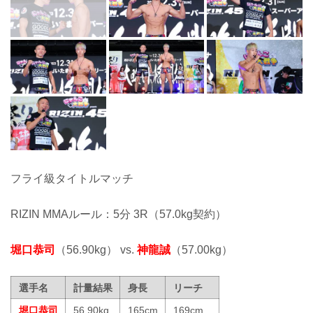
フライ級タイトルマッチ
RIZIN MMAルール：5分 3R（57.0kg契約）
堀口恭司
（56.90kg） vs.
神龍誠
（57.00kg）
選手名
計量結果
身長
リーチ
堀口恭司
56.90kg
165cm
169cm