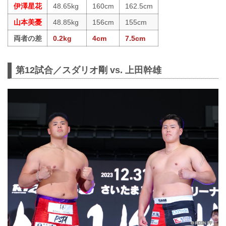
伊澤星花
48.65kg
160cm
162.5cm
山本美憂
48.85kg
156cm
155cm
両者の差
0.2kg
4cm
7.5cm
第12試合／スダリオ剛 vs. 上田幹雄