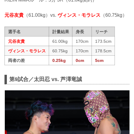
元谷友貴
（61.00kg）vs.
ヴィンス・モラレス
（60.75kg）
選手名
計量結果
身長
リーチ
元谷友貴
61.00kg
170cm
173.5cm
ヴィンス・モラレス
60.75kg
170cm
178.5cm
両者の差
0.25kg
0cm
5cm
第9試合／太田忍 vs. 芦澤竜誠