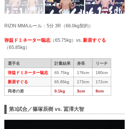
RIZIN MMAルール：5分 3R（66.0kg契約）
弥益ドミネーター聡志
（65.75kg）vs.
新居すぐる
（65.85kg）
選手名
計量結果
身長
リーチ
弥益ドミネーター聡志
65.75kg
176cm
180cm
新居すぐる
65.85kg
173cm
172cm
両者の差
0.1kg
3cm
8cm
第3試合／篠塚辰樹 vs. 冨澤大智