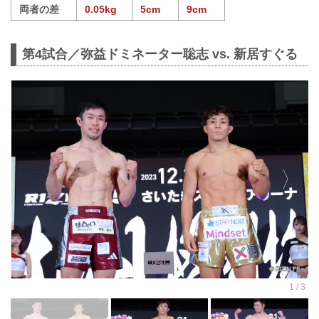
両者の差
0.05kg
5cm
9cm
第4試合／弥益ドミネーター聡志 vs. 新居すぐる