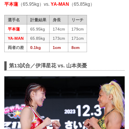
平本蓮
（65.95kg）vs.
YA-MAN
（65.85kg）
選手名
計量結果
身長
リーチ
平本蓮
65.95kg
174cm
179cm
YA-MAN
65.85kg
173cm
171cm
両者の差
0.1kg
1cm
8cm
第13試合／伊澤星花 vs. 山本美憂