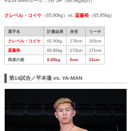
RIZIN MMAルール：5分 3R（66.0kg契約）
クレベル・コイケ
（65.90kg）vs.
斎藤裕
（65.85kg）
選手名
計量結果
身長
リーチ
クレベル・コイケ
65.90kg
178cm
183cm
斎藤裕
65.85kg
173cm
171cm
両者の差
0.05kg
5cm
12cm
第14試合／平本蓮 vs. YA-MAN