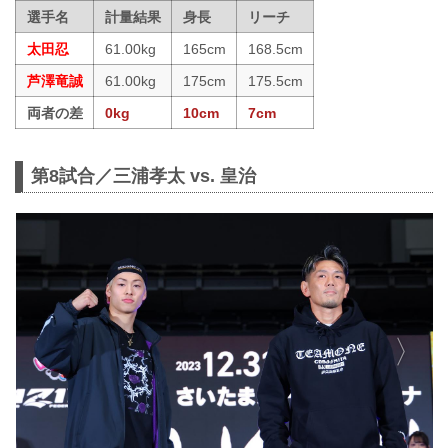
選手名
計量結果
身長
リーチ
太田忍
61.00kg
165cm
168.5cm
芦澤竜誠
61.00kg
175cm
175.5cm
両者の差
0kg
10cm
7cm
第8試合／三浦孝太 vs. 皇治