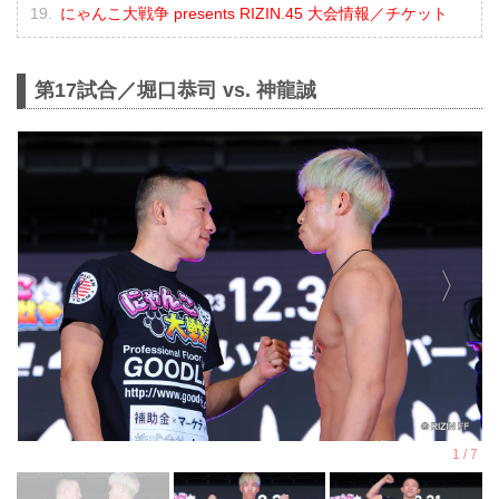
にゃんこ大戦争 presents RIZIN.45 大会情報／チケット
第17試合／堀口恭司 vs. 神龍誠