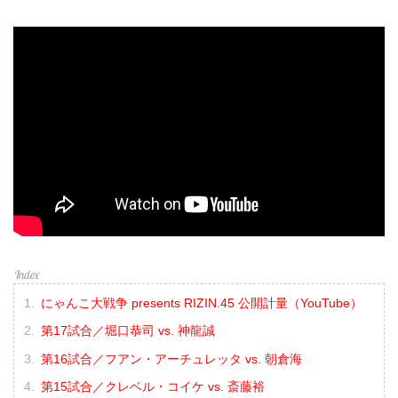
にゃんこ大戦争 presents RIZIN.45 公開計量（YouTube）
第17試合／堀口恭司 vs. 神龍誠
第16試合／フアン・アーチュレッタ vs. 朝倉海
第15試合／クレベル・コイケ vs. 斎藤裕