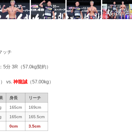
マッチ
：5分 3R（57.0kg契約）
） vs.
神龍誠
（57.00kg）
果
身長
リーチ
g
165cm
169cm
g
165cm
165.5cm
0cm
3.5cm