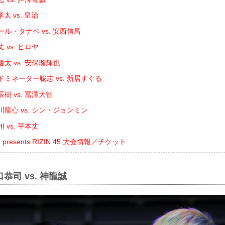
 vs. 皇治
ル・タナベ vs. 安西信昌
 vs. ヒロヤ
太 vs. 安保瑠輝也
ミネーター聡志 vs. 新居すぐる
樹 vs. 冨澤大智
龍心 vs. シン・ジョンミン
 vs. 平本丈
resents RIZIN.45 大会情報／チケット
恭司 vs. 神龍誠