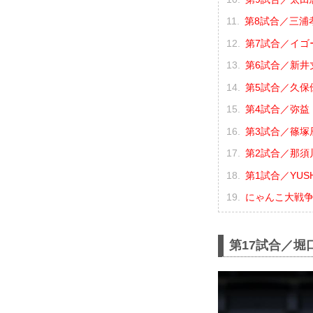
第8試合／三浦孝太
第7試合／イゴー
第6試合／新井丈
第5試合／久保優
第4試合／弥益ド
第3試合／篠塚辰
第2試合／那須川
第1試合／YUSHI
にゃんこ大戦争 p
第17試合／堀口