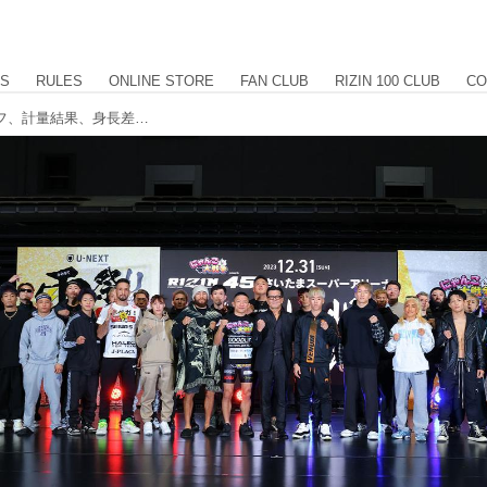
US
RULES
ONLINE STORE
FAN CLUB
RIZIN 100 CLUB
CO
RIZIN.45 全選手計量結果 フェイスオフ、計量結果、身長差、リーチ差を掲載中