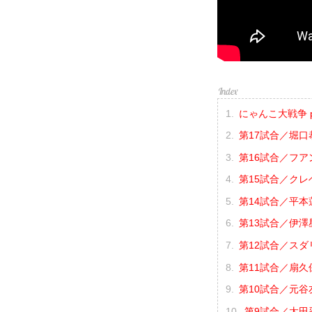
にゃんこ大戦争 pre
第17試合／堀口恭
第16試合／フア
第15試合／クレベ
第14試合／平本蓮 
第13試合／伊澤星
第12試合／スダ
第11試合／扇久
第10試合／元谷友
第9試合／太田忍