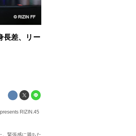
、身長差、リー
ts RIZIN.45
た。緊張感に満ちた