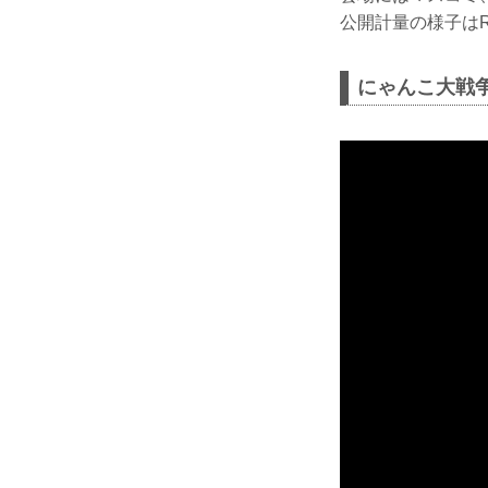
公開計量の様子はR
にゃんこ大戦争 p