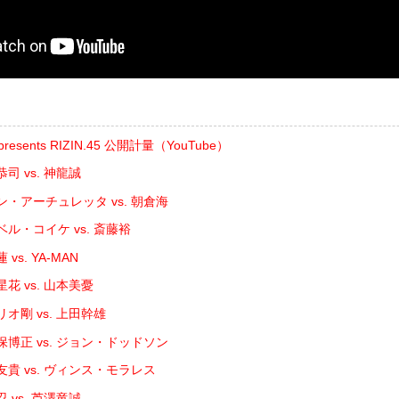
sents RIZIN.45 公開計量（YouTube）
司 vs. 神龍誠
ン・アーチュレッタ vs. 朝倉海
ル・コイケ vs. 斎藤裕
vs. YA-MAN
花 vs. 山本美憂
リオ剛 vs. 上田幹雄
保博正 vs. ジョン・ドッドソン
貴 vs. ヴィンス・モラレス
 vs. 芦澤竜誠