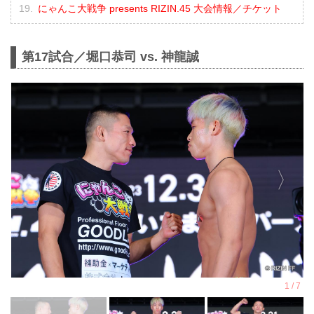
にゃんこ大戦争 presents RIZIN.45 大会情報／チケット
第17試合／堀口恭司 vs. 神龍誠