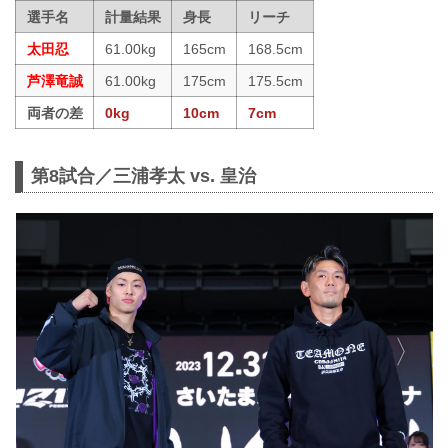
選手名
計量結果
身長
リーチ
太田忍
61.00kg
165cm
168.5cm
芦澤竜誠
61.00kg
175cm
175.5cm
両者の差
0kg
10cm
7cm
第8試合／三浦孝太 vs. 皇治