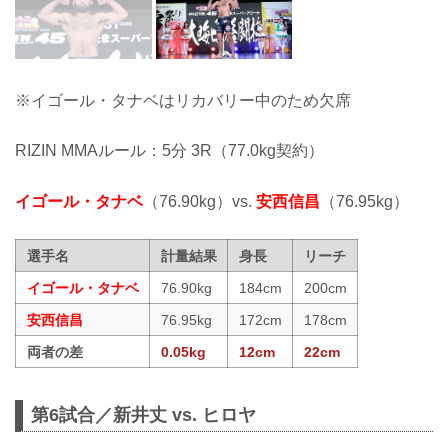
※イゴール・タナベはリカバリー中のため欠席
RIZIN MMAルール：5分 3R（77.0kg契約）
イゴール・タナベ
（76.90kg）vs.
安西信昌
（76.95kg）
選手名
計量結果
身長
リーチ
イゴール・タナベ
76.90kg
184cm
200cm
安西信昌
76.95kg
172cm
178cm
両者の差
0.05kg
12cm
22cm
第6試合／新井丈 vs. ヒロヤ