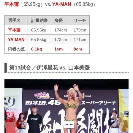
平本蓮
（65.95kg）vs.
YA-MAN
（65.85kg）
選手名
計量結果
身長
リーチ
平本蓮
65.95kg
174cm
179cm
YA-MAN
65.85kg
173cm
171cm
両者の差
0.1kg
1cm
8cm
第13試合／伊澤星花 vs. 山本美憂