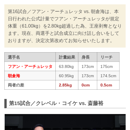
第16試合／フアン・アーチュレッタ vs. 朝倉海は、本
日行われた公式計量でフアン・アーチュレッタが規定
体重（61.00kg）を2.80kg超過した為、王座剥奪となり
ます。現在、両選手と試合成立に向け話し合いをして
おりますが、決定次第改めてお知らせいたします。
選手名
計量結果
身長
リーチ
フアン・アーチュレッタ
63.80kg
173cm
175cm
朝倉海
60.95kg
173cm
174.5cm
両者の差
2.85kg
0cm
0.5cm
第15試合／クレベル・コイケ vs. 斎藤裕