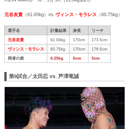
元谷友貴
（61.00kg）vs.
ヴィンス・モラレス
（60.75kg）
選手名
計量結果
身長
リーチ
元谷友貴
61.00kg
170cm
173.5cm
ヴィンス・モラレス
60.75kg
170cm
178.5cm
両者の差
0.25kg
0cm
5cm
第9試合／太田忍 vs. 芦澤竜誠