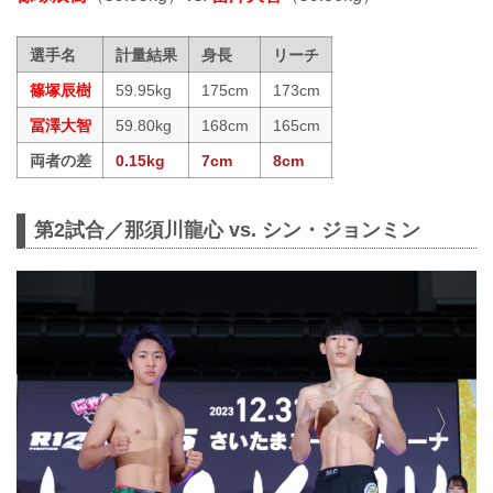
選手名
計量結果
身長
リーチ
篠塚辰樹
59.95kg
175cm
173cm
冨澤大智
59.80kg
168cm
165cm
両者の差
0.15kg
7cm
8cm
第2試合／那須川龍心 vs. シン・ジョンミン