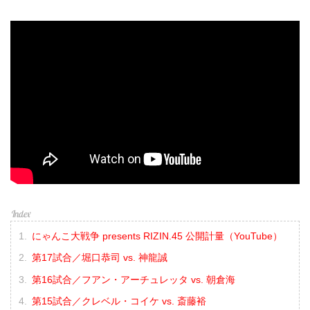
にゃんこ大戦争 presents RIZIN.45 公開計量（YouTube）
第17試合／堀口恭司 vs. 神龍誠
第16試合／フアン・アーチュレッタ vs. 朝倉海
第15試合／クレベル・コイケ vs. 斎藤裕