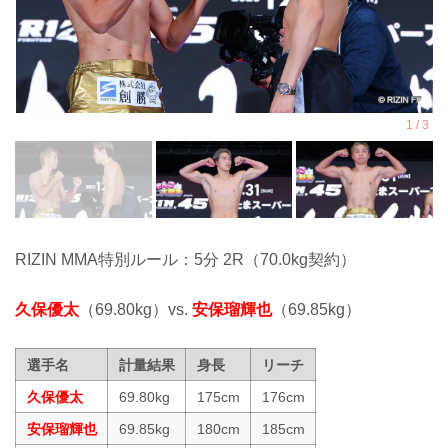
RIZIN MMA特別ルール：5分 2R（70.0kg契約）
久保優太
（69.80kg）vs.
安保瑠輝也
（69.85kg）
選手名
計量結果
身長
リーチ
久保優太
69.80kg
175cm
176cm
安保瑠輝也
69.85kg
180cm
185cm