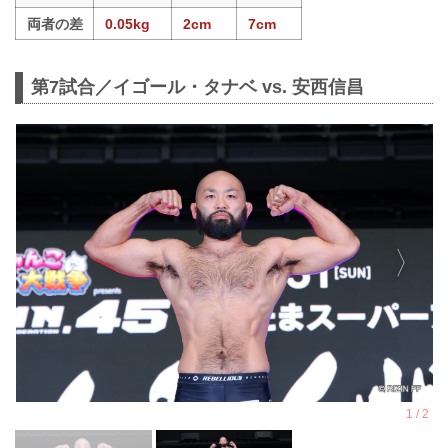
両者の差
0.05kg
2cm
7cm
第7試合／イゴール・タナベ vs. 安西信昌