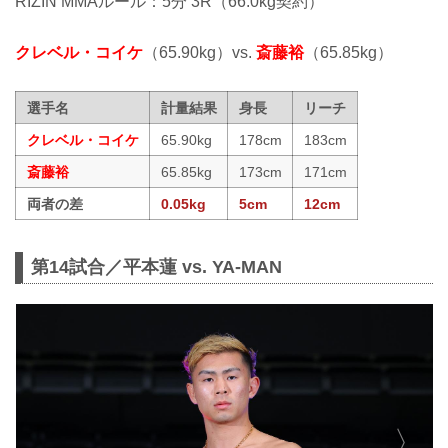
RIZIN MMAルール：5分 3R（66.0kg契約）
クレベル・コイケ
（65.90kg）vs.
斎藤裕
（65.85kg）
選手名
計量結果
身長
リーチ
クレベル・コイケ
65.90kg
178cm
183cm
斎藤裕
65.85kg
173cm
171cm
両者の差
0.05kg
5cm
12cm
第14試合／平本蓮 vs. YA-MAN