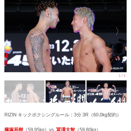
RIZIN キックボクシングルール：3分 3R（60.0kg契約）
篠塚辰樹
（59.95kg）vs.
冨澤大智
（59.80kg）