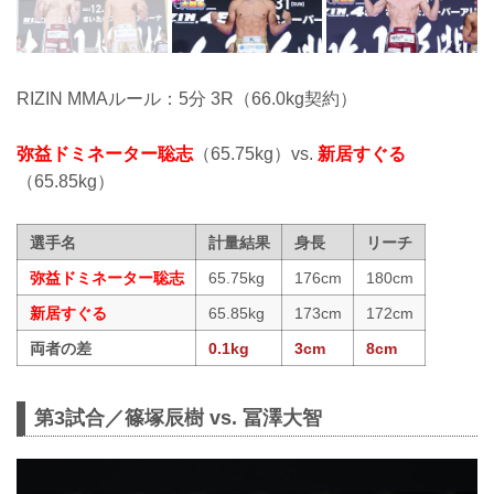
RIZIN MMAルール：5分 3R（66.0kg契約）
弥益ドミネーター聡志
（65.75kg）vs.
新居すぐる
（65.85kg）
選手名
計量結果
身長
リーチ
弥益ドミネーター聡志
65.75kg
176cm
180cm
新居すぐる
65.85kg
173cm
172cm
両者の差
0.1kg
3cm
8cm
第3試合／篠塚辰樹 vs. 冨澤大智