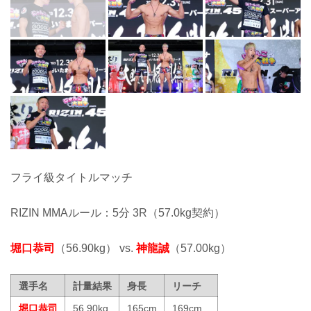
フライ級タイトルマッチ
RIZIN MMAルール：5分 3R（57.0kg契約）
堀口恭司
（56.90kg） vs.
神龍誠
（57.00kg）
選手名
計量結果
身長
リーチ
堀口恭司
56.90kg
165cm
169cm