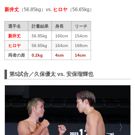
新井丈
（56.85kg）vs.
ヒロヤ
（56.65kg）
選手名
計量結果
身長
リーチ
新井丈
56.85kg
160cm
154cm
ヒロヤ
56.65kg
164cm
168cm
両者の差
0.2kg
4cm
14cm
第5試合／久保優太 vs. 安保瑠輝也