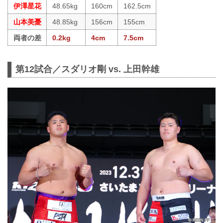
伊澤星花
48.65kg
160cm
162.5cm
山本美憂
48.85kg
156cm
155cm
両者の差
0.2kg
4cm
7.5cm
第12試合／スダリオ剛 vs. 上田幹雄