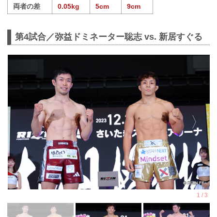
両者の差
0.05kg
5cm
9cm
第4試合／弥益ドミネーター聡志 vs. 新居すぐる