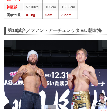
神龍誠
57.00kg
165cm
165.5cm
両者の差
0.1kg
0cm
3.5cm
第16試合／フアン・アーチュレッタ vs. 朝倉海