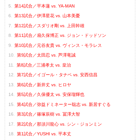
第14試合／平本蓮 vs. YA-MAN
第13試合／伊澤星花 vs. 山本美憂
第12試合／スダリオ剛 vs. 上田幹雄
第11試合／扇久保博正 vs. ジョン・ドッドソン
第10試合／元谷友貴 vs. ヴィンス・モラレス
第9試合／太田忍 vs. 芦澤竜誠
第8試合／三浦孝太 vs. 皇治
第7試合／イゴール・タナベ vs. 安西信昌
第6試合／新井丈 vs. ヒロヤ
第5試合／久保優太 vs. 安保瑠輝也
第4試合／弥益ドミネーター聡志 vs. 新居すぐる
第3試合／篠塚辰樹 vs. 冨澤大智
第2試合／那須川龍心 vs. シン・ジョンミン
第1試合／YUSHI vs. 平本丈