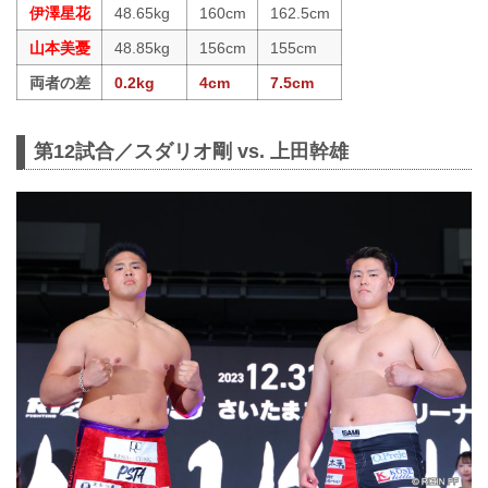
伊澤星花
48.65kg
160cm
162.5cm
山本美憂
48.85kg
156cm
155cm
両者の差
0.2kg
4cm
7.5cm
第12試合／スダリオ剛 vs. 上田幹雄