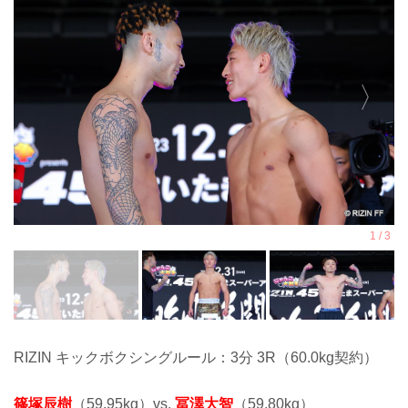
RIZIN キックボクシングルール：3分 3R（60.0kg契約）
篠塚辰樹
（59.95kg）vs.
冨澤大智
（59.80kg）