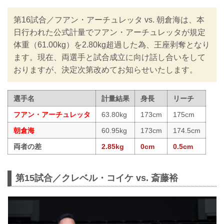
第16試合／フアン・アーチュレッタ vs. 朝倉海は、本
日行われた公式計量でフアン・アーチュレッタが規定
体重（61.00kg）を2.80kg超過した為、王座剥奪となり
ます。現在、両選手と試合成立に向け話し合いをして
おりますが、決定次第改めてお知らせいたします。
選手名
計量結果
身長
リーチ
フアン・アーチュレッタ
63.80kg
173cm
175cm
朝倉海
60.95kg
173cm
174.5cm
両者の差
2.85kg
0cm
0.5cm
第15試合／クレベル・コイケ vs. 斎藤裕