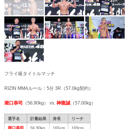
フライ級タイトルマッチ
RIZIN MMAルール：5分 3R（57.0kg契約）
堀口恭司
（56.90kg） vs.
神龍誠
（57.00kg）
選手名
計量結果
身長
リーチ
堀口恭司
56.90kg
165cm
169cm