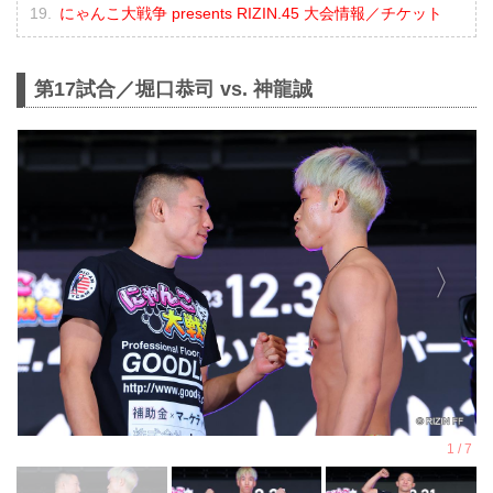
にゃんこ大戦争 presents RIZIN.45 大会情報／チケット
第17試合／堀口恭司 vs. 神龍誠