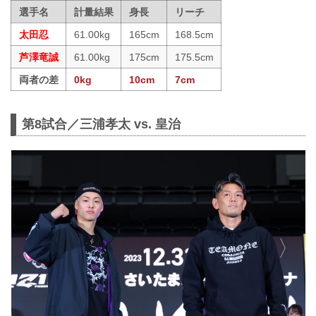
選手名
計量結果
身長
リーチ
太田忍
61.00kg
165cm
168.5cm
芦澤竜誠
61.00kg
175cm
175.5cm
両者の差
0kg
10cm
7cm
第8試合／三浦孝太 vs. 皇治