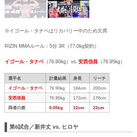
※イゴール・タナベはリカバリー中のため欠席
RIZIN MMAルール：5分 3R（77.0kg契約）
イゴール・タナベ
（76.90kg）vs.
安西信昌
（76.95kg）
選手名
計量結果
身長
リーチ
イゴール・タナベ
76.90kg
184cm
200cm
安西信昌
76.95kg
172cm
178cm
両者の差
0.05kg
12cm
22cm
第6試合／新井丈 vs. ヒロヤ