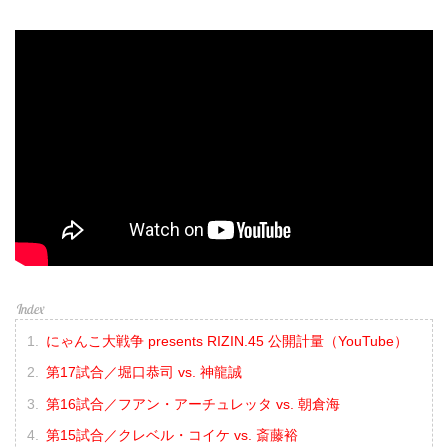
にゃんこ大戦争 presents RIZIN.45 公開計量（YouTube）
第17試合／堀口恭司 vs. 神龍誠
第16試合／フアン・アーチュレッタ vs. 朝倉海
第15試合／クレベル・コイケ vs. 斎藤裕