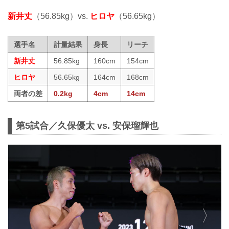
新井丈
（56.85kg）vs.
ヒロヤ
（56.65kg）
選手名
計量結果
身長
リーチ
新井丈
56.85kg
160cm
154cm
ヒロヤ
56.65kg
164cm
168cm
両者の差
0.2kg
4cm
14cm
第5試合／久保優太 vs. 安保瑠輝也