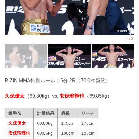
RIZIN MMA特別ルール：5分 2R（70.0kg契約）
久保優太
（69.80kg）vs.
安保瑠輝也
（69.85kg）
選手名
計量結果
身長
リーチ
久保優太
69.80kg
175cm
176cm
安保瑠輝也
69.85kg
180cm
185cm