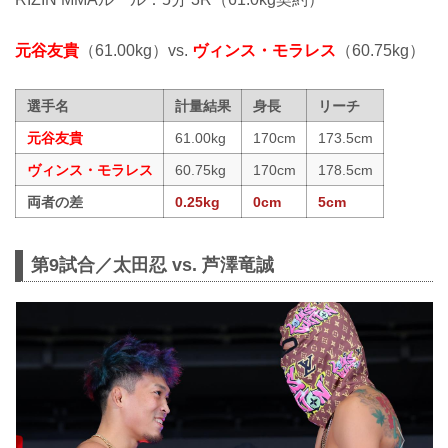
元谷友貴
（61.00kg）vs.
ヴィンス・モラレス
（60.75kg）
選手名
計量結果
身長
リーチ
元谷友貴
61.00kg
170cm
173.5cm
ヴィンス・モラレス
60.75kg
170cm
178.5cm
両者の差
0.25kg
0cm
5cm
第9試合／太田忍 vs. 芦澤竜誠