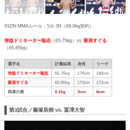
RIZIN MMAルール：5分 3R（66.0kg契約）
弥益ドミネーター聡志
（65.75kg）vs.
新居すぐる
（65.85kg）
選手名
計量結果
身長
リーチ
弥益ドミネーター聡志
65.75kg
176cm
180cm
新居すぐる
65.85kg
173cm
172cm
両者の差
0.1kg
3cm
8cm
第3試合／篠塚辰樹 vs. 冨澤大智