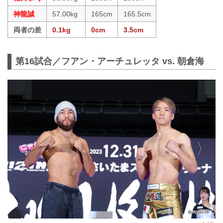
神龍誠
57.00kg
165cm
165.5cm
両者の差
0.1kg
0cm
3.5cm
第16試合／フアン・アーチュレッタ vs. 朝倉海