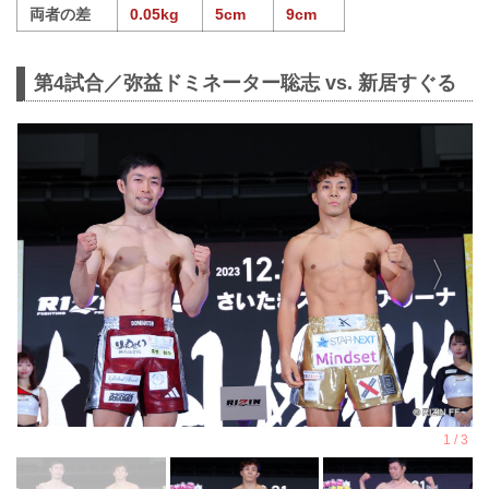
両者の差
0.05kg
5cm
9cm
第4試合／弥益ドミネーター聡志 vs. 新居すぐる