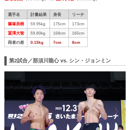
選手名
計量結果
身長
リーチ
篠塚辰樹
59.95kg
175cm
173cm
冨澤大智
59.80kg
168cm
165cm
両者の差
0.15kg
7cm
8cm
第2試合／那須川龍心 vs. シン・ジョンミン