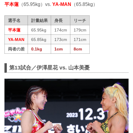
平本蓮
（65.95kg）vs.
YA-MAN
（65.85kg）
選手名
計量結果
身長
リーチ
平本蓮
65.95kg
174cm
179cm
YA-MAN
65.85kg
173cm
171cm
両者の差
0.1kg
1cm
8cm
第13試合／伊澤星花 vs. 山本美憂