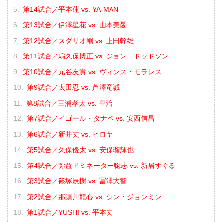
第14試合／平本蓮 vs. YA-MAN
第13試合／伊澤星花 vs. 山本美憂
第12試合／スダリオ剛 vs. 上田幹雄
第11試合／扇久保博正 vs. ジョン・ドッドソン
第10試合／元谷友貴 vs. ヴィンス・モラレス
第9試合／太田忍 vs. 芦澤竜誠
第8試合／三浦孝太 vs. 皇治
第7試合／イゴール・タナベ vs. 安西信昌
第6試合／新井丈 vs. ヒロヤ
第5試合／久保優太 vs. 安保瑠輝也
第4試合／弥益ドミネーター聡志 vs. 新居すぐる
第3試合／篠塚辰樹 vs. 冨澤大智
第2試合／那須川龍心 vs. シン・ジョンミン
第1試合／YUSHI vs. 平本丈