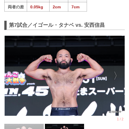
両者の差
0.05kg
2cm
7cm
第7試合／イゴール・タナベ vs. 安西信昌