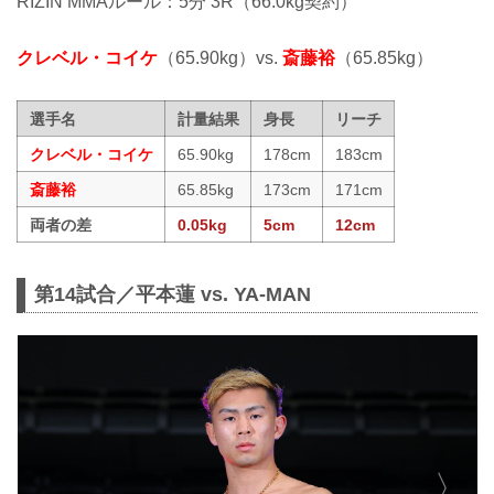
RIZIN MMAルール：5分 3R（66.0kg契約）
クレベル・コイケ
（65.90kg）vs.
斎藤裕
（65.85kg）
選手名
計量結果
身長
リーチ
クレベル・コイケ
65.90kg
178cm
183cm
斎藤裕
65.85kg
173cm
171cm
両者の差
0.05kg
5cm
12cm
第14試合／平本蓮 vs. YA-MAN