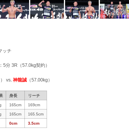
マッチ
：5分 3R（57.0kg契約）
） vs.
神龍誠
（57.00kg）
果
身長
リーチ
g
165cm
169cm
g
165cm
165.5cm
0cm
3.5cm