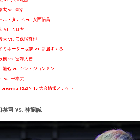
 vs. 皇治
ル・タナベ vs. 安西信昌
 vs. ヒロヤ
太 vs. 安保瑠輝也
ミネーター聡志 vs. 新居すぐる
樹 vs. 冨澤大智
龍心 vs. シン・ジョンミン
 vs. 平本丈
resents RIZIN.45 大会情報／チケット
恭司 vs. 神龍誠