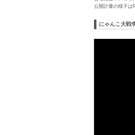
公開計量の様子はR
にゃんこ大戦争 p