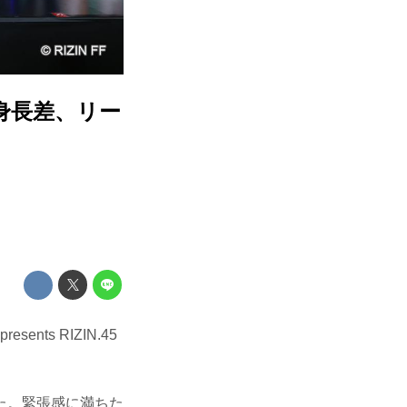
、身長差、リー
ts RIZIN.45
た。緊張感に満ちた