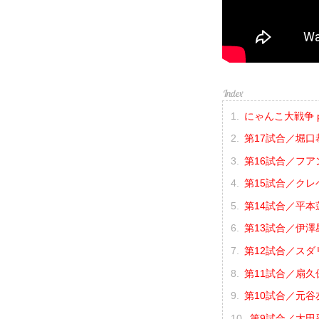
にゃんこ大戦争 pre
第17試合／堀口恭
第16試合／フア
第15試合／クレベ
第14試合／平本蓮 
第13試合／伊澤星
第12試合／スダ
第11試合／扇久
第10試合／元谷友
第9試合／太田忍