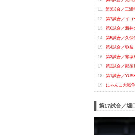
第8試合／三浦孝太
第7試合／イゴー
第6試合／新井丈
第5試合／久保優
第4試合／弥益ド
第3試合／篠塚辰
第2試合／那須川
第1試合／YUSHI
にゃんこ大戦争 p
第17試合／堀口