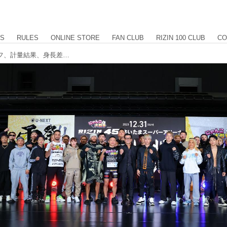
US
RULES
ONLINE STORE
FAN CLUB
RIZIN 100 CLUB
CO
RIZIN.45 全選手計量結果 フェイスオフ、計量結果、身長差、リーチ差を掲載中