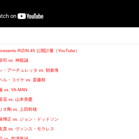
sents RIZIN.45 公開計量（YouTube）
司 vs. 神龍誠
ン・アーチュレッタ vs. 朝倉海
ル・コイケ vs. 斎藤裕
vs. YA-MAN
花 vs. 山本美憂
リオ剛 vs. 上田幹雄
保博正 vs. ジョン・ドッドソン
貴 vs. ヴィンス・モラレス
 vs. 芦澤竜誠