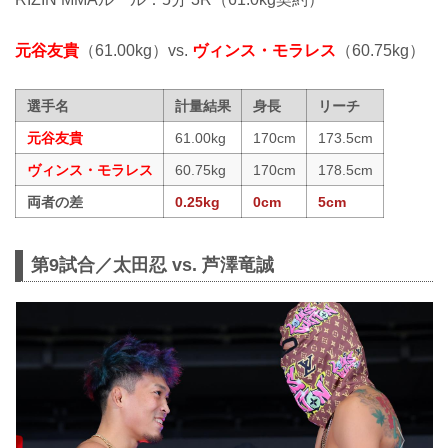
元谷友貴
（61.00kg）vs.
ヴィンス・モラレス
（60.75kg）
選手名
計量結果
身長
リーチ
元谷友貴
61.00kg
170cm
173.5cm
ヴィンス・モラレス
60.75kg
170cm
178.5cm
両者の差
0.25kg
0cm
5cm
第9試合／太田忍 vs. 芦澤竜誠