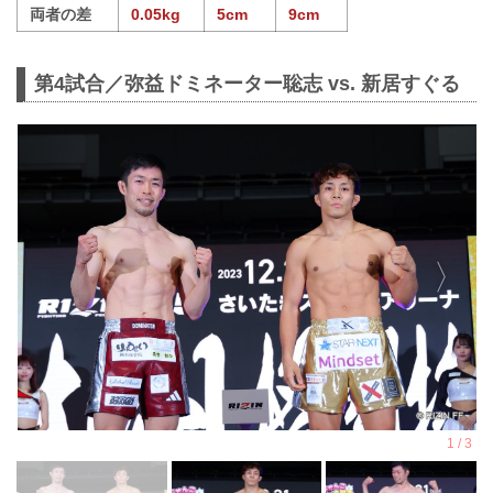
両者の差
0.05kg
5cm
9cm
第4試合／弥益ドミネーター聡志 vs. 新居すぐる