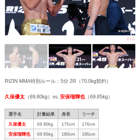
RIZIN MMA特別ルール：5分 2R（70.0kg契約）
久保優太
（69.80kg）vs.
安保瑠輝也
（69.85kg）
選手名
計量結果
身長
リーチ
久保優太
69.80kg
175cm
176cm
安保瑠輝也
69.85kg
180cm
185cm