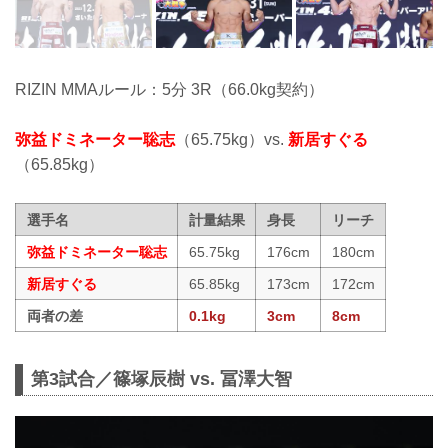
RIZIN MMAルール：5分 3R（66.0kg契約）
弥益ドミネーター聡志
（65.75kg）vs.
新居すぐる
（65.85kg）
選手名
計量結果
身長
リーチ
弥益ドミネーター聡志
65.75kg
176cm
180cm
新居すぐる
65.85kg
173cm
172cm
両者の差
0.1kg
3cm
8cm
第3試合／篠塚辰樹 vs. 冨澤大智