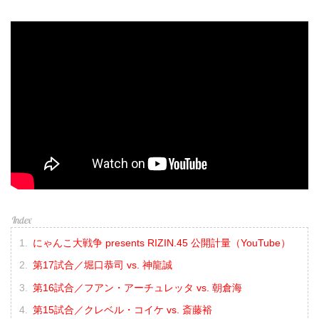
にゃんこ大戦争 presents RIZIN.45 公開計量（YouTube）
第17試合／堀口恭司 vs. 神龍誠
第16試合／フアン・アーチュレッタ vs. 朝倉海
第15試合／クレベル・コイケ vs. 斎藤裕