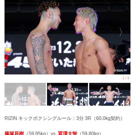
RIZIN キックボクシングルール：3分 3R（60.0kg契約）
篠塚辰樹
（59.95kg）vs.
冨澤大智
（59.80kg）