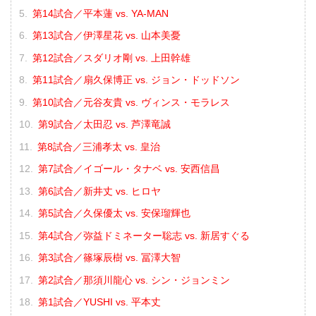
第14試合／平本蓮 vs. YA-MAN
第13試合／伊澤星花 vs. 山本美憂
第12試合／スダリオ剛 vs. 上田幹雄
第11試合／扇久保博正 vs. ジョン・ドッドソン
第10試合／元谷友貴 vs. ヴィンス・モラレス
第9試合／太田忍 vs. 芦澤竜誠
第8試合／三浦孝太 vs. 皇治
第7試合／イゴール・タナベ vs. 安西信昌
第6試合／新井丈 vs. ヒロヤ
第5試合／久保優太 vs. 安保瑠輝也
第4試合／弥益ドミネーター聡志 vs. 新居すぐる
第3試合／篠塚辰樹 vs. 冨澤大智
第2試合／那須川龍心 vs. シン・ジョンミン
第1試合／YUSHI vs. 平本丈