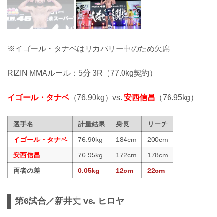
※イゴール・タナベはリカバリー中のため欠席
RIZIN MMAルール：5分 3R（77.0kg契約）
イゴール・タナベ
（76.90kg）vs.
安西信昌
（76.95kg）
選手名
計量結果
身長
リーチ
イゴール・タナベ
76.90kg
184cm
200cm
安西信昌
76.95kg
172cm
178cm
両者の差
0.05kg
12cm
22cm
第6試合／新井丈 vs. ヒロヤ