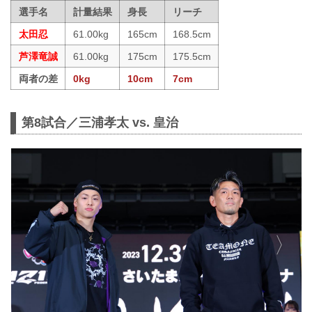
選手名
計量結果
身長
リーチ
太田忍
61.00kg
165cm
168.5cm
芦澤竜誠
61.00kg
175cm
175.5cm
両者の差
0kg
10cm
7cm
第8試合／三浦孝太 vs. 皇治