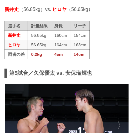
新井丈
（56.85kg）vs.
ヒロヤ
（56.65kg）
選手名
計量結果
身長
リーチ
新井丈
56.85kg
160cm
154cm
ヒロヤ
56.65kg
164cm
168cm
両者の差
0.2kg
4cm
14cm
第5試合／久保優太 vs. 安保瑠輝也