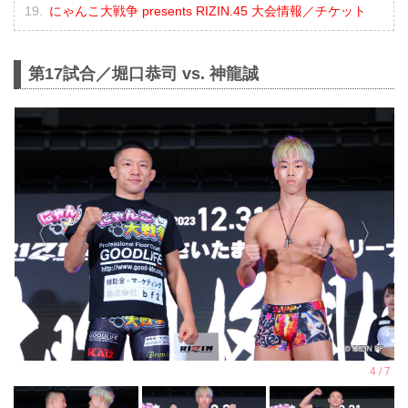
にゃんこ大戦争 presents RIZIN.45 大会情報／チケット
第17試合／堀口恭司 vs. 神龍誠