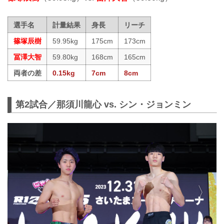
選手名
計量結果
身長
リーチ
篠塚辰樹
59.95kg
175cm
173cm
冨澤大智
59.80kg
168cm
165cm
両者の差
0.15kg
7cm
8cm
第2試合／那須川龍心 vs. シン・ジョンミン