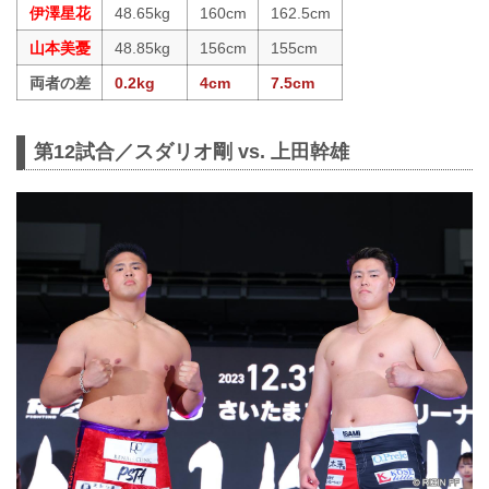
伊澤星花
48.65kg
160cm
162.5cm
山本美憂
48.85kg
156cm
155cm
両者の差
0.2kg
4cm
7.5cm
第12試合／スダリオ剛 vs. 上田幹雄