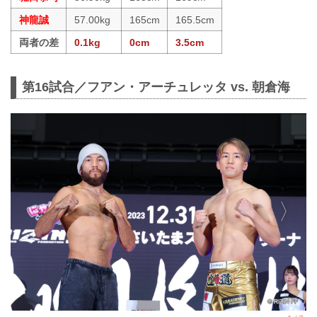
神龍誠
57.00kg
165cm
165.5cm
両者の差
0.1kg
0cm
3.5cm
第16試合／フアン・アーチュレッタ vs. 朝倉海