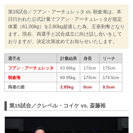
第16試合／フアン・アーチュレッタ vs. 朝倉海は、本
日行われた公式計量でフアン・アーチュレッタが規定
体重（61.00kg）を2.80kg超過した為、王座剥奪となり
ます。現在、両選手と試合成立に向け話し合いをして
おりますが、決定次第改めてお知らせいたします。
選手名
計量結果
身長
リーチ
フアン・アーチュレッタ
63.80kg
173cm
175cm
朝倉海
60.95kg
173cm
174.5cm
両者の差
2.85kg
0cm
0.5cm
第15試合／クレベル・コイケ vs. 斎藤裕