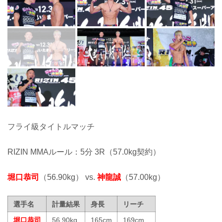
フライ級タイトルマッチ
RIZIN MMAルール：5分 3R（57.0kg契約）
堀口恭司
（56.90kg） vs.
神龍誠
（57.00kg）
選手名
計量結果
身長
リーチ
堀口恭司
56.90kg
165cm
169cm