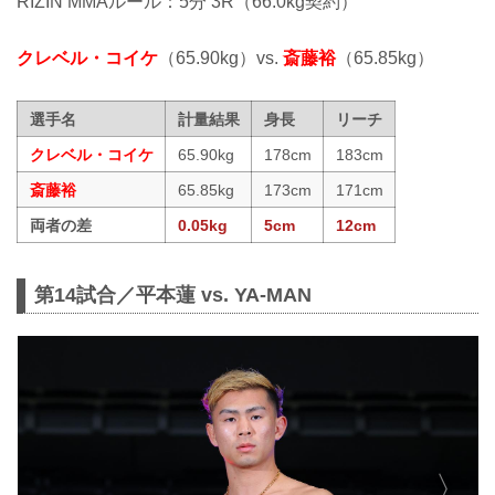
RIZIN MMAルール：5分 3R（66.0kg契約）
クレベル・コイケ
（65.90kg）vs.
斎藤裕
（65.85kg）
選手名
計量結果
身長
リーチ
クレベル・コイケ
65.90kg
178cm
183cm
斎藤裕
65.85kg
173cm
171cm
両者の差
0.05kg
5cm
12cm
第14試合／平本蓮 vs. YA-MAN