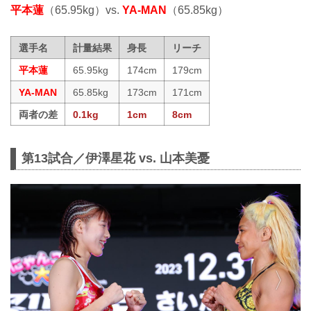
平本蓮
（65.95kg）vs.
YA-MAN
（65.85kg）
選手名
計量結果
身長
リーチ
平本蓮
65.95kg
174cm
179cm
YA-MAN
65.85kg
173cm
171cm
両者の差
0.1kg
1cm
8cm
第13試合／伊澤星花 vs. 山本美憂