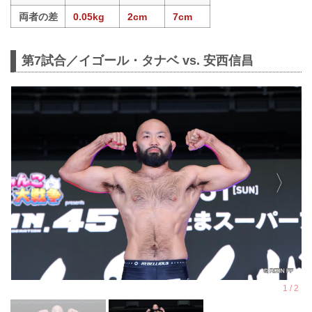
両者の差
0.05kg
2cm
7cm
第7試合／イゴール・タナベ vs. 安西信昌