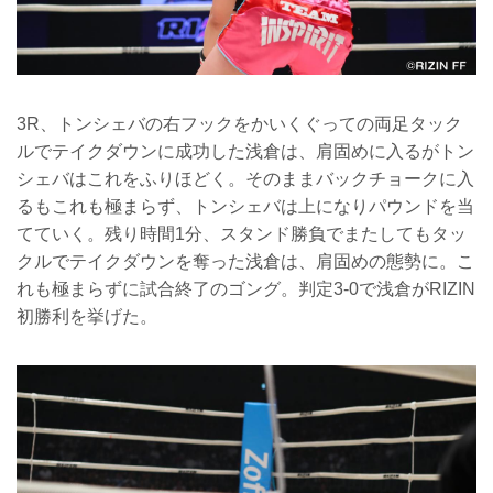
3R、トンシェバの右フックをかいくぐっての両足タック
ルでテイクダウンに成功した浅倉は、肩固めに入るがトン
シェバはこれをふりほどく。そのままバックチョークに入
るもこれも極まらず、トンシェバは上になりパウンドを当
てていく。残り時間1分、スタンド勝負でまたしてもタッ
クルでテイクダウンを奪った浅倉は、肩固めの態勢に。こ
れも極まらずに試合終了のゴング。判定3-0で浅倉がRIZIN
初勝利を挙げた。