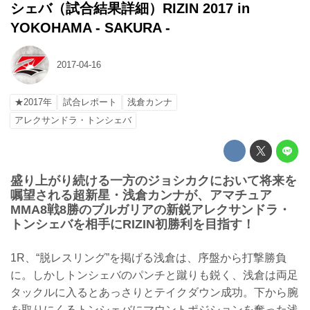
シェバ（試合結果詳細）RIZIN 2017 in
YOKOHAMA - SAKURA -
2017-04-16
★2017年
試合レポート
浅倉カンナ
アレクサンドラ・トンシェバ
盛り上がり続ける一方のジョシカクにおいて将来を
嘱望される超新星・浅倉カンナが、アマチュア
MMA8戦8勝のブルガリアの新鋭アレクサンドラ・
トンシェバを相手にRIZIN初勝利を目指す！
1R、“脱レスリング”を掲げる浅倉は、序盤から打撃勝負
に。しかしトンシェバのパンチと蹴りも鋭く、浅倉は両足
タックルに入るとあっさりとテイクダウン成功。下から腕
を取りにくるトンシェバにマウントポジションを奪った浅