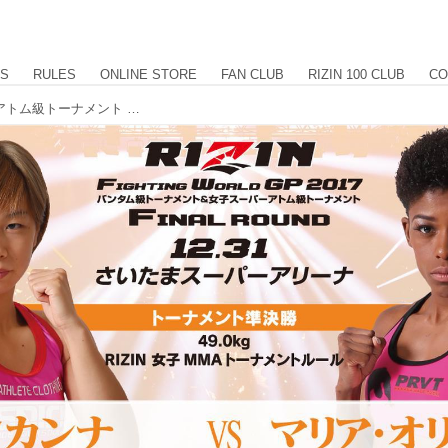
US
RULES
ONLINE STORE
FAN CLUB
RIZIN 100 CLUB
CO
【試合結果】第6試合／女子スーパーアトム級トーナメント 準決勝 浅倉カンナ vs. マリア・オリベイラ