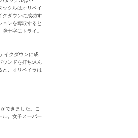
のタックルは不
タックルはオリベイ
イクダウンに成功す
ションを奪取すると
、腕十字にトライ。
テイクダウンに成
パウンドを打ち込ん
ると、オリベイラは
とができました。こ
ール。女子スーパー