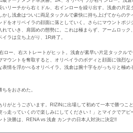
ム級トーナメント準決勝。1R、オリベイラが右インロー。浅倉
長いリーチから右ミドル、右インローを繰り出す。浅倉の片足
しかし浅倉はついに両足タックルで豪快に持ち上げてからのテ
ンドをオリベイラの顔面に落としていく。さらにマウントポジ
入れていき、肩固めの態勢に。これは極まらず、アームロック
ベイラは立ち上がり、1R終了。
の右ロー、右ストレートがヒット。浅倉が素早い片足タックルで
びマウントを奪取すると、オリベイラのボディと顔面に強烈な
な表情を浮かべるオリベイラ。浅倉は腕十字をがっちりと極め
勝ちをおさめた。
ありがとうございます。RIZINに出場して初めて一本で勝つこ
突っ走っていくので楽しみにしてください！」とマイクでアピ
決勝は、RENA vs 浅倉 カンナの日本人対決に決定!!