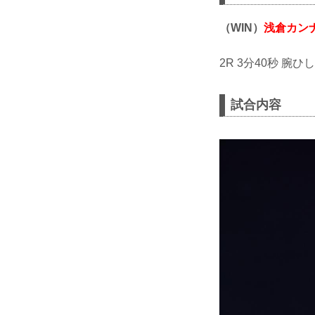
（WIN）
浅倉カン
2R 3分40秒 腕
試合内容