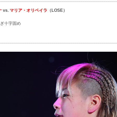
ナ
vs.
マリア・オリベイラ
（LOSE）
ひしぎ十字固め