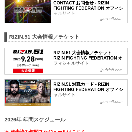
CONTACT お問合せ - RIZIN
FIGHTING FEDERATION オフィシ
ャルサイト
jp.rizinff.com
RIZIN.51 大会情報／チケット
RIZIN.51 大会情報／チケット -
RIZIN FIGHTING FEDERATION オ
フィシャルサイト
jp.rizinff.com
RIZIN.51 大会概要
開催日時
2025年9月28日（日）11:30開場（予定）
RIZIN.51 対戦カード - RIZIN
／13:00開始（予定）
FIGHTING FEDERATION オフィシ
※開場・開始時間は予定です。決定次第
ャルサイト
RIZIN FFオフィシャルサイトにてご案内
jp.rizinff.com
ライト級タイトルマッチ／ホベルト・サ
します。
トシ・ソウザ vs. 堀江圭功
会場
ライト級タイトルマッチ
IGアリーナ（愛知国際アリーナ）
2026年 年間スケジュール
RIZIN MMAルール：5分 3R（71.0kg）
名古屋市営地下鉄「名城公園」駅 徒歩約
ホベルト・サトシ・ソウザ vs. 堀江圭功
0分
フェザー級タイトルマッチ／ラジャブア
≫ 発表済み年間スケジュールはこちら