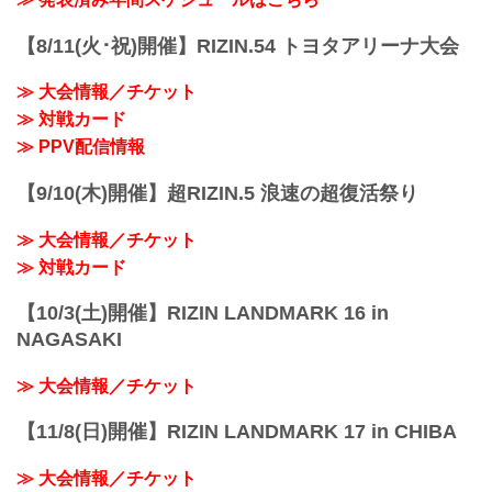
名古屋市営地下鉄「浄心」駅より徒歩約
リ・シェイドゥラエフ vs. ビクター・コ
18分
レスニック
【8/11(火･祝)開催】RIZIN.54 トヨタアリーナ大会
≫ Googleマップで見る
フェザー級タイトルマッチ
!1m18!1m12!1m3!1d3260.658903594777!
RIZIN MMAルール：5分3R（66.0kg）
2d136.90010651079137!3d35.19005...
≫ 大会情報／チケット
ラジャブアリ・シェイドゥラエフ vs. ビ
≫ 対戦カード
クター・コレスニック
佐藤将光 vs. ダニー・サバテロ
≫ PPV配信情報
RIZIN MMAルール：5分3R（...
【9/10(木)開催】超RIZIN.5 浪速の超復活祭り
≫ 大会情報／チケット
≫ 対戦カード
【10/3(土)開催】RIZIN LANDMARK 16 in
NAGASAKI
≫ 大会情報／チケット
【11/8(日)開催】RIZIN LANDMARK 17 in CHIBA
≫ 大会情報／チケット