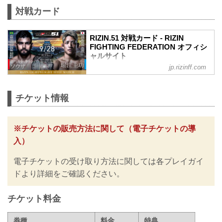
対戦カード
RIZIN.51 対戦カード - RIZIN
FIGHTING FEDERATION オフィシ
ャルサイト
jp.rizinff.com
ライト級タイトルマッチ／ホベルト・サ
トシ・ソウザ vs. 堀江圭功
ライト級タイトルマッチ
チケット情報
RIZIN MMAルール：5分 3R（71.0kg）
ホベルト・サトシ・ソウザ vs. 堀江圭功
フェザー級タイトルマッチ／ラジャブア
リ・シェイドゥラエフ vs. ビクター・コ
※チケットの販売方法に関して（電子チケットの導
レスニック
入）
フェザー級タイトルマッチ
RIZIN MMAルール：5分3R（66.0kg）
電子チケットの受け取り方法に関しては各プレイガイ
ラジャブアリ・シェイドゥラエフ vs. ビ
クター・コレスニック
ドより詳細をご確認ください。
佐藤将光 vs. ダニー・サバテロ
RIZIN MMAルール：5分3R（...
チケット料金
券種
料金
特典