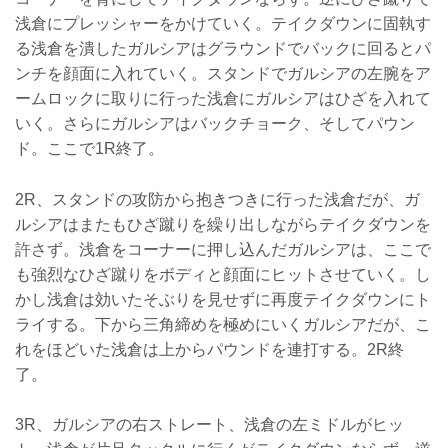
浅倉にプレッシャーをかけていく。テイクダウンに固執す
る浅倉を潰したガルシアはグラウンドでバックに回るとパ
ンチを顔面に入れていく。スタンドでガルシアの左腕をア
ームロックに取りに行った浅倉にガルシアはひざを入れて
いく。さらにガルシアはバックチョーク、そしてパウン
ド。ここで1R終了。
2R、スタンドの攻防から抱きつきに行った浅倉だが、ガ
ルシアはまたもひざ蹴りを繰り出しながらテイクダウンを
許さず。浅倉をコーナーに押し込んだガルシアは、ここで
も強烈なひざ蹴りをボディと顔面にヒットさせていく。し
かし浅倉は効いたそぶりを見せずに再度テイクダウンにト
ライする。下から三角締めを極めにいくガルシアだが、こ
れをほどいた浅倉は上からパウンドを連打する。2R終
了。
3R、ガルシアの右ストレート、浅倉の左ミドルがヒッ