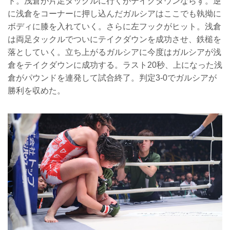
ト。浅倉が片足タックルに行くがテイクダウンならず。逆
に浅倉をコーナーに押し込んだガルシアはここでも執拗に
ボディに膝を入れていく。さらに左フックがヒット。浅倉
は両足タックルでついにテイクダウンを成功させ、鉄槌を
落としていく。立ち上がるガルシアに今度はガルシアが浅
倉をテイクダウンに成功する。ラスト20秒、上になった浅
倉がパウンドを連発して試合終了。判定3-0でガルシアが
勝利を収めた。