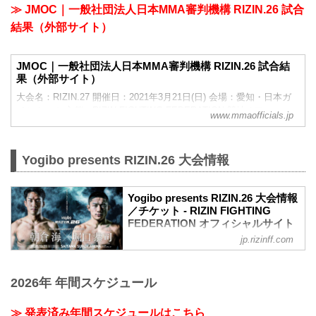
き、次のとおり条件付きにて試合を実
≫ JMOC｜一般社団法人日本MMA審判機構 RIZIN.26 試合
施いたします。
結果（外部サイト）
また、規定通りファイトマネーは50%
没収となりますことをお知らせいたし
ます。
JMOC｜一般社団法人日本MMA審判機構 RIZIN.26 試合結
試合実施の条件
果（外部サイト）
1. さくらの勝利は記録されず、次に掲
げるとおり裁定される。
大会名：RIZIN.27 開催日：2021年3月21日(日) 会場：愛知・日本ガ
（1）竹林エルが勝った場合、その結果
イシホール 主催：RIZIN FIGHTING FEDERATION 競技オフィ...
www.mmaofficials.jp
を公式記録とする。
（2）竹林エルが負けるか、引...
Yogibo presents RIZIN.26 大会情報
Yogibo presents RIZIN.26 大会情報
／チケット - RIZIN FIGHTING
FEDERATION オフィシャルサイト
jp.rizinff.com
大会概要
名称
Yogibo presents RIZIN.26
2026年 年間スケジュール
日時
2020年12月31日（木）12:00開場／14:00
開始
≫ 発表済み年間スケジュールはこちら