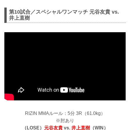
第10試合／スペシャルワンマッチ 元谷友貴 vs.
井上直樹
RIZIN MMAルール：5分 3R（61.0kg）
※肘あり
（LOSE）
元谷友貴
vs.
井上直樹
（WIN）