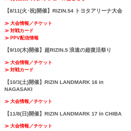
終了予定時間
22:30頃
【8/11(火･祝)開催】RIZIN.54 トヨタアリーナ大会
※試合内容、イベント進行によって終了
予定時間が前後することがありますので
≫ 大会情報／チケット
ご了承ください。
≫ 対戦カード
会場
さいたまスーパーアリーナ
≫ PPV配信情報
JR京浜東北線・JR上野東京ライン（宇都
宮線・高崎線）「さいたま新都心」駅か
【9/10(木)開催】超RIZIN.5 浪速の超復活祭り
ら徒歩3分
JR埼京線「北与野」駅から徒歩7分
≫ 大会情報／チケット
≫ Googleマップで見る（外部サイト）
たまアリ△タウン ー キテ、ミテ、ジッカ
≫ 対戦カード
ン
...
【10/3(土)開催】RIZIN LANDMARK 16 in
NAGASAKI
≫ 大会情報／チケット
【11/8(日)開催】RIZIN LANDMARK 17 in CHIBA
≫ 大会情報／チケット