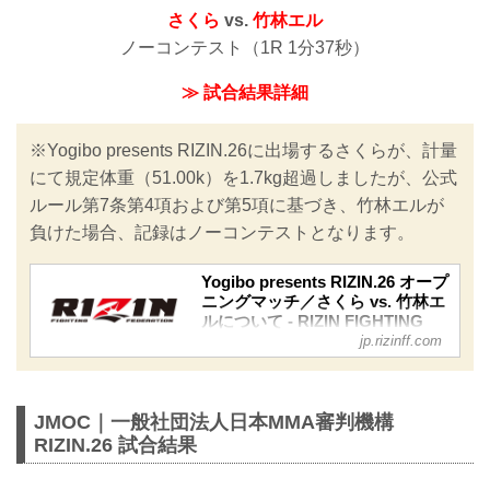
さくら
vs.
竹林エル
ノーコンテスト（1R 1分37秒）
≫ 試合結果詳細
※Yogibo presents RIZIN.26に出場するさくらが、計量
にて規定体重（51.00k）を1.7kg超過しましたが、公式
ルール第7条第4項および第5項に基づき、竹林エルが
負けた場合、記録はノーコンテストとなります。
Yogibo presents RIZIN.26 オープ
ニングマッチ／さくら vs. 竹林エ
ルについて - RIZIN FIGHTING
jp.rizinff.com
FEDERATION オフィシャルサイ
ト
12月31日（木）に開催されるYogibo
presents RIZIN.26に出場するさくら
JMOC｜一般社団法人日本MMA審判機構
が、本日の計量にて規定体重
RIZIN.26 試合結果
（51.00k）を1.7kg超過しましたが、公
式ルール第7条第4項および第5項に基づ