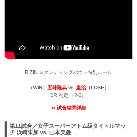
RIZIN スタンディングバウト特別ルール
（WIN）
五味隆典
vs.
皇治
（LOSE）
3R 判定 （2-0）
≫ 試合結果詳細
第11試合／女子スーパーアトム級タイトルマッ
チ 浜崎朱加 vs. 山本美憂