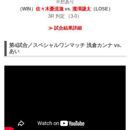
※肘あり
（WIN）
佐々木憂流迦
vs.
瀧澤謙太
（LOSE）
3R 判定 （3-0）
≫ 試合結果詳細
第4試合／スペシャルワンマッチ 浅倉カンナ vs.
あい