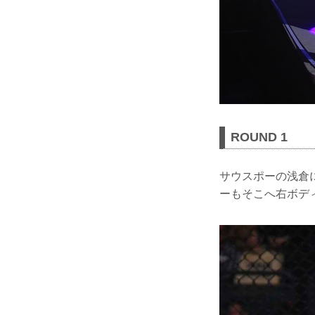
ROUND 1
サウスポーの浅倉
ーもそこへ右ボデ