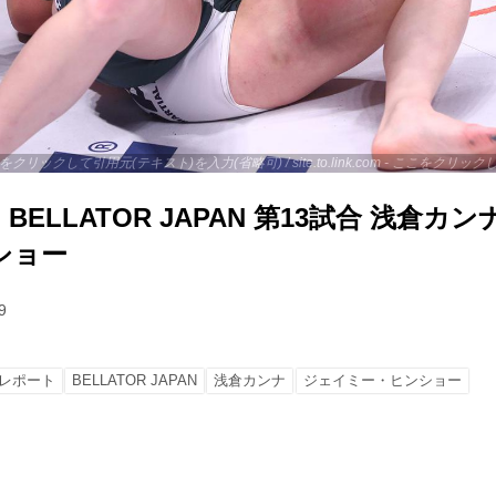
 - ここをクリックして引用元(テキスト)を入力(省略可) / site.to.link.com - ここをク
ELLATOR JAPAN 第13試合 浅倉カンナ
ショー
9
レポート
BELLATOR JAPAN
浅倉カンナ
ジェイミー・ヒンショー