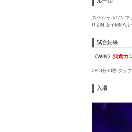
ルール
スペシャルワンマ
RIZIN 女子MMAル
試合結果
（WIN）
浅倉カ
3R 3分33秒 タ
入場