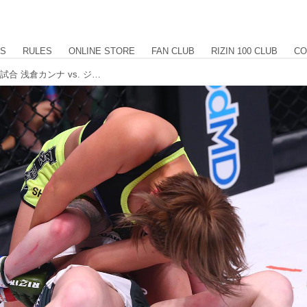
US
RULES
ONLINE STORE
FAN CLUB
RIZIN 100 CLUB
CO
【試合結果】BELLATOR JAPAN 第13試合 浅倉カンナ vs. ジェイミー・ヒンショー