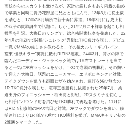
高校からのスカウトも受けるが、家計の厳しさもあり両親の勧め
で卒業と同時に貴乃花部屋に兄とともに入門。13年3月に初土俵
を踏むと、17年の5月場所で新十両に昇進。18年3月には史上初
の双子の関取誕生で話題に。しかし21年7月に不祥事を起こし相
撲界を引退。大晦日のリングで、総合格闘家転身を発表した。22
年4月のRIZINで関根“シュレック”秀樹にTKO負けを喫し、デビュ
ー戦でMMAの厳しさを教わると、その後カルリ・ギブレイン、
荒東"怪獣キラー"英貴に敗れRIZIN3連敗。24年3月、背水の陣で
臨んだコーディー・ジェラベック戦では1R右ストレートを当て
ると一気に左右ラッシュをかけ、TKOで念願の初勝利。その勢い
で迎えた大晦日、話題のニューカマー、エドポロキングと対戦。
テイクダウンを狙うも顔面ヒザを効かされ、連打を浴び無念の
1R TKO負けを喫した。喧嘩三番勝負に抜擢された25年7月、柔
道出身のフィニッシャー・稲田将と対戦。2Rスタミナを切らし
た相手にパウンド肘を浴びせTKO勝利で再起を遂げた。11月に
はRIZIN初参戦のMAX吉田と対戦。左フックでダウンを奪い、鉄
槌連打により1R 僅か70秒でTKO勝利を挙げ、MMAキャリア初の
2連勝をマークした。