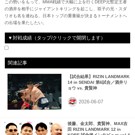
この勢いをもって、MMA戦績で大幅に上を行くDEEP元暫定王者
の酒井を相手にジャイアントキリングを起こし、双子の兄・スダ
リオも名を連ねる、日本トップの重量級が決まるトーナメントへ
の出場を果たしたい。
▼対戦成績（タップ/クリックで開閉します）
2022.04.16
SPASHAN presents RIZIN TRIGGER 3rd
LOSE
2022.11.06
RIZIN LANDMARK 4 in NAGOYA
LOSE
2023.10.01
For Japan presents RIZIN LANDMARK 6 in NAGOYA
LOSE
2024.03.23
RIZIN LANDMARK 9 in KOBE
WIN
2024.12.31
RIZIN DECADE
LOSE
2025.07.27
超RIZIN.4 真夏の喧嘩祭り
WIN
2025.11.03
RIZIN LANDMARK 12 in KOBE
WIN
2026.06.06
RIZIN LANDMARK 14 in SENDAI
WIN
vs
vs
vs
vs
vs
vs
vs
vs
関根“シュレック”秀樹
カルリ・ギブレイン
荒東“怪獣キラー”英貴
コーディー・ジェラベック
エドポロキング
稲田将
MAX吉田
酒井リョウ
2R 3分49秒 TKO（レフェリーストップ：グラウンドキック）
1R 4分35秒 TKO（レフェリーストップ：グラウンドパンチ）
2R 4分55秒 TKO（レフェリーストップ：スタンドパンチ）
1R 2分58秒 TKO（レフェリーストップ：スタンドパンチ）
1R 3分22秒 KO（スタンドパンチ）
2R 2分28秒 TKO（レフェリーストップ：グラウンドでの肘打撃）
1R 1分10秒 TKO（レフェリーストップ：グラウンドパンチ）
1R 1分16秒 TKO（レフェリーストップ：グラウンドパンチ）
関連記事
【試合結果】RIZIN LANDMARK
14 in SENDAI 第6試合／酒井リ
ョウ vs. 貴賢神
後藤、金太郎、貴賢神、MAX吉
田 RIZIN LANDMARK 12 in