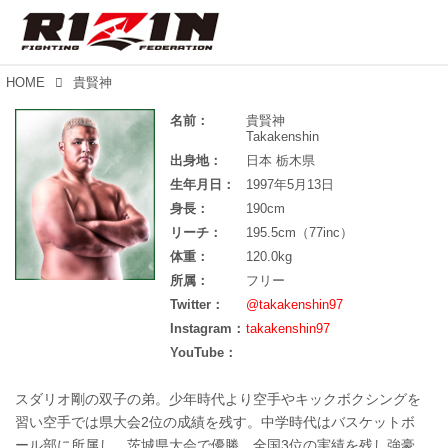
HOME
貴賢神
名前：
貴賢神
Takakenshin
出身地：
日本 栃木県
生年月日：
1997年5月13日
身長：
190cm
リーチ：
195.5cm（77inc）
体重：
120.0kg
所属：
フリー
Twitter：
@takakenshin97
Instagram：
takakenshin97
YouTube：
スダリオ剛の双子の弟。少年時代より空手やキックボクシングを
習い空手では県大会2位の成績を残す。中学時代はバスケットボ
ール部に所属し、茨城県大会で優勝、全国3位の実績を残し強豪