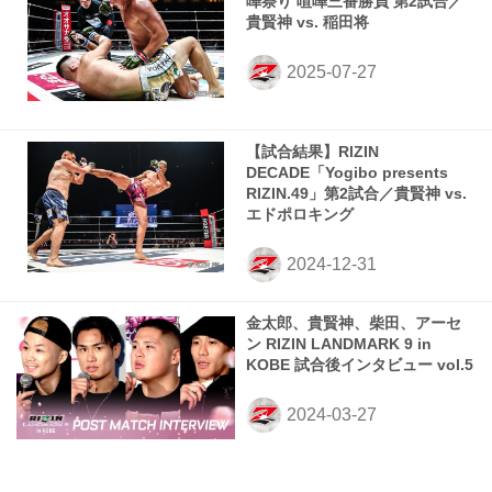
嘩祭り 喧嘩三番勝負 第2試合／
貴賢神 vs. 稲田将
【試合結果】RIZIN
DECADE「Yogibo presents
RIZIN.49」第2試合／貴賢神 vs.
エドポロキング
金太郎、貴賢神、柴田、アーセ
ン RIZIN LANDMARK 9 in
KOBE 試合後インタビュー vol.5