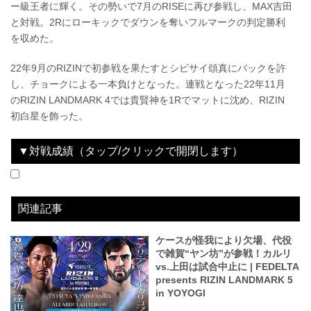
ー級王者に輝く。その勢いで7月のRISEに再び参戦し、MAX吉田
と対戦。2Rにローキックでダウンを奪いフルマークの判定勝利
を収めた。
22年9月のRIZINで初参戦を果たすとシビサイ頌真にバックを許
し、チョークによる一本負けとなった。連戦となった22年11月
のRIZIN LANDMARK 4では貴賢神を1Rでマットに沈め、RIZIN
初白星を飾った。
▼対戦成績（タップ/クリックで開閉します）
2022.09.25
The Battle Cats presents 超RIZIN / 湘南美容クリニック presents RIZIN.38
LOSE
2022.11.06
RIZIN LANDMARK 4 in NAGOYA
WIN
vs
vs
シビサイ頌真
貴賢神
1R 1分48秒 SUB（タップアウト：リアネイキッドチョーク）
1R 4分35秒 TKO（レフェリーストップ：グラウンドパンチ）
関連記事
ケースが怪我により欠場、代役
で雑賀“ヤン坊”が参戦！カルリ
vs.上田は試合中止に | FEDELTA
presents RIZIN LANDMARK 5
in YOYOGI