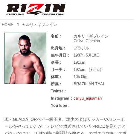
HOME
カルリ・ギブレイン
名前：
カルリ・ギブレイン
Callyu Gibrainn
出身地：
ブラジル
生年月日：
1987年5月18日
身長：
191cm
リーチ：
192cm （76inc）
体重：
105.0kg
所属：
BRAZILIAN THAI
Twitter：
Instagram：
callyu_aquaman
YouTube：
現・GLADIATORヘビー級王者。幼少の頃はサッカーやバレーボ
ールをやっていたが、テレビで放送されていたPRIDEを見たこと
がきっかけで、16歳の時に格闘技を始める。カポエラやキックボ