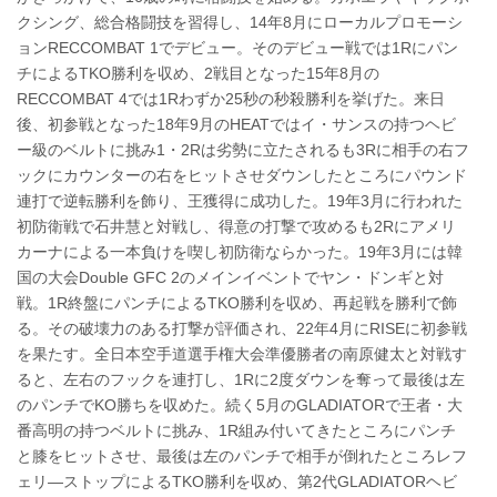
クシング、総合格闘技を習得し、14年8月にローカルプロモーシ
ョンRECCOMBAT 1でデビュー。そのデビュー戦では1Rにパン
チによるTKO勝利を収め、2戦目となった15年8月の
RECCOMBAT 4では1Rわずか25秒の秒殺勝利を挙げた。来日
後、初参戦となった18年9月のHEATではイ・サンスの持つヘビ
ー級のベルトに挑み1・2Rは劣勢に立たされるも3Rに相手の右フ
ックにカウンターの右をヒットさせダウンしたところにパウンド
連打で逆転勝利を飾り、王獲得に成功した。19年3月に行われた
初防衛戦で石井慧と対戦し、得意の打撃で攻めるも2Rにアメリ
カーナによる一本負けを喫し初防衛ならかった。19年3月には韓
国の大会Double GFC 2のメインイベントでヤン・ドンギと対
戦。1R終盤にパンチによるTKO勝利を収め、再起戦を勝利で飾
る。その破壊力のある打撃が評価され、22年4月にRISEに初参戦
を果たす。全日本空手道選手権大会準優勝者の南原健太と対戦す
ると、左右のフックを連打し、1Rに2度ダウンを奪って最後は左
のパンチでKO勝ちを収めた。続く5月のGLADIATORで王者・大
番高明の持つベルトに挑み、1R組み付いてきたところにパンチ
と膝をヒットさせ、最後は左のパンチで相手が倒れたところレフ
ェリ―ストップによるTKO勝利を収め、第2代GLADIATORヘビ