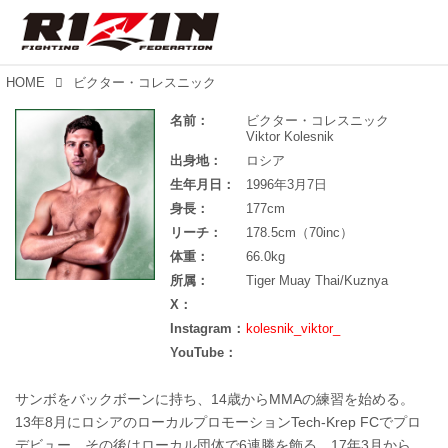
HOME
ビクター・コレスニック
名前：
ビクター・コレスニック
Viktor Kolesnik
出身地：
ロシア
生年月日：
1996年3月7日
身長：
177cm
リーチ：
178.5cm（70inc）
体重：
66.0kg
所属：
Tiger Muay Thai/Kuznya
X：
Instagram：
kolesnik_viktor_
YouTube：
サンボをバックボーンに持ち、14歳からMMAの練習を始める。
13年8月にロシアのローカルプロモーションTech-Krep FCでプロ
デビュー。その後はローカル団体で6連勝を飾る。17年3月から