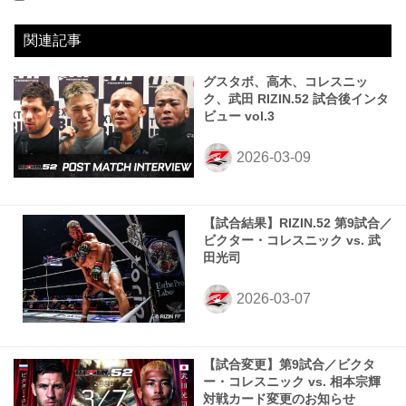
2023.05.06
RIZIN.42
WIN
2023.10.01
For Japan presents RIZIN LANDMARK 6 in NAGOYA
WIN
2024.04.29
Yogibo presents RIZIN.46
WIN
2025.06.14
RIZIN LANDMARK 11 in SAPPORO
WIN
2025.09.28
RIZIN.51
LOSE
2026.03.07
RIZIN.52
LOSE
vs
vs
vs
vs
vs
ラジャブアリ・シェイドゥラエフ
vs
岸本篤史
高木凌
中原由貴
SASUKE
武田光司
2R 2分57秒 TKO（レフェリーストップ：スタンドでのキック）
3R 判定（3-0）
3R 判定 （0-3）
1R 4分43秒 KO（スタンドでのパンチ）
1R 0分33秒 TKO（レフェリーストップ：グラウンドパンチ）
3R 判定（0-3）
関連記事
グスタボ、高木、コレスニッ
ク、武田 RIZIN.52 試合後インタ
ビュー vol.3
【試合結果】RIZIN.52 第9試合／
ビクター・コレスニック vs. 武
田光司
【試合変更】第9試合／ビクタ
ー・コレスニック vs. 相本宗輝
対戦カード変更のお知らせ