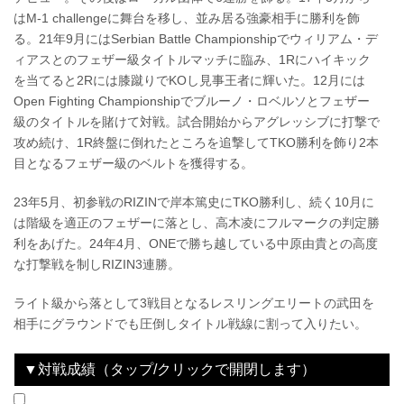
はM-1 challengeに舞台を移し、並み居る強豪相手に勝利を飾
る。21年9月にはSerbian Battle Championshipでウィリアム・デ
ィアスとのフェザー級タイトルマッチに臨み、1Rにハイキック
を当てると2Rには膝蹴りでKOし見事王者に輝いた。12月には
Open Fighting Championshipでブルーノ・ロベルソとフェザー
級のタイトルを賭けて対戦。試合開始からアグレッシブに打撃で
攻め続け、1R終盤に倒れたところを追撃してTKO勝利を飾り2本
目となるフェザー級のベルトを獲得する。
23年5月、初参戦のRIZINで岸本篤史にTKO勝利し、続く10月に
は階級を適正のフェザーに落とし、高木凌にフルマークの判定勝
利をあげた。24年4月、ONEで勝ち越している中原由貴との高度
な打撃戦を制しRIZIN3連勝。
ライト級から落として3戦目となるレスリングエリートの武田を
相手にグラウンドでも圧倒しタイトル戦線に割って入りたい。
▼対戦成績（タップ/クリックで開閉します）