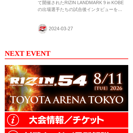
て開催されたRIZIN LANDMARK 9 in KOBE
の出場選手たちの試合後インタビューを公
開！ YouTubeで見る 久保優太「どうです
か？強くなってたでしょ、はははは！」 ー
ー試合後の率直な感想をお聞かせいただけ
ますか。 久保 いやあ……そうですね。こ
の約1ヶ月半本当にやっぱ高橋遼伍選手を
乗り越えるために最初は周りから、2割3割
NEXT EVENT
くらい、もっとないというくらい「勝てな
いからやめておけ」と言われましたけど、
記者会見でも言ったとおり、僕はこの1ヶ
月半、絶対強くなってこの日を迎えるとみ
んなにも言ったんで。どうですか？強くな
ってたでしょ、はははは...