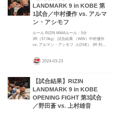
LANDMARK 9 in KOBE 第
1試合／中村優作 vs. アルマ
ン・アシモフ
ルール RIZIN MMAルール：5分
3R（57.0kg） 試合結果 （WIN）中村優作
vs. アルマン・アシモフ（LOSE） 3R 判定
（3-0） ROUND 1 アシモフに前日計量で
2.4㎏の体重オーバーがあり、-50％の減点
でレッドカード提示からスタート。またア
シモフが勝ったとしても記録はなされな
い。 中村はスッと下がって金網を背にして
【試合結果】RIZIN
立つ。アシモフは踏み込んでのストレート
を放ち中村はスリップするが、立ち上がる
LANDMARK 9 in KOBE
と逆に右クロスを当て、そこからアシモフ
OPENING FIGHT 第3試合
を金網に押し込む。しかしここはブレー
ク。 アシモフは右ストレート、中村は右フ
／野田蒼 vs. 上村雄音
ックとお互い強打を振るうが、どちらもか