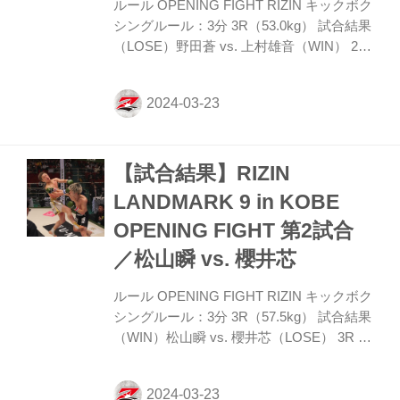
わし合う。 ROU...
ルール OPENING FIGHT RIZIN キックボク
シングルール：3分 3R（53.0kg） 試合結果
（LOSE）野田蒼 vs. 上村雄音（WIN） 2R
1分35秒 TKO（レフェリーストップ） 入場
ROUND 1 オーソドックスの野田に対し上
村はサウスポーで対峙する。野田は金網際
に立ち、前蹴り、右ストレート、左フック
を合わせる。 だが上村も被弾があっても圧
【試合結果】RIZIN
力を弱めず右フック、左ストレートを伸ば
す。 ROUND 2 上村は右ジャブを伸ばし、
LANDMARK 9 in KOBE
連係した左ストレートで狙う。そして野田
OPENING FIGHT 第2試合
を金網際から出さず、右フックと左ストレ
ートを見舞ってダウンを奪う。 立ち上がっ
／松山瞬 vs. 櫻井芯
た野田だがダメージがあ...
ルール OPENING FIGHT RIZIN キックボク
シングルール：3分 3R（57.5kg） 試合結果
（WIN）松山瞬 vs. 櫻井芯（LOSE） 3R 1
分55秒 KO（右ストレート） 入場 ROUND
1 サウスポーの松山にオーソドックスの櫻
井。左ストレート、前蹴りを伸ばす松山に