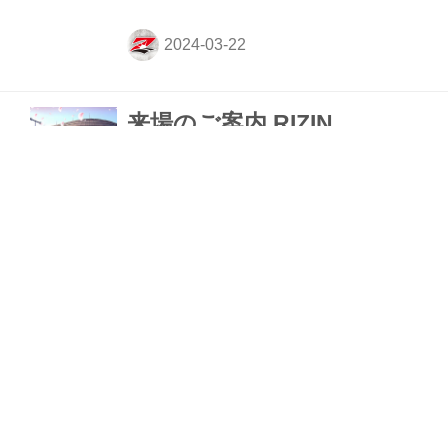
ーズモール 3F スカイコート特設ステージ
にて行われた。 また公開計量時に試合実施
の有無について話し合いを行うとアナウン
スしていた2試合について、以下のように
決定いたしましたのでお知らせいたしま
来場のご案内 RIZIN
す。 第1試合／中村優作 vs. アルマン・ア
シモフについて 第1試合の中村優作 vs. ア
LANDMARK 9 in KOBE
ルマン・アシモフについて、本日行われた
公式計量でアシモフが規定体重
3月23日（土）神戸ワールド記念ホールに
（57.00kg）を2.40kg超過いたしました。
て開催されるRIZIN LANDMARK 9 in KOBE
これを受けて、主催者および両陣営の間で
の大会当日の会場について、現時点で決定
試合成立に向け...
している内容についてご案内いたします。
神戸ワールド記念ホール 会場案内図 神戸
ワールド記念ホール ポートライナー「市民
広場駅」から徒歩4分 フロアマップ、現地
までのアクセス等に関しては以下をご確認
今大会限定グッズ、出場選
くださいませ。 ≫ 1Fフロアガイド | 客席
および施設内案内 | ワールド記念ホール
手グッズも販売！RIZIN
（外部サイト） ≫ アクセス(電車・飛行機