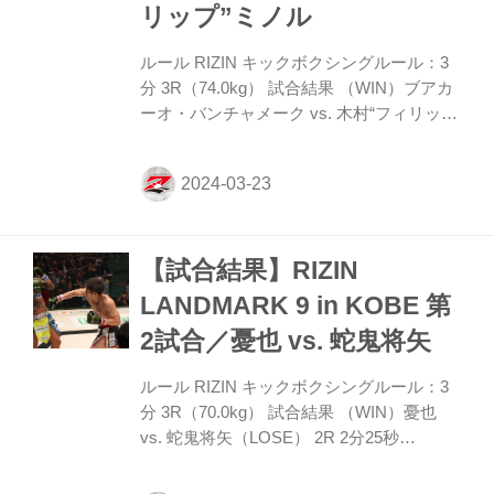
リップ”ミノル
ROUND 2 久...
ルール RIZIN キックボクシングルール：3
分 3R（74.0kg） 試合結果 （WIN）ブアカ
ーオ・バンチャメーク vs. 木村“フィリッ
プ”ミノル（LOSE） 2R 1分10秒 KO（右ス
トレート） 入場 ROUND 1 木村の放った初
撃の左ストレートが低くブアカーオの下腹
部に。インターバルのあと改めて開始とな
り、ブアカーオは強打を警戒しガードを固
【試合結果】RIZIN
めて向かう。 木村は左右フックをブンブン
振り回す。ガードしながらもヨロめくブア
LANDMARK 9 in KOBE 第
カーオだが、離れると前蹴り、接近戦では
2試合／憂也 vs. 蛇鬼将矢
ヒザ蹴りで対抗する。 ROUND 2 木村のジ
ャブを弾きブアカーオは前に出ていく。木
ルール RIZIN キックボクシングルール：3
村が左フックでとらえてもブアカーオは
分 3R（70.0kg） 試合結果 （WIN）憂也
ロ...
vs. 蛇鬼将矢（LOSE） 2R 2分25秒
TKO（レフェリーストップ） 入場 ROUND
1 両者オーソドックスで打ち気の蛇鬼に憂