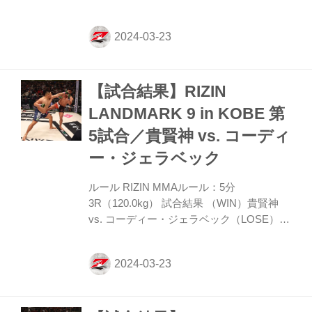
（3-0） 入場 ROUND 1 サウスポーに構え
る金太郎に対しダイキは左に回るが、金太
郎が左ストレートをヒット。ダイキはタッ
クルのモーションを見せ右カーフキックを
放つ。金太郎は左のパンチをオーバーフッ
【試合結果】RIZIN
ク、ストレートと振り分け三日月蹴りも見
舞う。左ストレートでダイキを倒して向か
LANDMARK 9 in KOBE 第
った金太郎だが、三角絞めに入り掛けたた
5試合／貴賢神 vs. コーディ
めダイキを立たせる。 立ったダイキはマッ
トの上を回るが、金太郎が左フックを当て
ー・ジェラベック
ダウンを奪取。ダイキに対し素早くハーフ
ガードに持ち込む。三...
ルール RIZIN MMAルール：5分
3R（120.0kg） 試合結果 （WIN）貴賢神
vs. コーディー・ジェラベック（LOSE）
1R 2分58秒 TKO（レフェリーストップ：
スタンドパンチ） 入場 ROUND 1 サウスポ
ーのコーディーは左ストレート、右フック
と振るっていく。警戒して距離を取る貴賢
神にコーディーは左ストレートで踏み込む