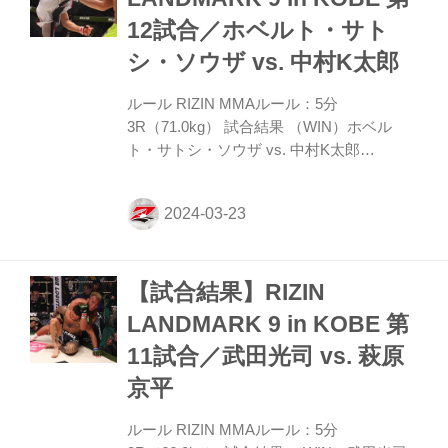
MMAルール：5分 3R（61.0kg） （WIN）
12試合／ホベルト・サト
井上直樹 vs. 佐藤将光（LOSE） 3R...
シ・ソウザ vs. 中村K太郎
ルール RIZIN MMAルール：5分
3R（71.0kg） 試合結果 （WIN）ホベル
ト・サトシ・ソウザ vs. 中村K太郎
（LOSE） 1R 1分43秒 TKO（レフェリース
トップ：スタンドパンチ） 入場 ROUND 1
サトシはサウスポーの中村に右ハイキック
で先制。右ストレート、右ミドルとさらに
サトシは攻め、続けて右ハイキック。 これ
【試合結果】RIZIN
を被弾しながらも蹴り足は取った中村だ
が、サトシはグラウンドでも鉄槌を連打
LANDMARK 9 in KOBE 第
し、サッカーボールキック。立ち上がって
11試合／武田光司 vs. 萩原
逃れた中村だが、サトシはパンチ連打で追
い詰め、ここでレフェリーが試合ストップ
京平
した。 勝利者コメント 「3つだけ。いつも
子どものときは守ってくれ...
ルール RIZIN MMAルール：5分