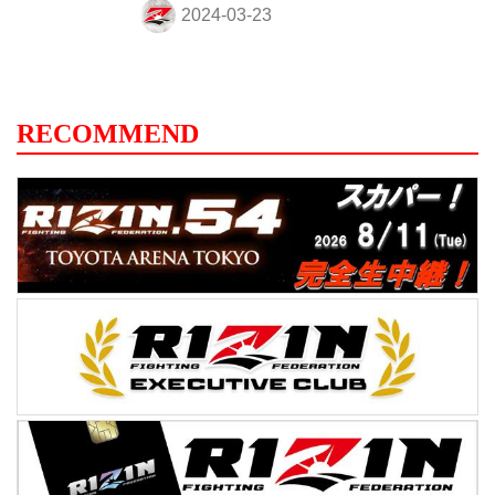
也は左フック、右ストレートと合わせる。
さらに右ローを当て、ワンツーから左フッ
クと蛇鬼を攻める。スイングフックの蛇鬼
だが優也はこれをかわし、顔ヒザを突きあ
げる。しかし蛇鬼はガードし、「来い」と
RECOMMEND
憂也を呼び込む。 プレッシャーを掛け金網
に追い込む憂也。顔面前蹴りから左フック
で蛇鬼をとらえる。打ち合いに出る蛇鬼だ
が憂也は逆に左フック、前蹴りでとらえ、
右ショートフック...