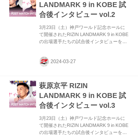
めて兄弟がいて、子供がいるからいい感じ
LANDMARK 9 in KOBE 試
で1RKOで勝てて本当に嬉しいです ーーフ
合後インタビュー vol.2
ィニッシュにつながった右ハイキックは狙
って練習していましたか？ サトシ そうも
3月23日（土）神戸ワールド記念ホールに
ちろん。私いつもBELLWOOD GYMの怪物
て開催されたRIZIN LANDMARK 9 in KOBE
君とよ...
の出場選手たちの試合後インタビューを公
開！ YouTubeで見る 井上直樹「是非みなさ
んの見たいカードがやりたい」 ーー試合後
の率直な感想をお聞かせいただけますか。
井上 とりあえず勝ってよかったなという安
心感はあります。 ーー実際に戦ってみて佐
萩原京平 RIZIN
藤選手は戦う前のイメージと違うところは
ありましたか？ 井上 まあそうですね。自
LANDMARK 9 in KOBE 試
分的にイメージしていた感じとは全然違い
合後インタビュー vol.3
ました。最初の立ち上がりとかも後半のほ
うも、全然思っていた感じとは違ってうま
3月23日（土）神戸ワールド記念ホールに
かったです。 ーー試合前に技術の戦いを見
て開催されたRIZIN LANDMARK 9 in KOBE
せたいというお...
の出場選手たちの試合後インタビューを公