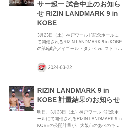
サー起一 試合中止のお知ら
トを当て 雄希を下がらせる。 だが、雄希
も左右ストレートを当て反撃。 ROUND 3
せ RIZIN LANDMARK 9 in
赤平はやはり左ミド...
KOBE
3月23日（土）神戸ワールド記念ホールに
て開催されるRIZIN LANDMARK 9 in KOBE
の第8試合／イゴール・タナベ vs. ストラッ
サー起一について、3月22日（金）に行わ
れた公式計量でタナベが規定体重
（77.00kg）を3.25kg超過いたしました。
このイゴール・タナベの体重超過を受け
て、本試合も主催者および両陣営で試合成
RIZIN LANDMARK 9 in
立に向けて協議を進めておりましたが、試
合を中止することが決定いたしました。 こ
KOBE 計量結果のお知らせ
の試合を楽しみにされていたファンの皆様
には申し訳ございません。 RIZIN
明日、3月23日（土）神戸ワールド記念ホ
LANDMARK 9 in KOBE 計量結果のお知ら
ールにて開催されるRIZIN LANDMARK 9 in
せ - RIZIN FIGHTING FED...
KOBEの公開計量が、大阪市のあべのキュ