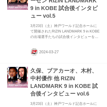
ーセン RIZIN LANDMARK
したか？ RENA ポーカーフェイスで、本当
9 in KOBE 試合後インタビ
に効いているのかな？ダメージあるのか
な？と自分自身が疑うくらい何も表情出な
ュー vol.5
かったので戸惑いはありましたが自分の動
きは、昔の動...
3月23日（土）神戸ワールド記念ホールに
て開催されたRIZIN LANDMARK 9 in KOBE
の出場選手たちの試合後インタビューを公
開！ YouTubeで見る 柴田“MONKEY”有哉
「感情が溢れてしまって」 ーー試合後の率
直な感想をお聞かせいただけますか。 柴田
えっとなんやろ。ホッとしたって言う感じ
ですね、一言で言うと（笑）。 ーー勝利後
久保、ブアカーオ、木村、
ケージのなかで涙を流していました。あの
時にどういった感情がこみあげてきたので
中村優作 他 RIZIN
しょうか。 柴田 なんやろ。PRIDEを夢見
LANDMARK 9 in KOBE 試
て僕はやってきて、自分のなかで「あの舞
台に立ってるんやな」と感情に浸りながら
合後インタビュー vol.6
入場してて、勝ったときはリング上という
か、ケー...
3月23日（土）神戸ワールド記念ホールに