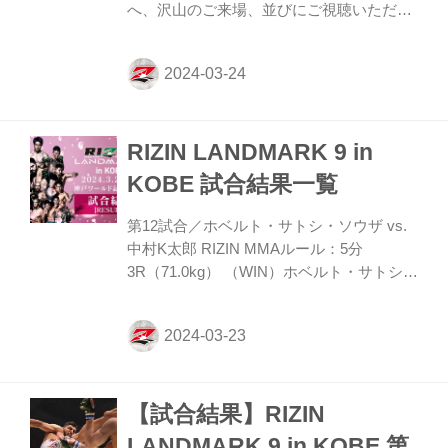
へ、沢山のご来場、並びにご視聴いただ
き、誠にありがとうございました。 本大会
をご観戦、またはご視聴された皆さまへ簡
単なアンケートを実施しております。 たく
さんのご意見・ご感想をお待ちしておりま
す。 来場・視聴者アンケート 概要 アンケ
RIZIN LANDMARK 9 in
ートをご記入いただいた方の中から抽選で
3名様に「RIZIN LANDMARK 9 in KOBE 出
KOBE 試合結果一覧
場全選手サイン入りポスター」をプレゼン
ト致します。 プレゼント内容 RIZIN
第12試合／ホベルト・サトシ・ソウザ vs.
LANDMARK 9 in KOBE 出場全選手サイン
中村K太郎 RIZIN MMAルール：5分
入りポスター…抽選3名 回...
3R（71.0kg） （WIN）ホベルト・サトシ・
ソウザ vs. 中村K太郎（LOSE） 1R 1分43
秒 TKO（レフェリーストップ：スタンドパ
ンチ） ≫ 試合結果詳細 第11試合／武田光
司 vs. 萩原京平 RIZIN MMAルール：5分
3R（66.0kg） （WIN）武田光司 vs. 萩原京
【試合結果】RIZIN
平（LOSE） 3R 判定（3-0） ≫ 試合結果詳
細 第10試合／井上直樹 vs. 佐藤将光 RIZIN
LANDMARK 9 in KOBE 第