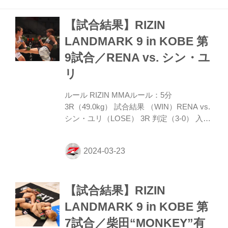
み込みに左ストレートを合わす。井上はジ
【試合結果】RIZIN
ャブ・ストレートで佐藤の前進をけん制。
その上でプレッシャーを発し佐藤に金網を
LANDMARK 9 in KOBE 第
背負わせる。 ROUND 2 佐藤が前に出る
9試合／RENA vs. シン・ユ
が、井上も対応してジャブを突き、打撃の
フェイントとプレッシャーで佐藤を下がら
リ
せる。井上は右ストレートを当てるも、佐
藤は首をねじって...
ルール RIZIN MMAルール：5分
3R（49.0kg） 試合結果 （WIN）RENA vs.
シン・ユリ（LOSE） 3R 判定（3-0） 入場
ROUND 1 両者オーソドックスで、ジャブ
とローで様子見。リーチでまさるユリに対
し、RENAはジャブをさばいて左三日月蹴
り、右カーフキックを入れる。 ユリはジャ
ブからの右ストレート当て、RENAの左目
【試合結果】RIZIN
じりをカットし出血を呼ぶ。前に出たユリ
だが、RENAは逆に首相撲からのヒザでボ
LANDMARK 9 in KOBE 第
ディを効かせる。 ROUND 2 ユリは相手に
7試合／柴田“MONKEY”有
対し指を向ける反則があり注意が出され