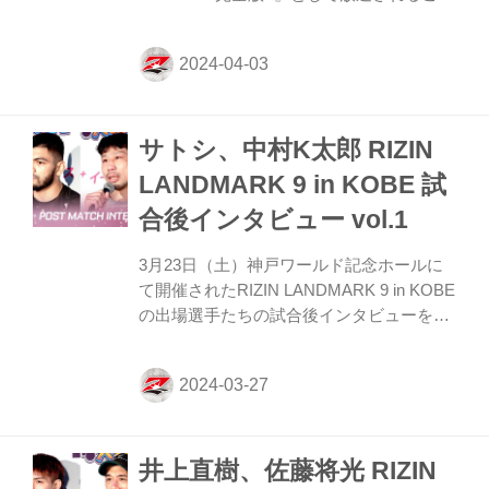
が決定したぞ！ リアルタイムで見た方も、
見逃してしまった方も、『RIZIN
LANDMARK 9 in KOBE −完全版−』でを振
り返ろう！ 放送スケジュール一覧 放送日
放送時間 放送局 URL 4/13(土) 20:00~20:55
サトシ、中村K太郎 RIZIN
三重テレビ放送 4/19(金) 20:00~20:55 テレ
ビ和歌山 4/27(土) 19:00~19:55 とちぎテレ
LANDMARK 9 in KOBE 試
ビ https://www.tochigi-tv.jp/ 4/28(...
合後インタビュー vol.1
3月23日（土）神戸ワールド記念ホールに
て開催されたRIZIN LANDMARK 9 in KOBE
の出場選手たちの試合後インタビューを公
開！ YouTubeで見る ホベルト・サトシ・ソ
ウザ「タイトルディフェンスしたいから、
（相手は）誰でもいいよ！」 ーー試合後の
率直な感想をお聞かせいただけますか。 サ
トシ ああもう本当に嬉しい！本当によかっ
井上直樹、佐藤将光 RIZIN
た！一生懸命、今回打撃練習したのと、初