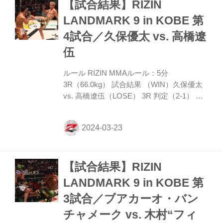
【試合結果】RIZIN
が、貴賢神も右ストレートを返して応戦。
そこから前に出て組みつき押し込むが、こ
LANDMARK 9 in KOBE 第
こはコーディーがケージ際から逃れる。 逆
4試合／久保優太 vs. 高橋遼
にタックルに出たコーディーだが、貴賢神
はこれをかわし右ミドル、右ハイから左右
伍
フック。これで背を向けたコーディーにレ
フェリーが試合を止...
ルール RIZIN MMAルール：5分
3R（66.0kg） 試合結果 （WIN）久保優太
vs. 高橋遼伍（LOSE） 3R 判定（2-1） 入
場 ROUND 1 サウスポーの久保は、オーソ
ドックスで距離を詰めんとする高橋に距離
を取る。久保は蹴り足を取ってのストレー
ト、三日月蹴りと攻めるが、高橋が右・左
とフックを放ってヒット。久保は一瞬腰が
【試合結果】RIZIN
落ちる。高橋は右のインカーフキック。 タ
ックルに出る高橋だが、これは久保が切っ
LANDMARK 9 in KOBE 第
て戻す。久保は右ジャブを伸ばし、左のヒ
3試合／ブアカーオ・バン
ザと三日月蹴り。残り時間1分を切り、高
橋がタックルでテイクダウン。久保はハー
チャメーク vs. 木村“フィ
フガードを組み高橋に強打を出させない。