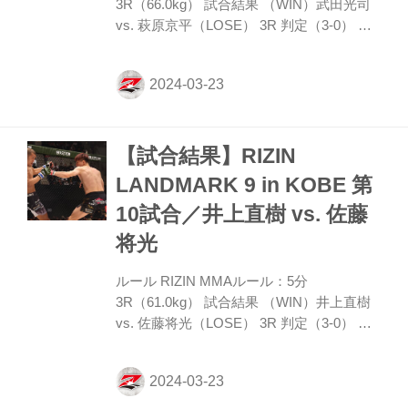
3R（66.0kg） 試合結果 （WIN）武田光司
vs. 萩原京平（LOSE） 3R 判定（3-0） 入
場 ROUND 1 武田はサウスポーでステップ
を踏み、萩原の周囲を回る。武田がタック
ルで来ても萩原は押し戻す。プレッシャー
を発してくる萩原に武田は左ストレート。
しかし萩原は圧力を緩めず右ストレートを
【試合結果】RIZIN
伸ばす。武田はタックルから押し組むが、
呼応した萩原がヒザを返し、これが武田の
LANDMARK 9 in KOBE 第
下腹部に。武田はうめき声を上げ、うつろ
10試合／井上直樹 vs. 佐藤
な視線で天井を見上げる。 ダメージが深く
試合中止かとも思われたが、休憩を経て萩
将光
原にイエローカードが出された上で再開す
る。金網際での四つ組...
ルール RIZIN MMAルール：5分
3R（61.0kg） 試合結果 （WIN）井上直樹
vs. 佐藤将光（LOSE） 3R 判定（3-0） 入
場 ROUND 1 前に出てプレッシャーを掛け
る井上だが、佐藤が右ストレートを伸ばし
てヒット。井上はしかしローで探ってい
く。 佐藤はカーフキックを当て、井上の踏