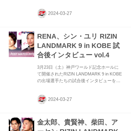
開！ YouTubeで見る 萩原京平「限界なのか
と思いました」 ーー試合後の率直な感想を
お聞かせいただけますか。 萩原 またちょ
っと周りの人をがっかりさせてしまったの
が悔しいのと四ヶ月本気でやったけどこう
RENA、シン・ユリ RIZIN
いう結果だったので、限界なのかと思いま
した。 ーー限界というのは？ 萩原 本気で
LANDMARK 9 in KOBE 試
世界のトップを目指してやってきたんです
合後インタビュー vol.4
けど、そういうのを考えたときに今日の結
果で厳しいのではないかと思いました ーー
3月23日（土）神戸ワールド記念ホールに
相手はライト級では元王者の武田選手でし
て開催されたRIZIN LANDMARK 9 in KOBE
た。今回フェザー...
の出場選手たちの試合後インタビューを公
開！ YouTubeで見る RENA「予想以上にシ
ン・ユリ選手がタフだった」 ーー試合後の
率直な感想をお聞かせいただけますか。
RENA 楽しかったなっていうのはすごい一
言あるんですけど。予想以上にシン・ユリ
金太郎、貴賢神、柴田、ア
選手がタフだったなと感じています。 ーー
具体的にはどんなところにタフさを感じま