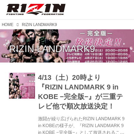
HOME
RIZIN LANDMARK9
RIZIN LANDMARK9
4/13（土）20時より
『RIZIN LANDMARK 9 in
KOBE −完全版−』が三重テ
レビ他で順次放送決定！
激闘が繰り広げられたRIZIN LANDMARK 9
in KOBEの様子が、『RIZIN LANDMARK 9
in KOBE −完全版−』として放送されること