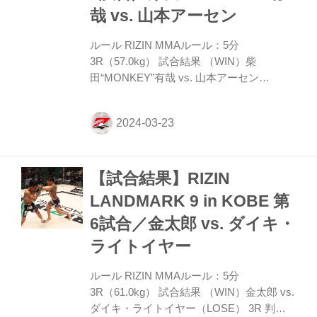
る。再開すると、ユリのジャブにRENAは
哉 vs. 山本アーセン
右クロスを合わせ、三日月蹴りをフォロ
ー。...
ルール RIZIN MMAルール：5分
3R（57.0kg） 試合結果 （WIN）柴
田“MONKEY”有哉 vs. 山本アーセン
（LOSE） 1R 1分45秒 SUB（タップアウ
ト：ヒザ十字固め） 入場 ROUND 1 サウス
ポーのアーセンが前に出て左ストレートを
伸ばす。プレッシャーを掛けるアーセン
は、柴田が飛び出てくるとカウンターのヒ
【試合結果】RIZIN
ザ蹴り。金網に押し込まれた柴田だが、前
方回転して足関に入り、アンクルホールド
LANDMARK 9 in KOBE 第
から膝十字。これを伸ばして極め切り、ア
6試合／金太郎 vs. ダイキ・
ーセンをタップさせ勝利した。 勝利者コメ
ント 「PRIDEをずっと目指していて、プロ
ライトイヤー
で2連敗して道路に飛び込もうとした時が
あって、それでも諦め...
ルール RIZIN MMAルール：5分
3R（61.0kg） 試合結果 （WIN）金太郎 vs.
ダイキ・ライトイヤー（LOSE） 3R 判定