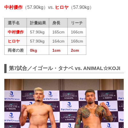
中村優作
（57.90kg）vs.
ヒロヤ
（57.90kg）
選手名
計量結果
身長
リーチ
中村優作
57.90kg
165cm
166cm
ヒロヤ
57.90kg
164cm
168cm
両者の差
0kg
1cm
2cm
第7試合／イゴール・タナベ vs. ANIMAL☆KOJI