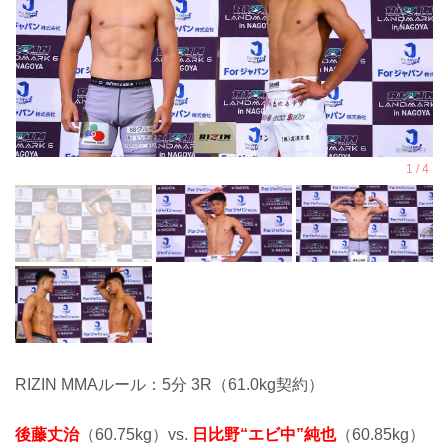
RIZIN MMAルール：5分 3R（61.0kg契約）
後藤丈治
（60.75kg）vs.
日比野“エビ中”純也
（60.85kg）