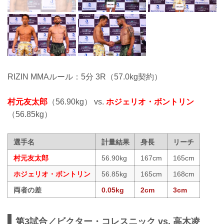
RIZIN MMAルール：5分 3R（57.0kg契約）
村元友太郎
（56.90kg） vs.
ホジェリオ・ボントリン
（56.85kg）
選手名
計量結果
身長
リーチ
村元友太郎
56.90kg
167cm
165cm
ホジェリオ・ボントリン
56.85kg
165cm
168cm
両者の差
0.05kg
2cm
3cm
第3試合／ビクター・コレスニック vs. 高木凌