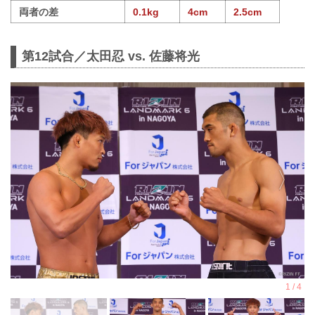
両者の差
0.1kg
4cm
2.5cm
第12試合／太田忍 vs. 佐藤将光