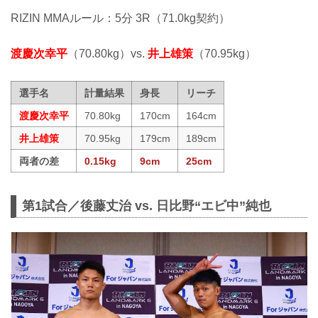
RIZIN MMAルール：5分 3R（71.0kg契約）
渡慶次幸平
（70.80kg）vs.
井上雄策
（70.95kg）
選手名
計量結果
身長
リーチ
渡慶次幸平
70.80kg
170cm
164cm
井上雄策
70.95kg
179cm
189cm
両者の差
0.15kg
9cm
25cm
第1試合／後藤丈治 vs. 日比野“エビ中”純也