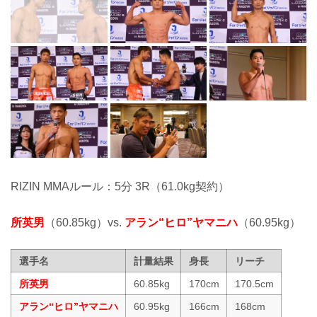
RIZIN MMAルール：5分 3R（61.0kg契約）
所英男
（60.85kg）vs.
アラン“ヒロ”ヤマニハ
（60.95kg）
選手名
計量結果
身長
リーチ
所英男
60.85kg
170cm
170.5cm
アラン“ヒロ”ヤマニハ
60.95kg
166cm
168cm