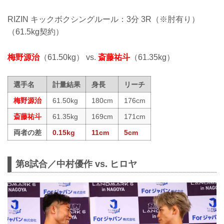
RIZIN キックボクシングルール：3分 3R（※肘有り）
（61.5kg契約）
梅野源治
（61.50kg） vs.
斎藤祐斗
（61.35kg）
選手名
計量結果
身長
リーチ
梅野源治
61.50kg
180cm
176cm
斎藤祐斗
61.35kg
169cm
171cm
両者の差
0.15kg
11cm
5cm
第8試合／中村優作 vs. ヒロヤ