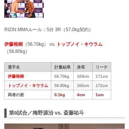
RIZIN MMAルール：5分 3R（57.0kg契約）
伊藤裕樹
（56.70kg） vs.
トップノイ・キウラム
（56.80kg）
選手名
計量結果
身長
リーチ
伊藤裕樹
56.70kg
169cm
171cm
トップノイ・キウラム
56.80kg
165cm
172cm
両者の差
0.1kg
4cm
1cm
第9試合／梅野源治 vs. 斎藤祐斗