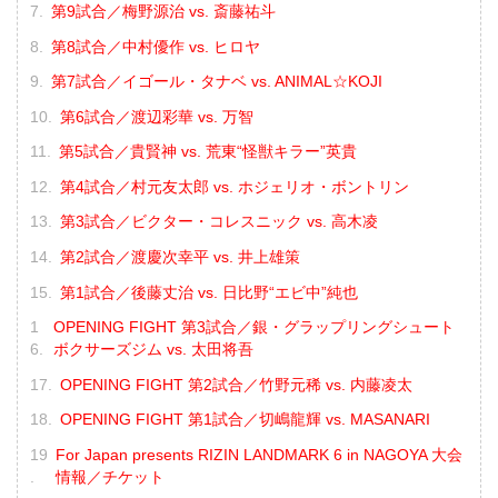
第9試合／梅野源治 vs. 斎藤祐斗
第8試合／中村優作 vs. ヒロヤ
第7試合／イゴール・タナベ vs. ANIMAL☆KOJI
第6試合／渡辺彩華 vs. 万智
第5試合／貴賢神 vs. 荒東“怪獣キラー”英貴
第4試合／村元友太郎 vs. ホジェリオ・ボントリン
第3試合／ビクター・コレスニック vs. 高木凌
第2試合／渡慶次幸平 vs. 井上雄策
第1試合／後藤丈治 vs. 日比野“エビ中”純也
OPENING FIGHT 第3試合／銀・グラップリングシュート
ボクサーズジム vs. 太田将吾
OPENING FIGHT 第2試合／竹野元稀 vs. 内藤凌太
OPENING FIGHT 第1試合／切嶋龍輝 vs. MASANARI
For Japan presents RIZIN LANDMARK 6 in NAGOYA 大会
情報／チケット