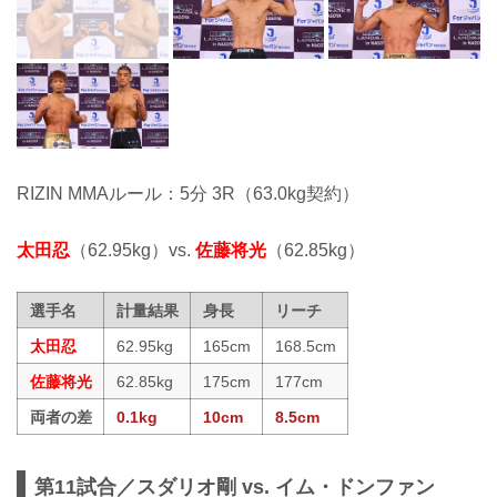
RIZIN MMAルール：5分 3R（63.0kg契約）
太田忍
（62.95kg）vs.
佐藤将光
（62.85kg）
選手名
計量結果
身長
リーチ
太田忍
62.95kg
165cm
168.5cm
佐藤将光
62.85kg
175cm
177cm
両者の差
0.1kg
10cm
8.5cm
第11試合／スダリオ剛 vs. イム・ドンファン