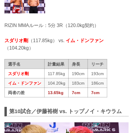
RIZIN MMAルール：5分 3R（120.0kg契約）
スダリオ剛
（117.85kg） vs.
イム・ドンファン
（104.20kg）
選手名
計量結果
身長
リーチ
スダリオ剛
117.85kg
190cm
193cm
イム・ドンファン
104.20kg
183cm
186cm
両者の差
13.65kg
7cm
7cm
第10試合／伊藤裕樹 vs. トップノイ・キウラム