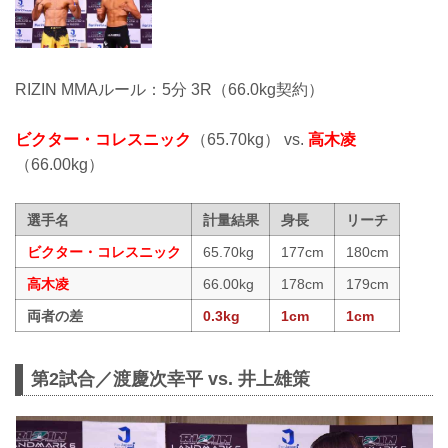
RIZIN MMAルール：5分 3R（66.0kg契約）
ビクター・コレスニック
（65.70kg） vs.
高木凌
（66.00kg）
選手名
計量結果
身長
リーチ
ビクター・コレスニック
65.70kg
177cm
180cm
高木凌
66.00kg
178cm
179cm
両者の差
0.3kg
1cm
1cm
第2試合／渡慶次幸平 vs. 井上雄策