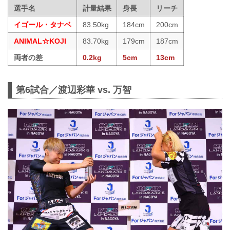
選手名
計量結果
身長
リーチ
イゴール・タナベ
83.50kg
184cm
200cm
ANIMAL☆KOJI
83.70kg
179cm
187cm
両者の差
0.2kg
5cm
13cm
第6試合／渡辺彩華 vs. 万智