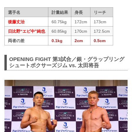
選手名
計量結果
身長
リーチ
後藤丈治
60.75kg
172cm
173cm
日比野“エビ中”純也
60.85kg
170cm
172.5cm
両者の差
0.1kg
2cm
0.5cm
OPENING FIGHT 第3試合／銀・グラップリング
シュートボクサーズジム vs. 太田将吾