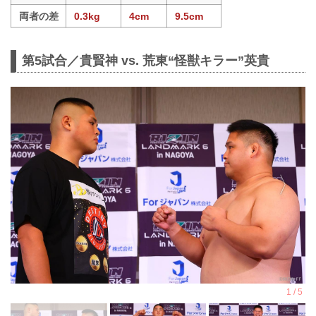
両者の差
0.3kg
4cm
9.5cm
第5試合／貴賢神 vs. 荒東“怪獣キラー”英貴