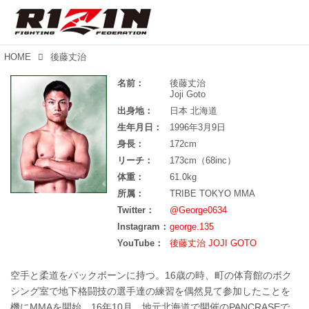
HOME
後藤丈治
名前：
後藤丈治
Joji Goto
出身地：
日本 北海道
生年月日：
1996年3月9日
身長：
172cm
リーチ：
173cm（68inc）
体重：
61.0kg
所属：
TRIBE TOKYO MMA
Twitter：
@George0634
Instagram：
george.135
YouTube：
後藤丈治 JOJI GOTO
空手と柔道をバックボーンに持つ。16歳の時、町の体育館のボク
シング室で地下格闘技の選手達の練習を偶然見て参加したことを
機にMMAを開始。16年10月、地元北海道で開催のPANCRASEで