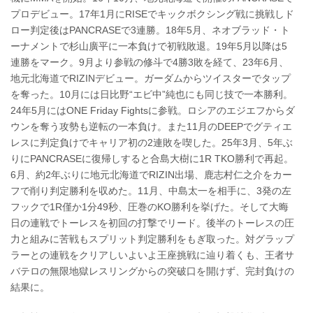
プロデビュー。17年1月にRISEでキックボクシング戦に挑戦しド
ロー判定後はPANCRASEで3連勝。18年5月、ネオブラッド・ト
ーナメントで杉山廣平に一本負けで初戦敗退。19年5月以降は5
連勝をマーク。9月より参戦の修斗で4勝3敗を経て、23年6月、
地元北海道でRIZINデビュー。ガーダムからツイスターでタップ
を奪った。10月には日比野“エビ中”純也にも同じ技で一本勝利。
24年5月にはONE Friday Fightsに参戦。ロシアのエジエフからダ
ウンを奪う攻勢も逆転の一本負け。また11月のDEEPでグティエ
レスに判定負けでキャリア初の2連敗を喫した。25年3月、5年ぶ
りにPANCRASEに復帰しすると合島大樹に1R TKO勝利で再起。
6月、約2年ぶりに地元北海道でRIZIN出場、鹿志村仁之介をカー
フで削り判定勝利を収めた。11月、中島太一を相手に、3発の左
フックで1R僅か1分49秒、圧巻のKO勝利を挙げた。そして大晦
日の連戦でトーレスを初回の打撃でリード。後半のトーレスの圧
力と組みに苦戦もスプリット判定勝利をもぎ取った。対グラップ
ラーとの連戦をクリアしいよいよ王座挑戦に辿り着くも、王者サ
バテロの無限地獄レスリングからの突破口を開けず、完封負けの
結果に。