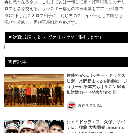
再起戦となる今回、これまでとは一転して超・打撃特化型のテミ
ロフと拳を交える。サウスポー構えの福田龍彌を右フック1発で
KOに下したテミロフ相手に、同じ左のスナイパーとして蹴りも
混ぜて攻略し、再び王座戦線をめざす。
▼対戦成績（タップ/クリックで開閉します）
2023.06.24
RIZIN.43
WIN
2023.10.01
For Japan presents RIZIN LANDMARK 6 in NAGOYA
WIN
2025.06.14
RIZIN LANDMARK 11 in SAPPORO
WIN
2025.11.03
RIZIN LANDMARK 12 in KOBE
WIN
2025.12.31
RIZIN師走の超強者祭り
WIN
2026.04.12
大和開発 presents RIZIN LANDMARK 13 in FUKUOKA
LOSE
vs
vs
vs
vs
vs
vs
トレント・ガーダム
日比野“エビ中”純也
鹿志村仁之介
中島太一
ホセ・トーレス
ダニー・サバテロ
2R 2分34秒 SUB（タップアウト：ツイスター）
2R 2分00秒 SUB（タップアウト：ツイスター）
3R 判定（3-0）
1R 1分49秒 KO（スタンドパンチ）
3R 判定（2-1）
3R 判定（0-3）
関連記事
佐藤将光vsパッチー・ミックス
決定！水野新太RIZIN初参戦、ジ
ョリーvs平本丈も｜RIZIN.54追
加対戦カード発表記者会見
シェイドゥラエフ、久保、サバ
テロ、後藤 大和開発 presents