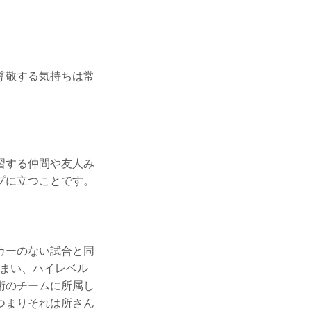
。
尊敬する気持ちは常
習する仲間や友人み
プに立つことです。
カーのない試合と同
うまい、ハイレベル
術のチームに所属し
つまりそれは所さん