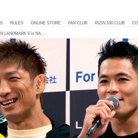
US
RULES
ONLINE STORE
FAN CLUB
RIZIN 100 CLUB
CO
所、ヤマニハ For Japan presents RIZIN LANDMARK 6 in NAGOYA 試合後インタビュー vol.1