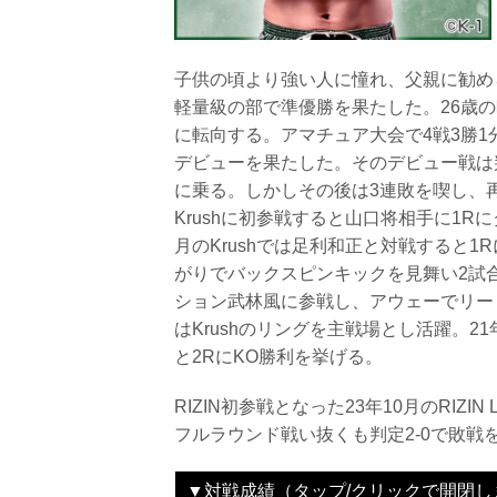
子供の頃より強い人に憧れ、父親に勧め
軽量級の部で準優勝を果たした。26歳
に転向する。アマチュア大会で4戦3勝1
デビューを果たした。そのデビュー戦は
に乗る。しかしその後は3連敗を喫し、
Krushに初参戦すると山口将相手に1R
月のKrushでは足利和正と対戦すると
がりでバックスピンキックを見舞い2試合
ション武林風に参戦し、アウェーでリー
はKrushのリングを主戦場とし活躍。21
と2RにKO勝利を挙げる。
RIZIN初参戦となった23年10月のRIZI
フルラウンド戦い抜くも判定2-0で敗戦
▼対戦成績（タップ/クリックで開閉し