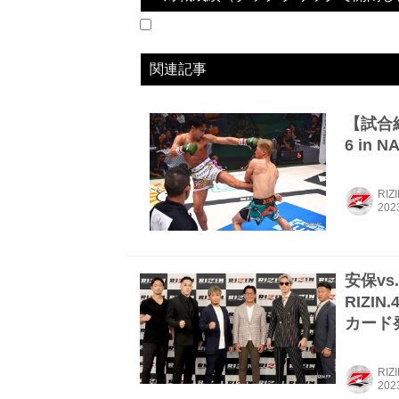
2023.10.01
For Japan presents RIZIN LANDMARK 6 i
LOSE
vs
梅野源治
関連記事
【試合結果
6 in
RIZ
安保vs
RIZIN
カード
RIZ