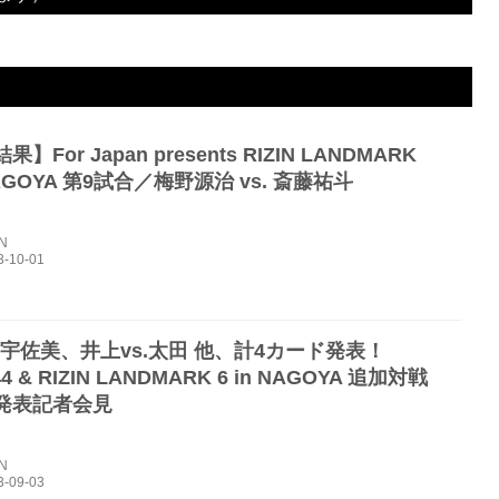
n NAGOYA
3R 判定（2-0）
】For Japan presents RIZIN LANDMARK
 NAGOYA 第9試合／梅野源治 vs. 斎藤祐斗
IN
.宇佐美、井上vs.太田 他、計4カード発表！
.44 & RIZIN LANDMARK 6 in NAGOYA 追加対戦
発表記者会見
IN