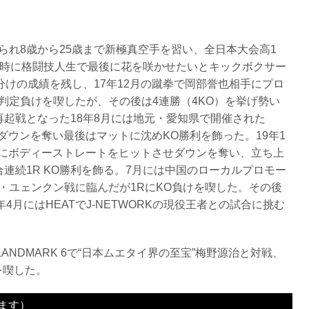
られ8歳から25歳まで新極真空手を習い、全日本大会高1
の時に格闘技人生で最後に花を咲かせたいとキックボクサー
分けの成績を残し、17年12月の蹴拳で岡部誉也相手にプロ
判定負けを喫したが、その後は4連勝（4KO）を挙げ勢い
再起戦となった18年8月には地元・愛知県で開催された
にダウンを奪い最後はマットに沈めKO勝利を飾った。19年1
1Rにボディーストレートをヒットさせダウンを奪い、立ち上
連続1R KO勝利を飾る。7月には中国のローカルプロモー
・ユェンクン戦に臨んだが1RにKO負けを喫した。その後
年4月にはHEATでJ-NETWORKの現役王者との試合に挑む
N LANDMARK 6で“日本ムエタイ界の至宝”梅野源治と対戦、
を喫した。
ます）