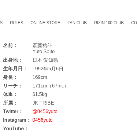
US
RULES
ONLINE STORE
FAN CLUB
RIZIN 100 CLUB
CO
名前：
斎藤祐斗
Yuto Saito
出身地：
日本 愛知県
生年月日：
1992年5月6日
身長：
169cm
リーチ：
171cm（67inc）
体重：
61.5kg
所属：
JK TRIBE
Twitter：
@0456yuto
Instagram：
0456yuto
YouTube：